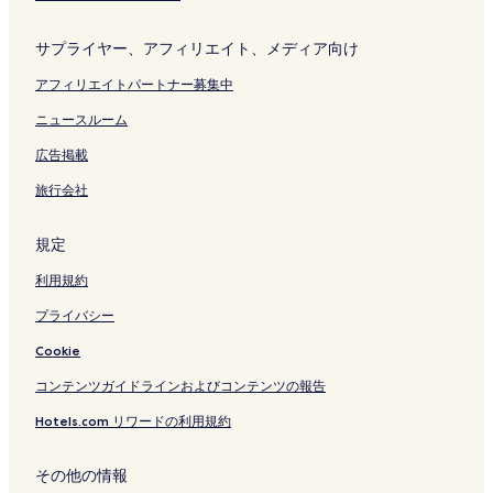
開
く
く
リ
サプライヤー、アフィリエイト、メディア向け
リ
ン
ン
ク
アフィリエイトパートナー募集中
ク
ニュースルーム
広告掲載
旅行会社
規定
利用規約
プライバシー
Cookie
コンテンツガイドラインおよびコンテンツの報告
Hotels.com リワードの利用規約
その他の情報