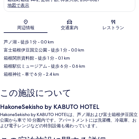
地図で表示
地図
周辺情報
交通案内
レストラン
芦ノ湖
- 徒歩 1 分
- 0.0 km
富士箱根伊豆国立公園
- 徒歩 1 分
- 0.0 km
箱根関所資料館
- 徒歩 1 分
- 0.1 km
箱根駅伝ミュージアム
- 徒歩 6 分
- 0.6 km
箱根神社
- 車で 6 分
- 2.4 km
この施設について
HakoneSekisho by KABUTO HOTEL
HakoneSekisho by KABUTO HOTELは、芦ノ湖および富士箱根伊豆国立
公園から車で 10 分圏内です。アパートメントには洗濯機、冷蔵庫、お
よび電子レンジなどの特別設備も備わっています。