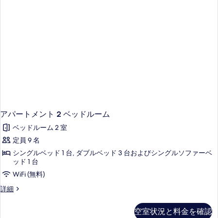
の
詳
細
アパートメント 2 ベッドルーム
ベッドルーム 2 室
定員 9 名
シングルベッド 1 台, ダブルベッド 3 台およびシングルソファーベ
ッド 1 台
WiFi (無料)
ア
詳細
パ
ー
空室状況と料金を確認
ト