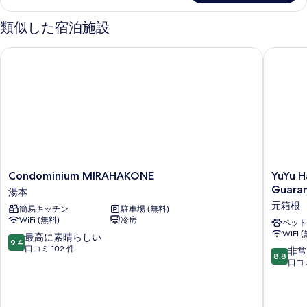
メ
ン
類似した宿泊施設
ト
2
Condominium MIRAHAKONE
YuYu Hak
ベ
ッ
ド
ル
ー
ム
の
詳
細
Condominium
YuYu
Condominium MIRAHAKONE
YuYu H
MIRAHAKONE
Hakone
Guara
湯本
湯
-
元箱根
簡易キッチン
駐車場 (無料)
本
Private
WiFi (無料)
冷房
Open
ペット
WiFi 
Air
10
最高に素晴らしい
9.4
Onsen
段
口コミ 102 件
10
非常
8.8
Usage
階
段
口コミ
Guaran
中
階
元
9.4、
中
箱
最
8.8、