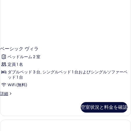
ベーシック ヴィラ
ベッドルーム 2 室
定員 1 名
ダブルベッド 3 台, シングルベッド 1 台およびシングルソファーベ
ッド 1 台
WiFi (無料)
ベ
詳細
ー
シ
空室状況と料金を確認
ッ
ク
ヴ
ィ
ラ