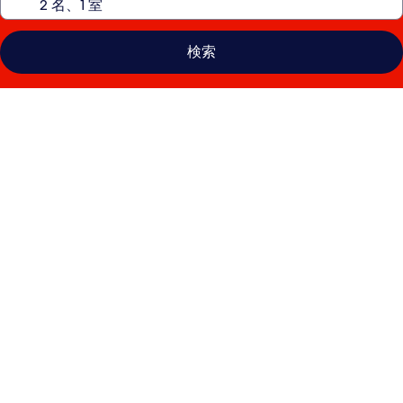
検索
HakoneSekisho
by
KABUTO
HOTEL