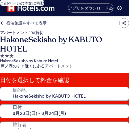
このページの本文に移動
アプリをダウンロード
宿泊施設をすべて表示
アパートメント 1 室貸切
HakoneSekisho by KABUTO
HOTEL
3.0
HakoneSekisho by Kabuto Hotel
つ
芦ノ湖のすぐ近くにあるアパートメント
星
宿
日付を選択して料金を確認
泊
施
目的地
設
日付
旅行者