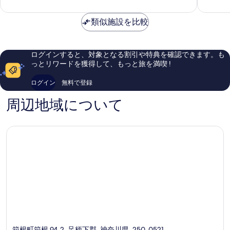
根
高
非
に
常
素
類似施設を比較
に
晴
良
ら
い、
し
口
ログインすると、対象となる割引や特典を確認できます。も
い、
コ
っとリワードを獲得して、もっと旅を満喫 !
口
ミ
コ
237
ログイン
無料で登録
ミ
件
102
件
周辺地域について
件
の
件
口
の
コ
口
ミ
コ
ミ
箱根町箱根 94-2, 足柄下郡, 神奈川県, 250-0521