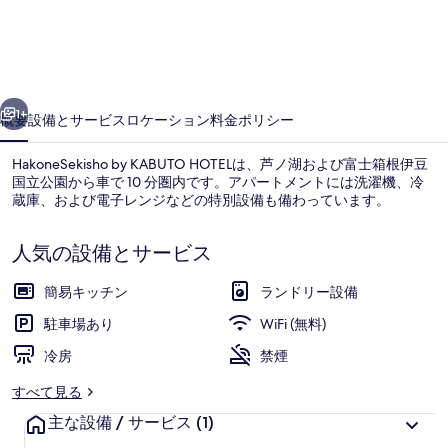
の
写
真
ギ
前へ
次へ
1+
概要
設備とサービス
ロケーション
料金
ポリシー
ャ
ラ
HakoneSekisho by KABUTO HOTELは、芦ノ湖および富士箱根伊豆
国立公園から車で 10 分圏内です。アパートメントには洗濯機、冷
リ
蔵庫、および電子レンジなどの特別設備も備わっています。
ー
人気の設備とサービス
簡易キッチン
ランドリー設備
駐車場あり
WiFi (無料)
内装
冷房
禁煙
すべて見る
主な設備 / サービス
(1)