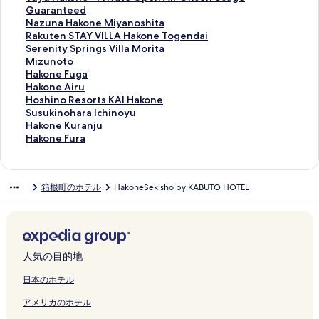
s
A
ー
ー
l
S
n
T
k
e
i
t
o
p
u
Guaranteed
a
I
ジ
ジ
H
t
R
A
o
g
H
e
n
a
y
N
Nazuna Hakone Miyanoshita
r
S
を
を
a
a
y
Y
n
e
a
n
e
c
u
a
R
Rakuten STAY VILLA Hakone Togendai
y
e
開
開
k
g
o
V
e
n
k
s
S
i
H
z
a
S
Serenity Springs Villa Morita
o
n
く
く
o
e
k
I
S
c
o
t
e
o
a
u
k
e
M
Mizunoto
の
g
リ
リ
n
の
a
L
e
y
n
a
t
T
k
n
u
r
i
H
Hakone Fuga
ペ
o
ン
ン
e
ペ
n
L
n
H
e
y
s
h
o
a
t
e
z
a
H
Hakone Airu
ー
k
ク
ク
の
ー
-
A
g
a
S
F
u
e
n
H
e
n
u
k
a
H
Hoshino Resorts KAI Hakone
ジ
u
ペ
ジ
A
H
o
k
e
U
g
H
e
a
n
i
n
o
k
o
S
Susukinohara Ichinoyu
を
h
ー
を
w
a
k
o
n
J
e
a
-
k
S
t
o
n
o
s
u
H
Hakone Kuranju
開
a
ジ
開
a
k
u
n
g
I
t
k
P
o
T
y
t
e
n
h
s
a
H
Hakone Fura
く
r
を
く
r
o
h
e
o
M
s
o
r
n
A
S
o
F
e
i
u
k
a
リ
a
開
リ
d
n
a
R
k
I
u
n
i
e
Y
p
の
u
A
n
k
o
k
ン
の
く
ン
W
e
r
e
u
T
k
e
v
M
V
r
ペ
g
i
o
i
n
o
箱根町のホテル
HakoneSekisho by KABUTO HOTEL
ク
ペ
リ
ク
i
S
a
s
h
E
a
G
a
i
I
i
ー
a
r
R
n
e
n
ー
ン
n
e
O
o
a
R
の
e
t
y
L
n
ジ
の
u
e
o
K
e
ジ
ク
n
n
n
r
r
R
ペ
i
e
a
L
g
を
ペ
の
s
h
u
F
を
i
g
s
t
a
A
ー
h
O
n
A
s
開
ー
ペ
o
a
r
u
開
n
o
e
a
R
C
ジ
i
p
o
H
V
く
ジ
ー
r
r
a
r
く
g
k
n
n
e
E
を
n
e
s
a
i
リ
を
ジ
t
a
n
a
人気の目的地
リ
P
u
H
d
s
H
開
k
n
h
k
l
ン
開
を
s
I
j
の
ン
r
h
o
S
o
a
く
a
A
i
o
l
ク
く
開
K
c
u
ペ
日本のホテル
ク
i
a
t
p
r
k
リ
n
i
t
n
a
リ
く
A
h
の
ー
アメリカのホテル
v
r
e
a
t
o
ン
R
r
a
e
M
ン
リ
I
i
ペ
ジ
a
a
l
の
の
n
ク
i
O
の
T
o
ク
ン
H
n
ー
を