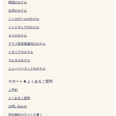
韓国のホテル
t
の
の
ペ
ペ
e
n
n
ペ
o
r
ク
a
o
ジ
開
e
ペ
ペ
ー
ー
A
-
s
ー
g
i
k
y
を
く
台湾のホテル
O
ー
ー
ジ
ジ
s
P
e
ジ
e
t
o
u
開
リ
p
ジ
ジ
を
を
h
o
n
を
n
a
n
の
く
ン
シンガポールのホテル
e
を
を
開
開
i
h
U
開
d
の
e
ペ
リ
ク
n
開
開
く
く
n
-
s
く
a
ペ
の
ー
ン
インドネシアのホテル
A
く
く
リ
リ
o
K
a
リ
i
ー
ペ
ジ
ク
タイのホテル
i
リ
リ
ン
ン
k
i
g
ン
の
ジ
ー
を
r
ン
ン
ク
ク
o
-
e
ク
ペ
を
ジ
開
アラブ首長国連邦のホテル
O
ク
ク
の
R
G
ー
開
を
く
n
ペ
y
u
ジ
く
開
リ
イタリアのホテル
s
ー
u
a
を
リ
く
ン
e
ジ
の
r
開
ン
リ
ク
マルタのホテル
n
を
ペ
a
く
ク
ン
ニュージーランドのホテル
H
開
ー
n
リ
ク
a
く
ジ
t
ン
k
リ
を
e
ク
サポート & よくあるご質問
o
ン
開
e
n
ク
く
d
ご予約
e
リ
の
の
ン
ペ
よくあるご質問
ペ
ク
ー
ー
ジ
お問い合わせ
ジ
を
宿泊施設の口コミを書く
を
開