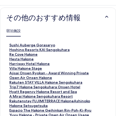
その他のおすすめ情報
宿泊施設
S
Sushi Auberge Gorasaryo
u
H
Hoshino Resorts KAI Sengokuhara
s
o
R
Re Cove Hakone
h
s
e
H
Hesta Hakone
i
h
C
e
H
Harriway Hotel Hakone
A
i
o
s
a
V
Villa Hakone Stage
u
n
v
t
r
i
A
Ajisai Onsen Ryokan - Award Winning Private
b
o
e
a
r
l
j
Open Air Onsen Hakone
e
R
H
H
i
l
i
R
Rakuten STAY VILLA Hakone Sengokuhara
r
e
a
a
w
a
s
a
T
Trip7 Hakone Sengokuhara Onsen Hotel
g
s
k
k
a
H
a
k
r
H
Hyatt Regency Hakone Resort and Spa
e
o
o
o
y
a
i
u
i
y
A
A Mirai Hakone Sengokuhara Resort
G
r
n
n
H
k
O
t
p
a
M
R
Rakutenstay FUJIMITERRACE HakoneAshinoko
o
t
e
e
o
o
n
e
7
t
i
a
H
Hakone Setsugetsuka
r
s
の
の
t
n
s
n
H
t
r
k
a
E
Espacio The Hakone Geihinkan Rin-Poh-Ki-Ryu
a
K
ペ
ペ
e
e
e
S
a
R
a
u
k
s
Y
Yuyu Hakone - Private Open Air Onsen Usage