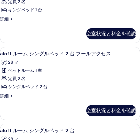
す
定員 2 名
台
キ
べ
の
キングベッド 1 台
ン
詳
て
aloft
詳細
細
グ
の
ル
ベ
ー
写
空室状況と料金を確認
ム
ッ
真
キ
ド
ン
を
aloft
aloft ルーム シングルベッド 2 台 
5
グ
1
aloft ルーム シングルベッド 2 台 プールアクセス
表
ル
ベ
台
28 ㎡
ッ
示
ー
プ
ド
ベッドルーム 1 室
す
ム
1
ー
定員 2 名
台
る
シ
ル
プ
シングルベッド 2 台
ン
ー
ア
aloft
詳細
ル
グ
ク
ル
ア
ル
ー
ク
セ
空室状況と料金を確認
ム
ベ
セ
ス
シ
ス
ッ
ン
の
の
aloft
ミニバー、セーフティボックス (室内
5
グ
ド
aloft ルーム シングルベッド 2 台
詳
す
ル
ル
細
2
28 ㎡