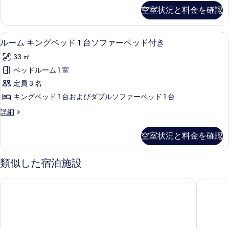
真
ル
ー
写
空室状況と料金を確認
ム
を
ベ
真
シ
表
ッ
ン
を
ルーム キングベッド 1 台ソファーベ
ル
5
グ
示
ド
ルーム キングベッド 1 台ソファーベッド付き
表
ー
ル
す
2
33 ㎡
ベ
示
ム
台
る
ッ
ベッドルーム 1 室
す
キ
ド
の
定員 3 名
2
る
ン
す
台
キングベッド 1 台およびダブルソファーベッド 1 台
グ
の
べ
ル
詳細
詳
ベ
て
ー
細
ッ
ム
の
空室状況と料金を確認
キ
ド
写
ン
1
グ
真
類似した宿泊施設
ベ
台
を
ッ
ソ
フォーポイントバイシェラトン・バリ，スミニャック
カユマス
ド
表
フ
1
示
台
ァ
ソ
す
ー
フ
る