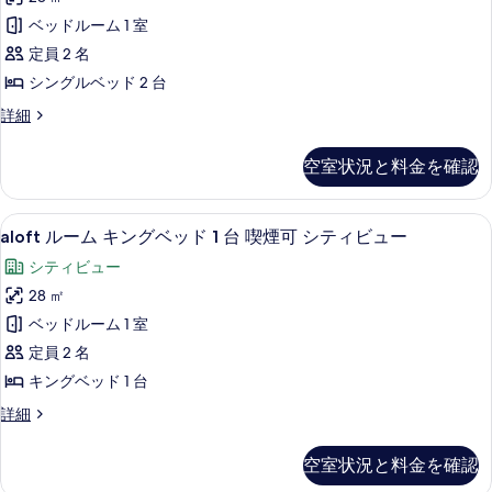
ベ
べ
ー
台
ッ
ベッドルーム 1 室
て
ム
ド
プ
定員 2 名
2
の
シ
ー
台
シングルベッド 2 台
写
ン
プ
ル
aloft
詳細
真
ー
グ
ア
ル
ル
を
ル
ー
ア
ク
空室状況と料金を確認
ム
表
ベ
ク
セ
シ
セ
示
ッ
ン
ス
ス
aloft
aloft ルーム キングベッド 1 台 喫煙
4
グ
す
ド
aloft ルーム キングベッド 1 台 喫煙可 シティビュー
の
の
ル
ル
詳
る
2
シティビュー
ベ
す
ー
細
台
ッ
28 ㎡
べ
ム
ド
の
ベッドルーム 1 室
2
て
キ
す
台
定員 2 名
の
ン
の
べ
キングベッド 1 台
写
詳
グ
て
細
aloft
詳細
真
ベ
の
ル
を
ッ
ー
写
空室状況と料金を確認
ム
表
ド
真
キ