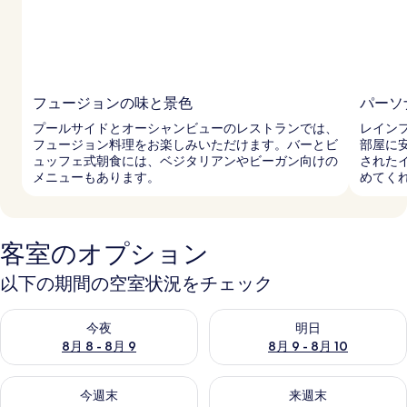
フュージョンの味と景色
パーソ
プールサイドとオーシャンビューのレストランでは、
レイン
フュージョン料理をお楽しみいただけます。バーとビ
部屋に
ュッフェ式朝食には、ベジタリアンやビーガン向けの
された
メニューもあります。
めてく
客室のオプション
以下の期間の空室状況をチェック
今夜 8月 8 - 8月 9 の空室状況をチェック
明日 8月 9 - 8月 10 の空室
今夜
明日
8月 8 - 8月 9
8月 9 - 8月 10
今週末 8月 14 - 8月 16 の空室状況をチェック
来週末 8月 21 - 8月 23 の
今週末
来週末