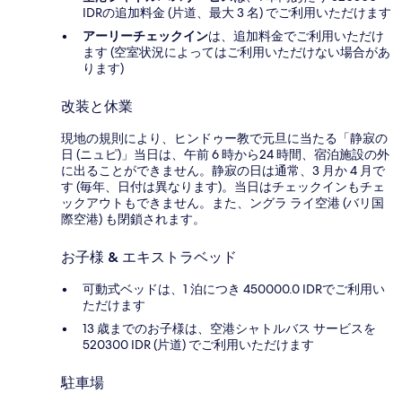
IDRの追加料金 (片道、最大 3 名) でご利用いただけます
アーリーチェックイン
は、追加料金でご利用いただけ
ます (空室状況によってはご利用いただけない場合があ
ります)
改装と休業
現地の規則により、ヒンドゥー教で元旦に当たる「静寂の
日 (ニュピ)」当日は、午前 6 時から24 時間、宿泊施設の外
に出ることができません。静寂の日は通常、3 月か 4 月で
す (毎年、日付は異なります)。当日はチェックインもチェ
ックアウトもできません。また、ングラ ライ空港 (バリ国
際空港) も閉鎖されます。
お子様 & エキストラベッド
可動式ベッドは、1 泊につき 450000.0 IDRでご利用い
ただけます
13 歳までのお子様は、空港シャトルバス サービスを
520300 IDR (片道) でご利用いただけます
駐車場