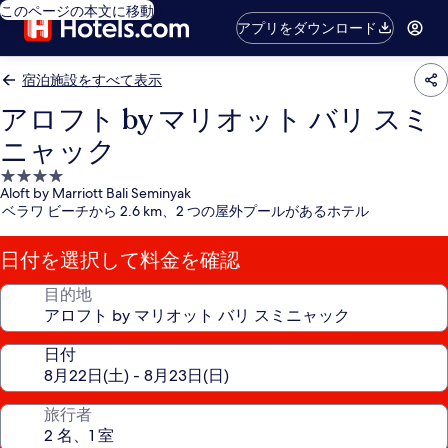
このページの本文に移動
アプリをダウンロード
宿泊施設をすべて表示
アロフト by マリオット バリ スミ
ニャック
4.0
Aloft by Marriott Bali Seminyak
つ
ベラワ ビーチから 2.6 km、2 つの屋外プールがあるホテル
星
宿
日付を選択して料金を確認
泊
施
目的地
設
日付
旅行者