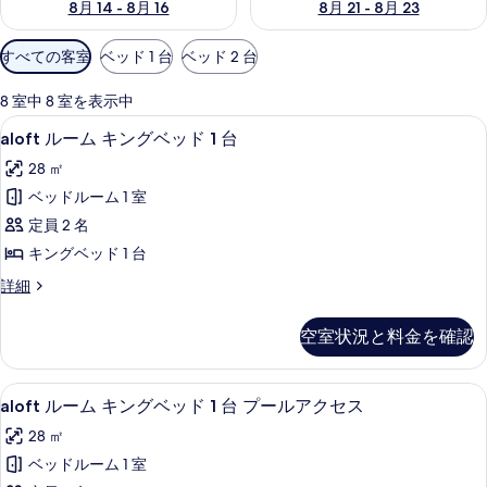
8月 14 - 8月 16
8月 21 - 8月 23
利
すべての客室
ベッド 1 台
ベッド 2 台
用
可
8 室中 8 室を表示中
能
aloft
ミニバー、セーフティボックス (室内
3
aloft ルーム キングベッド 1 台
な
ル
客
28 ㎡
ー
室
ベッドルーム 1 室
ム
の
定員 2 名
キ
絞
キングベッド 1 台
り
ン
aloft
詳細
込
グ
ル
み
ベ
ー
条
空室状況と料金を確認
ム
ッ
件
キ
ド
ン
aloft
aloft ルーム キングベッド 1 台 プ
6
グ
1
aloft ルーム キングベッド 1 台 プールアクセス
ル
ベ
台
28 ㎡
ッ
ー
の
ド
ベッドルーム 1 室
ム
1