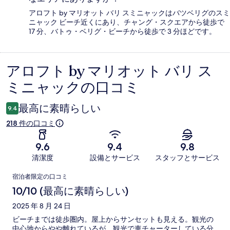
アロフト by マリオット バリ スミニャックはバツベリグのスミ
ニャック ビーチ近くにあり、チャング・スクエアから徒歩で
17 分、バトゥ・ベリグ・ビーチから徒歩で 3 分ほどです。
アロフト by マリオット バリ ス
口
ミニャックの口コミ
コ
ミ
最高に素晴らしい
9.4
218 件の口コミ
9.6
9.4
9.8
清潔度
設備とサービス
スタッフとサービス
口
宿泊者限定の口コミ
コ
10/10 (最高に素晴らしい)
ミ
2025 年 8 月 24 日
ビーチまでは徒歩圏内。屋上からサンセットも見える。観光の
中心地からやや離れているが、観光で車チャーターしている分