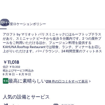
マ
リ
前へ
次へ
オ
54+
概要
客室
ロケーション
ポリシー
ッ
アロフト by マリオット バリ スミニャックにはルーフトップテラス
ト
があり、スミニャック ビーチから徒歩 5 分圏内です。2 つの屋外プ
バ
ールをご利用いただけるほか、フュージョン料理を提供する
KAHUNA Rooftop Restaurantでは朝食、ランチ、ディナーをお召し
リ
上がりいただけます。バー / ラウンジ、24 時間営業のフィットネス
センター、および庭園などの人気設備があります。旅行者は親切な
ス
スタッフを評価しています。
現
￥11,018
ミ
在
合計 ￥13,332
の
税およびサービス料込み
ニ
屋上テラス
料
8 月 18 日 ～ 8 月 19 日
金
口
ャ
最高に素晴らしい
9.4
218 件の口コミをすべて表示
は
10段階中9.4
コ
￥11,018
ッ
ミ
で
す
ク
人気の設備とサービス
の