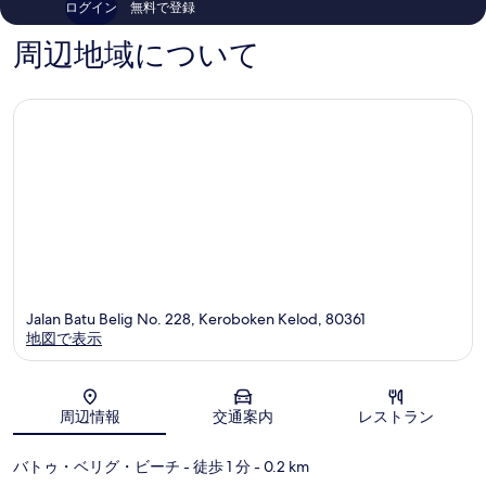
ログイン
無料で登録
ク
ッ
231
件
プ
件
の
周辺地域について
テ
件
口
ィ
の
コ
ト
口
ミ
ゥ
コ
ン
ミ
ゲ
ッ
Jalan Batu Belig No. 228, Keroboken Kelod, 80361
地図で表示
地図
周辺情報
交通案内
レストラン
バトゥ・ベリグ・ビーチ
- 徒歩 1 分
- 0.2 km