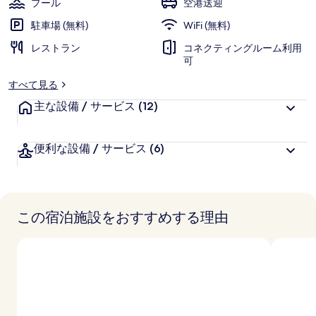
プール
空港送迎
写
駐車場 (無料)
WiFi (無料)
真
レストラン
コネクティングルーム利用
ギ
可
ャ
すべて見る
ラ
主な設備 / サービス
(12)
リ
便利な設備 / サービス
(6)
ー
この宿泊施設をおすすめする理由