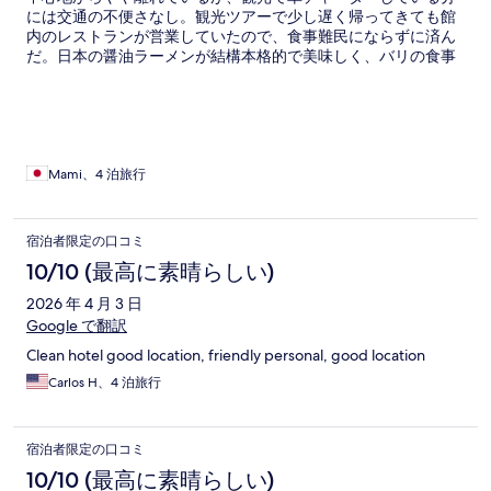
には交通の不便さなし。観光ツアーで少し遅く帰ってきても館
内のレストランが営業していたので、食事難民にならずに済ん
だ。日本の醤油ラーメンが結構本格的で美味しく、バリの食事
や水でやや疲れた胃腸に優しかった。朝食はハーフビュッフェ
で、メインをメニューからオーダーができる。瓶入りの水も毎
日補充されるし、廊下にウォーターサーバーがあった。徒歩圏
内にコンビニや両替所もあり。
Mami、4 泊旅行
宿泊者限定の口コミ
10/10 (最高に素晴らしい)
2026 年 4 月 3 日
Google で翻訳
Clean hotel good location, friendly personal, good location
Carlos H、4 泊旅行
宿泊者限定の口コミ
10/10 (最高に素晴らしい)