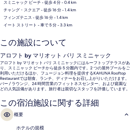
スミニャック ビーチ
- 徒歩 4 分
- 0.4 km
チャング・スクエア
- 徒歩 16 分
- 1.4 km
フィンズテニス
- 徒歩 16 分
- 1.4 km
イート ストリート
- 車で 5 分
- 3.3 km
この施設について
アロフト by マリオット バリ スミニャック
アロフト by マリオット バリ スミニャックにはルーフトップテラスがあ
り、スミニャック ビーチから徒歩 5 分圏内です。2 つの屋外プールをご
利用いただけるほか、フュージョン料理を提供するKAHUNA Rooftop
Restaurantでは朝食、ランチ、ディナーをお召し上がりいただけます。
バー / ラウンジ、24 時間営業のフィットネスセンター、および庭園な
どの人気設備があります。旅行者は親切なスタッフを評価しています。
この宿泊施設に関する詳細
概要
ホテルの規模