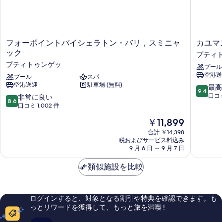
ァ
ベ
ー
ッ
ベ
ッ
ド
ド
フ
カ
フォーポイントバイシェラトン・バリ，スミニャ
カユマ
付
付
ォ
ユ
ック
プティ
き
き
ー
マ
の
プティトゥンゲッ
プール
ポ
ス
の
詳
空港送
イ
プール
スパ
ス
す
細
空港送迎
駐車場 (無料)
ン
ミ
10
最高
9.4
べ
ト
ニ
段
口コミ
10
非常に良い
8.6
バ
ャ
階
段
口コミ 1,002 件
て
イ
ッ
中
階
現
の
￥11,899
シ
ク
9.4、
中
在
ェ
リ
最
8.6、
合計 ￥14,398
写
の
ラ
ゾ
高
税およびサービス料込み
非
真
料
ト
9 月 6 日 ～ 9 月 7 日
ー
に
常
金
ン・
ト
素
に
を
は
バ
類似施設を比較
プ
晴
良
表
￥11,899
リ，
テ
ら
い、
ス
ィ
し
示
口
ミ
ト
い、
コ
す
ログインすると、対象となる割引や特典を確認できます。も
ニ
ゥ
口
ミ
っとリワードを獲得して、もっと旅を満喫 !
る
ャ
ン
コ
1,002
ッ
ゲ
ミ
件