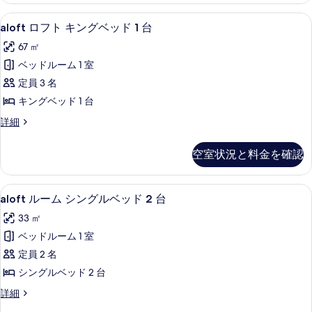
示
1
ン
を
aloft
aloft ロフト キングベッド 1 台 
台
11
グ
す
aloft ロフト キングベッド 1 台
表
ロ
ベ
喫
る
67 ㎡
ッ
示
フ
煙
ド
ベッドルーム 1 室
す
ト
1
可
定員 3 名
台
る
キ
シ
喫
キングベッド 1 台
ン
煙
テ
aloft
詳細
可
グ
ィ
ロ
シ
ベ
フ
テ
ビ
空室状況と料金を確認
ト
ッ
ィ
ュ
キ
ビ
ド
ン
ー
ュ
aloft
aloft ルーム シングルベッド 2 
3
グ
1
aloft ルーム シングルベッド 2 台
ー
の
ル
ベ
の
台
33 ㎡
ッ
す
ー
詳
の
ド
ベッドルーム 1 室
細
べ
ム
1
す
定員 2 名
台
て
シ
べ
の
シングルベッド 2 台
の
ン
詳
て
aloft
詳細
写
細
グ
の
ル