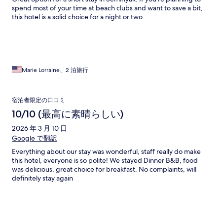
spend most of your time at beach clubs and want to save a bit,
this hotel is a solid choice for a night or two.
Marie Lorraine、2 泊旅行
宿泊者限定の口コミ
10/10 (最高に素晴らしい)
2026 年 3 月 10 日
Google で翻訳
Everything about our stay was wonderful, staff really do make
this hotel, everyone is so polite! We stayed Dinner B&B, food
was delicious, great choice for breakfast. No complaints, will
definitely stay again