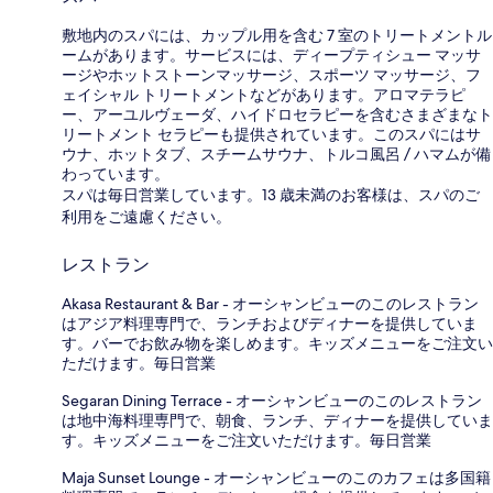
敷地内のスパには、カップル用を含む 7 室のトリートメントル
ームがあります。サービスには、ディープティシュー マッサ
ージやホットストーンマッサージ、スポーツ マッサージ、フ
ェイシャル トリートメントなどがあります。アロマテラピ
ー、アーユルヴェーダ、ハイドロセラピーを含むさまざまなト
リートメント セラピーも提供されています。このスパにはサ
ウナ、ホットタブ、スチームサウナ、トルコ風呂 / ハマムが備
わっています。
スパは毎日営業しています。13 歳未満のお客様は、スパのご
利用をご遠慮ください。
レストラン
Akasa Restaurant & Bar - オーシャンビューのこのレストラン
はアジア料理専門で、ランチおよびディナーを提供していま
す。バーでお飲み物を楽しめます。キッズメニューをご注文い
ただけます。毎日営業
Segaran Dining Terrace - オーシャンビューのこのレストラン
は地中海料理専門で、朝食、ランチ、ディナーを提供していま
す。キッズメニューをご注文いただけます。毎日営業
Maja Sunset Lounge - オーシャンビューのこのカフェは多国籍