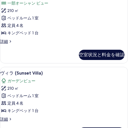
を
一部オーシャン ビュー
ラ
表
210 ㎡
(Ocean
示
ベッドルーム 1 室
Villa)
す
定員 4 名
の
る
キングベッド 1 台
す
ヴ
詳細
べ
ィ
て
ラ
空室状況と料金を確認
(Ocean
の
Villa)
写
の
ヴィラ (Sunset Villa) | バルコニーか
ヴ
真
16
詳
ヴィラ (Sunset Villa)
ィ
細
を
ガーデンビュー
ラ
表
210 ㎡
(Sunset
示
ベッドルーム 1 室
Villa)
す
定員 4 名
の
る
キングベッド 1 台
す
ヴ
詳細
べ
ィ
て