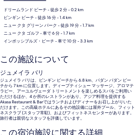
ドリームランド ビーチ
- 徒歩 2 分
- 0.2 km
ビンギン ビーチ
- 徒歩 16 分
- 1.4 km
ニュー クタ グリーン パーク
- 徒歩 19 分
- 1.7 km
ニュー クタ ゴルフ
- 車で 6 分
- 1.7 km
インポッシブルズ・ビーチ
- 車で 10 分
- 3.3 km
この施設について
ジュメイラ バリ
ジュメイラ バリは、ビンギン ビーチから 6.8 km、パダン パダン ビー
チから 7 km に位置します。ディープティシュー マッサージ、アロマテ
ラピー、アーユルヴェーダ トリートメントを楽しめるスパをご利用い
ただけるほか、4 か所のレストランがあり、アジア料理を提供する
Akasa Restaurant & Barではランチおよびディナーをお召し上がりいた
だけます。この高級ホテルにあるその他設備には屋外プール、フィット
ネスクラブ (スタッフ常駐)、およびフィットネスセンターがあります。
旅行者は親切なスタッフを評価しています。
この宿泊施設に関する詳細