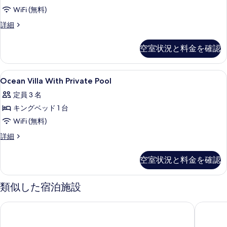
ッ
ム
Pool
WiFi (無料)
ド
コ
の
ル
Garden
詳細
ー
Villa
ネ
す
ム
with
ク
べ
空室状況と料金を確認
コ
Private
ネ
テ
て
Pool
ク
の
ィ
の
Ocean
高級寝具、低反発ベッド、ミニバー、セ
テ
17
詳
Ocean Villa With Private Pool
Villa
ィ
ン
写
細
定員 3 名
ン
With
グ
真
グ
キングベッド 1 台
Private
ル
ル
を
Pool
WiFi (無料)
ー
ー
表
ム
の
Ocean
詳細
ム
示
の
Villa
す
詳
の
す
With
細
べ
空室状況と料金を確認
Private
す
る
て
Pool
べ
の
類似した宿泊施設
の
詳
て
写
細
の
ザ アプルバァ ケンピンスキー バリ
アヤナ 
真
写
を