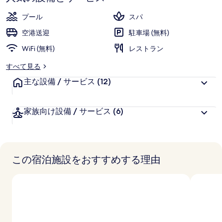
お
高
評
客
プール
スパ
価
様
空港送迎
駐車場 (無料)
に
WiFi (無料)
好
レストラン
評
すべて見る
件
主な設備 / サービス
の
(12)
口
コ
家族向け設備 / サービス
(6)
ミ
この宿泊施設をおすすめする理由