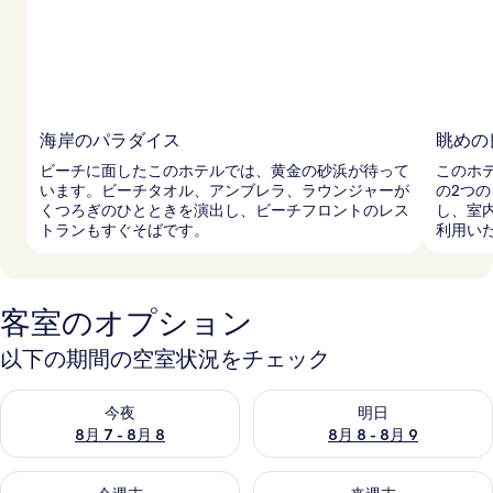
海岸のパラダイス
眺めの
ビーチに面したこのホテルでは、黄金の砂浜が待って
このホ
います。ビーチタオル、アンブレラ、ラウンジャーが
の2つ
くつろぎのひとときを演出し、ビーチフロントのレス
し、室
トランもすぐそばです。
利用い
客室のオプション
以下の期間の空室状況をチェック
今夜 8月 7 - 8月 8 の空室状況をチェック
明日 8月 8 - 8月 9 の空室
今夜
明日
8月 7 - 8月 8
8月 8 - 8月 9
今週末 8月 7 - 8月 9 の空室状況をチェック
来週末 8月 14 - 8月 16 の