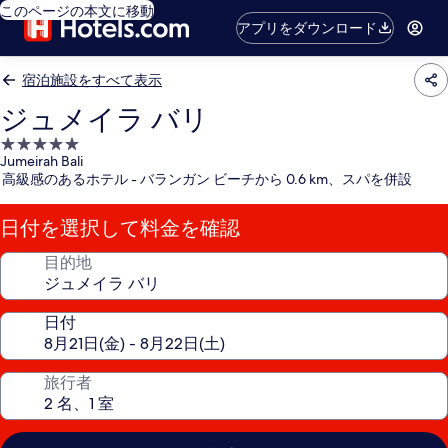
このページの本文に移動
アプリをダウンロード
宿泊施設をすべて表示
ジュメイラ バリ
5.0
Jumeirah Bali
つ
高級感のあるホテル - バランガン ビーチから 0.6 km、スパを併設
星
宿
日付を選択して料金を確認
泊
施
目的地
設
日付
旅行者