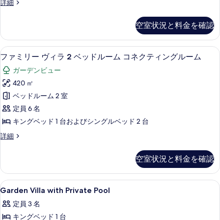
ル
詳細
ル
す
ー
ー
ム
べ
空室状況と料金を確認
3
ム
て
ベ
(Residence)
ッ
の
高級寝具、低反発ベッド、ミニバー、セ
フ
の
13
ド
ファミリー ヴィラ 2 ベッドルーム コネクティングルーム
写
ァ
ル
す
ガーデンビュー
真
ー
ミ
べ
ム
420 ㎡
を
リ
(Residence)
て
ベッドルーム 2 室
表
の
ー
の
詳
定員 6 名
示
ヴ
細
写
キングベッド 1 台およびシングルベッド 2 台
す
ィ
真
フ
詳細
る
ラ
を
ァ
2
ミ
表
空室状況と料金を確認
リ
ベ
示
ー
ッ
ヴ
す
Garden
高級寝具、低反発ベッド、ミニバー、セ
15
ィ
ド
Garden Villa with Private Pool
る
Villa
ラ
ル
定員 3 名
2
with
ー
ベ
キングベッド 1 台
Private