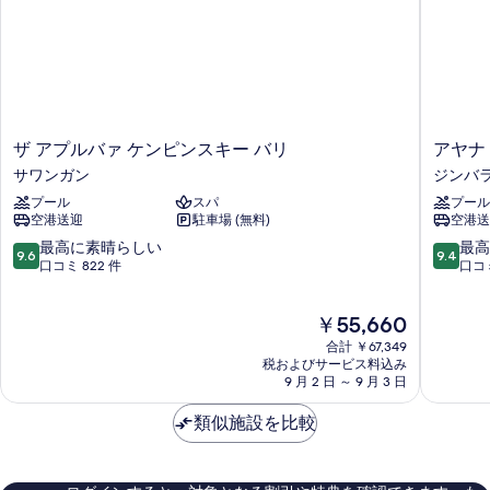
真
表
を
示
表
す
示
る
す
ザ
ア
ザ アプルバァ ケンピンスキー バリ
アヤナ
る
ア
ヤ
サワンガン
ジンバ
プ
ナ
プール
スパ
プール
ル
リ
空港送迎
駐車場 (無料)
空港送
バ
ゾ
ァ
ー
10
10
最高に素晴らしい
最高
9.6
9.4
ケ
ト
段
段
口コミ 822 件
口コミ
ン
バ
階
階
ピ
リ
中
中
現
￥55,660
ン
ジ
9.6、
9.4、
在
ス
ン
最
最
合計 ￥67,349
の
キ
バ
高
高
税およびサービス料込み
料
ー
9 月 2 日 ～ 9 月 3 日
ラ
に
に
金
バ
ン
素
素
は
リ
類似施設を比較
湾
晴
晴
￥55,660
サ
ら
ら
ワ
し
し
ン
い、
い、