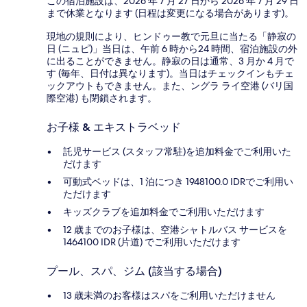
この宿泊施設は、2026 年 7 月 27 日から 2026 年 7 月 29 日
まで休業となります (日程は変更になる場合があります)。
現地の規則により、ヒンドゥー教で元旦に当たる「静寂の
日 (ニュピ)」当日は、午前 6 時から24 時間、宿泊施設の外
に出ることができません。静寂の日は通常、3 月か 4 月で
す (毎年、日付は異なります)。当日はチェックインもチェ
ックアウトもできません。また、ングラ ライ空港 (バリ国
際空港) も閉鎖されます。
お子様 & エキストラベッド
託児サービス (スタッフ常駐)を追加料金でご利用いた
だけます
可動式ベッドは、1 泊につき 1948100.0 IDRでご利用い
ただけます
キッズクラブを追加料金でご利用いただけます
12 歳までのお子様は、空港シャトルバス サービスを
1464100 IDR (片道) でご利用いただけます
プール、スパ、ジム (該当する場合)
13 歳未満のお客様はスパをご利用いただけません