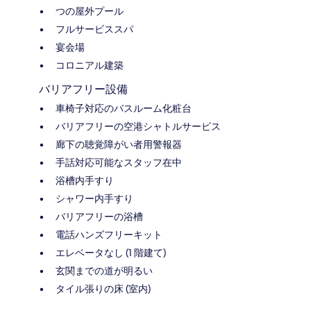
つの屋外プール
フルサービススパ
宴会場
コロニアル建築
バリアフリー設備
車椅子対応のバスルーム化粧台
バリアフリーの空港シャトルサービス
廊下の聴覚障がい者用警報器
手話対応可能なスタッフ在中
浴槽内手すり
シャワー内手すり
バリアフリーの浴槽
電話ハンズフリーキット
エレベータなし (1 階建て)
玄関までの道が明るい
タイル張りの床 (室内)