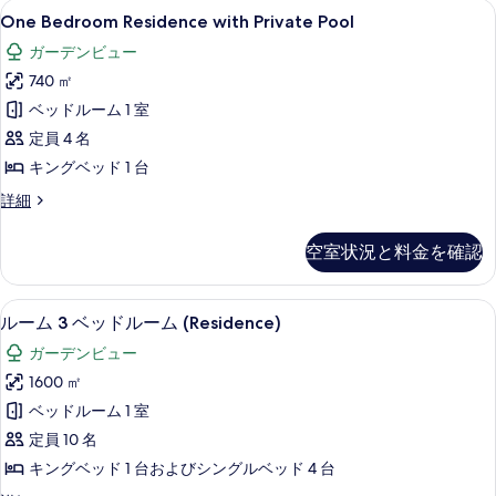
ラ
One
100 インチの薄型テレビ (ケーブル放
て
8
ド
One Bedroom Residence with Private Pool
イ
Bedroom
ル
の
ガーデンビュー
ベ
ー
Residence
写
ム
740 ㎡
with
ー
プ
真
Private
ベッドルーム 1 室
ト
ラ
を
Pool
イ
定員 4 名
プ
表
ベ
の
キングベッド 1 台
ー
ー
示
す
ト
ル
One
詳細
す
プ
べ
Bedroom
オ
ー
Residence
る
て
空室状況と料金を確認
ー
ル
with
の
オ
Private
シ
ー
Pool
写
高級寝具、低反発ベッド、ミニバー、セ
ル
ャ
シ
8
の
ルーム 3 ベッドルーム (Residence)
真
ャ
ー
詳
ン
ガーデンビュー
ン
細
を
ム
フ
フ
1600 ㎡
表
3
ロ
ロ
ベッドルーム 1 室
ン
示
ベ
ン
ト
定員 10 名
す
ッ
の
ト
キングベッド 1 台およびシングルベッド 4 台
詳
る
ド
の
細