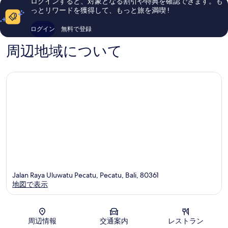
ログインすると、対象となる割引や特典を確認できます。も
ガ
口
口
っとリワードを獲得して、もっと旅を満喫 !
ン
コ
コ
ミ
ミ
ログイン
無料で登録
822
1,002
件
件
周辺地域について
件
件
の
の
口
口
コ
コ
ミ
ミ
Jalan Raya Uluwatu Pecatu, Pecatu, Bali, 80361
地図で表示
地図
周辺情報
交通案内
レストラン