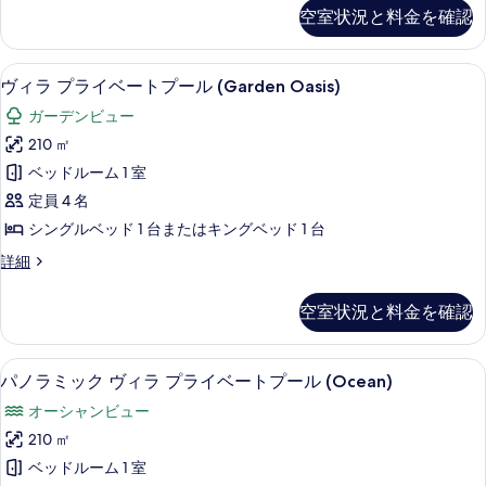
ラ
空室状況と料金を確認
(Sunset
の
Villa)
写
の
バルコニーからの眺望
ヴ
真
18
詳
ヴィラ プライベートプール (Garden Oasis)
ィ
細
を
ガーデンビュー
ラ
表
210 ㎡
プ
示
ベッドルーム 1 室
ラ
す
定員 4 名
イ
る
シングルベッド 1 台またはキングベッド 1 台
ベ
ヴ
詳細
ー
ィ
ト
ラ
空室状況と料金を確認
プ
プ
ラ
ー
イ
パノラミック ヴィラ プライベートプール 
パ
17
ベ
パノラミック ヴィラ プライベートプール (Ocean)
ル
ノ
ー
(Garden
オーシャンビュー
ト
ラ
Oasis)
プ
210 ㎡
ミ
ー
の
ベッドルーム 1 室
ル
ッ