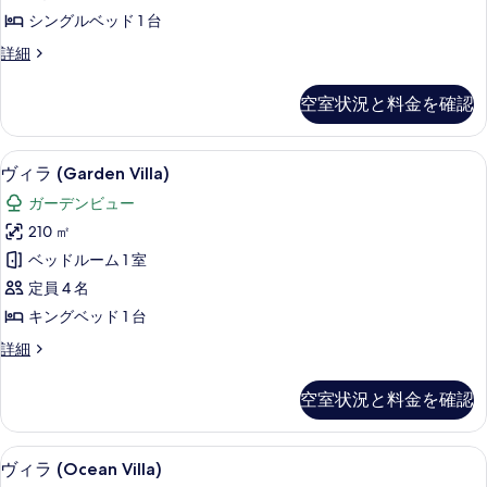
ッ
写
シングルベッド 1 台
ド
真
ヴ
詳細
ル
ィ
を
ー
ラ
空室状況と料金を確認
表
2
ム
ベ
示
(Garden)
ッ
ヴィラ (Garden Villa) | 部屋からの景観
ヴ
す
の
15
ド
ヴィラ (Garden Villa)
ィ
る
ル
す
ガーデンビュー
ー
ラ
べ
ム
210 ㎡
(Garden
(Garden)
て
ベッドルーム 1 室
の
Villa)
の
詳
定員 4 名
の
細
写
キングベッド 1 台
す
真
ヴ
詳細
べ
を
ィ
て
ラ
表
空室状況と料金を確認
(Garden
の
示
Villa)
写
の
す
ヴィラ (Ocean Villa) | バルコニーか
ヴ
真
16
詳
ヴィラ (Ocean Villa)
る
ィ
細