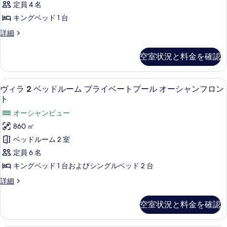
す
(Garden
定員 4 名
ク
Oasis)
べ
キングベッド 1 台
の
ヴ
て
詳
パ
詳細
ィ
細
の
ノ
ラ
ラ
写
空室状況と料金を確認
ミ
プ
真
ッ
ラ
ク
を
ヴィラ 2 ベッドルーム プライベート
ヴ
16
ヴ
ヴィラ 2 ベッドルーム プライベートプール オーシャンフロン
イ
表
ィ
ィ
ト
ベ
ラ
示
ラ
オーシャンビュー
プ
ー
す
2
ラ
860 ㎡
ト
イ
る
ベ
ベッドルーム 2 室
ベ
プ
ッ
ー
定員 6 名
ー
ト
ド
キングベッド 1 台およびシングルベッド 2 台
ル
プ
ル
ー
ヴ
詳細
(Ocean)
ー
ル
ィ
の
(Ocean)
ラ
ム
空室状況と料金を確認
の
す
2
プ
詳
ベ
べ
細
ッ