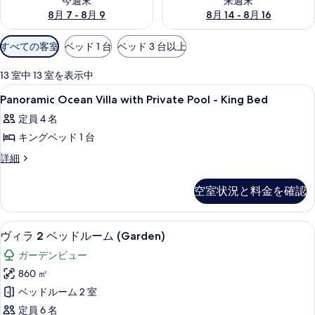
今週末
来週末
8月 7 - 8月 9
8月 14 - 8月 16
利
すべての客室
ベッド 1 台
ベッド 3 台以上
用
可
13 室中 13 室を表示中
能
Panoramic
高級寝具、低反発ベッド、ミニバー、セ
9
Panoramic Ocean Villa with Private Pool - King Bed
な
Ocean
客
定員 4 名
Villa
室
キングベッド 1 台
with
の
Private
Panoramic
詳細
絞
Ocean
Pool
り
Villa
-
空室状況と料金を確認
込
with
King
Private
み
Bed
Pool
条
ヴィラ 2 ベッドルーム (Garden) | 
ヴ
12
-
ヴィラ 2 ベッドルーム (Garden)
の
件
ィ
King
す
ガーデンビュー
Bed
ラ
の
べ
860 ㎡
2
詳
て
ベッドルーム 2 室
細
ベ
の
定員 6 名