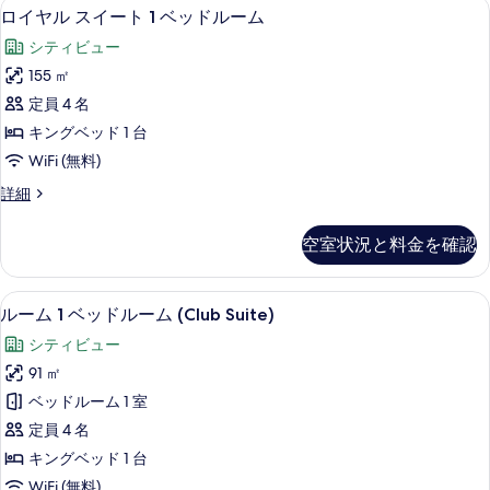
写
ロイヤル スイート 1 ベッドルーム 
ロ
8
ム
ロイヤル スイート 1 ベッドルーム
ベ
真
イ
ク
ッ
シティビュー
イ
を
ヤ
ー
ド
155 ㎡
表
ル
ン
2
定員 4 名
ベ
示
ス
台
ッ
キングベッド 1 台
す
イ
ド
(Family)
WiFi (無料)
2
る
ー
の
台
ロ
詳細
ト
(Family)
す
イ
の
1
ヤ
べ
空室状況と料金を確認
詳
ル
ベ
て
細
ス
ッ
イ
の
ミニバー、セーフティボックス (室内
ル
8
ー
ド
ルーム 1 ベッドルーム (Club Suite)
写
ー
ト
ル
シティビュー
1
真
ム
ー
ベ
91 ㎡
を
1
ッ
ム
ベッドルーム 1 室
ド
表
ベ
の
ル
定員 4 名
示
ッ
ー
す
キングベッド 1 台
す
ム
ド
べ
WiFi (無料)
の