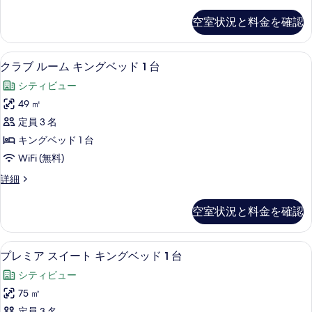
ー
ド
ム
空室状況と料金を確認
キ
1
ン
台
グ
クラブ ルーム キングベッド 1 台 |
ク
6
ベ
(Boulevard)
クラブ ルーム キングベッド 1 台
ラ
ッ
の
シティビュー
ド
ブ
す
1
49 ㎡
ル
台
べ
定員 3 名
(Boulevard)
ー
て
の
キングベッド 1 台
ム
詳
の
WiFi (無料)
細
キ
写
ク
詳細
ン
真
ラ
グ
ブ
を
空室状況と料金を確認
ル
ベ
表
ー
ッ
ム
示
ミニバー、セーフティボックス (室内
プ
6
キ
プレミア スイート キングベッド 1 台
ド
す
レ
ン
1
シティビュー
グ
る
ミ
台
ベ
75 ㎡
ア
ッ
の
定員 3 名