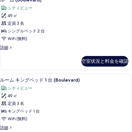
ッ
真
ー
キ
ド
シティビュー
ン
を
ム
グ
1
49 ㎡
表
(Boulevard)
ベ
台
定員 3 名
ッ
の
示
の
ド
シングルベッド 2 台
す
す
1
す
WiFi (無料)
台
べ
る
べ
の
ル
詳細
て
詳
ー
て
の
細
ム
の
空室状況と料金を確認
(Boulevard)
写
写
の
真
詳
真
ルーム キングベッド 1 台 (Boule
ル
5
細
を
ルーム キングベッド 1 台 (Boulevard)
を
ー
表
シティビュー
表
ム
示
49 ㎡
示
キ
す
定員 3 名
す
ン
る
キングベッド 1 台
る
グ
WiFi (無料)
ベ
ル
詳細
ッ