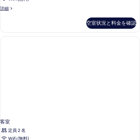
る
ル
詳
て
ル
詳細
ー
細
ー
の
ム
ム
写
空室状況と料金を確認
1
(Club
真
ベ
Suite)
ッ
を
の
ド
表
ル
す
ー
示
べ
ム
す
(Club
て
Suite)
る
の
の
写
詳
細
真
を
表
示
客室
す
る
定員 2 名
WiFi (無料)