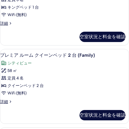
ド
ス
す
1
キングベッド 1 台
イ
台
べ
WiFi (無料)
の
ー
て
詳
プ
詳細
ト
細
レ
の
キ
ミ
写
空室状況と料金を確認
ア
ン
真
ス
グ
イ
を
プレミア ルーム クイーンベッド 2 台 
プ
6
ー
プレミア ルーム クイーンベッド 2 台 (Family)
ベ
表
レ
ト
ッ
シティビュー
キ
示
ミ
ン
ド
58 ㎡
す
ア
グ
1
定員 4 名
ベ
る
ル
台
ッ
クイーンベッド 2 台
ー
ド
の
WiFi (無料)
1
ム
す
台
プ
詳細
ク
の
レ
べ
詳
イ
ミ
て
空室状況と料金を確認
細
ア
ー
の
ル
ン
ー