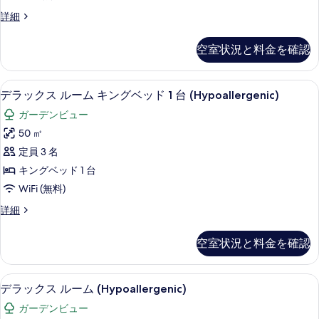
客
詳細
室
の
空室状況と料金を確認
詳
細
デラックス ルーム キングベッド 1 台 (
デ
5
デラックス ルーム キングベッド 1 台 (Hypoallergenic)
ラ
ガーデンビュー
ッ
50 ㎡
ク
定員 3 名
ス
キングベッド 1 台
ル
WiFi (無料)
ー
デ
詳細
ム
ラ
キ
ッ
空室状況と料金を確認
ク
ン
ス
グ
ル
デラックス ルーム (Hypoallerge
デ
5
ー
デラックス ルーム (Hypoallergenic)
ベ
ラ
ム
ッ
ガーデンビュー
キ
ッ