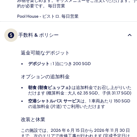
み物を楽しめます。キッズメニューをご注文いただけます。予
約が必要です。 毎日営業
Pool House - ビストロ. 毎日営業
手数料 & ポリシー
返金可能なデポジット
デポジット :
1 泊につき 200 SGD
オプションの追加料金
朝食 (朝食ビュッフェ)
は追加料金でお召し上がりいた
だけます (概算料金 : 大人 62.35 SGD、子供 31.17 SGD)
空港シャトルバス サービス
は、1 車両あたり 150 SGD
の追加料金 (片道) でご利用いただけます
改装と休業
この施設では、2026 年 6 月 15 日から 2026 年 11 月 30 日
まで、次のエリアで改修工事が行われます (完成予定日は