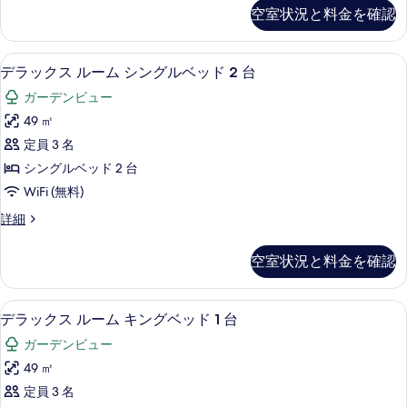
の
空室状況と料金を確認
詳
細
デラックス ルーム シングルベッド 2
デ
6
デラックス ルーム シングルベッド 2 台
ラ
ガーデンビュー
ッ
49 ㎡
ク
定員 3 名
ス
シングルベッド 2 台
ル
WiFi (無料)
ー
デ
詳細
ム
ラ
シ
ッ
空室状況と料金を確認
ク
ン
ス
グ
ル
デラックス ルーム キングベッド 1 
デ
5
ー
デラックス ルーム キングベッド 1 台
ル
ラ
ム
ベ
ガーデンビュー
シ
ッ
ン
ッ
49 ㎡
ク
グ
ド
定員 3 名
ル
ス