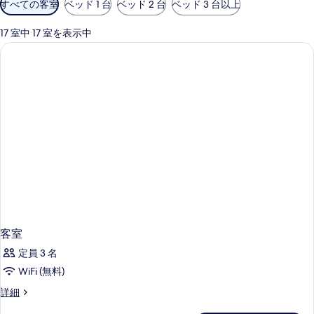
すべての客室
ベッド 1 台
ベッド 2 台
ベッド 3 台以上
用
可
17 室中 17 室を表示中
能
な
客
室
の
絞
り
込
み
条
件
客室
定員 3 名
WiFi (無料)
客
詳細
室