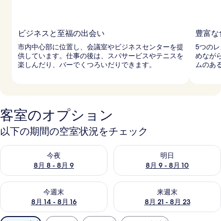
ビジネスと至福の出会い
豊富な
市内中心部に位置し、会議室やビジネスセンターを提
5つの
供しています。仕事の後は、スパサービスやテニスを
めなが
楽しんだり、バーでくつろいだりできます。
ムのあ
客室のオプション
以下の期間の空室状況をチェック
今夜 8月 8 - 8月 9 の空室状況をチェック
明日 8月 9 - 8月 10 の空室
今夜
明日
8月 8 - 8月 9
8月 9 - 8月 10
今週末 8月 14 - 8月 16 の空室状況をチェック
来週末 8月 21 - 8月 23 の
今週末
来週末
8月 14 - 8月 16
8月 21 - 8月 23
利