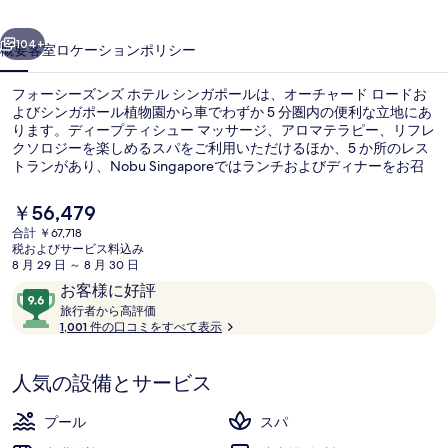
ン
前へ
次へ
ズ
104+
概要
客室
ロケーション
ポリシー
ホ
フォーシーズンズ ホテル シンガポールは、オーチャード ロードお
テ
よびシンガポール植物園から車でわずか 5 分圏内の便利な立地にあ
ります。ディープティシュー マッサージ、アロマテラピー、リフレ
ル
クソロジーを楽しめるスパをご利用いただけるほか、5 か所のレス
シ
トランがあり、Nobu Singaporeではランチおよびディナーをお召
し上がりいただけます。この高級ホテルにあるその他設備には2 つ
ン
の屋外プール、24 時間営業のフィットネスセンター、および屋外
現
￥56,479
テニスコートがあります。親切なスタッフや総合的な施設のコンデ
在
ガ
合計 ￥67,718
ィションが旅行者の高い評価を得ています。周辺ではさまざまな公
の
税およびサービス料込み
共交通機関を利用できます。地下鉄 オーチャード駅までは 6 分、オ
ミニバー、セーフティボックス (室内
ポ
料
8 月 29 日 ～ 8 月 30 日
ーチャードブルバード駅までは 8 分です。
金
口
10
お客様に好評
ー
は
コ
旅
段
旅行者から高評価
￥56,479
ル
行
1,001 件の口コミをすべて表示
ミ
階
で
者
す
中
の
か
9.6、
人気の設備とサービス
ら
写
お
高
評
客
真
プール
スパ
価
様