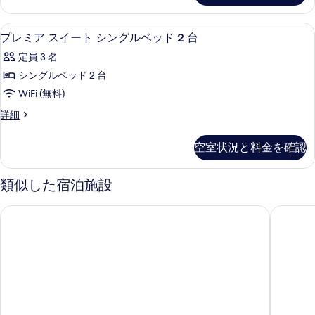
ッ
る
イ
ド
ー
ミニバー、セーフティボックス (室内
プ
6
ト
ル
プレミア スイート シングルベッド 2 台
レ
2
ー
定員 3 名
ベ
ミ
ム
ッ
シングルベッド 2 台
ア
ド
の
WiFi (無料)
ル
ス
す
ー
プ
詳細
イ
ム
レ
べ
の
ー
ミ
て
空室状況と料金を確認
詳
ア
ト
細
の
ス
シ
イ
類似した宿泊施設
写
ー
ン
真
ト
ザ リッツ カールトン ミレニア シンガポール
パン パ
グ
シ
を
ン
ル
表
グ
ベ
ル
示
ベ
ッ
す
ッ
ド
ド
る
2
2