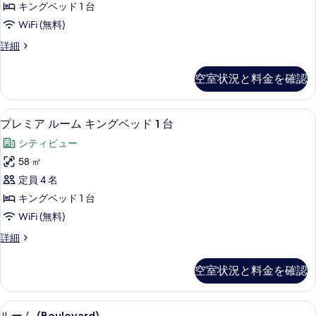
2
ベ
キングベッド 1 台
ル
ッ
台
WiFi (無料)
ド
ー
の
2
デ
詳細
ム
台
ラ
す
の
キ
ッ
べ
空室状況と料金を確認
詳
ク
ン
細
て
ス
グ
ル
の
プレミア ルーム キングベッド 1 台 
プ
6
ー
プレミア ルーム キングベッド 1 台
ベ
写
レ
ム
ッ
シティビュー
キ
真
ミ
ン
ド
58 ㎡
を
ア
グ
1
定員 4 名
ベ
表
ル
台
ッ
キングベッド 1 台
示
ー
ド
の
WiFi (無料)
1
す
ム
す
台
プ
詳細
る
キ
の
レ
べ
詳
ン
ミ
て
空室状況と料金を確認
細
ア
グ
の
ル
ベ
ー
写
ルーム (Boulevard) | ミニバ
ル
5
ム
ルーム (Boulevard)