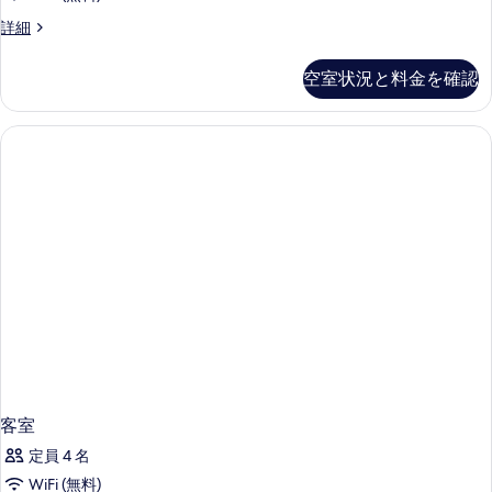
客
詳細
室
の
空室状況と料金を確認
詳
細
客室
定員 4 名
WiFi (無料)