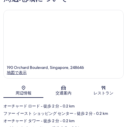
イ
の
の
口
口
コ
コ
ミ
ミ
190 Orchard Boulevard, Singapore, 248646
地図で表示
地図
周辺情報
交通案内
レストラン
オーチャード ロード
- 徒歩 2 分
- 0.2 km
ファー イースト ショッピング センター
- 徒歩 2 分
- 0.2 km
オーチャード タワー
- 徒歩 2 分
- 0.2 km