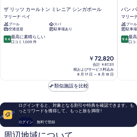
台
台
の
ザ
パ
ザ リッツ カールトン ミレニア シンガポール
パン 
の
詳
リ
ン
マリーナ ベイ
マリーナ
細
す
ッ
パ
プール
スパ
プール
ツ
シ
べ
空港送迎
駐車場あり
駐車場
カ
フ
て
ー
ィ
10
10
最高に素晴らしい
最高
9.4
9.4
の
ル
ッ
段
段
口コミ 1,005 件
口コミ
ト
ク
階
階
写
ン
シ
中
中
現
真
￥72,820
ミ
ン
9.4、
9.4、
在
レ
ガ
最
最
合計 ￥87,311
を
の
ニ
ポ
高
高
税およびサービス料込み
表
料
ア
8 月 17 日 ～ 8 月 18 日
ー
に
に
金
シ
ル
素
素
示
は
ン
類似施設を比較
マ
晴
晴
す
￥72,820
ガ
リ
ら
ら
ポ
ー
し
し
る
ー
ナ
い、
い、
ログインすると、対象となる割引や特典を確認できます。も
ル
ベ
口
口
っとリワードを獲得して、もっと旅を満喫 !
マ
イ
コ
コ
リ
ミ
ミ
ログイン
無料で登録
ー
1,005
2,209
ナ
件
件
周辺地域について
ベ
件
件