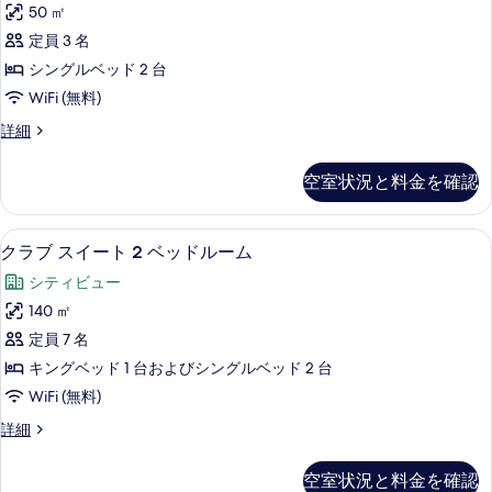
ン
ド
50 ㎡
ク
グ
1
定員 3 名
ベ
ス
台
ッ
シングルベッド 2 台
ル
ド
(Hypoallergenic)
WiFi (無料)
1
ー
の
台
デ
詳細
ム
(Hypoallergenic)
す
ラ
の
(Hypoallergenic)
ッ
べ
空室状況と料金を確認
詳
ク
の
て
細
ス
す
ル
の
ミニバー、セーフティボックス (室内
ク
11
ー
べ
クラブ スイート 2 ベッドルーム
写
ラ
ム
て
シティビュー
(Hypoallergenic)
真
ブ
の
の
140 ㎡
を
ス
詳
写
定員 7 名
細
表
イ
真
キングベッド 1 台およびシングルベッド 2 台
示
ー
を
WiFi (無料)
す
ト
表
ク
詳細
る
2
ラ
示
ベ
ブ
す
空室状況と料金を確認
ス