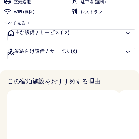
ギ
空港送迎
駐車場 (無料)
に
ャ
WiFi (無料)
好
レストラン
評
ラ
すべて見る
件
リ
主な設備 / サービス
の
(12)
口
ー
コ
家族向け設備 / サービス
(6)
ミ
この宿泊施設をおすすめする理由