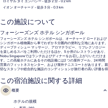
ロイヤル タイ エンバシー
- 徒歩 2 分
- 0.2 km
イオン オーチャード
- 徒歩 3 分
- 0.3 km
この施設について
フォーシーズンズ ホテル シンガポール
フォーシーズンズ ホテル シンガポールは、オーチャード ロードおよび
シンガポール植物園から車でわずか 5 分圏内の便利な立地にあります。
ディープティシュー マッサージ、アロマテラピー、リフレクソロジー
を楽しめるスパをご利用いただけるほか、5 か所のレストランがあり、
Nobu Singaporeではランチおよびディナーをお召し上がりいただけま
す。この高級ホテルにあるその他設備には2 つの屋外プール、24 時間
営業のフィットネスセンター、および屋外テニスコートがあります。親
切なスタッフや総合的な施設のコンディションが旅行者の高い評価を得
ています。周辺ではさまざまな公共交通機関を利用できます。地下鉄
オーチャード駅までは 6 分、オーチャードブルバード駅までは 8 分で
この宿泊施設に関する詳細
す。
概要
ホテルの規模
客室 : 259