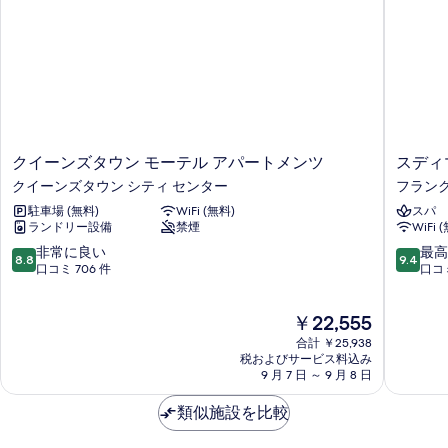
の
ッ
真
ド
す
を
ル
べ
ー
表
ム
て
示
の
の
詳
す
細
写
る
ク
ス
クイーンズタウン モーテル アパートメンツ
スディ
真
イ
デ
クイーンズタウン シティ センター
フラン
を
ー
ィ
駐車場 (無料)
WiFi (無料)
スパ
ン
マ
表
ランドリー設備
禁煙
WiFi 
ズ
ク
示
タ
イ
10
10
非常に良い
最高
8.8
9.4
す
ウ
ー
段
段
口コミ 706 件
口コミ
ン
ン
階
階
る
モ
ズ
中
中
現
￥22,555
ー
タ
8.8、
9.4、
在
テ
ウ
非
最
合計 ￥25,938
の
ル
ン
常
高
税およびサービス料込み
料
ア
9 月 7 日 ～ 9 月 8 日
フ
に
に
金
パ
ァ
良
素
は
ー
類似施設を比較
イ
い、
晴
￥22,555
ト
ブ
口
ら
メ
マ