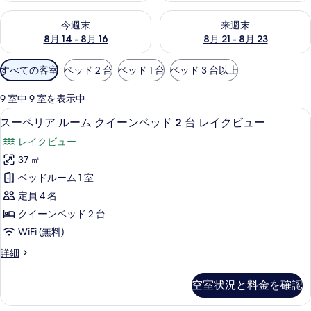
今週末 8月 14 - 8月 16 の空室状況をチェック
来週末 8月 21 - 8月 23 の
の
今週末
来週末
8月 14 - 8月 16
8月 21 - 8月 23
写
真
利
すべての客室
ベッド 2 台
ベッド 1 台
ベッド 3 台以上
用
ギ
可
9 室中 9 室を表示中
ャ
能
セーフティボックス (室内)、デスク、
ス
11
スーペリア ルーム クイーンベッド 2 台 レイクビュー
な
ラ
ー
客
レイクビュー
ペ
リ
室
37 ㎡
リ
の
ー
ベッドルーム 1 室
ア
絞
定員 4 名
り
ル
クイーンベッド 2 台
込
ー
WiFi (無料)
み
ム
条
ス
詳細
ク
件
ー
イ
ペ
空室状況と料金を確認
リ
ー
ア