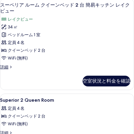
セーフティボックス (室内)、デスク、
ス
べ
11
ー
スーペリア ルーム クイーンベッド 2 台 簡易キッチン レイク
ー
ム
ビュー
て
(Superior
ペ
の
レイクビュー
Twin)
リ
の
写
34 ㎡
詳
ア
真
ベッドルーム 1 室
細
ル
を
定員 4 名
ー
表
クイーンベッド 2 台
ム
示
WiFi (無料)
ク
す
ス
詳細
イ
ー
る
ペ
ー
空室状況と料金を確認
リ
ン
ア
ル
ベ
Superior
セーフティボックス (室内)、デスク、
3
ー
Superior 2 Queen Room
ッ
2
ム
定員 4 名
ク
Queen
ド
イ
クイーンベッド 2 台
Room
2
ー
の
WiFi (無料)
台
ン
ベ
す
簡
Superior
詳細