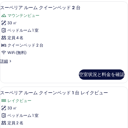
ン
ル
スーペリア ルーム クイーンベッド 2 
ス
8
ー
スーペリア ルーム クイーンベッド 2 台
ベ
ー
ム
ッ
マウンテンビュー
ク
ペ
イ
ド
33 ㎡
リ
ー
2
ベッドルーム 1 室
ン
ア
台
ベ
定員 4 名
ル
ッ
レ
クイーンベッド 2 台
ド
ー
イ
WiFi (無料)
2
ム
台
ク
ス
詳細
レ
ク
ー
ビ
イ
イ
ペ
ク
ュ
空室状況と料金を確認
リ
ー
ビ
ー
ア
ュ
ン
ル
の
ー
スーペリア ルーム クイーンベッド 1 
ス
9
ー
スーペリア ルーム クイーンベッド 1 台 レイクビュー
ベ
の
す
ー
ム
詳
ッ
レイクビュー
ク
べ
ペ
細
イ
ド
33 ㎡
て
リ
ー
2
ベッドルーム 1 室
ン
の
ア
台
ベ
定員 2 名
写
ル
ッ