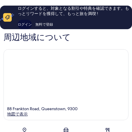
コ
し
ン
イ
ミ
い、
ログインすると、対象となる割引や特典を確認できます。も
ツ
ル
706
口
っとリワードを獲得して、もっと旅を満喫 !
ク
フ
件
コ
イ
ラ
件
ミ
ログイン
無料で登録
ー
ン
の
826
ン
ク
口
件
周辺地域について
ズ
ト
コ
件
タ
ン
ミ
の
ウ
口
ン
コ
シ
ミ
テ
ィ
セ
ン
タ
ー
88 Frankton Road, Queenstown, 9300
地図で表示
地図