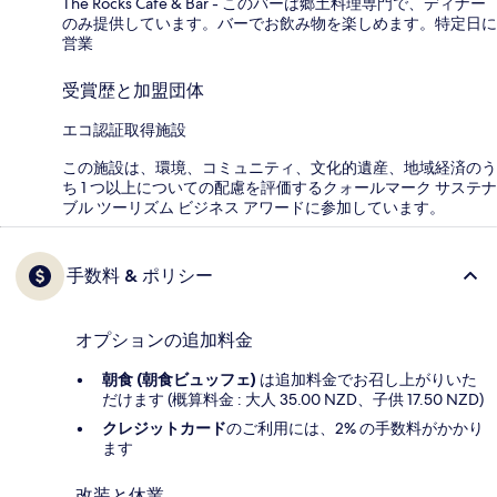
The Rocks Cafe & Bar - このバーは郷土料理専門で、ディナー
のみ提供しています。バーでお飲み物を楽しめます。特定日に
営業
受賞歴と加盟団体
エコ認証取得施設
この施設は、環境、コミュニティ、文化的遺産、地域経済のう
ち 1 つ以上についての配慮を評価するクォールマーク サステナ
ブル ツーリズム ビジネス アワードに参加しています。
手数料 & ポリシー
オプションの追加料金
朝食 (朝食ビュッフェ)
は追加料金でお召し上がりいた
だけます (概算料金 : 大人 35.00 NZD、子供 17.50 NZD)
クレジットカード
のご利用には、2% の手数料がかかり
ます
改装と休業