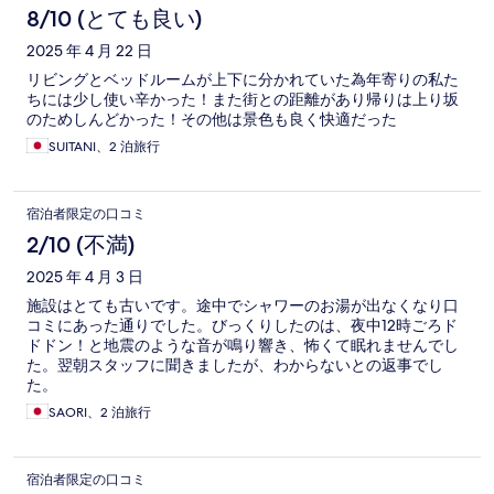
8/10 (とても良い)
2025 年 4 月 22 日
リビングとベッドルームが上下に分かれていた為年寄りの私た
ちには少し使い辛かった！また街との距離があり帰りは上り坂
のためしんどかった！その他は景色も良く快適だった
SUITANI、2 泊旅行
宿泊者限定の口コミ
2/10 (不満)
2025 年 4 月 3 日
施設はとても古いです。途中でシャワーのお湯が出なくなり口
コミにあった通りでした。びっくりしたのは、夜中12時ごろド
ドドン！と地震のような音が鳴り響き、怖くて眠れませんでし
た。翌朝スタッフに聞きましたが、わからないとの返事でし
た。
SAORI、2 泊旅行
宿泊者限定の口コミ