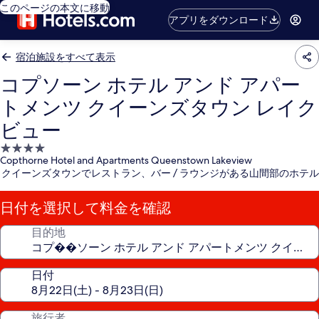
このページの本文に移動
アプリをダウンロード
宿泊施設をすべて表示
コプソーン ホテル アンド アパー
トメンツ クイーンズタウン レイク
ビュー
4.0
Copthorne Hotel and Apartments Queenstown Lakeview
つ
クイーンズタウンでレストラン、バー / ラウンジがある山間部のホテル
星
宿
日付を選択して料金を確認
泊
施
目的地
設
日付
旅行者