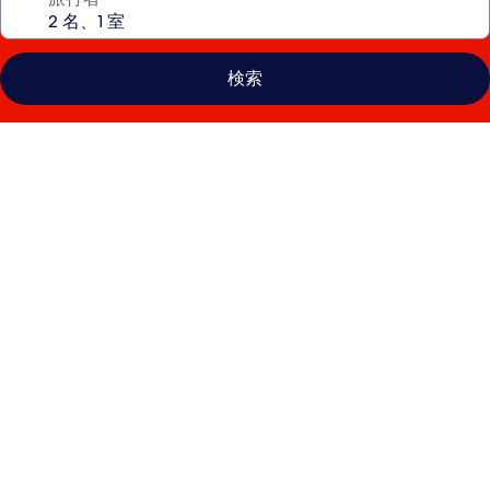
検索
コ
プ
ソ
ー