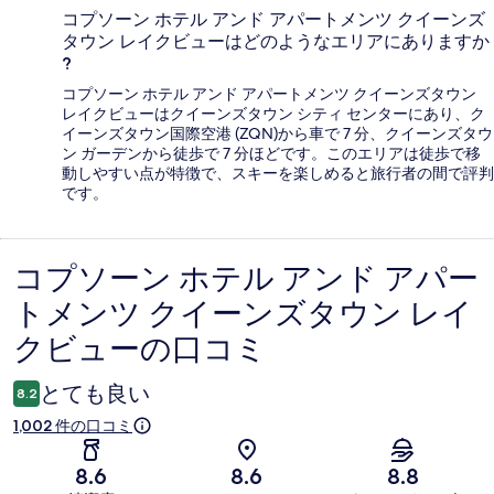
コプソーン ホテル アンド アパートメンツ クイーンズ
タウン レイクビューはどのようなエリアにありますか
?
コプソーン ホテル アンド アパートメンツ クイーンズタウン
レイクビューはクイーンズタウン シティ センターにあり、ク
イーンズタウン国際空港 (ZQN)から車で 7 分、クイーンズタウ
ン ガーデンから徒歩で 7 分ほどです。このエリアは徒歩で移
動しやすい点が特徴で、スキーを楽しめると旅行者の間で評判
です。
コプソーン ホテル アンド アパー
口
トメンツ クイーンズタウン レイ
コ
クビューの口コミ
ミ
とても良い
8.2
1,002 件の口コミ
8.6
8.6
8.8