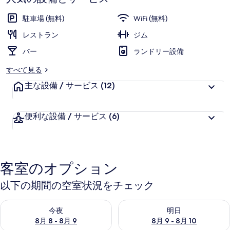
ク
駐車場 (無料)
WiFi (無料)
イ
レストラン
ジム
ー
バー
ランドリー設備
ン
すべて見る
ズ
主な設備 / サービス
(12)
タ
ウ
便利な設備 / サービス
(6)
ン
レ
イ
客室のオプション
ク
以下の期間の空室状況をチェック
ビ
今夜 8月 8 - 8月 9 の空室状況をチェック
明日 8月 9 - 8月 10 の空室
ュ
今夜
明日
8月 8 - 8月 9
8月 9 - 8月 10
ー