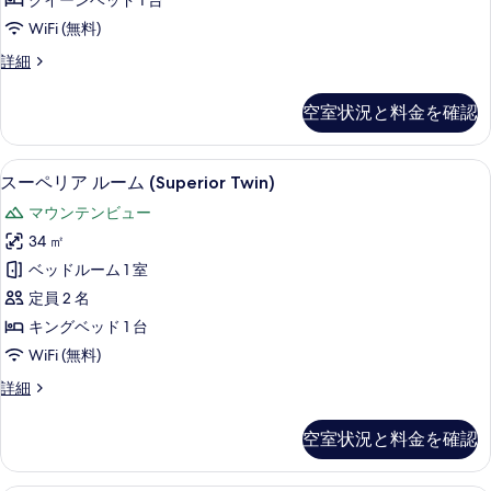
クイーンベッド 1 台
With
写
の
ー
Lake
WiFi (無料)
の
真
す
詳
View
Superior
詳細
を
べ
細
の
Queen
表
て
Room
す
空室状況と料金を確認
示
With
の
べ
Lake
す
写
View
て
スーペリア ルーム (Superior Tw
ス
る
5
の
スーペリア ルーム (Superior Twin)
真
の
ー
詳
を
マウンテンビュー
細
写
ペ
表
34 ㎡
真
リ
示
ベッドルーム 1 室
を
ア
す
定員 2 名
表
ル
る
キングベッド 1 台
示
ー
WiFi (無料)
す
ム
ス
詳細
る
(Superior
ー
Twin)
ペ
空室状況と料金を確認
リ
の
ア
す
ル