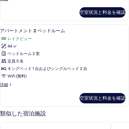
ッ
2
べ
易
ド
Queen
空室状況と料金を確認
て
2
キ
Room
台
の
の
ッ
簡
詳
アパートメント 2 ベッドルーム | 部
ア
写
チ
易
15
細
アパートメント 2 ベッドルーム
キ
パ
真
ン
レイクビュー
ッ
ー
を
レ
チ
44 ㎡
ン
ト
表
イ
ベッドルーム 2 室
レ
メ
示
ク
イ
定員 5 名
ン
ク
す
ビ
キングベッド 1 台およびシングルベッド 2 台
ビ
ト
る
ュ
ュ
WiFi (無料)
2
ー
ー
ア
詳細
の
ベ
の
パ
詳
ッ
ー
す
細
空室状況と料金を確認
ト
ド
べ
メ
ル
ン
て
類似した宿泊施設
ト
ー
の
2
ム
クイーンズタウン モーテル アパートメンツ
スディマ
写
ベ