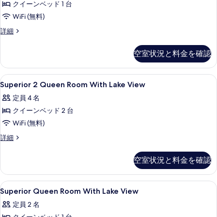
の
クイーンベッド 1 台
ド
真
ー
す
WiFi (無料)
2
を
ム
台
べ
ス
詳細
表
の
ク
ー
て
詳
示
イ
ペ
細
の
空室状況と料金を確認
リ
す
ー
写
ア
る
ン
ル
真
Superior
セーフティボックス (室内)、デスク、
3
ー
Superior 2 Queen Room With Lake View
ベ
2
を
ム
ッ
定員 4 名
ク
Queen
表
イ
ド
クイーンベッド 2 台
Room
示
ー
1
With
WiFi (無料)
ン
す
Lake
台
ベ
Superior
詳細
る
ッ
View
2
レ
ド
Queen
の
イ
空室状況と料金を確認
1
Room
す
台
ク
With
レ
Lake
べ
ビ
Superior
セーフティボックス (室内)、デスク、
イ
3
View
Superior Queen Room With Lake View
て
Queen
ク
ュ
の
定員 2 名
ビ
の
詳
Room
ー
ュ
細