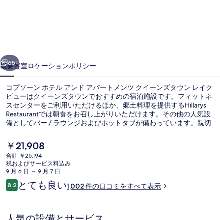
ン
ホ
テ
前へ
次へ
ル
65+
概要
客室
ロケーション
ポリシー
ア
コプソーン ホテル アンド アパートメンツ クイーンズタウン レイク
ン
ビューはクイーンズタウンでおすすめの宿泊施設です。フィットネ
スセンターをご利用いただけるほか、郷土料理を提供するHillarys
ド
Restaurantでは朝食をお召し上がりいただけます。その他の人気設
ア
備としてバー / ラウンジおよびホットタブが備わっています。親切
なスタッフやロケーションが旅行者の高い評価を得ています。
パ
現
￥21,908
在
ー
合計 ￥25,194
の
税およびサービス料込み
アパートメント 2 ベッドルーム | 部
ト
料
9 月 6 日 ～ 9 月 7 日
金
口
とても良い
メ
8.2
1,002 件の口コミをすべて表示
は
10段階中8.2
コ
￥21,908
ン
ミ
で
す
ツ
人気の設備とサービス