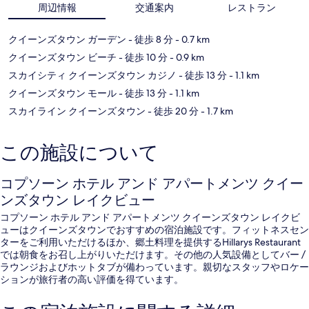
周辺情報
交通案内
レストラン
クイーンズタウン ガーデン
- 徒歩 8 分
- 0.7 km
クイーンズタウン ビーチ
- 徒歩 10 分
- 0.9 km
スカイシティ クイーンズタウン カジノ
- 徒歩 13 分
- 1.1 km
クイーンズタウン モール
- 徒歩 13 分
- 1.1 km
スカイライン クイーンズタウン
- 徒歩 20 分
- 1.7 km
この施設について
コプソーン ホテル アンド アパートメンツ クイー
ンズタウン レイクビュー
コプソーン ホテル アンド アパートメンツ クイーンズタウン レイクビ
ューはクイーンズタウンでおすすめの宿泊施設です。フィットネスセン
ターをご利用いただけるほか、郷土料理を提供するHillarys Restaurant
では朝食をお召し上がりいただけます。その他の人気設備としてバー /
ラウンジおよびホットタブが備わっています。親切なスタッフやロケー
ションが旅行者の高い評価を得ています。