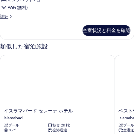
ベ
真
イ
ン
ッ
WiFi (無料)
グ
を
ー
ド
ベ
ロ
詳細
表
ト
ッ
イ
1
示
ド
キ
ヤ
台
空室状況と料金を確認
1
ル
す
ン
台
の
ス
る
グ
の
イ
類似した宿泊施設
す
詳
ー
ベ
べ
細
ト
イスラマバード セレーナ ホテル
ベストウ
ッ
キ
て
ン
ド
の
グ
1
ベ
写
台
ッ
真
ド
の
1
を
す
台
表
の
べ
示
詳
イ
ベ
イスラマバード セレーナ ホテル
ベスト
て
細
す
ス
ス
Islamabad
Islamab
の
ラ
ト
る
プール
朝食 (無料)
プール
マ
ウ
写
スパ
空港送迎
空港送
バ
ェ