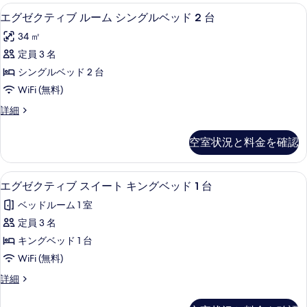
グ
細
ル
て
エグゼクティブ ルーム シングルベッド 2
エ
4
ー
エグゼクティブ ルーム シングルベッド 2 台
ル
の
グ
ム
ベ
34 ㎡
シ
写
ゼ
ン
ッ
定員 3 名
真
ク
グ
ド
シングルベッド 2 台
ル
を
テ
2
ベ
WiFi (無料)
表
ィ
ッ
台
エ
詳細
ド
示
ブ
グ
の
2
す
ル
ゼ
台
す
空室状況と料金を確認
ク
る
の
ー
べ
テ
詳
ム
ィ
細
て
エグゼクティブ スイート キングベッド 1
エ
2
ブ
エグゼクティブ スイート キングベッド 1 台
シ
の
グ
ル
ン
ベッドルーム 1 室
ー
写
ゼ
ム
グ
定員 3 名
真
ク
シ
ル
キングベッド 1 台
ン
を
テ
グ
ベ
WiFi (無料)
表
ィ
ル
ッ
エ
詳細
ベ
示
ブ
グ
ド
ッ
す
ス
ゼ
ド