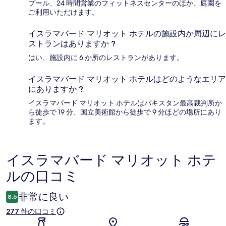
プール、24 時間営業のフィットネスセンターのほか、庭園を
ご利用いただけます。
イスラマバード マリオット ホテルの施設内か周辺にレ
ストランはありますか ?
はい、施設内に 6 か所のレストランがあります。
イスラマバード マリオット ホテルはどのようなエリア
にありますか ?
イスラマバード マリオット ホテルはパキスタン最高裁判所か
ら徒歩で 19 分、国立美術館から徒歩で 9 分ほどの場所にあり
ます。
イスラマバード マリオット ホテ
口
ルの口コミ
コ
ミ
非常に良い
8.6
277 件の口コミ