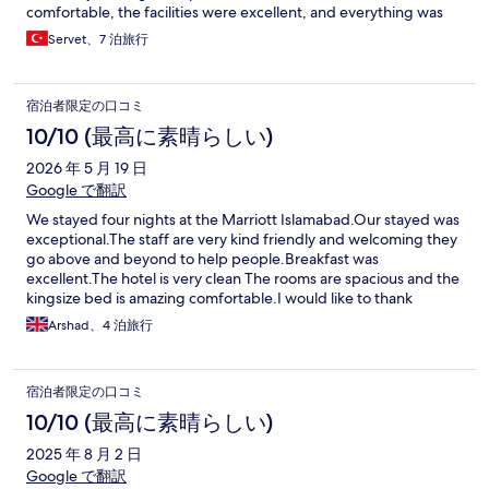
comfortable, the facilities were excellent, and everything was
maintained to a very high standard. The service exceeded my
Servet、7 泊旅行
expectations, and I genuinely felt welcomed throughout my
stay. Thank you to the entire team for making my visit so
memorable. I highly recommend the Islamabad Marriott Hotel
宿泊者限定の口コミ
to anyone visiting Islamabad and I look forward to staying here
again in the future.
10/10 (最高に素晴らしい)
2026 年 5 月 19 日
Google で翻訳
We stayed four nights at the Marriott Islamabad.Our stayed was
exceptional.The staff are very kind friendly and welcoming they
go above and beyond to help people.Breakfast was
excellent.The hotel is very clean The rooms are spacious and the
kingsize bed is amazing comfortable.I would like to thank
Fizarn,Yusra and Abbiad for all there help and support.Amazing
Arshad、4 泊旅行
staff that go above and beyond to help you. Thank you Mr and
Mrs Mahmood
宿泊者限定の口コミ
10/10 (最高に素晴らしい)
2025 年 8 月 2 日
Google で翻訳