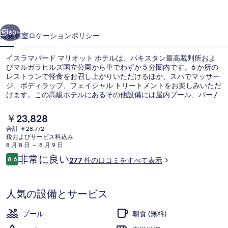
ド
前へ
次へ
マ
80+
概要
客室
ロケーション
ポリシー
リ
イスラマバード マリオット ホテルは、パキスタン最高裁判所およ
オ
びマルガラヒルズ国立公園から車でわずか 5 分圏内です。6 か所の
レストランで軽食をお召し上がりいただけるほか、スパでマッサー
ッ
ジ、ボディラップ、フェイシャル トリートメントをお楽しみいただ
ト
けます。この高級ホテルにあるその他設備には屋内プール、バー /
ラウンジ、および24 時間営業のフィットネスセンターがありま
ホ
す。
現
￥23,828
在
テ
合計 ￥28,772
の
税およびサービス料込み
レストラン
ル
料
8 月 8 日 ～ 8 月 9 日
金
口
非常に良い
の
8.6
277 件の口コミをすべて表示
は
10段階中8.6
コ
￥23,828
写
ミ
で
す
真
人気の設備とサービス
ギ
プール
朝食 (無料)
ャ