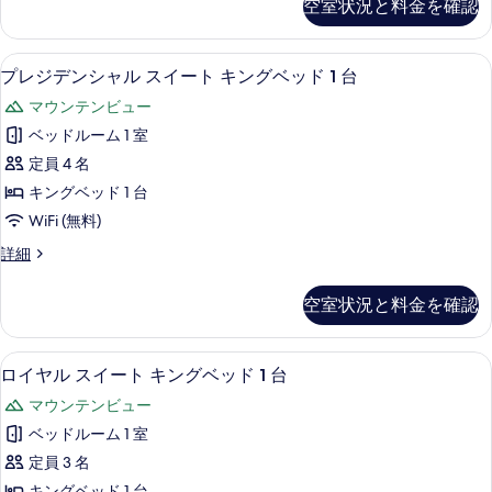
空室状況と料金を確認
2
ク
る
2
イ
台
テ
台
ー
ィ
の
の
プレジデンシャル スイート キングベッド 
プ
6
ブ
プレジデンシャル スイート キングベッド 1 台
ト
詳
す
レ
ス
細
キ
マウンテンビュー
イ
べ
ジ
ー
ン
ベッドルーム 1 室
て
デ
ト
グ
定員 4 名
キ
の
ン
ン
ベ
キングベッド 1 台
写
シ
グ
ッ
WiFi (無料)
ベ
真
ャ
ド
ッ
プ
詳細
を
ル
ド
レ
1
表
1
ス
ジ
台
空室状況と料金を確認
台
デ
示
イ
の
の
ン
す
ー
詳
シ
す
ロイヤル スイート キングベッド 1 台 |
ロ
細
3
ャ
ロイヤル スイート キングベッド 1 台
る
ト
べ
イ
ル
キ
マウンテンビュー
ス
て
ヤ
イ
ン
ベッドルーム 1 室
の
ル
ー
グ
定員 3 名
ト
写
ス
キ
キングベッド 1 台