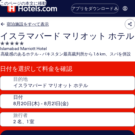
このページの本文に移動
アプリをダウンロード
宿泊施設をすべて表示
イスラマバード マリオット ホテル
5.0
Islamabad Marriott Hotel
つ
高級感のあるホテル - パキスタン最高裁判所から 1.6 km、スパを併設
星
宿
日付を選択して料金を確認
泊
施
目的地
設
日付
旅行者