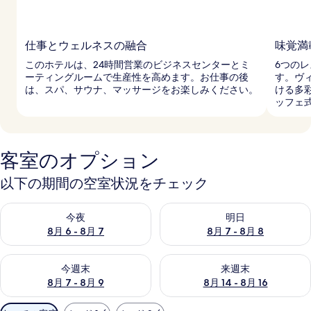
仕事とウェルネスの融合
味覚満
このホテルは、24時間営業のビジネスセンターとミ
6つの
ーティングルームで生産性を高めます。お仕事の後
す。ヴ
は、スパ、サウナ、マッサージをお楽しみください。
ける多
ッフェ
客室のオプション
以下の期間の空室状況をチェック
今夜 8月 6 - 8月 7 の空室状況をチェック
明日 8月 7 - 8月 8 の空室
今夜
明日
8月 6 - 8月 7
8月 7 - 8月 8
今週末 8月 7 - 8月 9 の空室状況をチェック
来週末 8月 14 - 8月 16 の
今週末
来週末
8月 7 - 8月 9
8月 14 - 8月 16
利