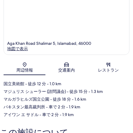
Aga Khan Road Shalimar 5, Islamabad, 46000
地図で表示
地図
周辺情報
交通案内
レストラン
国立美術館
- 徒歩 12 分
- 1.0 km
マジュリス シューラー (諮問議会)
- 徒歩 15 分
- 1.3 km
マルガラヒルズ国立公園
- 徒歩 18 分
- 1.6 km
パキスタン最高裁判所
- 車で 2 分
- 1.9 km
アイワン エ サドル
- 車で 2 分
- 1.9 km
この施設について