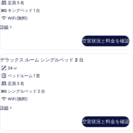
台
定員 3 名
ベ
テ
の
ッ
キングベッド 1 台
ィ
ド
す
WiFi (無料)
1
ブ
べ
台
エ
詳細
ル
の
グ
て
詳
ー
ゼ
の
空室状況と料金を確認
細
ク
ム
写
テ
キ
ィ
真
デラックス ルーム シングルベッド 2 台 
デ
4
ブ
デラックス ルーム シングルベッド 2 台
ン
を
ラ
ル
グ
34 ㎡
ー
表
ッ
ム
ベ
ベッドルーム 1 室
示
ク
キ
ッ
定員 3 名
ン
す
ス
グ
ド
シングルベッド 2 台
る
ル
ベ
1
WiFi (無料)
ッ
ー
台
ド
デ
詳細
ム
1
ラ
の
台
シ
ッ
す
空室状況と料金を確認
の
ク
ン
詳
べ
ス