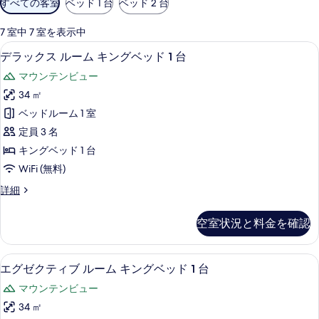
すべての客室
ベッド 1 台
ベッド 2 台
用
可
7 室中 7 室を表示中
能
デラックス ルーム キングベッド 1 台 |
デ
5
デラックス ルーム キングベッド 1 台
な
ラ
客
マウンテンビュー
ッ
室
34 ㎡
ク
の
ベッドルーム 1 室
ス
絞
定員 3 名
り
ル
キングベッド 1 台
込
ー
WiFi (無料)
み
ム
条
デ
詳細
キ
件
ラ
ン
ッ
空室状況と料金を確認
ク
グ
ス
ベ
ル
エグゼクティブ ルーム キングベッド 1 台
エ
3
ー
エグゼクティブ ルーム キングベッド 1 台
ッ
グ
ム
ド
マウンテンビュー
キ
ゼ
ン
1
34 ㎡
ク
グ