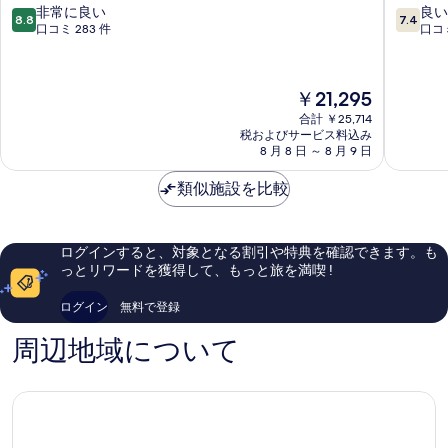
真
ー
ス
10
10
非常に良い
良い
8.8
7.4
を
ド
タ
段
段
口コミ 283 件
口コミ
セ
ン
階
階
表
レ
プ
中
中
示
ー
レ
8.8、
7.4、
現
￥21,295
ナ
ミ
非
良
す
在
ホ
ア
常
い、
合計 ￥25,714
の
る
テ
税およびサービス料込み
イ
に
口
料
8 月 8 日 ～ 8 月 9 日
ル
ス
良
コ
金
Islamabad
ラ
い、
ミ
は
類似施設を比較
マ
口
85
￥21,295
バ
コ
件
ー
ミ
件
ド
283
の
ログインすると、対象となる割引や特典を確認できます。も
Islamab
件
口
っとリワードを獲得して、もっと旅を満喫 !
件
コ
の
ミ
ログイン
無料で登録
口
コ
周辺地域について
ミ