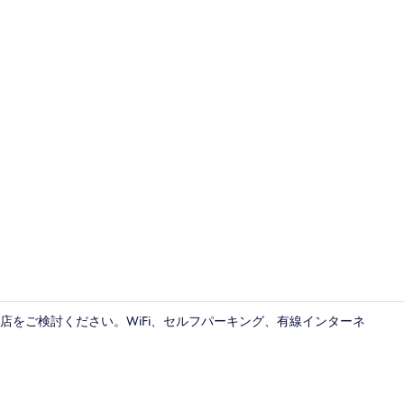
外観
店をご検討ください。WiFi、セルフパーキング、有線インターネ
デスク、WiFi