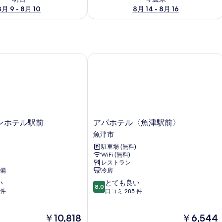
8月 9 - 8月 10
8月 14 - 8月 16
ホテル駅前
アパホテル〈魚津駅前〉
ア
ンホテル駅前
アパホテル〈魚津駅前〉
パ
魚津市
ホ
駐車場 (無料)
テ
WiFi (無料)
ル
レストラン
〈魚
備
冷房
津
10
い
とても良い
駅
8.0
段
 件
口コミ 285 件
前〉
階
魚
中
津
現
現
￥10,818
￥6,544
8.0、
市