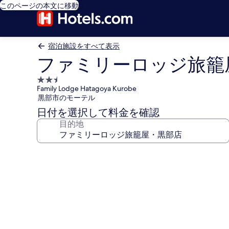
このページの本文に移動
宿泊施設をすべて表示
ファミリーロッジ旅籠
2.5
Family Lodge Hatagoya Kurobe
つ
黒部市のモーテル
星
日付を選択して料金を確認
宿
目的地
泊
施
設
フ
ァ
ミ
リ
ー