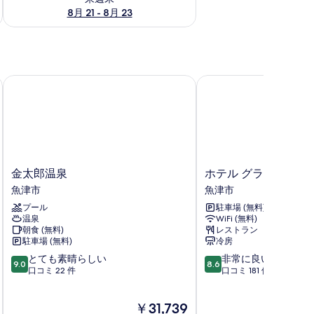
8月 21 - 8月 23
金太郎温泉
ホテル グランミラージ
金
ホ
金太郎温泉
ホテル グランミラー
太
テ
魚津市
魚津市
郎
ル
プール
駐車場 (無料)
温
グ
温泉
WiFi (無料)
泉
ラ
朝食 (無料)
レストラン
魚
ン
駐車場 (無料)
冷房
津
ミ
10
10
とても素晴らしい
非常に良い
市
ラ
9.0
8.6
段
段
口コミ 22 件
口コミ 181 件
ー
階
階
ジ
中
中
ュ
現
￥31,739
9.0、
8.6、
魚