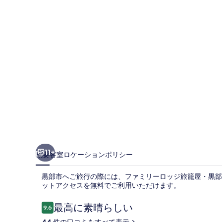
ロ
ッ
ジ
旅
籠
屋・
黒
部
店
の
11+
概要
客室
ロケーション
ポリシー
写
黒部市へご旅行の際には、ファミリーロッジ旅籠屋・黒部
真
ットアクセスを無料でご利用いただけます。
ギ
口
最高に素晴らしい
9.6
ャ
10段階中9.6
コ
44 件の口コミをすべて表示