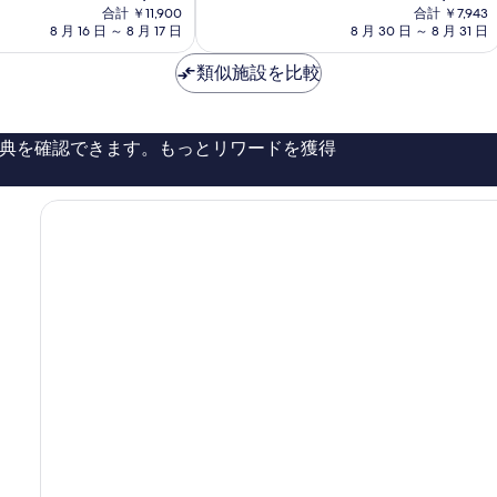
在
在
と
合計 ￥11,900
合計 ￥7,943
の
の
て
8 月 16 日 ～ 8 月 17 日
8 月 30 日 ～ 8 月 31 日
料
料
も
金
金
良
類似施設を比較
は
は
い、
￥10,818
￥6,544
口
コ
典を確認できます。もっとリワードを獲得
ミ
285
件
件
の
口
コ
ミ