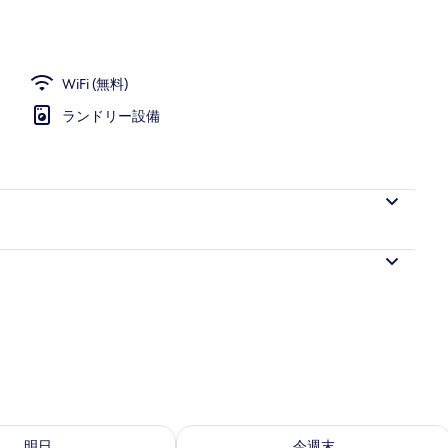
ペース
WiFi (無料)
ランドリー設備
- 8月 10 の空室状況をチェック
今週末 8月 14 - 8月 16 の空室状況を
明日
今週末