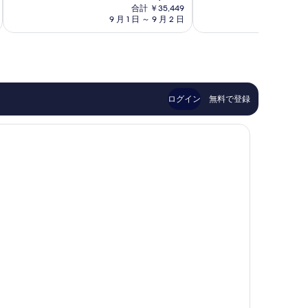
在
と
非
合計 ￥35,449
津
の
て
常
9 月 1 日 ～ 9 月 2 日
8 月
市
料
も
に
金
素
良
は
晴
い、
￥31,739
ら
口
し
コ
い、
ミ
ログイン
無料で登録
口
181
コ
件
ミ
件
22
の
件
口
件
コ
の
ミ
口
コ
ミ