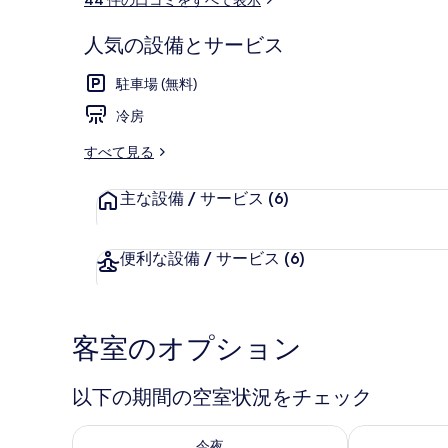
ミ
ラ
リ
人気の設備とサービス
ー
ロビー応接ス
駐車場 (無料)
冷房
すべて見る
主な設備 / サービス
(6)
便利な設備 / サービス
(6)
客室のオプション
以下の期間の空室状況をチェック
今夜 8月 8 - 8月 9 の空室状況をチェック
明日 8月 9 
今夜