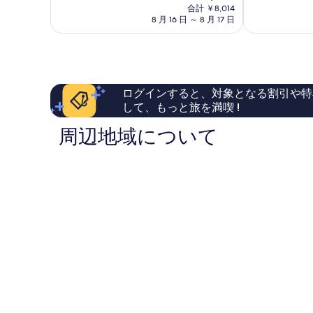
在
と
非
合計 ￥8,014
津
の
て
常
8 月 16 日 ～ 8 月 17 日
市
料
も
に
金
素
良
は
晴
い、
￥7,166
ら
口
し
コ
ログインすると、対象となる割引や特
い、
ミ
して、もっと旅を満喫 !
口
240
コ
件
周辺地域について
ミ
件
44
の
件
口
件
コ
の
ミ
口
コ
ミ