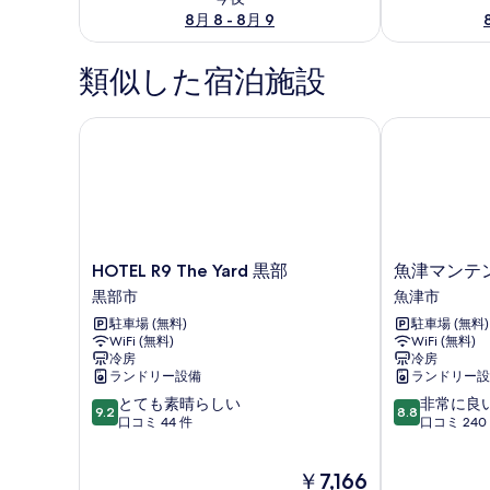
8月 8 - 8月 9
類似した宿泊施設
HOTEL R9 The Yard 黒部
魚津マンテン
HOTEL
魚
HOTEL R9 The Yard 黒部
魚津マンテ
R9
津
黒部市
魚津市
The
マ
駐車場 (無料)
駐車場 (無料)
Yard
ン
WiFi (無料)
WiFi (無料)
黒
テ
冷房
冷房
部
ン
ランドリー設備
ランドリー設
黒
ホ
10
10
とても素晴らしい
非常に良
部
テ
9.2
8.8
段
段
口コミ 44 件
口コミ 240
市
ル
階
階
駅
中
中
前
現
￥7,166
9.2、
8.8、
魚