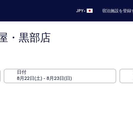
•
JPY
宿泊施設を登録
屋・黒部店
日付