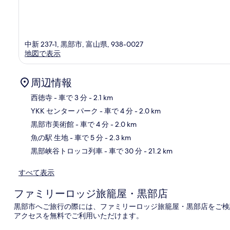
中新 237-1, 黒部市, 富山県, 938-0027
地図で表示
周辺情報
西徳寺
- 車で 3 分
- 2.1 km
YKK センター パーク
- 車で 4 分
- 2.0 km
地
黒部市美術館
- 車で 4 分
- 2.0 km
魚の駅 生地
- 車で 5 分
- 2.3 km
黒部峡谷トロッコ列車
- 車で 30 分
- 21.2 km
すべて表示
ファミリーロッジ旅籠屋・黒部店
黒部市へご旅行の際には、ファミリーロッジ旅籠屋・黒部店をご検討
アクセスを無料でご利用いただけます。