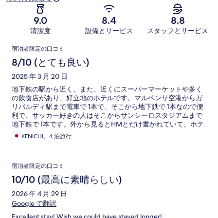
9.0
8.4
8.8
清潔度
設備とサービス
スタッフとサービス
口
宿泊者限定の口コミ
コ
8/10 (とても良い)
ミ
2025 年 3 月 20 日
地下鉄の駅から近く、また、近くにスーパーマーケットや多く
の飲食店があり、好立地のホテルです。マルペンサ空港からガ
リバルディ駅まで電車で 1本で、そこから地下鉄で 1本なので便
利で、サッカー好きの人はそこからサンシーロスタジアムまで
地下鉄で 1本です。外から見るとHMとだけ書かれていて、ホテ
ル名がフルでは書かれていないので、地図アプリ等で確認しな
KENICHI、4 泊旅行
がら行かないと戸惑うかもしれません。
宿泊者限定の口コミ
10/10 (最高に素晴らしい)
2026 年 4 月 29 日
Google で翻訳
Excellent stay! Wish we could have stayed longer!