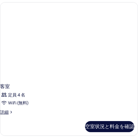
べ
て
の
写
真
を
表
示
す
る
客室
定員 4 名
WiFi (無料)
客
詳細
室
の
空室状況と料金を確認
詳
細