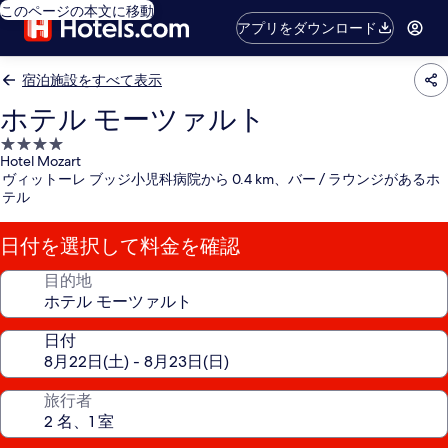
このページの本文に移動
アプリをダウンロード
宿泊施設をすべて表示
ホテル モーツァルト
4.0
Hotel Mozart
つ
ヴィットーレ ブッジ小児科病院から 0.4 km、バー / ラウンジがあるホ
星
テル
宿
泊
日付を選択して料金を確認
施
設
目的地
日付
旅行者