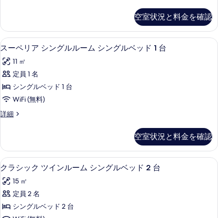
ラ
る
グ
シ
空室状況と料金を確認
ッ
ル
ク
ル
シ
スーペリア シングルルーム シングルベッ
ス
9
ン
スーペリア シングルルーム シングルベッド 1 台
ー
ー
グ
ム
11 ㎡
ル
ペ
ル
シ
定員 1 名
リ
ー
ン
シングルベッド 1 台
ム
ア
シ
グ
WiFi (無料)
シ
ン
ル
ス
詳細
グ
ン
ー
ベ
ル
グ
ペ
ベ
空室状況と料金を確認
ッ
リ
ッ
ル
ア
ド
ド
ル
シ
1
羽毛の掛け布団、ミニバー、セーフティ
ク
1
5
ン
クラシック ツインルーム シングルベッド 2 台
ー
台
台
ラ
グ
の
ム
15 ㎡
ル
の
詳
シ
ル
シ
定員 2 名
細
す
ッ
ー
ン
シングルベッド 2 台
ム
べ
ク