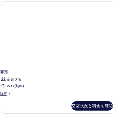
客室
定員 3 名
WiFi (無料)
客
詳細
室
の
空室状況と料金を確認
詳
細