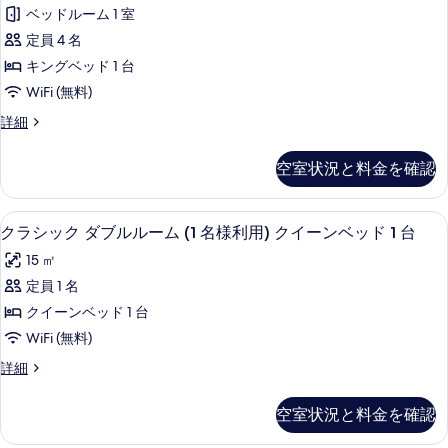
べ
ア
細
ベッドルーム 1 室
る
写
て
ス
定員 4 名
真
の
イ
キングベッド 1 台
を
写
ー
WiFi (無料)
表
真
ト
ジ
詳細
示
を
キ
ュ
す
ニ
表
ン
空室状況と料金を確認
ア
る
示
グ
ス
イ
す
ベ
羽毛の掛け布団、ミニバー、セーフティ
ク
5
ー
クラシック ダブルルーム (1 名様利用) クイーンベッド 1 台
る
ッ
ラ
ト
15 ㎡
キ
ド
シ
ン
定員 1 名
1
ッ
グ
クイーンベッド 1 台
台
ベ
ク
ッ
WiFi (無料)
(Double
ダ
ド
Sofa
ク
詳細
1
ブ
ラ
Bed
台
ル
シ
for
(Double
空室状況と料金を確認
ッ
Sofa
ル
2
ク
Bed