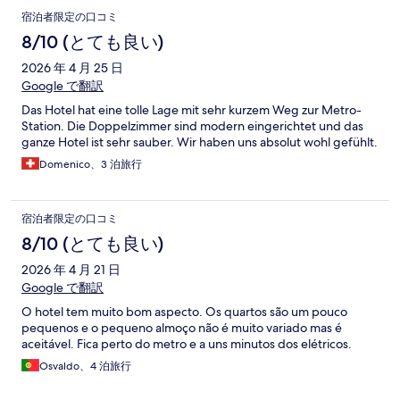
宿泊者限定の口コミ
8/10 (とても良い)
2026 年 4 月 25 日
Google で翻訳
Das Hotel hat eine tolle Lage mit sehr kurzem Weg zur Metro-
Station. Die Doppelzimmer sind modern eingerichtet und das
ganze Hotel ist sehr sauber. Wir haben uns absolut wohl gefühlt.
Domenico、3 泊旅行
宿泊者限定の口コミ
8/10 (とても良い)
2026 年 4 月 21 日
Google で翻訳
O hotel tem muito bom aspecto. Os quartos são um pouco
pequenos e o pequeno almoço não é muito variado mas é
aceitável. Fica perto do metro e a uns minutos dos elétricos.
Osvaldo、4 泊旅行