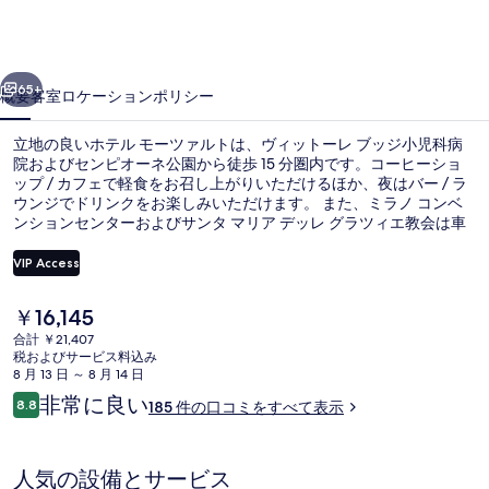
ツ
ァ
前へ
次へ
ル
65+
概要
客室
ロケーション
ポリシー
ト
立地の良いホテル モーツァルトは、ヴィットーレ ブッジ小児科病
の
院およびセンピオーネ公園から徒歩 15 分圏内です。コーヒーショ
ップ / カフェで軽食をお召し上がりいただけるほか、夜はバー / ラ
写
ウンジでドリンクをお楽しみいただけます。 また、ミラノ コンベ
真
ンションセンターおよびサンタ マリア デッレ グラツィエ教会は車
で 5 分の距離にあります。旅行者は周辺の公共交通機関が充実して
ギ
いる点を気に入っています。すぐそばにジェルサレム駅があり、ピ
VIP Access
アッツァ・グラムシ トラム停留所までは 3 分です。
ャ
現
￥16,145
バー (施設内)
ラ
在
合計 ￥21,407
の
税およびサービス料込み
リ
料
8 月 13 日 ～ 8 月 14 日
金
ー
口
非常に良い
8.8
185 件の口コミをすべて表示
は
10段階中8.8
コ
￥16,145
ミ
で
す
人気の設備とサービス