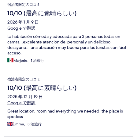
宿泊者限定の口コミ
10/10 (最高に素晴らしい)
2026 年 1 月 9 日
Google で翻訳
La habitación cómoda y adecuada para 3 personas todas en
camas...excelente atención del personal y un delicioso
desayuno... una ubicación muy buena para los turistas con fácil
acceso.
Marjorie、1 泊旅行
宿泊者限定の口コミ
10/10 (最高に素晴らしい)
2025 年 12 月 19 日
Google で翻訳
Great location, room had everything we needed, the place is
spotless
Emma、3 泊旅行