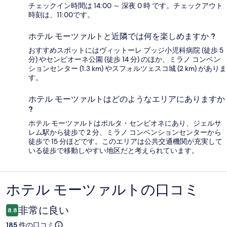
チェックイン時間は 14:00 ～ 深夜 0 時 です。チェックアウト
時刻は、11:00です。
ホテル モーツァルトと近隣では何を楽しめますか ?
おすすめスポットにはヴィットーレ ブッジ小児科病院 (徒歩 5
分) やセンピオーネ公園 (徒歩 14 分) のほか、ミラノ コンベン
ションセンター (1.3 km) やスフォルツェスコ城 (2 km) がありま
す。
ホテル モーツァルトはどのようなエリアにありますか
?
ホテル モーツァルトはポルタ・センピオネにあり、ジェルサ
レム駅から徒歩で 2 分、ミラノ コンベンションセンターから
徒歩で 15 分ほどです。このエリアは公共交通機関が充実して
いる徒歩で移動しやすい地区だと考えられています。
ホテル モーツァルトの口コミ
口
コ
非常に良い
8.8
ミ
185 件の口コミ