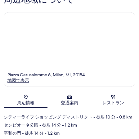
件
口
件
コ
の
ミ
口
コ
ミ
Piazza Gerusalemme 6, Milan, MI, 20154
地図で表示
地図
周辺情報
交通案内
レストラン
シティーライフ ショッピング ディストリクト
- 徒歩 10 分
- 0.8 km
センピオーネ公園
- 徒歩 14 分
- 1.2 km
平和の門
- 徒歩 14 分
- 1.2 km