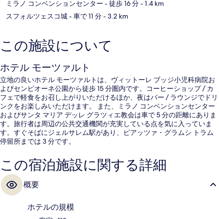
ミラノ コンベンションセンター
- 徒歩 16 分
- 1.4 km
スフォルツェスコ城
- 車で 11 分
- 3.2 km
この施設について
ホテル モーツァルト
立地の良いホテル モーツァルトは、ヴィットーレ ブッジ小児科病院お
よびセンピオーネ公園から徒歩 15 分圏内です。コーヒーショップ / カ
フェで軽食をお召し上がりいただけるほか、夜はバー / ラウンジでドリ
ンクをお楽しみいただけます。 また、ミラノ コンベンションセンター
およびサンタ マリア デッレ グラツィエ教会は車で 5 分の距離にありま
す。旅行者は周辺の公共交通機関が充実している点を気に入っていま
す。すぐそばにジェルサレム駅があり、ピアッツァ・グラムシ トラム
停留所までは 3 分です。
この宿泊施設に関する詳細
概要
ホテルの規模