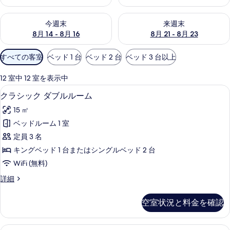
今週末 8月 14 - 8月 16 の空室状況をチェック
来週末 8月 21 - 8月 23 の
今週末
来週末
8月 14 - 8月 16
8月 21 - 8月 23
利
すべての客室
ベッド 1 台
ベッド 2 台
ベッド 3 台以上
用
可
12 室中 12 室を表示中
能
羽毛の掛け布団、ミニバー、セーフティ
ク
5
クラシック ダブルルーム
な
ラ
客
15 ㎡
シ
室
ベッドルーム 1 室
ッ
の
定員 3 名
ク
絞
キングベッド 1 台またはシングルベッド 2 台
り
ダ
WiFi (無料)
込
ブ
み
ク
詳細
ル
ラ
条
ル
シ
件
空室状況と料金を確認
ッ
ー
ク
ム
ダ
トリプルルーム | 羽毛の掛け布団、ミ