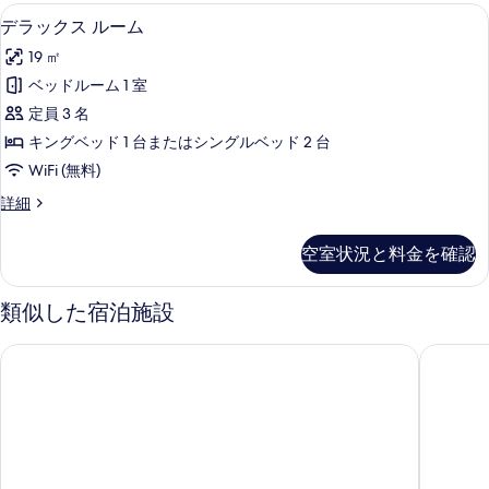
デラックス ルーム | 羽毛の掛け布団
デ
5
デラックス ルーム
ラ
19 ㎡
ッ
ベッドルーム 1 室
ク
定員 3 名
ス
キングベッド 1 台またはシングルベッド 2 台
ル
WiFi (無料)
ー
デ
詳細
ム
ラ
の
ッ
空室状況と料金を確認
ク
す
ス
べ
ル
類似した宿泊施設
ー
て
ム
NH コレクション ミラノ シティ ライフ
ラディソ
の
の
詳
写
細
真
を
表