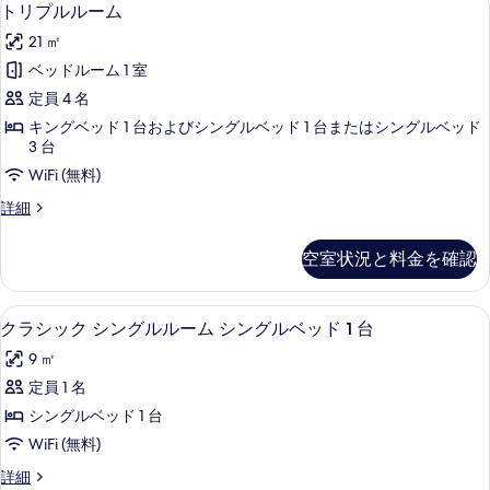
ト
10
ブ
トリプルルーム
の
リ
ル
す
21 ㎡
ル
プ
ー
べ
ベッドルーム 1 室
ル
ム
て
定員 4 名
の
ル
詳
の
キングベッド 1 台およびシングルベッド 1 台またはシングルベッド
ー
細
3 台
写
ム
WiFi (無料)
真
の
ト
詳細
を
す
リ
表
プ
べ
空室状況と料金を確認
ル
示
て
ル
す
ー
の
クラシック シングルルーム シングルベッ
ク
7
ム
る
クラシック シングルルーム シングルベッド 1 台
写
ラ
の
9 ㎡
詳
真
シ
細
定員 1 名
を
ッ
シングルベッド 1 台
表
ク
WiFi (無料)
示
シ
ク
詳細
す
ン