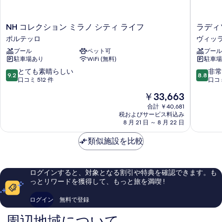
示
す
NH
ラ
NH コレクション ミラノ シティ ライフ
ラディ
る
コ
デ
ポルテッロ
ヴィッ
レ
ィ
プール
ペット可
プール
ク
ソ
駐車場あり
WiFi (無料)
駐車場
シ
ン
ョ
ブ
10
10
とても素晴らしい
非常
9.2
8.8
ン
ル
段
段
口コミ 512 件
口コミ
ミ
ホ
階
階
現
￥33,663
ラ
テ
中
中
在
ノ
ル、
9.2、
8.8、
合計 ￥40,681
の
シ
税およびサービス料込み
ミ
と
非
料
8 月 21 日 ～ 8 月 22 日
テ
ラ
て
常
金
ィ
ノ
も
に
は
類似施設を比較
ラ
ヴ
素
良
￥33,663
イ
ィ
晴
い、
フ
ッ
ら
口
ポ
ラ
し
コ
ログインすると、対象となる割引や特典を確認できます。も
ル
ピ
い、
ミ
っとリワードを獲得して、もっと旅を満喫 !
テ
ッ
口
1,003
ッ
ツ
コ
件
ログイン
無料で登録
ロ
ォ
ミ
件
ネ
512
の
周辺地域について