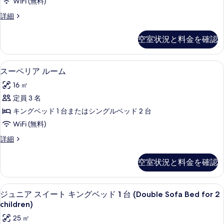
シ
グ
WiFi (無料)
て
ツ
ン
ル
ク
詳細
グ
の
イ
ラ
ベ
ル
写
ン
シ
ベ
空室状況と料金を確認
ッ
ッ
真
ッ
ル
ク
ド
ド
を
ー
ツ
1
羽毛の掛け布団、ミニバー、セーフティ
ス
1
7
イ
スーペリア ルーム
表
ム
台
台
ー
ン
の
示
シ
16 ㎡
ル
の
詳
ペ
ー
す
ン
定員 3 名
細
す
リ
ム
る
グ
キングベッド 1 台またはシングルベッド 2 台
シ
べ
ア
ン
ル
WiFi (無料)
て
ル
グ
ベ
ス
詳細
ル
の
ー
ー
ッ
ベ
写
ム
ペ
ッ
空室状況と料金を確認
ド
リ
真
ド
の
ア
2
2
を
す
ル
台
台
ジュニア スイート キングベッド 1 台 (Do
ジ
6
ー
ジュニア スイート キングベッド 1 台 (Double Sofa Bed for 2
表
べ
の
の
ュ
ム
children)
詳
示
て
の
す
細
ニ
25 ㎡
詳
す
の