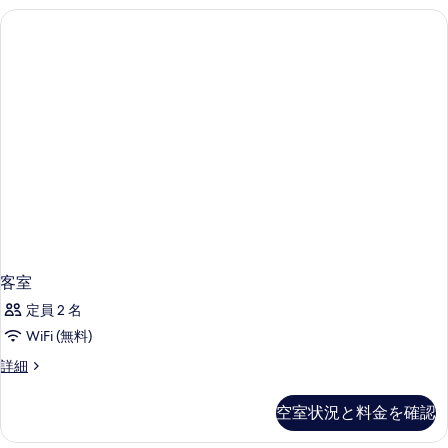
ー
children)
ダ
for
ブ
の
ム
2
ル
children)
す
(1
ル
の
名
ー
べ
詳
ム
細
様
て
(1
利
の
名
様
用)
写
利
ク
真
用)
ク
イ
を
イ
ー
表
ー
ン
ン
示
ベ
客室
ベ
す
ッ
定員 2 名
ッ
ド
る
1
WiFi (無料)
ド
台
客
1
詳細
の
室
詳
台
の
細
空室状況と料金を確認
の
詳
細
す