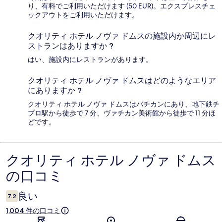
り、有料でご利用いただけます (50 EUR)。エクスプレスチェ
ックアウトをご利用いただけます。
クオリティ ホテル ノヴァ ドムスの施設内か周辺にレ
ストランはありますか ?
はい、施設内にレストランがあります。
クオリティ ホテル ノヴァ ドムスはどのようなエリア
にありますか ?
クオリティ ホテル ノヴァ ドムスはバチカンにあり、地下鉄チ
プロ駅から徒歩で 7 分、ヴァチカン美術館から徒歩で 11 分ほ
どです。
クオリティ ホテル ノヴァ ドムス
口
の口コミ
コ
ミ
良い
7.2
1,004 件の口コミ