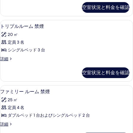
煙
煙
ル
ン
示
空室状況と料金を確認
の
の
ダ
ー
す
詳
ー
す
細
ム
る
ド
セーフティボックス (室内)、デスク、ア
ト
べ
8
ル
トリプルルーム 禁煙
シ
リ
ー
て
ン
20 ㎡
ム
プ
の
シ
グ
定員 3 名
ル
写
ン
ル
シングルベッド 3 台
グ
ル
真
ル
ベ
ト
詳細
ー
を
ベ
リ
ッ
ッ
ム
プ
表
空室状況と料金を確認
ド
ド
ル
禁
示
2
ル
2
台
煙
す
ー
台
ファミリー ルーム 禁煙 | セーフティ
フ
禁
12
ム
ファミリー ルーム 禁煙
の
る
煙
禁
ァ
禁
す
25 ㎡
の
煙
煙
ミ
詳
の
べ
定員 4 名
の
細
リ
詳
て
ダブルベッド 1 台およびシングルベッド 2 台
細
す
ー
の
フ
詳細
べ
ル
ァ
写