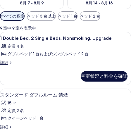
8月 7 - 8月 9
8月 14 - 8月 16
利
すべての客室
ベッド 3 台以上
ベッド 1 台
ベッド 2 台
用
可
9 室中 9 室を表示中
能
1
セーフティボックス (室内)、デスク、ア
8
1 Double Bed, 2 Single Beds, Nonsmoking, Upgrade
な
Double
客
定員 4 名
Bed,
室
ダブルベッド 1 台およびシングルベッド 2 台
2
の
Single
1
詳細
絞
Double
Beds,
り
Bed,
Nonsmoking,
空室状況と料金を確認
込
2
Upgrade
Single
み
の
Beds,
条
セーフティボックス (室内)、デスク、ア
ス
7
Nonsmoking,
スタンダード ダブルルーム 禁煙
す
件
タ
Upgrade
15 ㎡
べ
の
ン
詳
定員 2 名
て
ダ
細
クイーンベッド 1 台
の
ー
写
ス
詳細
ド