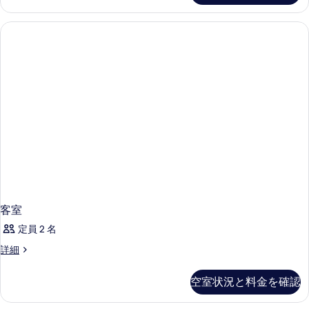
細
客室
定員 2 名
客
詳細
室
の
空室状況と料金を確認
詳
細