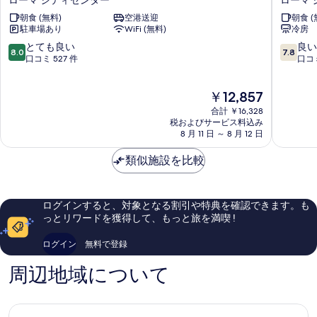
写
ル
ン
朝食 (無料)
空港送迎
朝食 (
エ
ド
真
駐車場あり
WiFi (無料)
冷房
マ
ホ
を
ウ
テ
10
10
とても良い
良い
8.0
7.8
ス
ル
段
段
口コミ 527 件
口コミ 
表
ロ
オ
階
階
示
ー
リ
中
中
現
￥12,857
マ
ン
す
8.0、
7.8、
在
シ
ピ
と
良
合計 ￥16,328
る
の
テ
ッ
て
い、
税およびサービス料込み
料
ィ
8 月 11 日 ～ 8 月 12 日
ク
も
口
金
セ
ロ
良
コ
は
ン
類似施設を比較
ー
い、
ミ
￥12,857
タ
マ
口
1,121
ー
シ
コ
件
テ
ミ
件
ログインすると、対象となる割引や特典を確認できます。も
ィ
527
の
っとリワードを獲得して、もっと旅を満喫 !
セ
件
口
ン
件
コ
ログイン
無料で登録
タ
の
ミ
ー
口
周辺地域について
コ
ミ