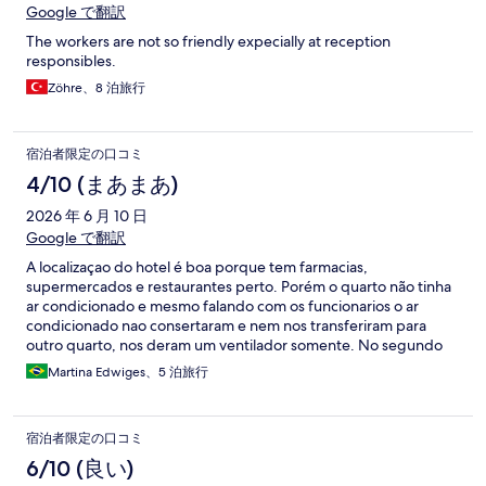
Google で翻訳
The workers are not so friendly expecially at reception
responsibles.
Zöhre、8 泊旅行
宿泊者限定の口コミ
4/10 (まあまあ)
2026 年 6 月 10 日
Google で翻訳
A localizaçao do hotel é boa porque tem farmacias,
supermercados e restaurantes perto. Porém o quarto não tinha
ar condicionado e mesmo falando com os funcionarios o ar
condicionado nao consertaram e nem nos transferiram para
outro quarto, nos deram um ventilador somente. No segundo
dia de estadia houve algum problema com o fornecimento de
Martina Edwiges、5 泊旅行
café da manhã e nos mandaram um kit de lanche no quarto. No
ultimo dia fizeram um convenio com uma gelateria, porem nao
gostei das opçoes para o café.
宿泊者限定の口コミ
6/10 (良い)