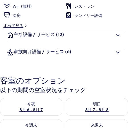
ラ
WiFi (無料)
レストラン
リ
冷房
ランドリー設備
ー
すべて見る
主な設備 / サービス
(12)
家族向け設備 / サービス
(6)
客室のオプション
以下の期間の空室状況をチェック
今夜 8月 6 - 8月 7 の空室状況をチェック
明日 8月 7 - 8月 8 の空室
今夜
明日
8月 6 - 8月 7
8月 7 - 8月 8
今週末 8月 7 - 8月 9 の空室状況をチェック
来週末 8月 14 - 8月 16 の
今週末
来週末