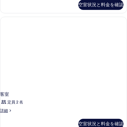
て
ー
ミ
空室状況と料金を確認
真
リ
の
ム
ー
を
写
禁
ル
表
ー
真
煙
ム
示
を
の
禁
す
煙
表
す
る
の
示
べ
詳
す
細
て
る
の
写
真
を
表
客室
示
定員 2 名
す
客
詳細
る
室
の
空室状況と料金を確認
詳