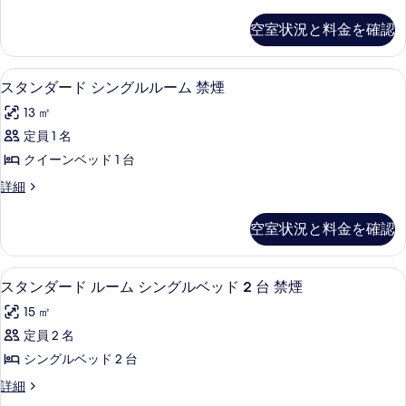
タ
真
ダ
ン
空室状況と料金を確認
を
ダ
ブ
ー
表
ル
ド
セーフティボックス (室内)、デスク、ア
ス
示
5
ダ
スタンダード シングルルーム 禁煙
ル
タ
ブ
す
ー
13 ㎡
ル
ン
る
ル
ム
定員 1 名
ダ
ー
禁
クイーンベッド 1 台
ム
ー
禁
煙
ス
詳細
ド
煙
タ
の
の
シ
ン
空室状況と料金を確認
す
詳
ダ
ン
細
ー
べ
グ
ド
スタンダード ルーム シングルベッド 2 
ス
て
7
シ
スタンダード ルーム シングルベッド 2 台 禁煙
ル
タ
ン
の
ル
15 ㎡
グ
ン
写
ル
ー
定員 2 名
ダ
真
ル
ム
シングルベッド 2 台
ー
ー
を
ム
禁
ス
詳細
ド
表
禁
タ