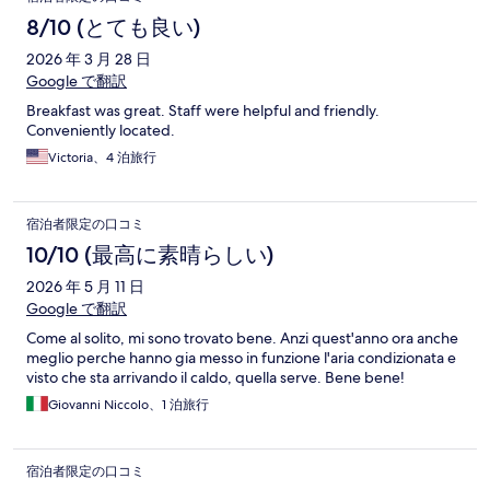
8/10 (とても良い)
2026 年 3 月 28 日
Google で翻訳
Breakfast was great. Staff were helpful and friendly.
Conveniently located.
Victoria、4 泊旅行
宿泊者限定の口コミ
10/10 (最高に素晴らしい)
2026 年 5 月 11 日
Google で翻訳
Come al solito, mi sono trovato bene. Anzi quest'anno ora anche
meglio perche hanno gia messo in funzione l'aria condizionata e
visto che sta arrivando il caldo, quella serve. Bene bene!
Giovanni Niccolo、1 泊旅行
宿泊者限定の口コミ