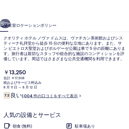
ホ
テ
前へ
次へ
ル
71+
概要
客室
ロケーション
ポリシー
ノ
クオリティ ホテル ノヴァ ドムスは、ヴァチカン美術館およびシス
ヴ
ティーナ礼拝堂から徒歩 15 分の便利な立地にあります。また、サ
ン ピエトロ大聖堂およびボルゲーゼ公園は車で 5 分の距離にありま
ァ
す。旅行者は親切なスタッフや総合的な施設のコンディションを評
ド
価しています。周辺ではさまざまな公共交通機関を利用できます。
地下鉄チプロ駅までは 7 分、ミリツィエ-アンジェリコ トラム停留
ム
所までは 10 分です。
現
￥13,250
在
ス
合計 ￥17,308
の
税およびサービス料込み
朝食 (ビュッフェ)、毎日提供 (無料)
の
料
8 月 11 日 ～ 8 月 12 日
金
口
良い
写
7.2
1,004 件の口コミをすべて表示
は
10段階中7.2
コ
￥13,250
真
ミ
で
す
ギ
人気の設備とサービス
ャ
朝食 (無料)
駐車場あり