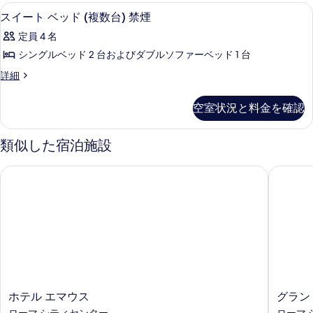
セーフティボックス (室内)、デスク、ア
ス
14
スイート ベッド (複数台) 禁煙
イ
定員 4 名
ー
シングルベッド 2 台およびダブルソファーベッド 1 台
ト
ス
詳細
ベ
イ
ッ
ー
空室状況と料金を確認
ト
ド
ベ
(複
ッ
類似した宿泊施設
ド
数
(複
ホテル エマウス
グランド
台)
数
台)
禁
禁
煙
煙
の
の
詳
す
細
べ
て
ホ
グ
ホテル エマウス
グラン
の
テ
ラ
ローマ シティセンター
ローマ 