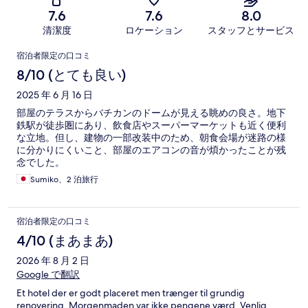
7.6
7.6
8.0
清潔度
ロケーション
スタッフとサービス
口
宿泊者限定の口コミ
コ
8/10 (とても良い)
ミ
2025 年 6 月 16 日
部屋のテラスからバチカンのドームが見える眺めの良さ。地下
鉄駅が徒歩圏にあり、飲食店やスーパーマーケットも近く便利
な立地。但し、建物の一部改装中のため、朝食会場が迷路の様
に分かりにくいこと、部屋のエアコンの音が煩かったことが残
念でした。
Sumiko、2 泊旅行
宿泊者限定の口コミ
4/10 (まあまあ)
2026 年 8 月 2 日
Google で翻訳
Et hotel der er godt placeret men trænger til grundig
renovering. Morgenmaden var ikke pengene værd. Venlig