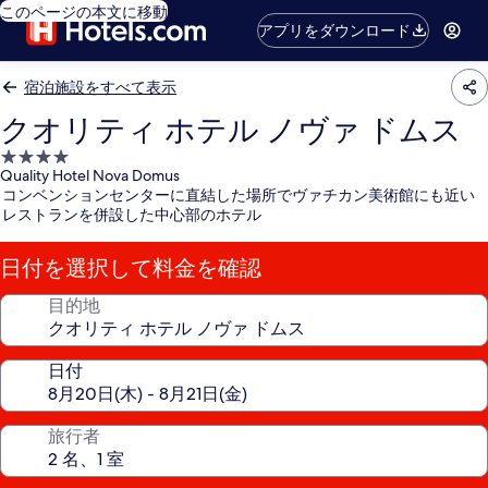
このページの本文に移動
アプリをダウンロード
宿泊施設をすべて表示
クオリティ ホテル ノヴァ ドムス
4.0
Quality Hotel Nova Domus
つ
コンベンションセンターに直結した場所でヴァチカン美術館にも近い
星
レストランを併設した中心部のホテル
宿
泊
日付を選択して料金を確認
施
設
目的地
日付
旅行者