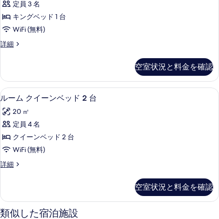
す
1
定員 3 名
キ
台
べ
キングベッド 1 台
の
ン
て
詳
WiFi (無料)
グ
細
の
ル
詳細
ベ
ー
写
ッ
ム
真
空室状況と料金を確認
キ
ド
を
ン
1
グ
表
アイロン / アイロン台、WiFi (無
ル
4
ベ
台
ルーム クイーンベッド 2 台
示
ー
ッ
の
20 ㎡
ド
す
ム
す
1
定員 4 名
る
ク
台
べ
クイーンベッド 2 台
の
イ
て
詳
WiFi (無料)
ー
細
の
ル
詳細
ン
ー
写
ベ
ム
真
空室状況と料金を確認
ク
ッ
を
イ
ド
ー
類似した宿泊施設
表
ン