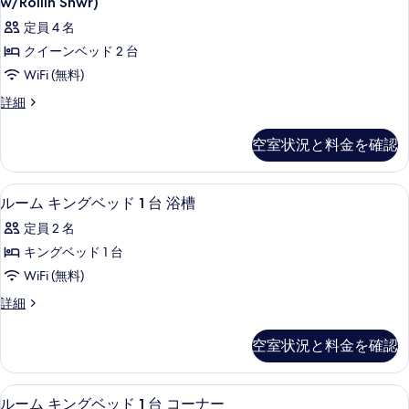
を
w/Rollin Shwr)
バ
表
ド
ム
表
定員 4 名
1
リ
示
ク
示
台
クイーンベッド 2 台
ア
す
バ
イ
す
WiFi (無料)
リ
フ
る
ー
る
ア
ル
詳細
リ
フ
ン
ー
リ
ー
ム
ベ
空室状況と料金を確認
ー
ク
浴
浴
ッ
イ
槽
槽
ー
ド
アイロン / アイロン台、WiFi (無
ル
(Oversized
2
ン
(Oversized
ルーム キングベッド 1 台 浴槽
2
w/Access
ー
ベ
w/Access
Tub)
定員 2 名
台
ッ
ム
Tub)
の
ド
キングベッド 1 台
バ
詳
キ
の
2
WiFi (無料)
細
リ
台
ン
す
バ
ア
ル
詳細
グ
べ
リ
ー
フ
ア
ベ
ム
て
空室状況と料金を確認
フ
リ
キ
ッ
の
リ
ン
ー
ー
ド
写
グ
アイロン / アイロン台、WiFi (無
ル
禁
禁
2
ベ
ルーム キングベッド 1 台 コーナー
1