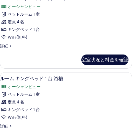
真
煙
ー
ッ
煙
台
オーシャンビュー
(Oversized
を
ド
ム
(Oversized
w/Rollin
浴
1
ベッドルーム 1 室
表
Shwr)
キ
w/Rollin
台
槽
定員 4 名
示
の
浴
Shwr)
ン
詳
の
槽
キングベッド 1 台
す
の
グ
細
の
す
WiFi (無料)
る
す
詳
ベ
べ
細
ル
詳細
べ
ッ
ー
て
て
ド
ム
の
空室状況と料金を確認
キ
の
1
写
ン
写
台
グ
真
アイロン / アイロン台、WiFi (無
ル
2
ベ
真
コ
ルーム キングベッド 1 台 浴槽
を
ー
ッ
を
ー
オーシャンビュー
ド
表
ム
表
ナ
1
ベッドルーム 1 室
示
キ
台
示
ー
定員 4 名
コ
す
ン
す
の
ー
キングベッド 1 台
る
グ
ナ
る
す
WiFi (無料)
ー
ベ
べ
の
ル
詳細
ッ
詳
ー