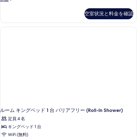
の
ン
ー
す
詳
ベ
ム
細
べ
空室状況と料金を確認
ク
ッ
て
イ
ド
ー
の
ン
2
写
ベ
台
ッ
真
浴
ド
を
2
槽
台
表
の
浴
示
槽
す
の
す
べ
詳
る
細
て
の
写
ルーム キングベッド 1 台 バリアフリー (Roll-In Shower)
真
定員 4 名
を
キングベッド 1 台
表
WiFi (無料)
示