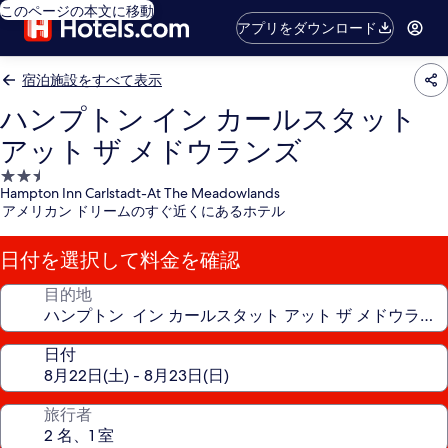
このページの本文に移動
アプリをダウンロード
宿泊施設をすべて表示
ハンプトン イン カールスタット
アット ザ メドウランズ
2.5
Hampton Inn Carlstadt-At The Meadowlands
つ
アメリカン ドリームのすぐ近くにあるホテル
星
宿
日付を選択して料金を確認
泊
施
目的地
設
日付
旅行者