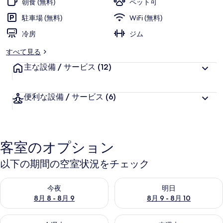
朝食 (無料)
ペット可
ド
駐車場 (無料)
WiFi (無料)
ウ
冷房
ジム
ラ
すべて見る
ン
主な設備 / サービス
(12)
ズ
の
便利な設備 / サービス
(6)
写
真
ギ
客室のオプション
ャ
以下の期間の空室状況をチェック
ラ
今夜 8月 8 - 8月 9 の空室状況をチェック
明日 8月 9 - 8月 10 の空室
リ
今夜
明日
8月 8 - 8月 9
8月 9 - 8月 10
ー
今週末 8月 14 - 8月 16 の空室状況をチェック
来週末 8月 21 - 8月 23 の