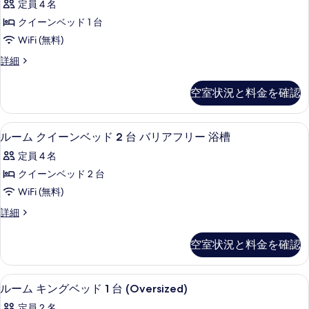
禁
ド
定員 4 名
細
す
バ
1
煙
クイーンベッド 1 台
台
べ
リ
車
禁
WiFi (無料)
て
ア
煙
椅
ル
詳細
車
の
フ
ー
子
椅
写
リ
ム
子
可
空室状況と料金を確認
バ
真
可
ー
の
リ
の
を
の
ア
詳
す
アイロン / アイロン台、WiFi (無
ル
3
フ
ルーム クイーンベッド 2 台 バリアフリー 浴槽
表
す
細
べ
ー
リ
示
べ
定員 4 名
ー
て
ム
の
す
て
クイーンベッド 2 台
の
ク
詳
る
の
WiFi (無料)
細
写
イ
写
ル
詳細
真
ー
ー
真
を
ン
ム
空室状況と料金を確認
を
ク
表
ベ
イ
表
示
ッ
ー
アイロン / アイロン台、WiFi (無
ル
示
2
ン
ルーム キングベッド 1 台 (Oversized)
す
ド
ー
ベ
す
る
2
定員 2 名