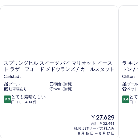
2
示
ベ
台
スプリングヒル スイーツ バイ マリオット イースト ラザーフォ
ラ キンタ
ッ
す
の
ド
る
2
す
台
べ
の
詳
て
細
の
写
ス
ラ
スプリングヒル スイーツ バイ マリオット イース
ラ キン
真
プ
キ
ト ラザーフォード メドウランズ / カールスタット
トン 
を
リ
ン
Carlstadt
Clifton
ン
タ
表
グ
プール
朝食 (無料)
イ
プール
示
駐車場あり
WiFi (無料)
ペット
ヒ
ン
す
ル
&
10
10
とても素晴らしい
とて
9.0
8.4
ス
ス
段
段
口コミ 1,403 件
口コミ
る
イ
イ
階
階
ー
ー
中
中
現
￥27,629
ツ
ツ
9.0、
8.4、
在
バ
バ
合計 ￥32,498
と
と
の
イ
税およびサービス料込み
イ
て
て
料
8 月 16 日 ～ 8 月 17 日
マ
ウ
も
も