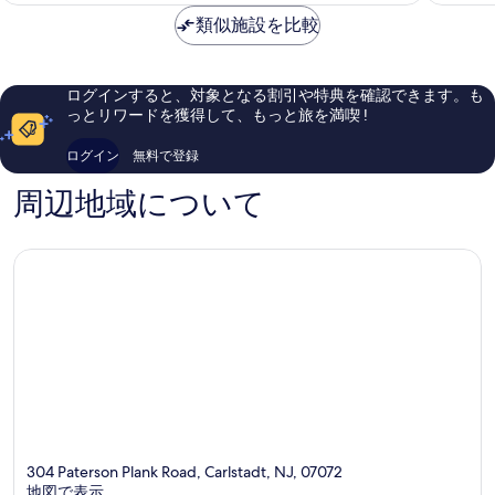
金
リ
ィ
素
良
は
類似施設を比較
オ
ン
晴
い、
￥27,629
ッ
ダ
ら
口
ト
ム
し
コ
イ
ク
い、
ミ
ログインすると、対象となる割引や特典を確認できます。も
ー
リ
口
3,548
っとリワードを獲得して、もっと旅を満喫 !
ス
フ
コ
件
ト
ト
ミ
件
ログイン
無料で登録
ラ
ン
1,403
の
ザ
/
件
口
周辺地域について
ー
ラ
件
コ
フ
ザ
の
ミ
ォ
フ
口
ー
ォ
コ
ド
ー
ミ
メ
ド
ド
Clifton
ウ
ラ
ン
ズ
/
カ
ー
304 Paterson Plank Road, Carlstadt, NJ, 07072
ル
地図で表示