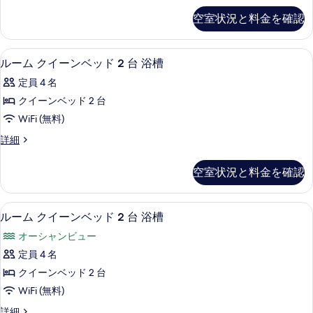
て
細
ド
ム
の
空室状況と料金を確認
キ
1
写
ン
台
グ
真
アイロン / アイロン台、WiFi (無
ル
3
ベ
浴
ルーム クイーンベッド 2 台 浴槽
を
ー
ッ
槽
定員 4 名
ド
表
ム
の
1
クイーンベッド 2 台
示
ク
台
す
WiFi (無料)
浴
す
イ
べ
槽
ル
詳細
る
ー
の
ー
て
詳
ン
ム
の
空室状況と料金を確認
細
ク
ベ
写
イ
ッ
ー
真
アイロン / アイロン台、WiFi (無
ル
3
ン
ルーム クイーンベッド 2 台 浴槽
ド
を
ー
ベ
2
オーシャンビュー
ッ
表
ム
台
ド
定員 4 名
示
ク
2
浴
クイーンベッド 2 台
台
す
イ
槽
浴
WiFi (無料)
る
ー
槽
の
ル
詳細