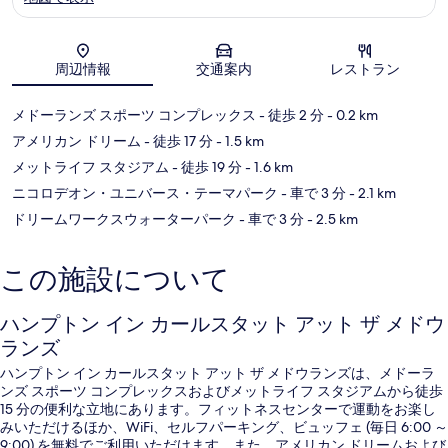
ス
タ
ッ
地図
ト
周辺情報
交通案内
レストラン
Carlstadt
メドーランズ スポーツ コンプレックス
- 徒歩 2 分
- 0.2 km
アメリカン ドリーム
- 徒歩 17 分
- 1.5 km
メットライフ スタジアム
- 徒歩 19 分
- 1.6 km
ニコロデオン・ユニバース・テーマパーク
- 車で 3 分
- 2.1 km
ドリームワークスウォーターパーク
- 車で 3 分
- 2.5 km
この施設について
ハンプトン イン カールスタット アット ザ メドウ
ランズ
ハンプトン イン カールスタット アット ザ メドウランズは、メドーラ
ンズ スポーツ コンプレックスおよびメットライフ スタジアムから徒歩
15 分の便利な立地にあります。フィットネスセンターで運動をお楽し
みいただけるほか、WiFi、セルフパーキング、ビュッフェ (毎日 6:00 ～
9:00) を無料でご利用いただけます。また、アメリカン ドリームおよび