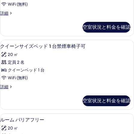
キ
示
WiFi (無料)
ン
す
ス
詳細
グ
る
イ
ベ
ー
空室状況と料金を確認
ト
ッ
キ
ド
ン
アイロン / アイロン台、WiFi (無
ク
2
グ
クイーンサイズベッド 1 台禁煙車椅子可
1
イ
ベ
台
20 ㎡
ッ
ー
ソ
ド
定員 2 名
ン
1
フ
クイーンベッド 1 台
台
サ
ァ
ソ
WiFi (無料)
イ
フ
ー
ク
詳細
ァ
ズ
イ
ベ
ー
ベ
ー
ベ
ッ
空室状況と料金を確認
ン
ッ
ッ
ド
サ
ド
ド
イ
付
付
アイロン / アイロン台、WiFi (無
ル
1
ズ
ルーム バリアフリー
1
き
き
ー
ベ
の
台
20 ㎡
ッ
の
詳
ム