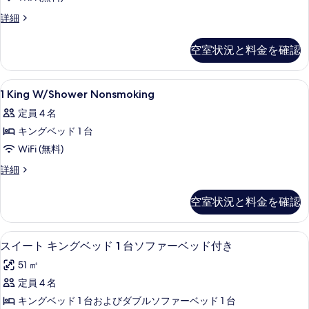
真
WITH
2
詳細
を
TUB
QUEEN
表
BEDS
NONSMOKING
空室状況と料金を確認
示
CORNER
の
ROOM
す
す
WITH
1
外観
る
1
TUB
1 King W/Shower Nonsmoking
べ
King
NONSMOKING
定員 4 名
て
の
W/Shower
詳
キングベッド 1 台
の
Nonsmoking
細
の
WiFi (無料)
写
す
真
1
詳細
King
べ
を
W/Shower
空室状況と料金を確認
て
表
Nonsmoking
の
の
示
詳
スイート キングベッド 1 台ソファーベッ
ス
写
す
8
細
スイート キングベッド 1 台ソファーベッド付き
イ
真
る
51 ㎡
ー
を
定員 4 名
ト
表
キングベッド 1 台およびダブルソファーベッド 1 台