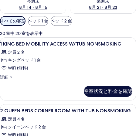
今週末
来週末
8月 14 - 8月 16
8月 21 - 8月 23
利
すべての客室
ベッド 1 台
ベッド 2 台
用
可
20 室中 20 室を表示中
能
1
アイロン / アイロン台、WiFi (無
4
1 KING BED MOBILITY ACCESS W/TUB NONSMOKING
な
KING
客
定員 2 名
BED
室
キングベッド 1 台
MOBILITY
の
ACCESS
WiFi (無料)
絞
W/TUB
1
詳細
り
NONSMOKING
KING
込
BED
の
空室状況と料金を確認
み
MOBILITY
す
条
ACCESS
W/TUB
べ
件
2
アイロン / アイロン台、WiFi (無
4
NONSMOKING
2 QUEEN BEDS CORNER ROOM WITH TUB NONSMOKING
て
QUEEN
の
定員 4 名
の
詳
BEDS
細
クイーンベッド 2 台
CORNER
写
ROOM
WiFi (無料)