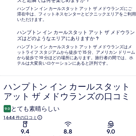
ズと近隣では何を楽しめますか ?
ハンプトン イン カールスタット アット ザ メドウランズにご
滞在中は、フィットネスセンターとピクニックエリアをご利用
いただけます。
ハンプトン イン カールスタット アット ザ メドウラン
ズはどのようなエリアにありますか ?
ハンプトン イン カールスタット アット ザ メドウランズはメ
ットライフ スタジアムから徒歩で 15 分、アメリカン ドリーム
から徒歩で 19 分ほどの場所にあります。旅行者の間では、ホ
テルは大変良いロケーションにあると評判です。
ハンプトン イン カールスタット
口
アット ザ メドウランズの口コミ
コ
ミ
とても素晴らしい
9.0
1,644 件の口コミ
9.4
8.8
9.0