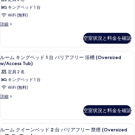
ッ
ム
る
台
ド
キングベッド 1 台
キ
2
バ
WiFi (無料)
台
ン
リ
バ
ル
詳細
グ
リ
ー
ア
ア
ベ
ム
フ
空室状況と料金を確認
フ
キ
ッ
リ
リ
ン
ー
ド
グ
ー
アイロン / アイロン台、WiFi (無
ル
浴
2
ベ
ルーム キングベッド 1 台 バリアフリー 浴槽 (Oversized
1
槽
浴
ー
ッ
w/Access Tub)
台
の
ド
槽
ム
詳
定員 2 名
(Oversized)
1
の
細
キ
台
の
キングベッド 1 台
(Oversized)
す
ン
す
WiFi (無料)
の
べ
グ
詳
べ
ル
詳細
細
て
ベ
ー
て
ム
の
ッ
空室状況と料金を確認
の
キ
写
ド
ン
写
グ
真
1
アイロン / アイロン台、WiFi (無
ル
真
2
ベ
ルーム クイーンベッド 2 台 バリアフリー 禁煙 (Oversized
台
を
ー
ッ