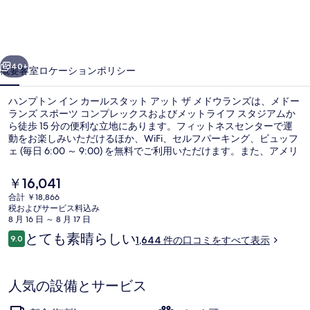
イ
ン
前へ
次へ
カ
40+
概要
客室
ロケーション
ポリシー
ー
ハンプトン イン カールスタット アット ザ メドウランズは、メドー
ル
ランズ スポーツ コンプレックスおよびメットライフ スタジアムか
ら徒歩 15 分の便利な立地にあります。フィットネスセンターで運
ス
動をお楽しみいただけるほか、WiFi、セルフパーキング、ビュッフ
タ
ェ (毎日 6:00 ～ 9:00) を無料でご利用いただけます。また、アメリ
カン ドリームおよびドリームワークスウォーターパークは車で 5 分
ッ
の距離にあります。親切なスタッフや朝食が旅行者の高い評価を得
現
￥16,041
ています。
在
ト
合計 ￥18,866
の
税およびサービス料込み
スイート キングベッド 1 台ソファーベッ
ア
料
8 月 16 日 ～ 8 月 17 日
金
口
とても素晴らしい
ッ
9.0
1,644 件の口コミをすべて表示
は
10段階中9.0
コ
￥16,041
ト
ミ
で
す
ザ
人気の設備とサービス
メ