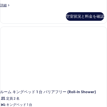
ル
詳細
す
ー
る
ム
空室状況と料金を確認
キ
ン
グ
ベ
ッ
ド
1
台
バ
リ
ア
フ
リ
ー
(Roll-
In
Shower)
の
ルーム キングベッド 1 台 バリアフリー (Roll-In Shower)
詳
定員 2 名
細
キングベッド 1 台