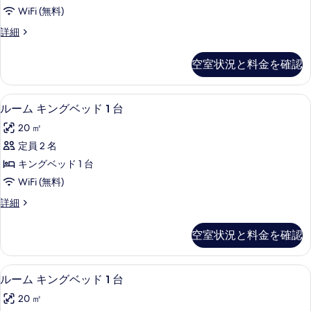
WiFi (無料)
ル
詳細
ー
ム
空室状況と料金を確認
キ
ン
グ
アイロン / アイロン台、WiFi (無
ル
3
ベ
ルーム キングベッド 1 台
ー
ッ
20 ㎡
ド
ム
1
定員 2 名
キ
台
キングベッド 1 台
バ
ン
リ
WiFi (無料)
グ
ア
ル
詳細
フ
ベ
ー
リ
ッ
ム
ー
空室状況と料金を確認
キ
(Roll-
ド
ン
In
1
グ
Shower)
アイロン / アイロン台、WiFi (無
ル
2
ベ
台
ルーム キングベッド 1 台
の
ー
ッ
詳
の
20 ㎡
ド
細
ム