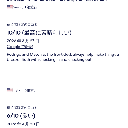
extra fees, but hotels should be transparent about them
upfront. Because of this lack of transparency, I would not
Naser、1 泊旅行
recommend this hotel.
宿泊者限定の口コミ
10/10 (最高に素晴らしい)
2026 年 3 月 27 日
Google で翻訳
Rodrigo and Mason at the front desk always help make things a
breeze. Both with checking in and checking out.
myla、1 泊旅行
宿泊者限定の口コミ
6/10 (良い)
2026 年 4 月 20 日