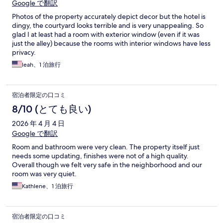
Google で翻訳
Photos of the property accurately depict decor but the hotel is
dingy, the courtyard looks terrible and is very unappealing. So
glad I at least had a room with exterior window (even if it was
just the alley) because the rooms with interior windows have less
privacy.
leah、1 泊旅行
宿泊者限定の口コミ
8/10 (とても良い)
2026 年 4 月 4 日
Google で翻訳
Room and bathroom were very clean. The property itself just
needs some updating, finishes were not of a high quality.
Overall though we felt very safe in the neighborhood and our
room was very quiet.
Kathlene、1 泊旅行
宿泊者限定の口コミ