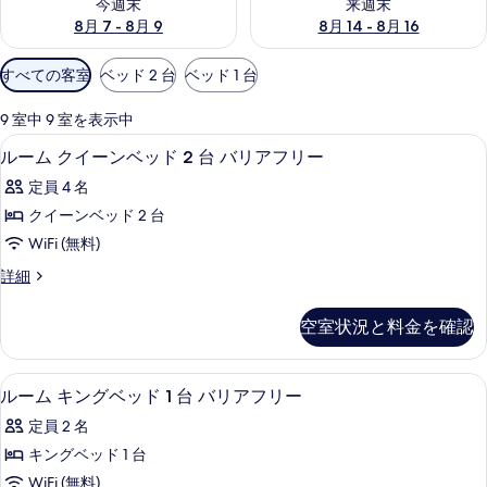
今週末
来週末
8月 7 - 8月 9
8月 14 - 8月 16
利
すべての客室
ベッド 2 台
ベッド 1 台
用
可
9 室中 9 室を表示中
能
高級寝具、羽毛の掛け布団、ピロートッ
ル
7
ルーム クイーンベッド 2 台 バリアフリー
な
ー
客
定員 4 名
ム
室
クイーンベッド 2 台
ク
の
WiFi (無料)
イ
絞
ル
詳細
り
ー
ー
込
ン
ム
空室状況と料金を確認
み
ク
ベ
条
イ
ッ
ー
件
高級寝具、羽毛の掛け布団、ピロートッ
ル
8
ン
ルーム キングベッド 1 台 バリアフリー
ド
ー
ベ
2
定員 2 名
ッ
ム
台
ド
キングベッド 1 台
キ
2
バ
WiFi (無料)