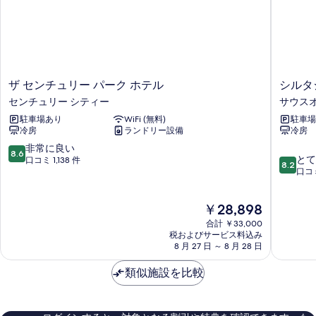
ザ
シ
ザ センチュリー パーク ホテル
シルタジ
セ
ル
センチュリー シティー
サウス
ン
タ
駐車場あり
WiFi (無料)
駐車場
チ
ジ
冷房
ランドリー設備
冷房
ュ
-
リ
ビ
10
非常に良い
8.6
10
ー
バ
とて
段
口コミ 1,138 件
8.2
段
パ
リ
口コミ
階
階
ー
ー
中
中
ク
ヒ
8.6、
現
￥28,898
8.2、
ホ
ル
非
在
と
テ
ズ
常
合計 ￥33,000
の
て
ル
税およびサービス料込み
サ
に
料
8 月 27 日 ～ 8 月 28 日
も
セ
ウ
良
金
良
ン
ス
い、
は
類似施設を比較
い、
チ
オ
口
￥28,898
口
ュ
ブ
コ
コ
リ
ウ
ミ
ミ
ー
ィ
1,138