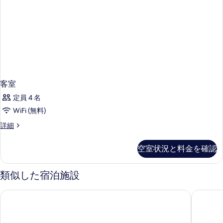
る
客室
定員 4 名
WiFi (無料)
客
詳細
室
の
空室状況と料金を確認
詳
細
類似した宿泊施設
ザ センチュリー パーク ホテル
シルタジ 