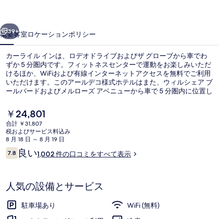
ン
前へ
次へ
の
39+
概要
客室
ロケーション
ポリシー
写
カーライル インは、ロデオドライブおよびザ グローブから車でわ
真
ずか 5 分圏内です。フィットネスセンターで運動をお楽しみいただ
けるほか、WiFiおよび有線インターネットアクセスを無料でご利用
ギ
いただけます。このアールデコ様式ホテルはまた、ウィルシェア ブ
ャ
ールバードおよびメルローズ アベニューから車で 5 分圏内に位置し
ています。親切なスタッフや総合的な施設のコンディションが旅行
ラ
者の高い評価を得ています。
現
￥24,801
在
リ
合計 ￥31,807
の
税およびサービス料込み
コートヤード ビュー
ー
料
8 月 18 日 ～ 8 月 19 日
金
口
良い
7.8
1,002 件の口コミをすべて表示
は
10段階中7.8
コ
￥24,801
ミ
で
す
人気の設備とサービス
駐車場あり
WiFi (無料)