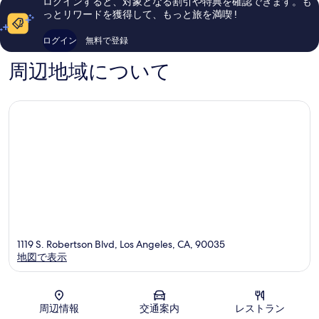
ログインすると、対象となる割引や特典を確認できます。も
1,012
シ
ル
件
っとリワードを獲得して、もっと旅を満喫 !
件
テ
シ
件
件
ィ
ャ
の
ログイン
無料で登録
の
ー
ー
口
口
コ
周辺地域について
コ
ミ
ミ
1119 S. Robertson Blvd, Los Angeles, CA, 90035
地図で表示
地図
周辺情報
交通案内
レストラン