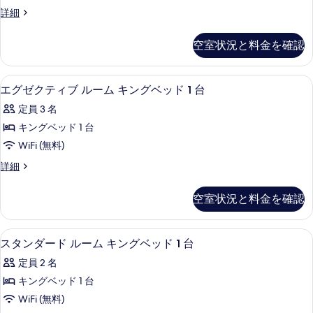
の
ス
ベ
ッ
デ
詳細
写
ル
ッ
ラ
ド
ド
真
ー
ッ
空室状況と料金を確認
2
2
ク
を
ム
台
台
ス
表
の
キ
ル
の
エグゼクティブ ルーム キングベッド 
エ
詳
8
ー
エグゼクティブ ルーム キングベッド 1 台
示
ン
細
す
グ
ム
す
グ
定員 3 名
キ
べ
ゼ
ン
る
ベ
キングベッド 1 台
て
ク
グ
ッ
WiFi (無料)
ベ
の
テ
ッ
ド
エ
詳細
写
ィ
ド
グ
1
1
真
ブ
ゼ
台
空室状況と料金を確認
台
ク
を
ル
の
の
テ
表
詳
ー
ィ
す
高級寝具、羽毛の掛け布団、ピロートッ
ス
細
8
ブ
スタンダード ルーム キングベッド 1 台
示
ム
べ
タ
ル
す
キ
定員 2 名
ー
て
ン
ム
る
ン
キングベッド 1 台
の
ダ
キ
グ
WiFi (無料)
ン
写
ー