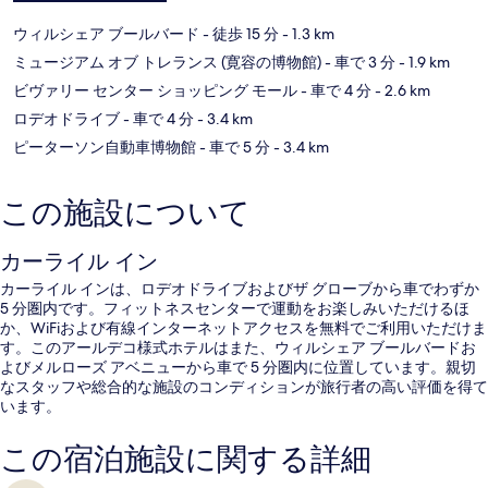
ウィルシェア ブールバード
- 徒歩 15 分
- 1.3 km
ミュージアム オブ トレランス (寛容の博物館)
- 車で 3 分
- 1.9 km
ビヴァリー センター ショッピング モール
- 車で 4 分
- 2.6 km
ロデオドライブ
- 車で 4 分
- 3.4 km
ピーターソン自動車博物館
- 車で 5 分
- 3.4 km
この施設について
カーライル イン
カーライル インは、ロデオドライブおよびザ グローブから車でわずか
5 分圏内です。フィットネスセンターで運動をお楽しみいただけるほ
か、WiFiおよび有線インターネットアクセスを無料でご利用いただけま
す。このアールデコ様式ホテルはまた、ウィルシェア ブールバードお
よびメルローズ アベニューから車で 5 分圏内に位置しています。親切
なスタッフや総合的な施設のコンディションが旅行者の高い評価を得て
います。
この宿泊施設に関する詳細