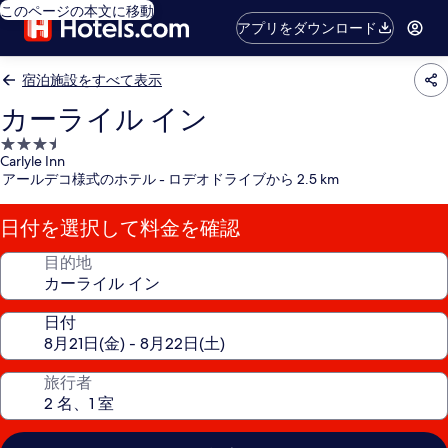
このページの本文に移動
アプリをダウンロード
宿泊施設をすべて表示
カーライル イン
3.5
Carlyle Inn
つ
アールデコ様式のホテル - ロデオドライブから 2.5 km
星
宿
日付を選択して料金を確認
泊
施
目的地
設
日付
旅行者