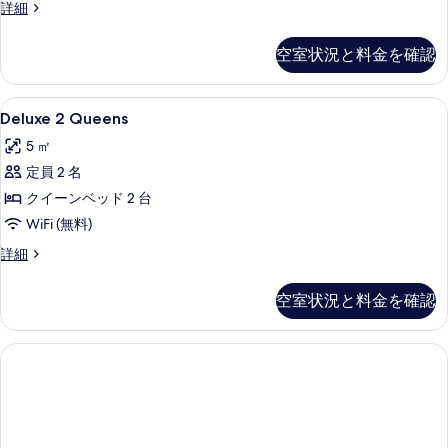
客
詳細
写
室
真
の
空室状況と料金を確認
を
詳
細
表
Deluxe
高級寝具、羽毛の掛け布団、ピロートッ
示
2
Deluxe 2 Queens
2
す
5 ㎡
Queens
る
定員 2 名
の
クイーンベッド 2 台
す
WiFi (無料)
べ
て
Deluxe
詳細
2
の
Queens
空室状況と料金を確認
写
の
詳
真
細
を
表
示
す