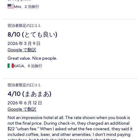
Mos、2 泊旅行
宿泊者限定の口コミ
8/10 (とても良い)
2026 年 3 月 9 日
Google で翻訳
Great value. Nice people.
KATJA、5 泊旅行
宿泊者限定の口コミ
4/10 (まあまあ)
2026 年 6 月 12 日
Google で翻訳
Not an impressive hotel at all. The rate shown when you book is
not the final price. During check-in, they charged an additional
$22 “urban fee.” When I asked what the fee covered, they said it
included coffee, beer, and other amenities. I don’t mind paying