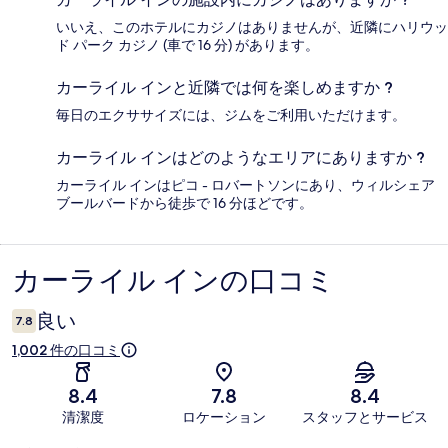
いいえ、このホテルにカジノはありませんが、近隣にハリウッ
ド パーク カジノ (車で 16 分) があります。
カーライル インと近隣では何を楽しめますか ?
毎日のエクササイズには、ジムをご利用いただけます。
カーライル インはどのようなエリアにありますか ?
カーライル インはピコ - ロバートソンにあり、ウィルシェア
ブールバードから徒歩で 16 分ほどです。
カーライル インの口コミ
口
コ
良い
7.8
ミ
1,002 件の口コミ
8.4
7.8
8.4
清潔度
ロケーション
スタッフとサービス