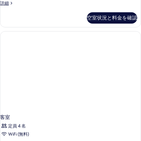
グ
ベ
ス
詳細
真
ド
ベ
タ
ッ
ッ
を
ル
ン
空室状況と料金を確認
ド
ド
ダ
表
ー
1
ー
1
示
台
ム
ド
台
の
ル
す
キ
詳
の
ー
る
ン
細
ム
す
キ
グ
べ
ン
ベ
グ
て
ベ
ッ
の
ッ
ド
ド
写
1
1
真
台
台
を
の
の
詳
表
細
す
示
客室
べ
す
定員 4 名
て
る
WiFi (無料)
の