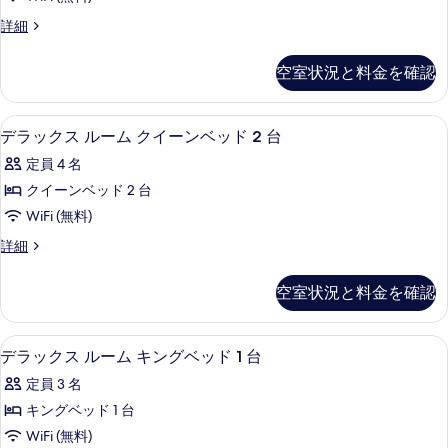
台
ン
リ
バ
ル
詳細
グ
リ
ー
ア
ア
ベ
ム
フ
空室状況と料金を確認
フ
キ
ッ
リ
リ
ン
ー
ド
グ
ー
高級寝具、羽毛の掛け布団、ピロートッ
デ
の
7
ベ
デラックス ルーム クイーンベッド 2 台
1
詳
の
ラ
ッ
台
定員 4 名
細
ド
す
ッ
バ
1
クイーンベッド 2 台
べ
ク
台
リ
WiFi (無料)
バ
て
ス
ア
リ
デ
詳細
の
ル
ア
ラ
フ
フ
写
ー
ッ
リ
空室状況と料金を確認
リ
ク
真
ム
ー
ー
ス
を
の
ク
ル
の
高級寝具、羽毛の掛け布団、ピロートッ
デ
詳
8
ー
デラックス ルーム キングベッド 1 台
表
イ
細
す
ラ
ム
示
ー
定員 3 名
ク
べ
ッ
イ
す
ン
キングベッド 1 台
て
ク
ー
る
ベ
WiFi (無料)
ン