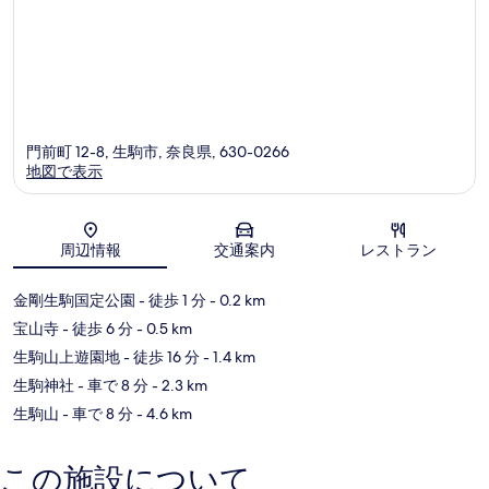
門前町 12-8, 生駒市, 奈良県, 630-0266
地図で表示
地図
周辺情報
交通案内
レストラン
金剛生駒国定公園
- 徒歩 1 分
- 0.2 km
宝山寺
- 徒歩 6 分
- 0.5 km
生駒山上遊園地
- 徒歩 16 分
- 1.4 km
生駒神社
- 車で 8 分
- 2.3 km
生駒山
- 車で 8 分
- 4.6 km
この施設について