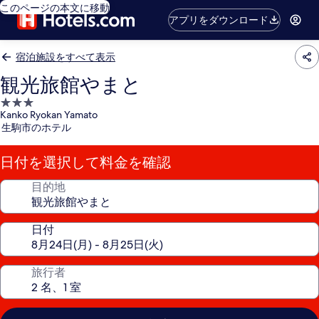
このページの本文に移動
アプリをダウンロード
宿泊施設をすべて表示
観光旅館やまと
3.0
Kanko Ryokan Yamato
つ
生駒市のホテル
星
宿
日付を選択して料金を確認
泊
施
目的地
設
日付
旅行者