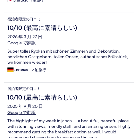
Daisuke、1 泊旅行
宿泊者限定の口コミ
10/10 (最高に素晴らしい)
2026 年 3 月 27 日
Google で翻訳
Super tolles Ryokan mit schönen Zimmern und Dekoration,
herzlichen Gastgebern, tollen Onsen, authentisches Frühstück,
wir kommen wieder!
Christian、2 泊旅行
宿泊者限定の口コミ
10/10 (最高に素晴らしい)
2025 年 9 月 20 日
Google で翻訳
The highlight of my week in japan — a beautiful, peaceful place
with stunning views, friendly staff, and an amazing onsen. Highly
recommend getting the breakfast option as well. I would
recommend staying here to anyone in the area.