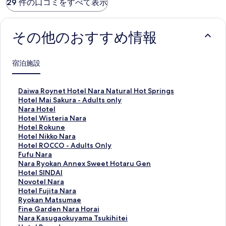
29 件の口コミをすべて表示
その他のおすすめ情報
宿泊施設
D
Daiwa Roynet Hotel Nara Natural Hot Springs
a
H
Hotel Mai Sakura - Adults only
i
o
N
Nara Hotel
w
t
a
H
Hotel Wisteria Nara
a
e
r
o
H
Hotel Rokune
R
l
a
t
o
H
Hotel Nikko Nara
o
M
H
e
t
o
H
Hotel ROCCO - Adults Only
y
a
o
l
e
t
o
F
Fufu Nara
n
i
t
W
l
e
t
u
N
Nara Ryokan Annex Sweet Hotaru Gen
e
S
e
i
R
l
e
f
a
H
Hotel SINDAI
t
a
l
s
o
N
l
u
r
o
N
Novotel Nara
H
k
の
t
k
i
R
N
a
t
o
H
Hotel Fujita Nara
o
u
ペ
e
u
k
O
a
R
e
v
o
R
Ryokan Matsumae
t
r
ー
r
n
k
C
r
y
l
o
t
y
F
Fine Garden Nara Horai
e
a
ジ
i
e
o
C
a
o
S
t
e
o
i
N
Nara Kasugaokuyama Tsukihitei