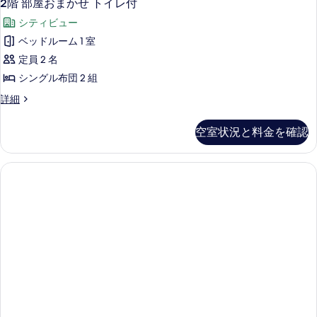
バ
3
部
2階 部屋おまかせ トイレ付
写
階
屋
ス
シティビュー
共
真
部
ル
用
ベッドルーム 1 室
を
屋
バ
ー
定員 2 名
ス
表
お
ム
ル
シングル布団 2 組
示
ま
ー
の
2
詳細
す
ム
か
す
階
の
る
せ
部
詳
べ
空室状況と料金を確認
屋
ト
細
て
お
イ
ま
の
か
レ
写
せ
付
ト
真
の
イ
を
レ
す
付
表
べ
の
示
詳
て
す
細
の
る
写