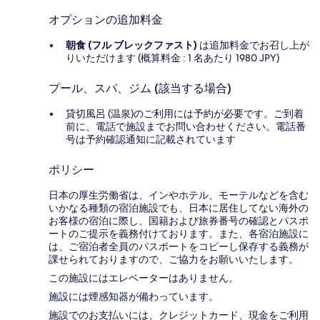
オプションの追加料金
朝食 (フル ブレックファスト)
は追加料金でお召し上が
りいただけます (概算料金 : 1 名あたり 1980 JPY)
プール、スパ、ジム (該当する場合)
貸切風呂 (温泉)のご利用には予約が必要です。ご到着
前に、電話で施設までお問い合わせください。電話番
号は予約確認通知に記載されています
ポリシー
日本の厚生労働省は、インやホテル、モーテルなどを含む
いかなる種類の宿泊施設でも、日本に​居住してない海外の
お客様の宿泊に際し、国籍および旅券番号の確認とパスポ
ートのご提示を義務付け​ております。また、各宿泊施設に
は、ご宿泊者全員のパスポートをコピーし保存する義務が
課せられておりますの​で、ご協力をお願いいたします。
この施設にはエレベーターはありません。
施設には煙感知器が備わっています。
施設でのお支払いには、クレジットカード、現金をご利用