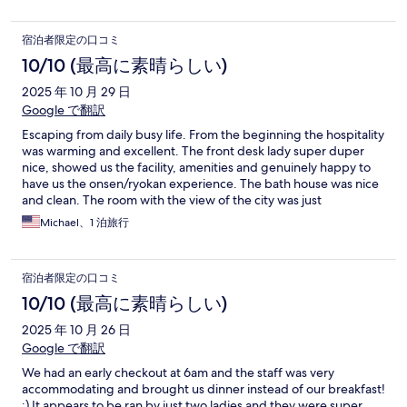
宿泊者限定の口コミ
10/10 (最高に素晴らしい)
2025 年 10 月 29 日
Google で翻訳
Escaping from daily busy life. From the beginning the hospitality
was warming and excellent. The front desk lady super duper
nice, showed us the facility, amenities and genuinely happy to
have us the onsen/ryokan experience. The bath house was nice
and clean. The room with the view of the city was just
spectacular a delicious traditional Japanese breakfast. i highly
Michael、1 泊旅行
recommended this to get away from the hustle and bustle of
OSAKA.
宿泊者限定の口コミ
10/10 (最高に素晴らしい)
2025 年 10 月 26 日
Google で翻訳
We had an early checkout at 6am and the staff was very
accommodating and brought us dinner instead of our breakfast!
:) It appears to be ran by just two ladies and they were super