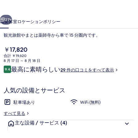
と
前へ
次へ
の
27+
概要
客室
ロケーション
ポリシー
写
観光旅館やまとは薬師寺から車で 15 分圏内です。
真
ギ
現
￥17,820
在
合計 ￥19,620
ャ
の
8 月 17 日 ～ 8 月 18 日
料
ラ
口
最高に素晴らしい
9.4
29 件の口コミをすべて表示
金
10段階中9.4
コ
は
リ
ミ
￥17,820
外観の詳細
ー
で
人気の設備とサービス
す
駐車場あり
WiFi (無料)
すべて見る
主な設備 / サービス
(4)