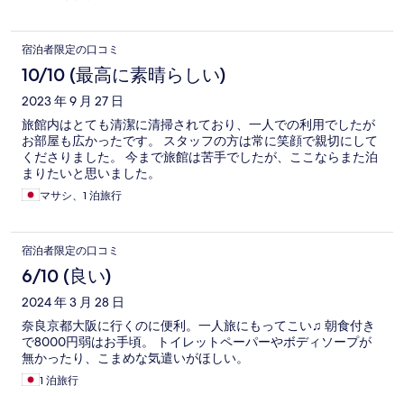
宿泊者限定の口コミ
10/10 (最高に素晴らしい)
2023 年 9 月 27 日
旅館内はとても清潔に清掃されており、一人での利用でしたが
お部屋も広かったです。 スタッフの方は常に笑顔で親切にして
くださりました。 今まで旅館は苦手でしたが、ここならまた泊
まりたいと思いました。
マサシ、1 泊旅行
宿泊者限定の口コミ
6/10 (良い)
2024 年 3 月 28 日
奈良京都大阪に行くのに便利。一人旅にもってこい♫ 朝食付き
で8000円弱はお手頃。 トイレットペーパーやボディソープが
無かったり、こまめな気遣いがほしい。
1 泊旅行