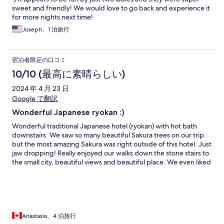
sweet and friendly! We would love to go back and experience it
for more nights next time!
Joseph、1 泊旅行
宿泊者限定の口コミ
10/10 (最高に素晴らしい)
2024 年 4 月 23 日
Google で翻訳
Wonderful Japanese ryokan :)
Wonderful traditional Japanese hotel (ryokan) with hot bath
downstairs. We saw so many beautiful Sakura trees on our trip
but the most amazing Sakura was right outside of this hotel. Just
jaw dropping! Really enjoyed our walks down the stone stairs to
the small city, beautiful views and beautiful place. We even liked
it more than Kyoto, so quite and authentic :) will be back!
Anastasia、4 泊旅行