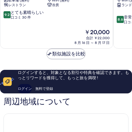
駐車場 (無料)
WiFi (無料)
WiFi 
お
テ
レストラン
冷房
ランド
宿
ル
城
〈近
10
とても素晴らしい
9.2
10
山
鉄
非常
段
口コミ 30 件
8.6
段
旅
奈
口コミ
階
階
館
良
中
現
￥20,000
中
生
駅
9.2、
在
8.6、
駒
合計 ￥22,000
前〉
と
の
8 月 16 日 ～ 8 月 17 日
非
市
奈
て
料
常
良
も
金
類似施設を比較
に
市
素
は
良
晴
￥20,000
い、
ら
口
し
ログインすると、対象となる割引や特典を確認できます。も
コ
い、
っとリワードを獲得して、もっと旅を満喫 !
ミ
口
639
コ
ログイン
無料で登録
件
ミ
件
30
周辺地域について
の
件
口
件
コ
の
ミ
口
コ
ミ