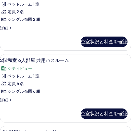
室
ベッドルーム 1 室
室
の
定員 2 名
2
絞
シングル布団 2 組
人
り
2
詳細
込
部
階
み
屋
和
条
空室状況と料金を確認
室
共
件
2
用
人
2
2階和室 6人部屋 共用バスルーム | ベ
バ
3
部
2階和室 6人部屋 共用バスルーム
階
屋
ス
シティビュー
共
和
ル
用
ベッドルーム 1 室
室
バ
ー
定員 6 名
ス
6
ム
ル
シングル布団 6 組
人
ー
の
2
詳細
部
ム
す
階
の
屋
和
詳
べ
空室状況と料金を確認
室
共
細
て
6
用
人
の
2
2階 部屋おまかせ トイレ付 | ベッドシ