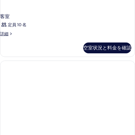
真
を
客室
表
定員 10 名
示
客
詳細
す
室
る
の
空室状況と料金を確認
詳
細