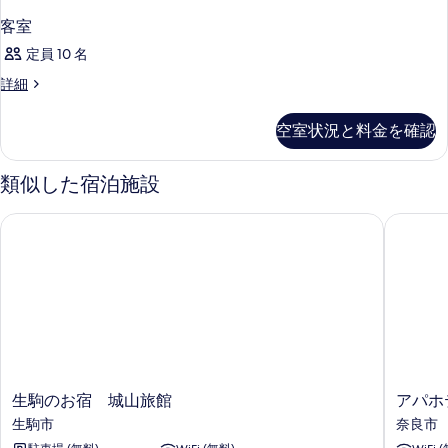
客室
定員 10 名
客
詳細
室
の
空室状況と料金を確認
詳
細
類似した宿泊施設
生駒のお宿 城山旅館
アパホテ
生
ア
生駒のお宿 城山旅館
アパホ
駒
パ
生駒市
奈良市
の
ホ