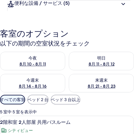
便利な設備 / サービス
(5)
客室のオプション
以下の期間の空室状況をチェック
今夜 8月 10 - 8月 11 の空室状況をチェック
明日 8月 11 - 8月 12 の空
今夜
明日
8月 10 - 8月 11
8月 11 - 8月 12
今週末 8月 14 - 8月 16 の空室状況をチェック
来週末 8月 21 - 8月 23 の
今週末
来週末
8月 14 - 8月 16
8月 21 - 8月 23
利
すべての客室
ベッド 2 台
ベッド 3 台以上
用
可
5 室中 5 室を表示中
能
2
2階和室 2人部屋 共用バスルーム | ベ
3
2階和室 2人部屋 共用バスルーム
な
階
客
シティビュー
和