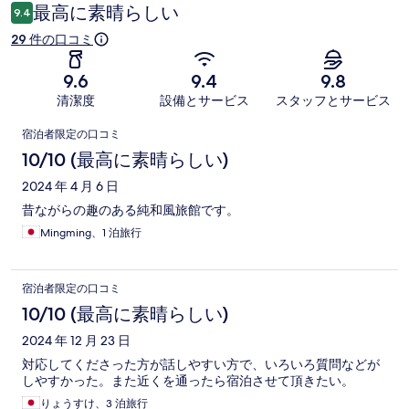
コ
最高に素晴らしい
9.4
ミ
29 件の口コミ
9.6
9.4
9.8
清潔度
設備とサービス
スタッフとサービス
口
宿泊者限定の口コミ
コ
10/10 (最高に素晴らしい)
ミ
2024 年 4 月 6 日
昔ながらの趣のある純和風旅館です。
Mingming、1 泊旅行
宿泊者限定の口コミ
10/10 (最高に素晴らしい)
2024 年 12 月 23 日
対応してくださった方が話しやすい方で、いろいろ質問などが
しやすかった。また近くを通ったら宿泊させて頂きたい。
りょうすけ、3 泊旅行