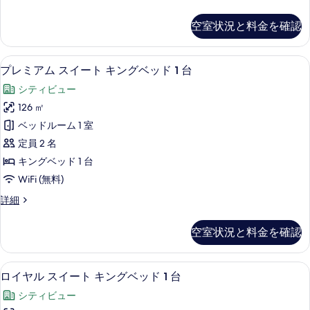
ト
1
レ
す
台
キ
ミ
べ
空室状況と料金を確認
の
ア
ン
詳
て
ス
グ
細
イ
の
43 インチの液晶テレビ (ケーブル放送
プ
8
ー
プレミアム スイート キングベッド 1 台
ベ
写
レ
ト
ッ
シティビュー
キ
真
ミ
ン
ド
126 ㎡
を
ア
グ
1
ベッドルーム 1 室
ベ
表
ム
台
ッ
定員 2 名
示
ス
ド
の
キングベッド 1 台
1
す
イ
す
WiFi (無料)
台
る
ー
の
べ
プ
詳細
詳
ト
レ
て
細
キ
ミ
の
空室状況と料金を確認
ア
ン
写
ム
グ
ス
真
ロイヤル スイート キングベッド 1 台 |
ロ
9
イ
ロイヤル スイート キングベッド 1 台
ベ
を
イ
ー
ッ
シティビュー
ト
表
ヤ