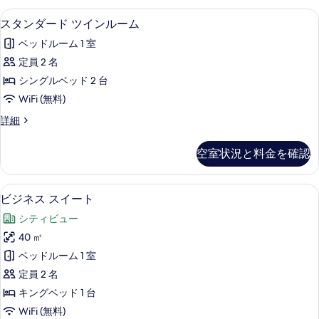
ム
ツ
高級寝具、羽毛の掛け布団、ミニバー、
ス
す
4
イ
スタンダード ツインルーム
の
タ
ン
る
す
ベッドルーム 1 室
ル
ン
ー
べ
定員 2 名
ダ
ム
て
シングルベッド 2 台
の
ー
詳
の
WiFi (無料)
ド
細
写
ス
詳細
ツ
タ
真
イ
ン
空室状況と料金を確認
を
ダ
ン
ー
表
ル
ド
ビジネス スイート | 高級寝具、羽毛
ビ
示
5
ツ
ビジネス スイート
ー
ジ
イ
す
ム
シティビュー
ン
ネ
る
ル
の
40 ㎡
ス
ー
す
ベッドルーム 1 室
ム
ス
の
べ
定員 2 名
イ
詳
て
キングベッド 1 台
細
ー
の
WiFi (無料)