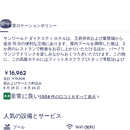
ド
ダ
前へ
次へ
イ
116+
概要
客室
ロケーション
ポリシー
ナ
サンワールド ダイナスティ ホテルは、王府井街および紫禁城から
ス
徒歩 15 分の便利な立地にあります。屋内プールを満喫した後は、2
か所のレストランで軽食をお召し上がりいただけるほか、バー / ラ
テ
ウンジでドリンクを楽しみながらおくつろぎいただけます。この他
ィ
に、この高級ホテルにはフィットネスクラブ (スタッフ常駐)および
フィットネスセンターなどの設備が備わっています。旅行者は親切
ホ
なスタッフやショッピングスポットへの近さを高く評価していま
現
￥16,962
す。 この宿泊施設からは歩いてすぐ公共交通機関を利用できます。
在
テ
合計 ￥19,508
地下鉄 灯市口駅までは 5 分、地下鉄 東四駅までは 7 分です。
の
税およびサービス料込み
レストラン
ル
料
8 月 25 日 ～ 8 月 26 日
金
口
非常に良い
の
8.8
1,004 件の口コミをすべて表示
は
10段階中8.8
コ
￥16,962
写
ミ
で
す
真
人気の設備とサービス
ギ
プール
WiFi (無料)