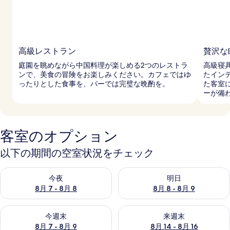
高級レストラン
贅沢な
庭園を眺めながら中国料理が楽しめる2つのレストラ
高級寝
ンで、美食の冒険をお楽しみください。カフェではゆ
たイン
ったりとした食事を、バーでは完璧な晩酌を。
た客室
ーが備
客室のオプション
以下の期間の空室状況をチェック
今夜 8月 7 - 8月 8 の空室状況をチェック
明日 8月 8 - 8月 9 の空室
今夜
明日
8月 7 - 8月 8
8月 8 - 8月 9
今週末 8月 7 - 8月 9 の空室状況をチェック
来週末 8月 14 - 8月 16 の
今週末
来週末
8月 7 - 8月 9
8月 14 - 8月 16