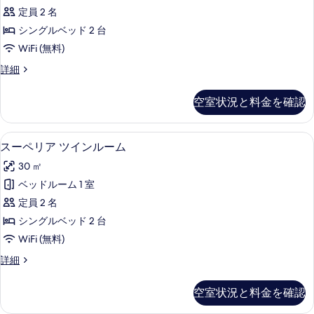
ク
の
の
定員 2 名
詳
ス
細
写
シングルベッド 2 台
ツ
真
WiFi (無料)
イ
を
デ
詳細
ン
ラ
表
ル
ッ
空室状況と料金を確認
示
ク
ー
ス
す
ム
ツ
高級寝具、羽毛の掛け布団、ミニバー、
ス
る
5
イ
スーペリア ツインルーム
の
ー
ン
す
30 ㎡
ル
ペ
ー
べ
ベッドルーム 1 室
リ
ム
て
定員 2 名
の
ア
詳
の
シングルベッド 2 台
ツ
細
写
WiFi (無料)
イ
真
ス
詳細
ン
ー
を
ル
ペ
空室状況と料金を確認
表
リ
ー
ア
示