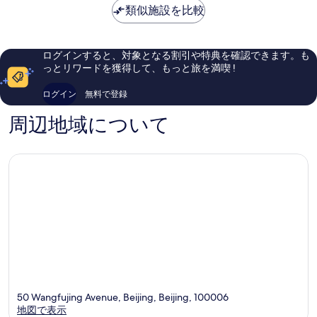
は
酒
京
口
類似施設を比較
良
￥13,974
店)
天
コ
い、
北
安
ミ
口
京
門
1,006
コ
ログインすると、対象となる割引や特典を確認できます。も
ダ
広
件
ミ
っとリワードを獲得して、もっと旅を満喫 !
ウ
場、
件
175
ン
紫
の
件
ログイン
無料で登録
タ
禁
口
件
ウ
城、
コ
の
周辺地域について
ン
王
ミ
口
府
コ
井
ミ
街
近
く、
近
年
改
装
済
み
(東
方
50 Wangfujing Avenue, Beijing, Beijing, 100006
聖
地図で表示
達