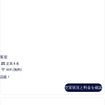
客室
定員 4 名
WiFi (無料)
客
詳細
室
の
空室状況と料金を確認
詳
細