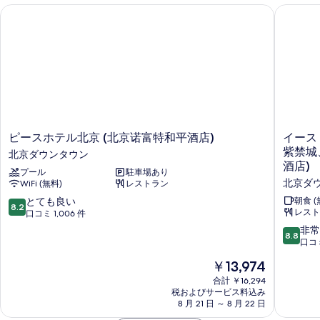
ピースホテル北京 (北京诺富特和平酒店)
イースト
ピ
イ
ピースホテル北京 (北京诺富特和平酒店)
イース
ー
ー
紫禁城
北京ダウンタウン
ス
ス
酒店)
プール
駐車場あり
ホ
ト
北京ダ
WiFi (無料)
レストラン
テ
セ
ル
イ
10
とても良い
朝食 (
8.2
北
ク
レスト
段
口コミ 1,006 件
京
リ
階
10
非常
8.8
(北
ッ
中
段
口コミ
京
ド
8.2、
階
現
诺
￥13,974
ホ
と
中
在
富
テ
て
8.8、
合計 ￥16,294
の
特
ル
も
税およびサービス料込み
非
料
和
-
良
8 月 21 日 ～ 8 月 22 日
常
金
平
北
い、
に