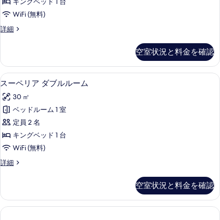
真
キングベッド 1 台
ダ
を
WiFi (無料)
ブ
表
デ
詳細
ル
ラ
示
ル
ッ
空室状況と料金を確認
す
ク
ー
ス
る
ム
ダ
スーペリア ダブルルーム | 高級寝具
ス
6
ブ
スーペリア ダブルルーム
の
ー
ル
す
30 ㎡
ル
ペ
ー
べ
ベッドルーム 1 室
リ
ム
て
定員 2 名
の
ア
詳
の
キングベッド 1 台
ダ
細
写
WiFi (無料)
ブ
真
ス
詳細
ル
ー
を
ル
ペ
空室状況と料金を確認
表
リ
ー
ア
示
ム
ダ
す
ブ
の