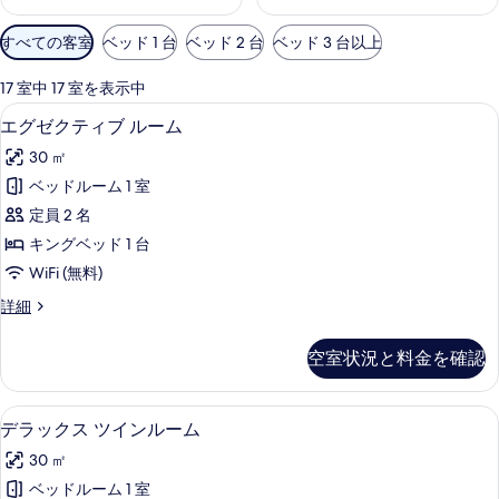
利
すべての客室
ベッド 1 台
ベッド 2 台
ベッド 3 台以上
用
可
17 室中 17 室を表示中
能
エグゼクティブ ルーム | 高級寝具、
エ
6
エグゼクティブ ルーム
な
グ
客
30 ㎡
ゼ
室
ベッドルーム 1 室
ク
の
定員 2 名
テ
絞
キングベッド 1 台
り
ィ
WiFi (無料)
込
ブ
み
エ
詳細
ル
グ
条
ー
ゼ
件
空室状況と料金を確認
ク
ム
テ
の
ィ
高級寝具、羽毛の掛け布団、ミニバー、
デ
6
ブ
デラックス ツインルーム
す
ラ
ル
べ
30 ㎡
ー
ッ
ム
て
ベッドルーム 1 室