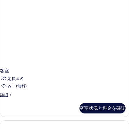
ル
る
す
ル
ー
べ
ム
て
の
詳
の
細
写
真
を
表
示
客室
す
定員 4 名
る
WiFi (無料)
客
詳細
室
の
空室状況と料金を確認
詳
細