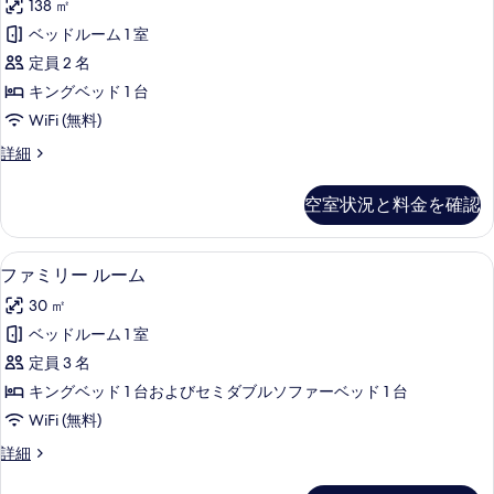
キ
ド
138 ㎡
示
ル
ン
1
ベッドルーム 1 室
グ
す
ス
台
ベ
定員 2 名
る
イ
ッ
の
キングベッド 1 台
ド
ー
す
WiFi (無料)
1
ト
台
べ
ロ
詳細
の
キ
イ
て
詳
ン
ヤ
細
の
空室状況と料金を確認
ル
グ
写
ス
ベ
イ
真
ファミリー ルーム | 高級寝具、羽毛
フ
4
ー
ファミリー ルーム
ッ
を
ァ
ト
ド
30 ㎡
キ
表
ミ
ン
1
ベッドルーム 1 室
示
リ
グ
台
定員 3 名
ベ
す
ー
の
ッ
キングベッド 1 台およびセミダブルソファーベッド 1 台
る
ル
ド
す
WiFi (無料)
1
ー
べ
台
フ
詳細
ム
の
ァ
て
詳
の
ミ