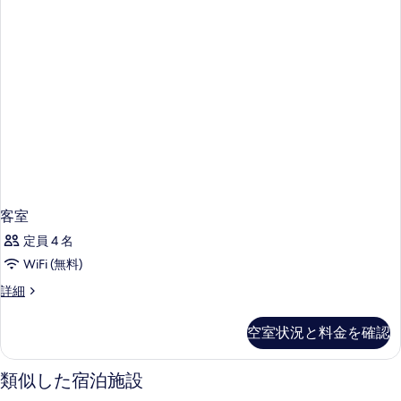
客室
定員 4 名
WiFi (無料)
客
詳細
室
の
空室状況と料金を確認
詳
細
類似した宿泊施設