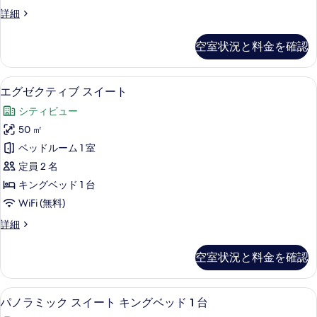
ト
写
ビ
詳細
の
ジ
真
す
ネ
空室状況と料金を確認
を
ス
べ
ス
表
て
イ
高級寝具、羽毛の掛け布団、ミニバー、
エ
示
5
ー
エグゼクティブ スイート
の
グ
ト
す
写
シティビュー
の
ゼ
る
詳
真
50 ㎡
ク
細
を
ベッドルーム 1 室
テ
表
定員 2 名
ィ
示
キングベッド 1 台
ブ
す
WiFi (無料)
ス
る
エ
詳細
イ
グ
ー
ゼ
空室状況と料金を確認
ク
ト
テ
の
ィ
高級寝具、羽毛の掛け布団、ミニバー、
パ
4
ブ
パノラミック スイート キングベッド 1 台
す
ノ
ス