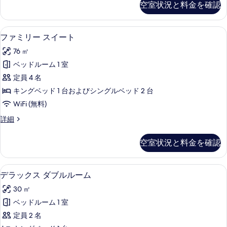
の
空室状況と料金を確認
細
リ
す
写
ー
べ
ル
真
ファミリー スイート | 高級寝具、羽
フ
4
ー
ファミリー スイート
て
を
ァ
ム
の
76 ㎡
の
表
ミ
詳
写
ベッドルーム 1 室
示
リ
細
真
定員 4 名
す
ー
を
キングベッド 1 台およびシングルベッド 2 台
る
ス
表
WiFi (無料)
イ
示
フ
詳細
ー
ァ
す
ト
ミ
空室状況と料金を確認
る
リ
の
ー
す
ス
デラックス ダブルルーム | 高級寝具
デ
6
イ
デラックス ダブルルーム
べ
ラ
ー
て
30 ㎡
ト
ッ
の
の
ベッドルーム 1 室
ク
詳
写
定員 2 名
細
ス