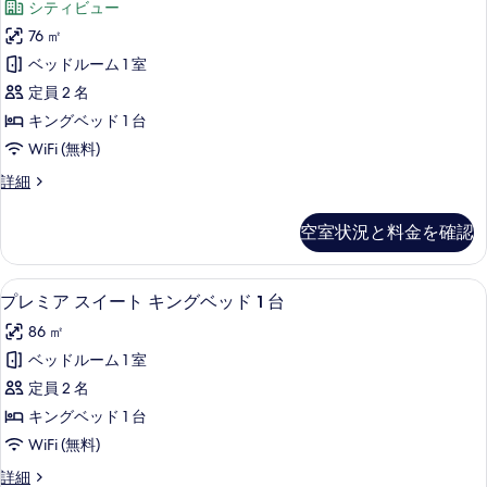
べ
シティビュー
イ
ラ
ー
て
76 ㎡
ミ
ト
の
ベッドルーム 1 室
の
ッ
詳
写
定員 2 名
ク
細
真
キングベッド 1 台
ス
を
WiFi (無料)
イ
表
パ
詳細
ー
ノ
示
ト
ラ
空室状況と料金を確認
す
ミ
キ
ッ
る
ン
ク
プレミア スイート キングベッド 1 台 |
プ
5
ス
プレミア スイート キングベッド 1 台
グ
レ
イ
ベ
86 ㎡
ー
ミ
ト
ッ
ベッドルーム 1 室
ア
キ
ド
定員 2 名
ン
ス
1
グ
キングベッド 1 台
イ
ベ
台
WiFi (無料)
ッ
ー
の
ド
プ
詳細