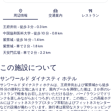
酒
店)
地図
北
周辺情報
交通案内
レストラン
京
ダ
ウ
王府井街
- 徒歩 3 分
- 0.3 km
ン
中国協和医科大学
- 徒歩 10 分
- 0.8 km
タ
ウ
紫禁城
- 徒歩 16 分
- 1.4 km
ン
紫禁城
- 車で 2 分
- 1.8 km
天安門広場
- 車で 2 分
- 2.2 km
この施設について
サンワールド ダイナスティ ホテル
サンワールド ダイナスティ ホテルは、王府井街および紫禁城から徒歩
15 分の便利な立地にあります。屋内プールを満喫した後は、2 か所のレ
ストランで軽食をお召し上がりいただけるほか、バー / ラウンジでドリ
ンクを楽しみながらおくつろぎいただけます。この他に、この高級ホテ
ルにはフィットネスクラブ (スタッフ常駐)およびフィットネスセンター
などの設備が備わっています。旅行者は親切なスタッフやショッピング