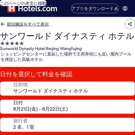
このページの本文に移動
アプリをダウンロード
宿泊施設をすべて表示
サンワールド ダイナスティ ホテル
5.0
Sunworld Dynasty Hotel Beijing Wangfujing
つ
ショッピングセンターに直結した場所で王府井街にも近い屋内プール
星
を併設した高級ホテル
宿
泊
日付を選択して料金を確認
施
設
目的地
日付
旅行者