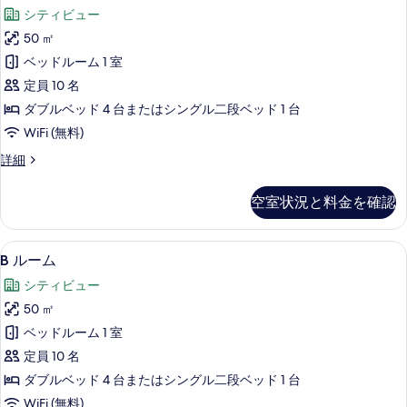
ル
客
シティビュー
ー
室
50 ㎡
ム
の
ベッドルーム 1 室
の
絞
定員 10 名
り
す
ダブルベッド 4 台またはシングル二段ベッド 1 台
込
べ
WiFi (無料)
み
て
条
A
詳細
の
件
ル
写
ー
空室状況と料金を確認
ム
真
の
を
詳
B
B ルーム | 低反発ベッド、デスク
10
細
表
B ルーム
ル
示
シティビュー
ー
す
50 ㎡
ム
る
ベッドルーム 1 室
の
定員 10 名
す
ダブルベッド 4 台またはシングル二段ベッド 1 台
べ
WiFi (無料)