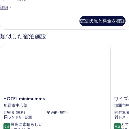
て
B
詳細
の
ル
写
ー
空室状況と料金を確認
ム
真
の
を
詳
類似した宿泊施設
細
表
示
HOTEL minimumms.
ワイズキ
す
る
HOTEL
ワ
HOTEL minimumms.
ワイズ
minimumms.
イ
那覇市中心部
那覇市
那
ズ
朝食 (無料)
WiFi (無料)
駐車場
覇
キ
ランドリー設備
レスト
市
ャ
中
ビ
10
10
最高に素晴らしい
とて
9.6
9.0
心
ン