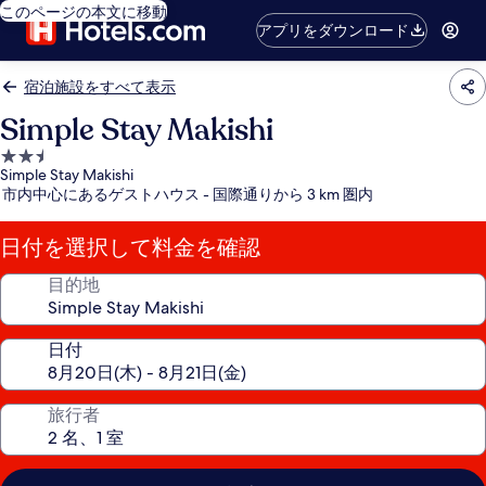
このページの本文に移動
アプリをダウンロード
宿泊施設をすべて表示
Simple Stay Makishi
2.5
Simple Stay Makishi
つ
市内中心にあるゲストハウス - 国際通りから 3 km 圏内
星
宿
日付を選択して料金を確認
泊
施
目的地
設
日付
旅行者