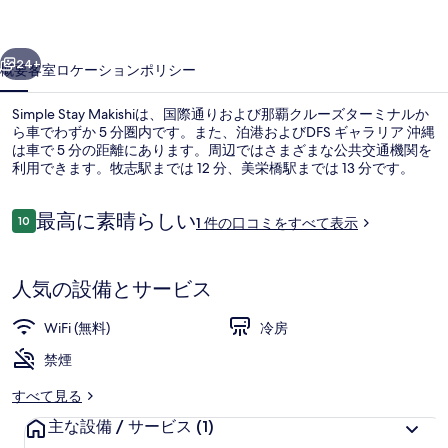
ギ
ャ
前へ
次へ
24+
概要
客室
ロケーション
ポリシー
ラ
リ
Simple Stay Makishiは、国際通りおよび那覇クルーズターミナルか
ら車でわずか 5 分圏内です。また、泊港およびDFS ギャラリア 沖縄
ー
は車で 5 分の距離にあります。周辺ではさまざまな公共交通機関を
利用できます。牧志駅までは 12 分、美栄橋駅までは 13 分です。
口
最高に素晴らしい
10
1 件の口コミをすべて表示
10段階中10
コ
ミ
低反発ベッド、デスク、ノートパソコ
人気の設備とサービス
WiFi (無料)
冷房
禁煙
すべて見る
主な設備 / サービス
(1)