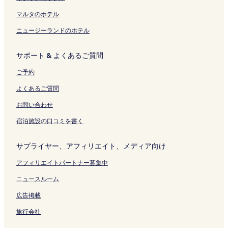
ン
を
開
ク
開
く
マルタのホテル
く
リ
ニュージーランドのホテル
リ
ン
ン
ク
ク
サポート & よくあるご質問
ご予約
よくあるご質問
お問い合わせ
宿泊施設の口コミを書く
サプライヤー、アフィリエイト、メディア向け
アフィリエイトパートナー募集中
ニュースルーム
広告掲載
旅行会社