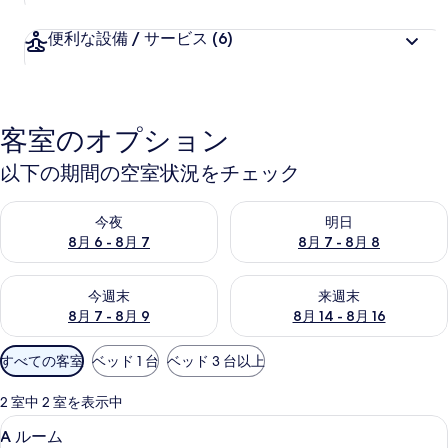
便利な設備 / サービス
(6)
客室のオプション
以下の期間の空室状況をチェック
今夜 8月 6 - 8月 7 の空室状況をチェック
明日 8月 7 - 8月 8 の空室
今夜
明日
8月 6 - 8月 7
8月 7 - 8月 8
今週末 8月 7 - 8月 9 の空室状況をチェック
来週末 8月 14 - 8月 16 の
今週末
来週末
8月 7 - 8月 9
8月 14 - 8月 16
利
すべての客室
ベッド 1 台
ベッド 3 台以上
用
可
2 室中 2 室を表示中
能
A
A ルーム | 低反発ベッド、デスク
12
A ルーム
な