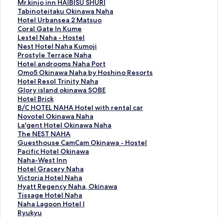
M
Mr.kinjo inn HAIBISU SHURI
r
T
Tabinoteitaku Okinawa Naha
.
a
H
Hotel Urbansea 2 Matsuo
k
b
o
C
Coral Gate In Kume
i
i
t
o
L
Lestel Naha - Hostel
n
n
e
r
e
N
Nest Hotel Naha Kumoji
j
o
l
a
s
e
P
Prostyle Terrace Naha
o
t
U
l
t
s
r
H
Hotel androoms Naha Port
i
e
r
G
e
t
o
o
O
Omo5 Okinawa Naha by Hoshino Resorts
n
i
b
a
l
H
s
t
m
H
Hotel Resol Trinity Naha
n
t
a
t
N
o
t
e
o
o
G
Glory island okinawa SOBE
H
a
n
e
a
t
y
l
5
t
l
H
Hotel Brick
A
k
s
I
h
e
l
a
O
e
o
o
B
B/C HOTEL NAHA Hotel with rental car
I
u
e
n
a
l
e
n
k
l
r
t
/
N
Novotel Okinawa Naha
B
O
a
K
-
N
T
d
i
R
y
e
C
o
L
La'gent Hotel Okinawa Naha
I
k
2
u
H
a
e
r
n
e
i
l
H
v
a
T
The NEST NAHA
S
i
M
m
o
h
r
o
a
s
s
B
O
o
'
h
G
Guesthouse CamCam Okinawa - Hostel
U
n
a
e
s
a
r
o
w
o
l
r
T
t
g
e
u
P
Pacific Hotel Okinawa
S
a
t
の
t
K
a
m
a
l
a
i
E
e
e
N
e
a
N
Naha-West Inn
H
w
s
ペ
e
u
c
s
N
T
n
c
L
l
n
E
s
c
a
H
Hotel Gracery Naha
U
a
u
ー
l
m
e
N
a
r
d
k
N
O
t
S
t
i
h
o
V
Victoria Hotel Naha
R
N
o
ジ
の
o
N
a
h
i
o
の
A
k
H
T
h
f
a
t
i
H
Hyatt Regency Naha, Okinawa
I
a
の
を
ペ
j
a
h
a
n
k
ペ
H
i
o
N
o
i
-
e
c
y
T
Tissage Hotel Naha
の
h
ペ
開
ー
i
h
a
b
i
i
ー
A
n
t
A
u
c
W
l
t
a
i
N
Naha Lagoon Hotel I
ペ
a
ー
く
ジ
の
a
P
y
t
n
ジ
H
a
e
H
s
H
e
G
o
t
s
a
R
Ryukyu