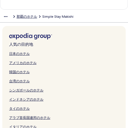
ー
の
ジ
リ
を
ペ
の
o
H
y
a
を
o
w
l
A
e
o
s
r
r
t
s
h
y
ジ
ペ
を
ン
開
ー
ペ
r
o
N
w
開
t
a
O
の
C
t
t
a
i
R
a
a
u
を
ー
開
ク
く
ジ
ー
t
s
a
a
く
e
N
k
ペ
a
e
I
c
a
e
g
L
k
那覇のホテル
Simple Stay Makishi
開
ジ
く
リ
を
ジ
の
h
h
S
リ
l
a
i
ー
m
l
n
e
H
g
e
a
y
く
を
リ
ン
開
を
ペ
i
a
O
ン
w
h
n
ジ
C
O
n
r
o
e
H
g
u
リ
開
ン
ク
く
開
ー
n
の
B
ク
i
a
a
を
a
k
の
y
t
n
o
o
の
ン
く
ク
リ
く
ジ
o
ペ
E
t
の
w
開
m
i
ペ
N
e
c
t
o
ペ
ク
リ
ン
リ
を
R
ー
の
h
ペ
a
く
O
n
ー
a
l
y
e
n
ー
ン
ク
ン
開
e
ジ
ペ
r
ー
N
リ
k
a
ジ
h
N
N
l
H
ジ
人気の目的地
ク
ク
く
s
を
ー
e
ジ
a
ン
i
w
を
a
a
a
N
o
を
リ
o
開
ジ
n
を
h
ク
n
a
開
の
h
h
a
t
開
日本のホテル
ン
r
く
を
t
開
a
a
の
く
ペ
a
a
h
e
く
アメリカのホテル
ク
t
リ
開
a
く
の
w
ペ
リ
ー
の
,
a
l
リ
s
ン
く
l
リ
ペ
a
ー
ン
ジ
ペ
O
の
I
ン
韓国のホテル
の
ク
リ
c
ン
ー
-
ジ
ク
を
ー
k
ペ
の
ク
ペ
ン
a
ク
ジ
H
を
開
ジ
i
ー
ペ
台湾のホテル
ー
ク
r
を
o
開
く
を
n
ジ
ー
ジ
の
開
s
く
リ
開
a
を
ジ
シンガポールのホテル
を
ペ
く
t
リ
ン
く
w
開
を
開
ー
リ
e
ン
ク
リ
a
く
開
インドネシアのホテル
く
ジ
ン
l
ク
ン
の
リ
く
タイのホテル
リ
を
ク
の
ク
ペ
ン
リ
ン
開
ペ
ー
ク
ン
アラブ首長国連邦のホテル
ク
く
ー
ジ
ク
リ
ジ
を
イタリアのホテル