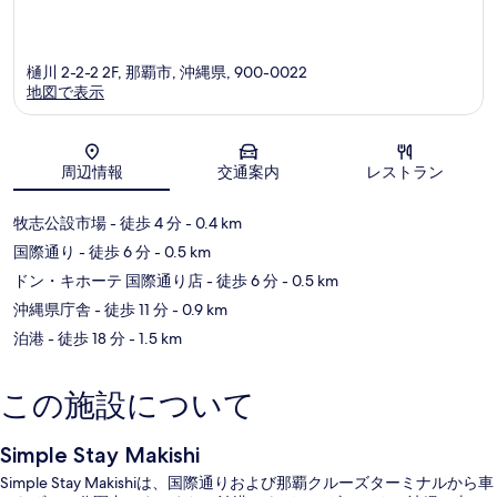
樋川 2-2-2 2F, 那覇市, 沖縄県, 900-0022
地図で表示
地図
周辺情報
交通案内
レストラン
牧志公設市場
- 徒歩 4 分
- 0.4 km
国際通り
- 徒歩 6 分
- 0.5 km
ドン・キホーテ 国際通り店
- 徒歩 6 分
- 0.5 km
沖縄県庁舎
- 徒歩 11 分
- 0.9 km
泊港
- 徒歩 18 分
- 1.5 km
この施設について
Simple Stay Makishi
Simple Stay Makishiは、国際通りおよび那覇クルーズターミナルから車