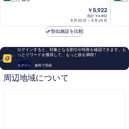
段
段
口コミ 44 件
口コミ
部
&
階
階
現
￥5,922
ホ
中
中
在
テ
9.6、
9.0、
合計 ￥6,552
の
8 月 22 日 ～ 8 月 23 日
ル
最
と
料
那
高
て
金
類似施設を比較
覇
に
も
は
国
素
素
￥5,922
際
晴
晴
通
ら
ら
ログインすると、対象となる割引や特典を確認できます。も
り
し
し
っとリワードを獲得して、もっと旅を満喫 !
那
い、
い、
覇
口
口
ログイン
無料で登録
市
コ
コ
中
ミ
ミ
周辺地域について
心
44
941
部
件
件
件
件
の
の
口
口
コ
コ
ミ
ミ