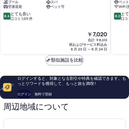
プール
スパ
ペット
デ
ハ
を
空港送迎
ペット可
WiFi 
ュ
レ
表
オ
ア
10
10
とても良い
とて
8.4
8.0
&
プ
段
段
口コミ 1,011 件
口コミ
示
ウ
ラ
階
階
す
ェ
ハ
中
中
現
￥7,020
ル
10
る
8.4、
8.0、
在
ネ
と
と
合計 ￥8,613
の
ス
て
て
税およびサービス料込み
料
プ
8 月 23 日 ～ 8 月 24 日
も
も
金
ラ
良
良
は
ハ
類似施設を比較
い、
い、
￥7,020
9
口
口
コ
コ
ミ
ミ
ログインすると、対象となる割引や特典を確認できます。も
1,011
668
っとリワードを獲得して、もっと旅を満喫 !
件
件
件
件
ログイン
無料で登録
の
の
口
口
周辺地域について
コ
コ
ミ
ミ