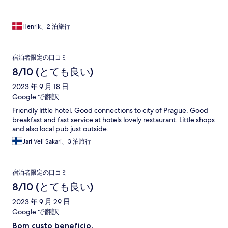
Henrik、2 泊旅行
宿泊者限定の口コミ
8/10 (とても良い)
2023 年 9 月 18 日
Google で翻訳
Friendly little hotel. Good connections to city of Prague. Good
breakfast and fast service at hotels lovely restaurant. Little shops
and also local pub just outside.
Jari Veli Sakari、3 泊旅行
宿泊者限定の口コミ
8/10 (とても良い)
2023 年 9 月 29 日
Google で翻訳
Bom custo beneficio.