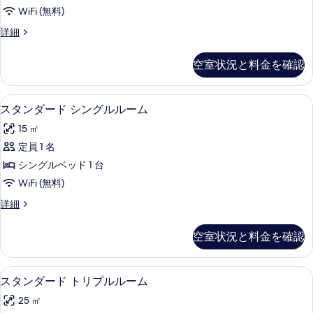
ス
ツ
ン
WiFi (無料)
ス
イ
ル
デ
詳細
ン
タ
ラ
ー
ル
ジ
ッ
ー
空室状況と料金を確認
ム
ク
ム
オ
ス
の
の
ス
ス
詳
スタンダード シングルルーム | 低刺
ス
す
19
タ
スタンダード シングルルーム
イ
細
タ
ジ
べ
ー
15 ㎡
オ
ン
て
ス
ト
定員 1 名
ダ
の
イ
の
シングルベッド 1 台
ー
ー
写
ト
す
WiFi (無料)
ド
真
の
べ
ス
詳細
詳
シ
を
タ
て
細
ン
ン
表
空室状況と料金を確認
の
ダ
グ
示
ー
写
ル
す
ド
スタンダード トリプルルーム | 低刺
ス
真
20
シ
スタンダード トリプルルーム
ル
る
タ
ン
を
ー
25 ㎡
グ
ン
表