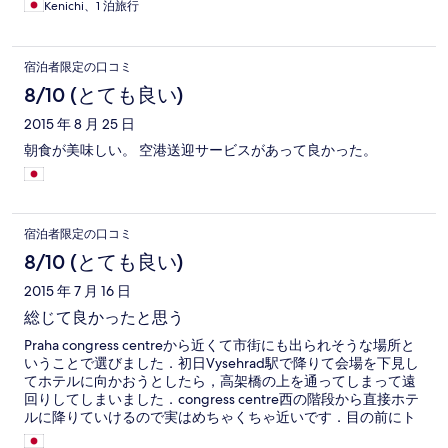
Kenichi、1 泊旅行
宿泊者限定の口コミ
8/10 (とても良い)
2015 年 8 月 25 日
朝食が美味しい。 空港送迎サービスがあって良かった。
宿泊者限定の口コミ
8/10 (とても良い)
2015 年 7 月 16 日
総じて良かったと思う
Praha congress centreから近くて市街にも出られそうな場所と
いうことで選びました．初日Vysehrad駅で降りて会場を下見し
てホテルに向かおうとしたら，高架橋の上を通ってしまって遠
回りしてしまいました．congress centre西の階段から直接ホテ
ルに降りていけるので実はめちゃくちゃ近いです．目の前にト
ラムの駅もあるのでどこに行くにも十分です． ただ，