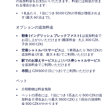
の追加料金をお支払いいただきます。料金には税金が含ま
れる場合があります :
1 名あたり、1 泊につき 50.00 CZKの市税が徴収されま
す (最大 60 泊まで)。
オプションの追加料金
朝食 (イングリッシュ ブレックファスト)
は追加料金で
お召し上がりいただけます (概算料金 : 大人 300 CZK、
子供 300 CZK)
空港シャトルバスサービス
は、1 車両あたり 760 CZKの
追加料金 (片道、最大 4 名) でご利用いただけます
駅でのお迎えサービス
および
バス停シャトルサービス
を追加料金でご利用いただけます
布団
は CZK500 (1 日につき) でご利用いただけます
ペット
介助動物は料金免除
ペットの滞在には、1 泊につき 1 匹あたり 500 CZKの追
加料金 (1 滞在あたり最大 3500 CZK) と 1 回分の清掃料
金 500 CZKがかかります