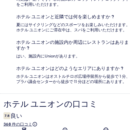
をご利用いただけます。
ホテル ユニオンと近隣では何を楽しめますか ?
夏にはサイクリングなどのスポーツをお楽しみいただけます。
ホテル ユニオンにご滞在中は、スパをご利用いただけます。
ホテル ユニオンの施設内か周辺にレストランはありま
すか ?
はい、施設内にUnionがあります。
ホテル ユニオンはどのようなエリアにありますか ?
ホテル ユニオンはオストルチロボ広場停留所から徒歩で 1 分、
プラハ議会センターから徒歩で 11 分ほどの場所にあります。
ホテル ユニオンの口コミ
口
コ
良い
7.8
ミ
368 件の口コミ