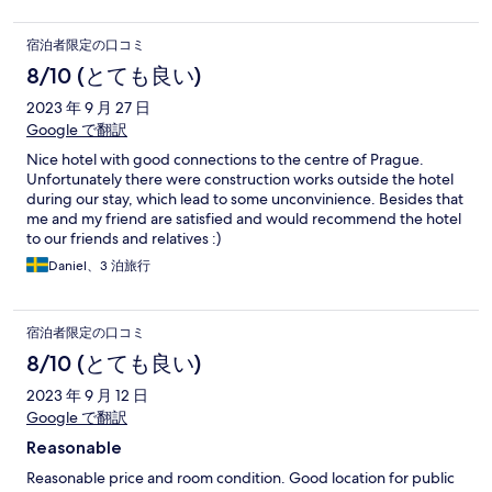
宿泊者限定の口コミ
8/10 (とても良い)
2023 年 9 月 27 日
Google で翻訳
Nice hotel with good connections to the centre of Prague.
Unfortunately there were construction works outside the hotel
during our stay, which lead to some unconvinience. Besides that
me and my friend are satisfied and would recommend the hotel
to our friends and relatives :)
Daniel、3 泊旅行
宿泊者限定の口コミ
8/10 (とても良い)
2023 年 9 月 12 日
Google で翻訳
Reasonable
Reasonable price and room condition. Good location for public