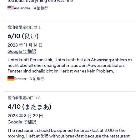
too loud. Everything else was fine
Alejandra、4 泊旅行
宿泊者限定の口コミ
6/10 (良い)
2023 年 11 月 14 日
Google で翻訳
Unterkunft Personal ok, Unterkunft hat ein Abwasserproblem es
riecht überall eher unangenehm aus den Abwasserabläufen,
Fenster sind schalldicht im Herbst war es kein Problem,
Torsten、3 泊旅行
宿泊者限定の口コミ
4/10 (まあまあ)
2023 年 3 月 29 日
Google で翻訳
The restaurant should be opened for breakfast at 8:00 in the
morning. I left at 8:15 without breakfast because the restaurant