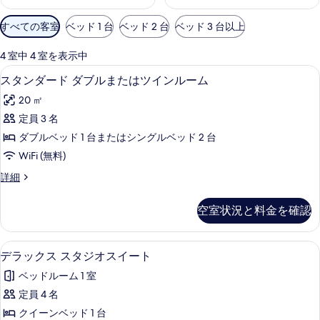
利
すべての客室
ベッド 1 台
ベッド 2 台
ベッド 3 台以上
用
可
4 室中 4 室を表示中
能
スタンダード ダブルまたはツインルーム
ス
24
スタンダード ダブルまたはツインルーム
な
タ
客
20 ㎡
ン
室
定員 3 名
ダ
の
ダブルベッド 1 台またはシングルベッド 2 台
ー
絞
WiFi (無料)
り
ド
ス
詳細
込
ダ
タ
み
ブ
ン
条
空室状況と料金を確認
ダ
ル
件
ー
ま
ド
デラックス スタジオスイート | 低刺
デ
13
ダ
デラックス スタジオスイート
た
ラ
ブ
は
ベッドルーム 1 室
ル
ッ
ま
ツ
定員 4 名
ク
た
イ
クイーンベッド 1 台
は