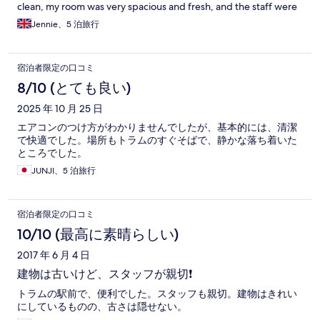
clean, my room was very spacious and fresh, and the staff were
helpful. The hotel does not offer any catering, and the only
Jennie、5 泊旅行
downside is that the bar/restaurant which shares the site and is
supposed to function as the breakfast and dining option, keeps
erratic opening hours. It is great when it is open, but do not rely
宿泊者限定の口コミ
on it being open at the advertised hours. There is a fridge in the
rooms and a Lidl five minutes away, so nobody needs to starve.
8/10 (とても良い)
2025 年 10 月 25 日
エアコンのつけ方がわかりませんでしたが、基本的には、清潔
で快適でした。場所もトラムのすぐそばで、静かな落ち着いた
ところでした。
JUNJI、5 泊旅行
宿泊者限定の口コミ
10/10 (最高に素晴らしい)
2017 年 6 月 4 日
建物は古いけど、スタッフが親切❗
トラムの駅前で、便利でした。スタッフも親切。建物はきれい
にしているものの、古さは隠せない。