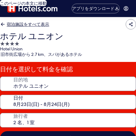
このページの本文に移動
アプリをダウンロード
宿泊施設をすべて表示
ホテル ユニオン
4.0
Hotel Union
つ
旧市街広場から 2.7 km、スパがあるホテル
星
宿
日付を選択して料金を確認
泊
施
目的地
設
日付
旅行者