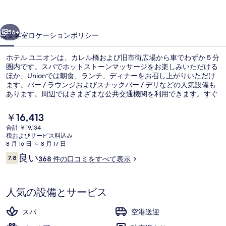
ン
前へ
次へ
の
56+
概要
客室
ロケーション
ポリシー
写
ホテル ユニオンは、カレル橋および旧市街広場から車でわずか 5 分
真
圏内です。スパでホットストーンマッサージをお楽しみいただける
ほか、Unionでは朝食、ランチ、ディナーをお召し上がりいただけ
ギ
ます。バー / ラウンジおよびスナックバー / デリなどの人気設備も
ャ
あります。周辺ではさまざまな公共交通機関を利用できます。すぐ
そばにはオストルチロボ広場停留所があり、スヴァトプルコヴァ停
ラ
留所までは 4 分です。
現
￥16,413
在
リ
合計 ￥19,134
の
税およびサービス料込み
施設の正面
ー
料
8 月 16 日 ～ 8 月 17 日
金
口
良い
7.8
368 件の口コミをすべて表示
は
10段階中7.8
コ
￥16,413
ミ
で
す
人気の設備とサービス
スパ
空港送迎