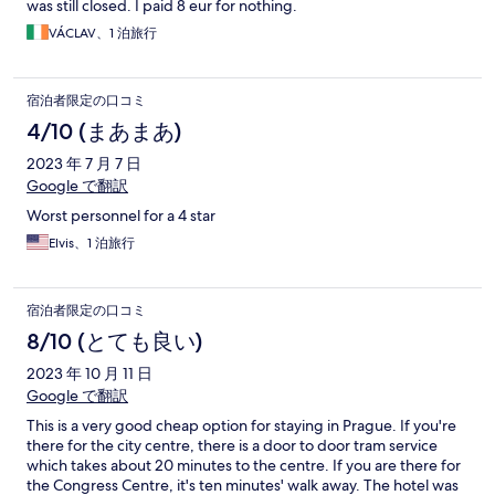
was still closed. I paid 8 eur for nothing.
VÁCLAV、1 泊旅行
宿泊者限定の口コミ
4/10 (まあまあ)
2023 年 7 月 7 日
Google で翻訳
Worst personnel for a 4 star
Elvis、1 泊旅行
宿泊者限定の口コミ
8/10 (とても良い)
2023 年 10 月 11 日
Google で翻訳
This is a very good cheap option for staying in Prague. If you're
there for the city centre, there is a door to door tram service
which takes about 20 minutes to the centre. If you are there for
the Congress Centre, it's ten minutes' walk away. The hotel was