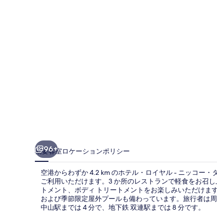
ヤ
ル
-
ニ
ッ
コ
ー・
タ
イ
ペ
96+
概要
客室
ロケーション
ポリシー
イ
空港からわずか 4.2 km のホテル・ロイヤル - ニッコー・
(台
ご利用いただけます。3 か所のレストランで軽食をお召
北
トメント、ボディ トリートメントをお楽しみいただけます
および季節限定屋外プールも備わっています。旅行者は周
老
中山駅までは 4 分で、地下鉄 双連駅までは 8 分です。