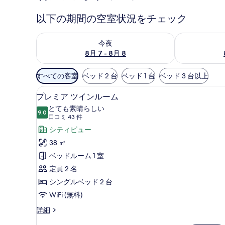
以下の期間の空室状況をチェック
今夜 8月 7 - 8月 8 の空室状況をチェック
明日 8月 8 
今夜
8月 7 - 8月 8
利
すべての客室
ベッド 2 台
ベッド 1 台
ベッド 3 台以上
用
高級寝具、ミニバー、セーフティ
プ
可
7
プレミア ツインルーム
レ
能
とても素晴らしい
9.0
な
10 点中 9.0
ミ
(口
口コミ 43 件
客
コ
ア
シティビュー
室
ミ
ツ
38 ㎡
の
43
イ
ベッドルーム 1 室
絞
件)
ン
定員 2 名
り
ル
シングルベッド 2 台
込
み
ー
WiFi (無料)
条
ム
プ
詳細
件
レ
の