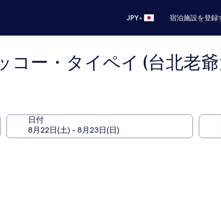
•
JPY
宿泊施設を登録
ッコー・タイペイ (台北老爺
日付