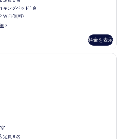
ー
す
ト
キングベッド 1 台
べ
の
WiFi (無料)
て
す
の
細
べ
写
料金を表示
て
真
の
を
ス (室内)、デスク
写
表
真
示
を
す
表
る
示
す
る
室
定員 8 名