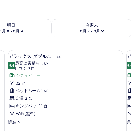
- 8月 9 の空室状況をチェック
今週末 8月 7 - 8月 9 の空室状況をチ
明日
今週末
8月 8 - 8月 9
8月 7 - 8月 9
ボックス (室内)、デスク
高級寝具、ミニバー、セーフティボック
デ
6
デラックス ダブルルーム
デ
ラ
最高に素晴らしい
9.4
9.
10 点中 9.4
ッ
(口
口コミ 18 件
コ
ク
シティビュー
ミ
ス
32 ㎡
18
ダ
ベッドルーム 1 室
件)
ブ
定員 2 名
ル
キングベッド 1 台
ル
WiFi (無料)
ー
デ
デ
詳細
詳
ラ
ラ
ム