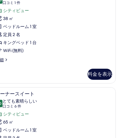
10 点中 8.0
ミ
(口
て
口コミ 1 件
コ
ア
シティビュー
の
ミ
ダ
38 ㎡
写
1
ブ
ベッドルーム 1 室
真
件)
ル
定員 2 名
を
ル
キングベッド 1 台
表
ー
WiFi (無料)
示
ム・
す
細
ラ
る
料金を表示
ウ
ン
ス (室内)、デスク
コーナースイート | 高級寝具、ミニバー、セー
コ
ジ
5
ーナースイート
ー
利
とても素晴らしい
0
10 点中 9.0
ナ
(口
用
口コミ 6 件
・
コ
ー
シティビュー
付
ミ
ス
65 ㎡
き
6
イ
ベッドルーム 1 室
の
件)
定員 2 名