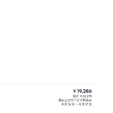
ニバー、セーフティボックス (室内)、デスク
施設内の設備
現
￥19,286
在
合計 ￥22,275
の
税およびサービス料込み
ストラン : ランチ、ディナーに営業
ロビー
料
8 月 16 日 ～ 8 月 17 日
金
は