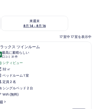
ェック
来週末 8月 14 - 8月 16 の空室状況をチェック
来週末
8月 14 - 8月 16
17 室中 17 室を表示中
ス (室内)、デスク
デラックス ツインルーム | 高級寝具、ミニバ
デ
5
ラックス ツインルーム
ラ
最高に素晴らしい
4
10 点中 9.4
ッ
(口
口コミ 31 件
コ
ク
シティビュー
ミ
ス
32 ㎡
31
ツ
ベッドルーム 1 室
件)
イ
定員 2 名
ン
シングルベッド 2 台
ル
WiFi (無料)
ー
細
ム