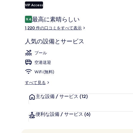
爺
VIP Access
大
口
最高に素晴らしい
9.4
酒
10段階中9.4
カフェ
コ
1,220 件の口コミをすべて表示
ミ
店)
の
人気の設備とサービス
写
プール
真
空港送迎
ギ
WiFi (無料)
ャ
すべて見る
ラ
主な設備 / サービス
(12)
リ
ー
便利な設備 / サービス
(6)