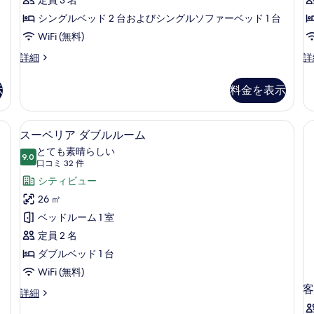
プ
の
利
用
ル
シングルベッド 2 台およびシングルソファーベッド 1 台
す
用
付
付
き
ル
WiFi (無料)
べ
き
の
ー
て
プ
コ
詳細
詳
の
詳
レ
ー
ム・
詳
細
の
ミ
ナ
細
示
料金を表示
ラ
写
ア
ー
ト
ス
ウ
真
リ
イ
ボックス (室内)、デスク
高級寝具、ミニバー、セーフティボック
ス
ン
を
6
プ
ー
スーペリア ダブルルーム
ー
ル
ト
ジ
表
とても素晴らしい
ル
9.0
の
10 点中 9.0
ペ
(口
利
口コミ 32 件
示
ー
詳
コ
リ
シティビュー
用
ム・
細
す
ミ
ラ
ア
26 ㎡
付
る
ウ
32
ダ
ベッドルーム 1 室
き
ン
件)
ジ
ブ
定員 2 名
の
利
ル
ダブルベッド 1 台
す
用
付
ル
WiFi (無料)
べ
き
客
ー
て
ス
詳細
の
ー
ム
詳
の