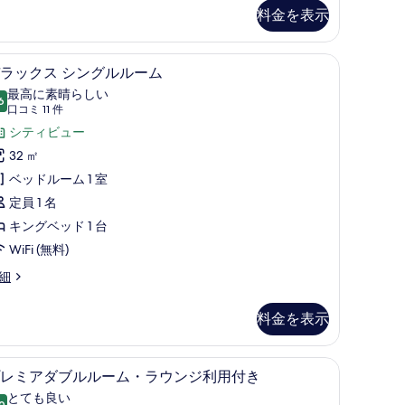
料金を表示
の
す
ス (室内)、デスク
高級寝具、ミニバー、セーフティボックス (室
デ
べ
6
ラックス シングルルーム
ラ
て
最高に素晴らしい
6
10 点中 9.6
ッ
(口
の
口コミ 11 件
コ
ク
シティビュー
写
ミ
ス
32 ㎡
真
11
シ
ベッドルーム 1 室
を
件)
ン
定員 1 名
表
グ
キングベッド 1 台
示
ル
WiFi (無料)
す
ル
る
細
ー
料金を表示
ム
の
ス (室内)、デスク
高級寝具、ミニバー、セーフティボックス (室
プ
す
7
レミアダブルルーム・ラウンジ利用付き
レ
べ
とても良い
0