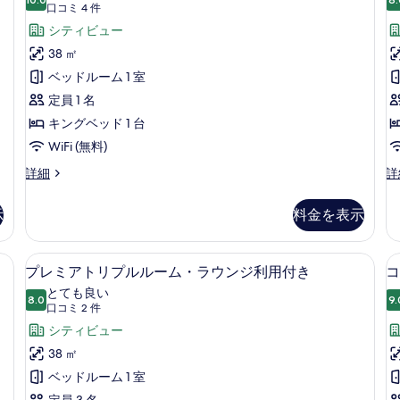
ル
ル
10 点中 10.0
ミ
(口
の
口コミ 4 件
ー
ル
コ
ア
シティビュー
写
ム
ー
ミ
の
ム
シ
38 ㎡
真
詳
の
4
ン
ベッドルーム 1 室
を
細
詳
件)
細
グ
定員 1 名
表
ル
キングベッド 1 台
示
ル
WiFi (無料)
す
ー
る
プ
プ
詳細
詳
レ
レ
ム・
ミ
ミ
示
料金を表示
ラ
ア
ア
シ
ダ
ウ
ン
ブ
ボックス (室内)、デスク
高級寝具、ミニバー、セーフティボック
プ
ン
7
グ
ル
プレミアトリプルルーム・ラウンジ利用付き
コ
レ
ル
ル
ジ
とても良い
ル
8.0
ー
9.
10 点中 8.0
ミ
(口
利
口コミ 2 件
ー
ム
コ
ア
シティビュー
用
ム・
ラ
ミ
ラ
ウ
ト
38 ㎡
付
ウ
ン
2
リ
ベッドルーム 1 室
き
ン
ジ
件)
ジ
利
定員 3 名