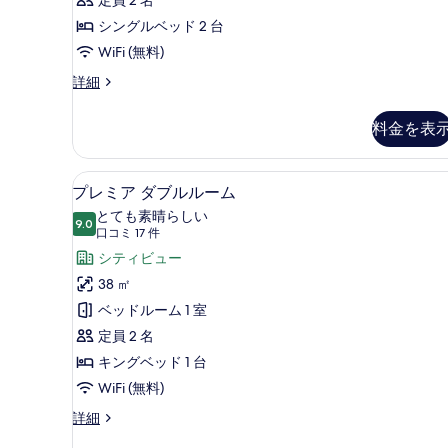
ン
の
の
ル
シングルベッド 2 台
写
詳
細
ー
WiFi (無料)
真
ム・
を
プ
詳細
レ
ラ
表
ミ
料金を表
ウ
示
ア
ツ
ン
す
イ
高級寝具、ミニバー、セーフティ
プ
ジ
る
7
ン
プレミア ダブルルーム
レ
ル
利
とても素晴らしい
ー
9.0
10 点中 9.0
ミ
(口
用
口コミ 17 件
ム・
コ
ア
シティビュー
付
ラ
ミ
ウ
ダ
38 ㎡
き
ン
17
ブ
ベッドルーム 1 室
の
ジ
件)
利
ル
定員 2 名
す
用
ル
キングベッド 1 台
べ
付
き
ー
WiFi (無料)
て
の
ム
の
プ
詳細
詳
レ
の
細
写