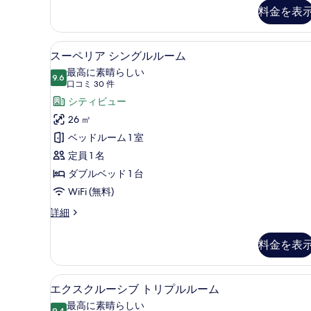
ミ
料金を表
す
ア
ツ
べ
イ
高級寝具、ミニバー、セーフティ
ス
て
6
ン
スーペリア シングルルーム
ー
ル
の
最高に素晴らしい
ー
9.6
10 点中 9.6
ペ
(口
写
口コミ 30 件
ム
コ
リ
シティビュー
真
の
ミ
詳
ア
26 ㎡
を
細
30
シ
ベッドルーム 1 室
表
件)
ン
定員 1 名
示
グ
ダブルベッド 1 台
す
ル
WiFi (無料)
る
ル
ス
詳細
ー
ー
ペ
料金を表
ム
リ
ア
の
シ
高級寝具、ミニバー、セーフティ
エ
す
7
ン
エクスクルーシブ トリプルルーム
ク
グ
べ
最高に素晴らしい
9.4