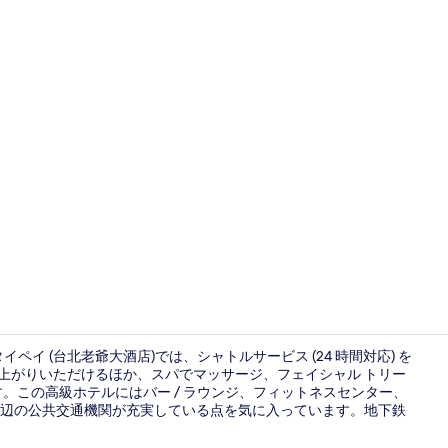
高級寝具、ミ
タイペイ (台北老爺大酒店)では、シャトルサービス (24 時間対応) を
し上がりいただけるほか、スパでマッサージ、フェイシャル トリー
。この高級ホテルにはバー / ラウンジ、フィットネスセンター、
3 か所のレ
辺の公共交通機関が充実している点を気に入っています。地下鉄