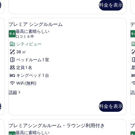
ッ
ッ
示
料金を表示
の
ク
ク
ス
ス
す
ダ
ツ
ボックス (室内)、デスク
高級寝具、ミニバー、セーフティボック
プ
べ
7
ブ
イ
プレミア シングルルーム
デ
レ
ル
ン
て
最高に素晴らしい
ル
9.4
ル
9.
10 点中 9.4
ミ
(口
の
口コミ 6 件
ー
ー
コ
ア
シティビュー
写
ム
ム
ミ
の
の
シ
38 ㎡
真
詳
詳
6
ン
ベッドルーム 1 室
を
細
細
件)
グ
定員 1 名
表
ル
キングベッド 1 台
示
ル
WiFi (無料)
す
ー
る
プ
デ
詳細
詳
レ
ラ
ム
ミ
ッ
示
料金を表示
の
ア
ク
シ
ス
す
ン
シ
ボックス (室内)、デスク
高級寝具、ミニバー、セーフティボック
プ
べ
7
グ
ン
プレミアシングルルーム・ラウンジ利用付き
プ
レ
ル
グ
て
最高に素晴らしい
10.0
8.