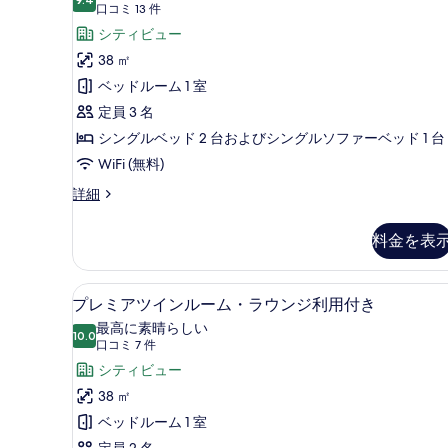
ル
10 点中 9.4
ス
(口
て
口コミ 13 件
ル
コ
ク
シティビュー
の
ー
ミ
ム
ル
38 ㎡
写
の
13
ー
ベッドルーム 1 室
真
詳
件)
細
シ
定員 3 名
を
ブ
シングルベッド 2 台およびシングルソファーベッド 1 台
表
ト
WiFi (無料)
示
リ
す
エ
詳細
ク
プ
る
ス
料金を表
ル
ク
ル
ル
ー
高級寝具、ミニバー、セーフティ
プ
ー
7
シ
プレミアツインルーム・ラウンジ利用付き
レ
ブ
ム
最高に素晴らしい
ト
10.0
10 点中 10.0
ミ
(口
の
口コミ 7 件
リ
コ
ア
シティビュー
す
プ
ミ
ル
ツ
38 ㎡
べ
ル
7
イ
ベッドルーム 1 室
て
ー
件)
ム
定員 2 名