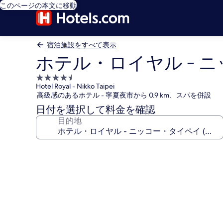
このページの本文に移動
宿泊施設をすべて表示
ホテル・ロイヤル - ニ
4.5
Hotel Royal - Nikko Taipei
つ
高級感のあるホテル - 寧夏夜市から 0.9 km、スパを併設
星
日付を選択して料金を確認
宿
目的地
泊
施
設
ホ
テ
ル・
ロ
イ