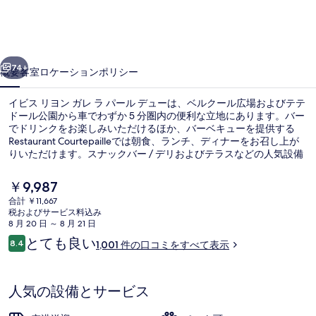
ン
ガ
前へ
次へ
レ
74+
概要
客室
ロケーション
ポリシー
ラ
イビス リヨン ガレ ラ パール デューは、ベルクール広場およびテテ
パ
ドール公園から車でわずか 5 分圏内の便利な立地にあります。バー
でドリンクをお楽しみいただけるほか、バーベキューを提供する
ー
Restaurant Courtepailleでは朝食、ランチ、ディナーをお召し上が
ル
りいただけます。スナックバー / デリおよびテラスなどの人気設備
もあります。親切なスタッフや総合的な施設のコンディションが旅
デ
行者の高い評価を得ています。周辺ではさまざまな公共交通機関を
現
￥9,987
利用できます。パール・デュ・ヴィルレット・シュッド トラム停留
在
ュ
合計 ￥11,667
所までは 5 分、パール デュ - ヴィヴィエ メル トラム停留所までは 7
の
税およびサービス料込み
分です。
朝食 (ビュッフェ)、毎日提供 (有料)
ー
料
8 月 20 日 ～ 8 月 21 日
金
口
とても良い
の
8.4
1,001 件の口コミをすべて表示
は
10段階中8.4
コ
￥9,987
写
ミ
で
す
真
人気の設備とサービス
ギ