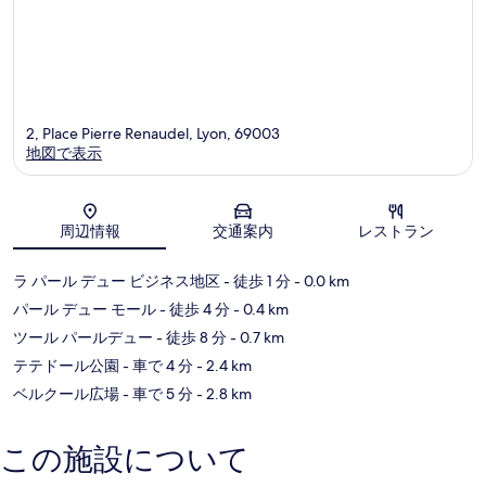
セ
ン
ン
タ
タ
ー
ー
2, Place Pierre Renaudel, Lyon, 69003
地図で表示
地図
周辺情報
交通案内
レストラン
ラ パール デュー ビジネス地区
- 徒歩 1 分
- 0.0 km
パール デュー モール
- 徒歩 4 分
- 0.4 km
ツール パールデュー
- 徒歩 8 分
- 0.7 km
テテドール公園
- 車で 4 分
- 2.4 km
ベルクール広場
- 車で 5 分
- 2.8 km
この施設について