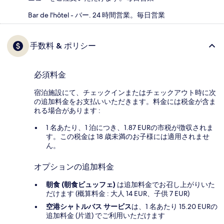
Bar de l'hôtel - バー. 24 時間営業。毎日営業
手数料 & ポリシー
必須料金
宿泊施設にて、チェックインまたはチェックアウト時に次
の追加料金をお支払いいただきます。料金には税金が含ま
れる場合があります :
1 名あたり、1 泊につき、1.87 EURの市税が徴収されま
す。この税金は 18 歳未満のお子様には適用されませ
ん。
オプションの追加料金
朝食 (朝食ビュッフェ)
は追加料金でお召し上がりいた
だけます (概算料金 : 大人 14 EUR、子供 7 EUR)
空港シャトルバス サービス
は、1 名あたり 15.20 EURの
追加料金 (片道) でご利用いただけます