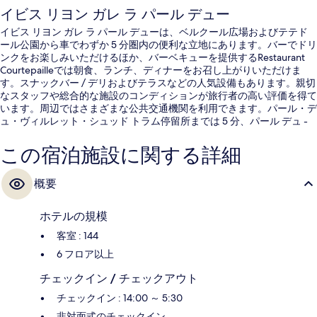
イビス リヨン ガレ ラ パール デュー
イビス リヨン ガレ ラ パール デューは、ベルクール広場およびテテド
ール公園から車でわずか 5 分圏内の便利な立地にあります。バーでドリ
ンクをお楽しみいただけるほか、バーベキューを提供するRestaurant
Courtepailleでは朝食、ランチ、ディナーをお召し上がりいただけま
す。スナックバー / デリおよびテラスなどの人気設備もあります。親切
なスタッフや総合的な施設のコンディションが旅行者の高い評価を得て
います。周辺ではさまざまな公共交通機関を利用できます。パール・デ
ュ・ヴィルレット・シュッド トラム停留所までは 5 分、パール デュ -
ヴィヴィエ メル トラム停留所までは 7 分です。
この宿泊施設に関する詳細
概要
ホテルの規模
客室 : 144
6 フロア以上
チェックイン / チェックアウト
チェックイン : 14:00 ～ 5:30
非対面式のチェックイン