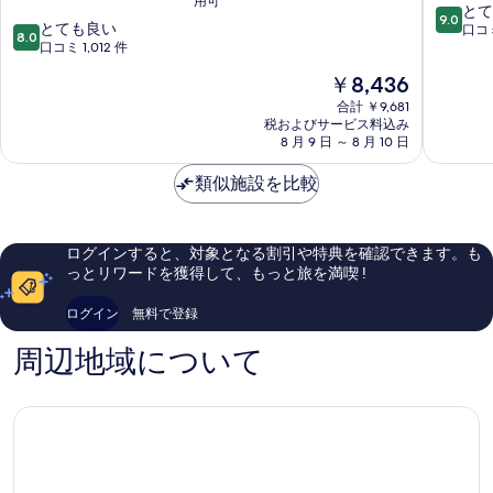
用可
ッ
PRIME
示
10
とて
9.0
セ
-
10
とても良い
段
口コミ
す
8.0
リ
リ
段
口コミ 1,012 件
階
ヨ
ヨ
る
階
中
現
￥8,436
ン
ン
中
9.0、
在
セ
セ
8.0、
合計 ￥9,681
と
の
ン
税およびサービス料込み
ン
と
て
料
8 月 9 日 ～ 8 月 10 日
タ
タ
て
も
金
ー
ー
も
素
は
類似施設を比較
-
ガ
良
晴
￥8,436
ガ
ー
い、
ら
ー
ル
口
し
ル
パ
コ
い、
ログインすると、対象となる割引や特典を確認できます。も
パ
ー
ミ
口
っとリワードを獲得して、もっと旅を満喫 !
ー
ル
1,012
コ
ル
デ
件
ミ
ログイン
無料で登録
デ
ュ
件
1,518
ュ
ー
の
件
周辺地域について
ー
リ
口
件
リ
ヨ
コ
の
ヨ
ン
ミ
口
ン
シ
コ
シ
テ
ミ
テ
ィ
ィ
セ