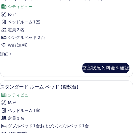
タ
ー
ッ
シティビュー
ム
ン
ダ
ド
16 ㎡
ダ
ブ
1
ベッドルーム 1 室
ル
ー
台
ベ
定員 2 名
ド
ッ
の
シングルベッド 2 台
ド
ツ
す
WiFi (無料)
1
イ
台
べ
ス
詳細
の
ン
タ
て
詳
ル
ン
細
の
空室状況と料金を確認
ダ
ー
写
ー
ム
ド
真
スタンダード ルーム ベッド (複数台
ス
10
ツ
スタンダード ルーム ベッド (複数台)
シ
を
タ
イ
ン
シティビュー
ン
表
ン
ル
グ
16 ㎡
示
ダ
ー
ル
ベッドルーム 1 室
ム
す
ー
シ
ベ
定員 3 名
る
ド
ン
ッ
ダブルベッド 1 台およびシングルベッド 1 台
グ
ル