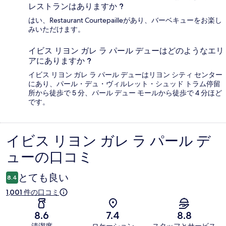
レストランはありますか ?
はい、Restaurant Courtepailleがあり、バーベキューをお楽し
みいただけます。
イビス リヨン ガレ ラ パール デューはどのようなエリ
アにありますか ?
イビス リヨン ガレ ラ パール デューはリヨン シティ センター
にあり、パール・デュ・ヴィルレット・シュッド トラム停留
所から徒歩で 5 分、パール デュー モールから徒歩で 4 分ほど
です。
イビス リヨン ガレ ラ パール デ
口
ューの口コミ
コ
ミ
とても良い
8.4
1,001 件の口コミ
8.6
7.4
8.8