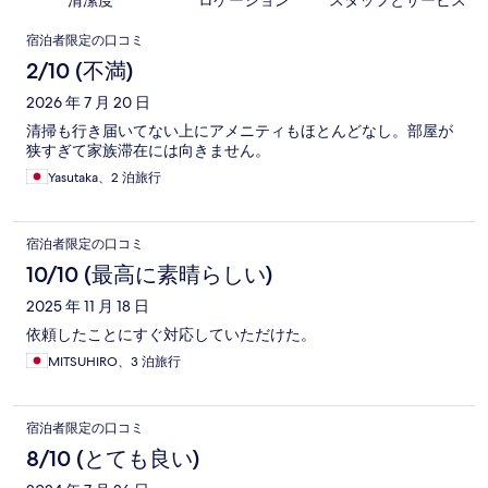
清潔度
ロケーション
スタッフとサービス
口
宿泊者限定の口コミ
コ
2/10 (不満)
ミ
2026 年 7 月 20 日
清掃も行き届いてない上にアメニティもほとんどなし。部屋が
狭すぎて家族滞在には向きません。
Yasutaka、2 泊旅行
宿泊者限定の口コミ
10/10 (最高に素晴らしい)
2025 年 11 月 18 日
依頼したことにすぐ対応していただけた。
MITSUHIRO、3 泊旅行
宿泊者限定の口コミ
8/10 (とても良い)