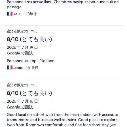
Personnel très accueillant. Chambres basiques pour une nuit de
passage
LUCIE、1 泊旅行
宿泊者限定の口コミ
8/10 (とても良い)
2026 年 7 月 19 日
Google で翻訳
Personnel au top ! Ptdj bon
Cédric、1 泊旅行
宿泊者限定の口コミ
8/10 (とても良い)
2026 年 7 月 16 日
Google で翻訳
Good location a short walk from the main station, with access to
trams, metro and buses as well as trains. Good place to explore
Lyon from. Room was comfortable and fine for a short stay (we