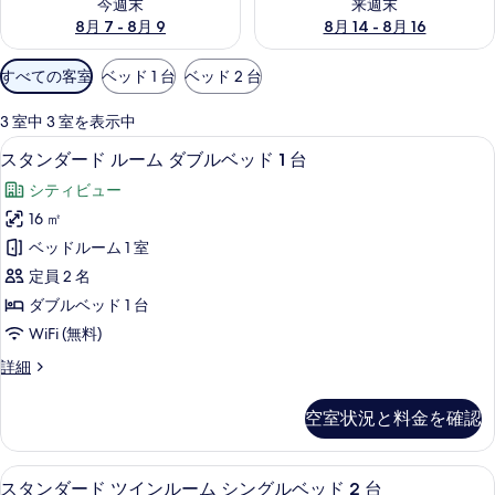
今週末
来週末
8月 7 - 8月 9
8月 14 - 8月 16
利
すべての客室
ベッド 1 台
ベッド 2 台
用
可
3 室中 3 室を表示中
能
スタンダード ルーム ダブルベッド 1
ス
11
スタンダード ルーム ダブルベッド 1 台
な
タ
客
シティビュー
ン
室
16 ㎡
ダ
の
ベッドルーム 1 室
ー
絞
定員 2 名
り
ド
ダブルベッド 1 台
込
ル
WiFi (無料)
み
ー
条
ス
詳細
ム
件
タ
ダ
ン
空室状況と料金を確認
ダ
ブ
ー
ル
ド
スタンダード ツインルーム シングルベ
ス
8
ル
スタンダード ツインルーム シングルベッド 2 台
ベ