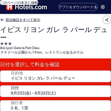
このページの本文に移動
アプリをダウンロード
宿泊施設をすべて表示
イビス リヨン ガレ ラ パール デュ
ー
3.0
ibis Lyon Gare la Part Dieu
つ
テテドール公園から 1.9 km、レストランがあるホテル
星
宿
日付を選択して料金を確認
泊
施
目的地
設
日付
旅行者