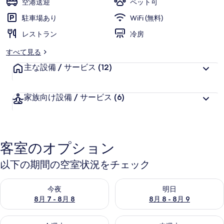
空港送迎
ペット可
ャ
駐車場あり
WiFi (無料)
ラ
レストラン
冷房
リ
すべて見る
ー
主な設備 / サービス
(12)
家族向け設備 / サービス
(6)
客室のオプション
以下の期間の空室状況をチェック
今夜 8月 7 - 8月 8 の空室状況をチェック
明日 8月 8 - 8月 9 の空室
今夜
明日
8月 7 - 8月 8
8月 8 - 8月 9
今週末 8月 7 - 8月 9 の空室状況をチェック
来週末 8月 14 - 8月 16 の