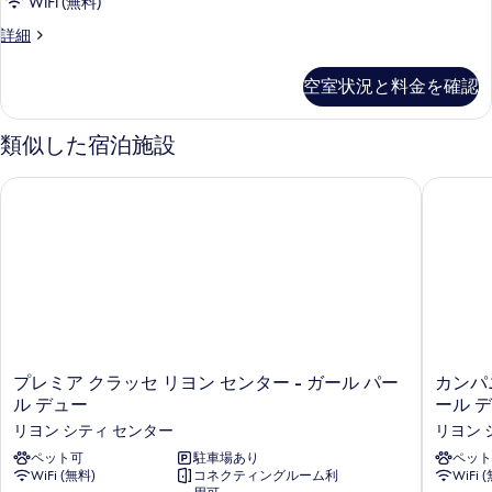
ド
WiFi (無料)
ル
ー
ベ
2
ス
詳細
ッ
ム
タ
台
ド
ベ
ン
2
の
空室状況と料金を確認
ダ
ッ
台
す
ー
の
ド
ド
類似した宿泊施設
べ
詳
ル
(複
細
て
ー
プレミア クラッセ リヨン センター - ガール パール デュー
カンパニー
数
ム
の
ベ
台)
写
ッ
の
ド
真
(複
す
を
数
べ
台)
表
て
の
示
詳
の
す
細
プ
カ
プレミア クラッセ リヨン センター - ガール パー
カンパニ
写
る
レ
ン
ル デュー
ール 
真
ミ
パ
リヨン シティ センター
リヨン 
ア
ニ
を
ク
ペット可
駐車場あり
ー
ペット
表
WiFi (無料)
コネクティングルーム利
WiFi 
ラ
ル