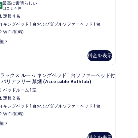
の
イ
最高に素晴らしい
6
写
10 点中 9.6
ー
(口
口コミ 4 件
コ
真
ト
定員 4 名
ミ
を
キ
キングベッド 1 台およびダブルソファーベッド 1 台
4
表
ン
WiFi (無料)
件)
示
グ
細
す
ベ
料金を表示
る
ッ
ド
 ピロートップベッド、デスク、ノートパソコン用作業スペース、アイロン / アイロ
ピロートップベッド、デスク、ノートパソコン
デ
1
ラックス ルーム キングベッド 1 台ソファーベッド付
台
ラ
 バリアフリー 禁煙 (Accessible Bathtub)
ソ
ッ
ベッドルーム 1 室
フ
ク
定員 2 名
ァ
ス
キングベッド 1 台およびダブルソファーベッド 1 台
ー
ル
WiFi (無料)
ベ
ー
細
ッ
ム
ド
キ
料金を表示