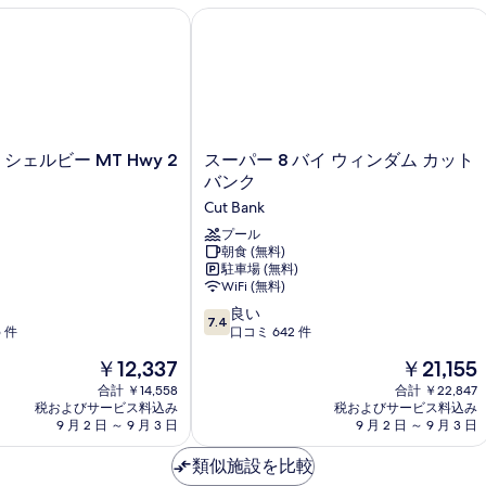
ー
示
ー
ルビー MT Hwy 2 & I-15
スーパー 8 バイ ウィンダム カット 
禁
禁
す
煙
煙
る
の
の
詳
細
す
べ
ス
 シェルビー MT Hwy 2
スーパー 8 バイ ウィンダム カット
て
ー
バンク
パ
の
Cut Bank
ー
写
8
プール
朝食 (無料)
真
バ
駐車場 (無料)
イ
を
WiFi (無料)
ウ
表
10
ィ
良い
7.4
段
5 件
ン
口コミ 642 件
示
階
ダ
現
現
￥12,337
￥21,155
す
中
ム
在
在
7.4、
合計 ￥14,558
カ
合計 ￥22,847
る
の
の
税およびサービス料込み
税およびサービス料込み
良
ッ
料
料
9 月 2 日 ～ 9 月 3 日
9 月 2 日 ～ 9 月 3 日
い、
ト
金
金
口
バ
は
は
類似施設を比較
コ
ン
￥12,337
￥21,155