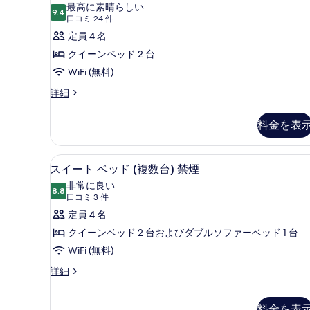
ブ
Upgrade
最高に素晴らしい
の
9.4
の
10 点中 9.4
ル
(口
口コミ 24 件
詳
写
コ
ル
定員 4 名
細
ミ
真
ー
クイーンベッド 2 台
24
を
ム
WiFi (無料)
件)
表
ク
ダ
詳細
ブ
示
イ
ル
す
料金を表
ー
ル
る
ー
ン
ム
ピロートップベッド、デスク、
ス
ベ
3
ク
スイート ベッド (複数台) 禁煙
イ
イ
ッ
非常に良い
ー
8.8
10 点中 8.8
ー
(口
ド
口コミ 3 件
ン
コ
ト
定員 4 名
2
ベ
ミ
ッ
台
ベ
クイーンベッド 2 台およびダブルソファーベッド 1 台
ド
3
の
ッ
WiFi (無料)
2
件)
台
す
ド
ス
詳細
の
イ
べ
(複
詳
ー
て
細
数
ト
料金を表