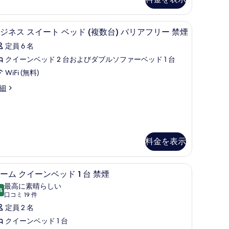
付
ン
き
グ
ド、デスク、ノートパソコン用作業スペース、アイロン / アイロン台
ソコン用作業スペース、アイロン / アイロン台
ピロートップベッド、デスク、ノートパソコン
ビ
1
ジネス スイート ベッド (複数台) バリアフリー 禁煙
禁
ベ
ジ
定員 6 名
煙
ッ
ネ
クイーンベッド 2 台およびダブルソファーベッド 1 台
の
ド
ス
WiFi (無料)
す
ス
台
細
べ
イ
ソ
て
ー
フ
の
ト
ァ
写
ベ
ー
料金を表示
真
ッ
ベ
を
ド
ソコン用作業スペース、アイロン / アイロン台
ッ
ピロートップベッド、デスク、ノートパソコン
ル
表
複
2
ーム クイーンベッド 1 台 禁煙
ド
ー
示
数
最高に素晴らしい
複
4
付
10 点中 9.4
ム
す
(口
口コミ 19 件
)
コ
き
)
ク
定員 2 名
る
バ
ミ
バ
イ
クイーンベッド 1 台
リ