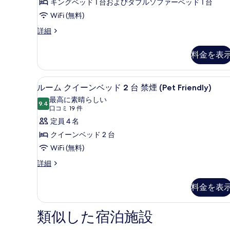
キングベッド 1 台およびダブルソファーベッド 1 台
ル
ベ
1
1
WiFi (無料)
ッ
ー
件)
台
ド
デ
詳細
ム
バ
1
ラ
台
キ
リ
ッ
バ
料金を表
ク
ン
ア
リ
ス
グ
ア
フ
ル
ピロートップベッド、デスク、
ル
フ
ベ
3
ー
ルーム クイーンベッド 2 台 禁煙 (Pet Friendly)
リ
リ
ー
ム
ッ
最高に素晴らしい
ー
ー
キ
9.4
10 点中 9.4
ム
(口
口コミ 19 件
禁
ド
ン
禁
煙
コ
ク
定員 4 名
グ
1
煙
(Roll-
ミ
ベ
イ
クイーンベッド 2 台
In
台
(Roll-
ッ
19
Shower)
ー
WiFi (無料)
ソ
ド
In
件)
の
1
ン
ル
詳細
フ
Shower)
詳
台
ー
細
ベ
の
ァ
ソ
ム
料金を表
フ
ッ
す
ー
ク
ァ
イ
ド
べ
ベ
ー
ー
類似した宿泊施設
2
ベ
て
ッ
ン
ッ
台
ベ