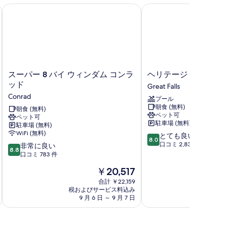
表
る
バンク
スーパー 8 バイ ウィンダム コンラッド
ヘリテージ イン
示
示
す
す
る
る
ス
ヘ
スーパー 8 バイ ウィンダム コンラ
ヘリテージ イン
ー
リ
ッド
Great Falls
パ
テ
Conrad
プール
ー
ー
朝食 (無料)
8
朝食 (無料)
ジ
ペット可
ペット可
バ
イ
駐車場 (無料)
駐車場 (無料)
イ
ン
WiFi (無料)
10
とても良い
ウ
Great
8.0
段
口コミ 2,838 件
10
ィ
非常に良い
Falls
8.8
階
段
ン
口コミ 783 件
中
階
ダ
現
￥20,517
8.0、
中
ム
在
と
8.8、
コ
合計 ￥22,159
の
て
税およびサービス料込み
税およ
非
ン
料
9 月 6 日 ～ 9 月 7 日
8 月
も
常
ラ
金
良
に
ッ
は
い、
良
ド
￥20,517