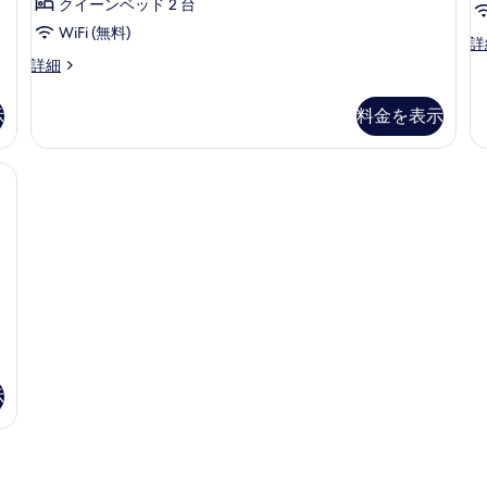
クイーンベッド 2 台
フ
イ
ア
台)
ア
3
リ
フ
WiFi (無料)
バ
ー
ル
件)
詳
ー
フ
リ
リ
ー
ビ
詳細
禁
ト
ー
ア
リ
ム
ジ
煙
禁
フ
ク
ク
ネ
ー
(A
煙
リ
示
料金を表示
イ
ス
イ
Ba
の
禁
ー
ー
ス
の
詳
1
ー
禁
ン
煙
イ
詳
細
ノートパソコン用作業スペース、アイロン / アイロン台
煙
ベ
ン
ー
細
(Transfer
(Transfer
ッ
ト
(
ベ
Shower)
Shower)
ド
ク
の
B
ッ
1
の
イ
詳
台
ー
ド
す
細
禁
ン
2
べ
煙
ベ
の
台
ッ
て
詳
ド
バ
の
細
2
リ
台
写
示
バ
ア
真
リ
フ
ア
を
フ
リ
表
リ