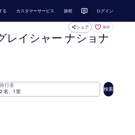
する
カスタマーサービス
旅程
ログイン
シェア
保存
 グレイシャー ナショナ
旅行者
検索