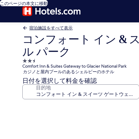
このページの本文に移動
宿泊施設をすべて表示
コンフォート イン & 
ル パーク
2.5
Comfort Inn & Suites Gateway to Glacier National Park
つ
カジノと屋内プールのあるシェルビーのホテル
星
日付を選択して料金を確認
宿
目的地
泊
施
設
コ
ン
フ
ォ