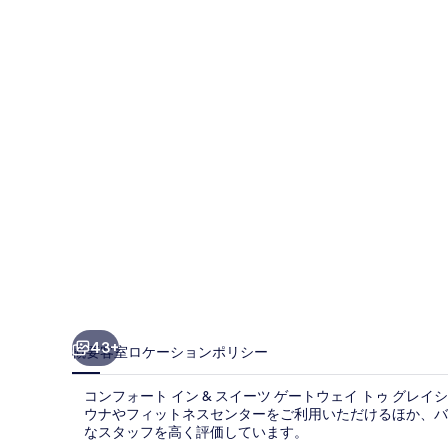
ー
ト
イ
ン
&
ス
イ
ー
ツ
ゲ
ー
43+
概要
客室
ロケーション
ポリシー
ト
コンフォート イン & スイーツ ゲートウェイ トゥ グレ
ウ
ウナやフィットネスセンターをご利用いただけるほか、バー
ェ
なスタッフを高く評価しています。