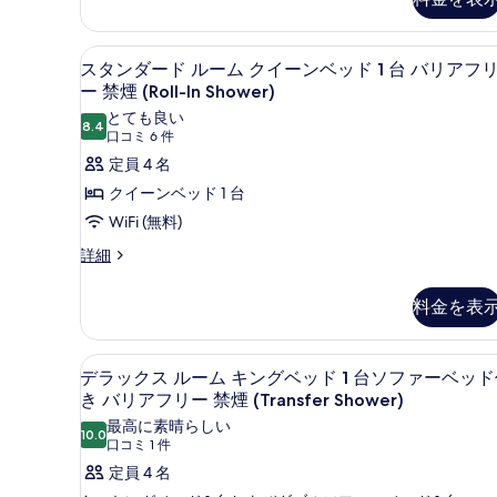
ベ
の
台)
ッ
写
禁
スタンダード ルーム クイーンベッ
ス
ド
5
スタンダード ルーム クイーンベッド 1 台 バリアフ
真
(複
煙
タ
ー 禁煙 (Roll-In Shower)
数
を
の
ン
台)
とても良い
8.4
表
10 点中 8.4
す
禁
(口
口コミ 6 件
ダ
煙
コ
示
べ
定員 4 名
ー
の
ミ
す
て
クイーンベッド 1 台
詳
ド
6
細
る
の
WiFi (無料)
ル
件)
写
ス
詳細
ー
タ
真
ム
ン
料金を表
を
ダ
ク
ー
表
イ
ド
ピロートップベッド、デスク、
デ
示
ー
1
ル
デラックス ルーム キングベッド 1 台ソファーベッ
ラ
ー
す
き バリアフリー 禁煙 (Transfer Shower)
ン
ム
ッ
る
最高に素晴らしい
ベ
ク
10.0
10 点中 10.0
(口
口コミ 1 件
ク
イ
ッ
コ
定員 4 名
ー
ス
ド
ン
ミ