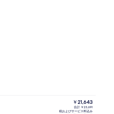
ベッド、デスク、ノートパソコン用作業スペース、アイロン / アイロン台
ロビー
現
￥21,643
在
合計 ￥23,691
の
税およびサービス料込み