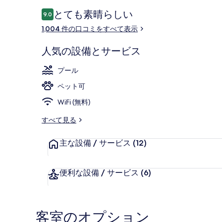
イ
口
とても素晴らしい
9.0
10段階中9.0
コ
ト
1,004 件の口コミをすべて表示
ミ
ゥ
人気の設備とサービス
グ
屋内プール
プール
レ
ペット可
イ
WiFi (無料)
シ
ャ
すべて見る
ー
主な設備 / サービス
(12)
ナ
シ
便利な設備 / サービス
(6)
ョ
ナ
客室のオプション
ル