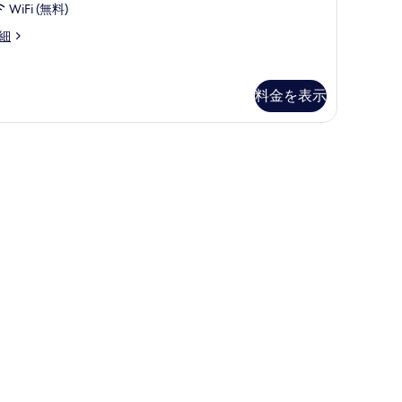
19
リ
ー
WiFi (無料)
ア
件)
ア
ン
細
フ
フ
ベ
リ
リ
ッ
ー
ccessible
料金を表示
ー
ド
thtub)
禁
禁
煙
台
煙
の
禁
Accessible
す
athtub)
煙
べ
の
の
て
す
す
の
べ
べ
写
て
て
真
の
の
を
写
写
表
真
真
示
を
を
す
表