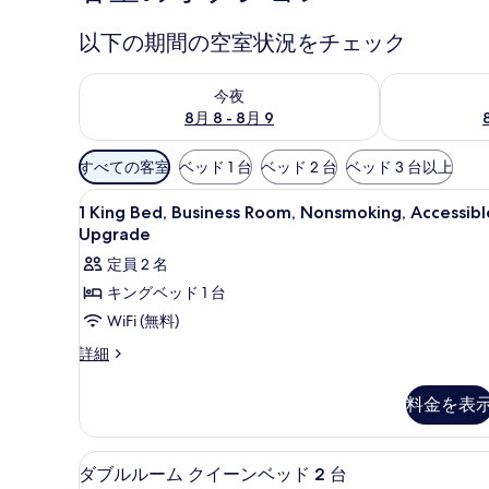
パ
以下の期間の空室状況をチェック
ー
今夜 8月 8 - 8月 9 の空室状況をチェック
明日 8月 9 
ク
今夜
8月 8 - 8月 9
の
写
利
すべての客室
ベッド 1 台
ベッド 2 台
ベッド 3 台以上
用
真
1
ピロートップベッド、デスク、
可
5
1 King Bed, Business Room, Nonsmoking, Accessibl
King
ギ
能
Upgrade
Bed,
な
ャ
定員 2 名
Business
客
キングベッド 1 台
ラ
Room,
室
WiFi (無料)
Nonsmoking,
の
リ
Accessible,
絞
1
詳細
ー
King
Upgrade
り
Bed,
込
の
料金を表
Business
み
す
Room,
条
Nonsmoking,
べ
ピロートップベッド、デスク、
ダ
5
件
Accessible,
ダブルルーム クイーンベッド 2 台
て