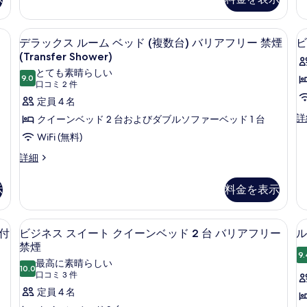
ク
の
ド
ン
す
1
ス
詳
付
グ
台
ル
べ
細
き
ド 1 台 バリアフリー 禁煙 (Roll-In Shower) | ピロートップベッ
ピロートップベッド、デスク、ノートパ
デ
ベ
3
ー
リ
デラックス ルーム ベッド (複数台) バリアフリー 禁煙
ビ
禁
禁
て
ッ
ラ
ム
煙
(Transfer Shower)
ド
煙
の
キ
の
ッ
1
とても素晴らしい
ン
9.0
詳
の
写
10 点中 9.0
台
(口
口コミ 2 件
ク
グ
細
禁
す
コ
真
1
定員 4 名
ベ
ス
煙
ミ
ッ
べ
ビ
詳
を
クイーンベッド 2 台およびダブルソファーベッド 1 台
の
ル
ド
2
ジ
詳
て
表
WiFi (無料)
1
ー
ネ
件)
細
台
の
示
ス
デ
詳細
ム
ソ
ス
ラ
写
す
フ
ベ
イ
ッ
真
ァ
示
料金を表示
る
ー
ク
ッ
ー
ト
を
ス
ド
ベ
ベ
ル
ノートパソコン用作業スペース、アイロン / アイロン台
表
ピロートップベッド、デスク、ノートパ
ビ
ッ
ッ
(複
1
(
ー
ド付
ビジネス スイート クイーンベッド 2 台 バリアフリー
ル
ド
ド
示
ジ
ム
禁煙
数
付
(
ベ
9.
す
ネ
き
最高に素晴らしい
数
台)
台
ッ
10.0
10 点中 10.0
(口
バ
口コミ 3 件
る
台
ス
ド
バ
リ
コ
バ
定員 4 名
(複
ス
ア
リ
リ
数
ミ