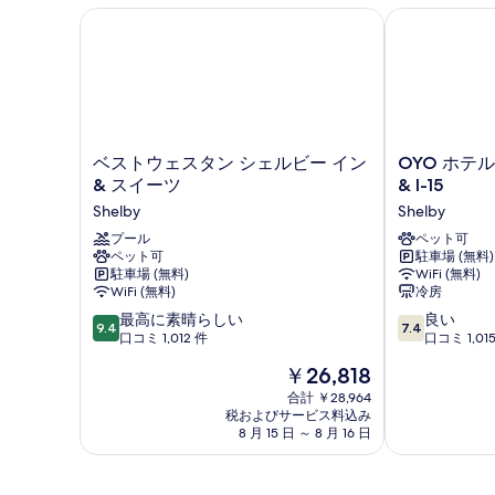
の
ド
ド
ッ
ベストウェスタン シェルビー イン & スイーツ
OYO ホテル シェ
禁
付
写
付
ド
き
煙
2
真
き
バ
台
(Pet
を
バ
リ
禁
Friendly)
ア
煙
表
リ
フ
の
(Pet
示
ア
リ
Friendly)
す
ベ
OYO
ベストウェスタン シェルビー イン
OYO ホテル
ー
す
フ
の
ス
ホ
& スイーツ
& I-15
禁
べ
詳
ト
テ
る
リ
煙
Shelby
Shelby
細
て
ウ
ル
(Transfer
ー
ェ
プール
シ
ペット可
の
Shower)
ペット可
駐車場 (無料)
禁
ス
ェ
の
写
駐車場 (無料)
WiFi (無料)
タ
ル
詳
煙
WiFi (無料)
冷房
ン
ビ
真
細
(Transfer
10
10
シ
最高に素晴らしい
ー
良い
9.4
7.4
を
段
段
ェ
口コミ 1,012 件
MT
口コミ 1,01
Shower)
階
階
表
ル
Hwy
の
現
￥26,818
中
中
ビ
2
示
在
す
9.4、
7.4、
ー
合計 ￥28,964
&
の
す
税およびサービス料込み
最
良
イ
I-
べ
料
8 月 15 日 ～ 8 月 16 日
高
い、
ン
15
る
金
て
に
口
&
Shelby
は
素
コ
ス
の
￥26,818