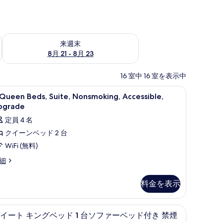
チェック
来週末 8月 21 - 8月 23 の空室状況をチェック
来週末
8月 21 - 8月 23
16 室中 16 室を表示中
ソコン用作業スペース、アイロン / アイロン台
ピロートップベッド、デスク、ノートパソコン
6
Queen Beds, Suite, Nonsmoking, Accessible,
ueen
pgrade
eds,
定員 4 名
ite,
クイーンベッド 2 台
onsmoking,
WiFi (無料)
ccessible,
pgrade
細
ueen
の
ds,
す
料金を表示
ite,
べ
nsmoking,
cessible,
ソコン用作業スペース、アイロン / アイロン台
て
ピロートップベッド、デスク、ノートパソコン
ス
1
pgrade
イート キングベッド 1 台ソファーベッド付き 禁煙