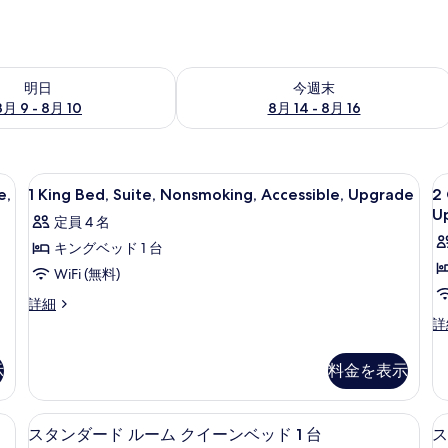
- 8月 10 の空室状況をチェック
今週末 8月 14 - 8月 16 の空室状況を
明日
今週末
8月 9 - 8月 10
8月 14 - 8月 16
ノートパソコン用作業スペース、アイロン / アイロン台
1
ピロートップベッド、デスク、ノートパ
2
1
e,
1 King Bed, Suite, Nonsmoking, Accessible, Upgrade
2 
King
Q
U
定員 4 名
Bed,
B
キングベッド 1 台
Suite,
Su
Nonsmoking,
N
WiFi (無料)
Accessible,
A
1
詳細
Upgrade
U
King
2
詳
Bed,
Q
の
Suite,
Be
す
示
料金を表示
Nonsmoking,
Su
Accessible,
べ
No
Upgrade
Ac
ノートパソコン用作業スペース、アイロン / アイロン台
て
ピロートップベッド、デスク、ノートパ
ス
の
5
U
スタンダード ルーム クイーンベッド 1 台
ス
詳