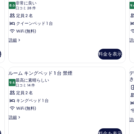
の
タ
の
非常に良い
細
8.6
詳
9.
写
10 点中 8.6
ン
(口
口コミ 28 件
細
コ
真
ダ
定員 2 名
ミ
を
ー
クイーンベッド 1 台
28
表
ド
WiFi (無料)
件)
示
ル
ス
ス
詳細
詳
タ
イ
す
ー
ン
ー
示
料金を表示
る
ム
ダ
ト
ー
キ
ク
ド
ン
ノートパソコン用作業スペース、アイロン / アイロン台
ルーム キングベッド 1 台 禁煙 |
ル
1
イ
4
ル
グ
ルーム キングベッド 1 台 禁煙
デ
ー
ー
ベ
ー
き
最高に素晴らしい
ム
9.4
ッ
10 点中 9.4
ム
(口
ン
口コミ 14 件
ク
ド
コ
キ
定員 2 名
ベ
イ
1
ミ
ー
台
ン
キングベッド 1 台
ッ
ン
ソ
14
グ
WiFi (無料)
ド
ベ
フ
件)
ッ
ァ
ベ
1
ル
詳細
デ
詳
ド
ー
ー
台
ッ
ラ
1
ベ
ム
ッ
の
台
ッ
ド
キ
示
料金を表示