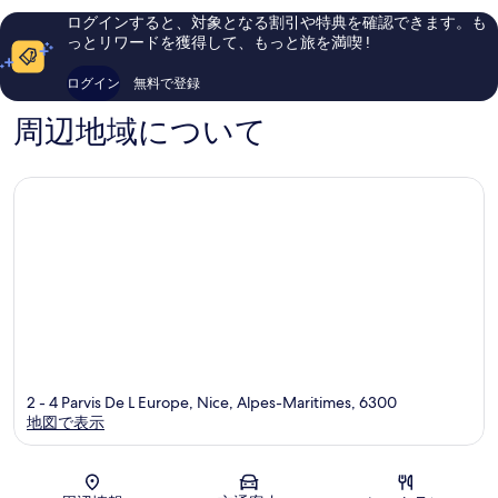
シ
ン
ミ
ミ
ログインすると、対象となる割引や特典を確認できます。も
ミ
タ
1,006
818
っとリワードを獲得して、もっと旅を満喫 !
エ
ー
件
件
件
件
ログイン
無料で登録
の
の
口
口
周辺地域について
コ
コ
ミ
ミ
2 - 4 Parvis De L Europe, Nice, Alpes-Maritimes, 6300
地図で表示
地図