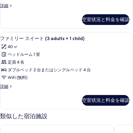
の
ム
コ
フ
詳細
(extrabed
ァ
す
ネ
3AD+2CH)
ミ
べ
空室状況と料金を確認
ク
の
リ
詳
て
ー
テ
細
ル
の
セレクト コンフォート製ベッド、ミニ
フ
ィ
8
ー
ファミリー スイート (3 adults + 1 child)
写
ァ
ム
ン
40 ㎡
コ
真
ミ
グ
ネ
ベッドルーム 1 室
を
リ
ル
ク
定員 4 名
テ
表
ー
ー
ィ
ダブルベッド 2 台またはシングルベッド 4 台
示
ス
ム
ン
WiFi (無料)
グ
す
イ
(extrabed
ル
フ
詳細
る
4AD+1CH)
ー
ー
ァ
の
ム
ト
ミ
空室状況と料金を確認
(extrabed
リ
す
(3
4AD+1CH)
ー
べ
adults
の
ス
類似した宿泊施設
詳
+
イ
て
細
ー
1
の
ノボテル ニース サントル ヴュー ニース
ニース 
ト
child)