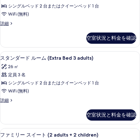
ー
を
シングルベッド 2 台またはクイーンベッド 1 台
ド
表
WiFi (無料)
ル
示
ス
詳細
ー
タ
す
ム
ン
空室状況と料金を確認
る
ダ
(Extra
ー
Bed
ド
セレクト コンフォート製ベッド、ミニ
ス
2
5
ル
スタンダード ルーム (Extra Bed 3 adults)
タ
ー
adults
26 ㎡
ム
ン
+
(Extra
定員 3 名
1
ダ
Bed
シングルベッド 2 台またはクイーンベッド 1 台
child)
2
ー
adults
WiFi (無料)
の
ド
+
ス
詳細
す
1
ル
タ
child)
べ
ー
ン
の
空室状況と料金を確認
て
ダ
詳
ム
ー
細
の
(Extra
ド
セレクト コンフォート製ベッド、ミニ
フ
写
8
ル
Bed
ファミリー スイート (2 adults + 2 children)
ァ
ー