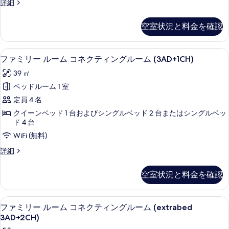
詳
フ
詳細
の
細
コ
ァ
写
ミ
ネ
空室状況と料金を確認
リ
真
ク
ー
を
ル
テ
セレクト コンフォート製ベッド、ミニ
フ
6
ー
ファミリー ルーム コネクティングルーム (3AD+1CH)
表
ィ
ァ
ム
39 ㎡
示
コ
ン
ミ
ネ
ベッドルーム 1 室
す
グ
リ
ク
定員 4 名
る
テ
ル
ー
ィ
クイーンベッド 1 台およびシングルベッド 2 台またはシングルベッ
ー
ル
ン
ド 4 台
ム
グ
ー
WiFi (無料)
ル
(2AD+2CH)
ム
ー
フ
詳細
の
ム
コ
ァ
(2AD+2CH)
す
ミ
ネ
空室状況と料金を確認
の
リ
べ
ク
詳
ー
て
細
ル
テ
セレクト コンフォート製ベッド、ミニ
フ
6
ー
ファミリー ルーム コネクティングルーム (extrabed
の
ィ
ァ
ム
3AD+2CH)
写
コ
ン
ミ