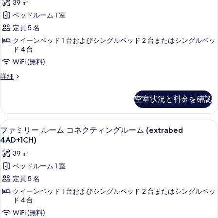
39 ㎡
ネ
真
グ
リ
ク
ベッドルーム 1 室
を
テ
ル
ー
定員 5 名
ィ
表
ー
ル
ン
クイーンベッド 1 台およびシングルベッド 2 台またはシングルベッ
示
ム
グ
ー
ド 4 台
す
ル
(3AD+1CH)
ム
WiFi (無料)
ー
る
の
ム
コ
フ
詳細
(3AD+1CH)
す
ァ
ネ
の
ミ
べ
空室状況と料金を確認
ク
詳
リ
て
細
ー
テ
ル
の
セレクト コンフォート製ベッド、ミニ
フ
ィ
6
ー
ファミリー ルーム コネクティングルーム (extrabed
写
ァ
ム
ン
4AD+1CH)
コ
真
ミ
グ
39 ㎡
ネ
を
リ
ル
ク
ベッドルーム 1 室
表
テ
ー
ー
定員 5 名
ィ
示
ル
ム
ン
クイーンベッド 1 台およびシングルベッド 2 台またはシングルベッ
す
グ
ー
ド 4 台
(extrabed
ル
る
3AD+2CH)
ム
WiFi (無料)
ー