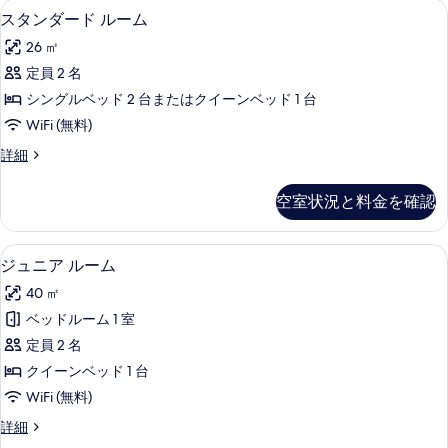
セレクト コンフォート製ベッド、ミニ
ス
5
スタンダード ルーム
真
タ
を
26 ㎡
ン
表
定員 2 名
ダ
示
シングルベッド 2 台またはクイーンベッド 1 台
ー
す
WiFi (無料)
ド
る
ス
詳細
ル
タ
ー
ン
空室状況と料金を確認
ダ
ム
ー
の
ド
セレクト コンフォート製ベッド、ミニ
ジ
15
ル
ジュニア ルーム
す
ュ
ー
べ
40 ㎡
ム
ニ
の
て
ベッドルーム 1 室
ア
詳
の
定員 2 名
細
ル
写
クイーンベッド 1 台
ー
真
WiFi (無料)
ム
を
ジ
詳細
の
ュ