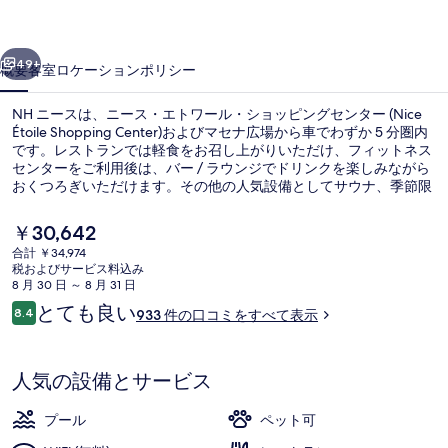
真
前へ
次へ
ギ
49+
概要
客室
ロケーション
ポリシー
ャ
NH ニースは、ニース・エトワール・ショッピングセンター (Nice
ラ
Étoile Shopping Center)およびマセナ広場から車でわずか 5 分圏内
リ
です。レストランでは軽食をお召し上がりいただけ、フィットネス
センターをご利用後は、バー / ラウンジでドリンクを楽しみながら
ー
おくつろぎいただけます。その他の人気設備としてサウナ、季節限
定屋外プール、およびスナックバー / デリがあります。周辺ではさ
まざまな公共交通機関を利用できます。すぐそばにはパルク デ エ
現
￥30,642
クスポジシオン トラム駅があり、アクロポリス トラム駅までは 4
在
合計 ￥34,974
分です。
の
税およびサービス料込み
外観
料
8 月 30 日 ～ 8 月 31 日
金
口
とても良い
8.4
933 件の口コミをすべて表示
は
10段階中8.4
コ
￥30,642
ミ
で
す
人気の設備とサービス
プール
ペット可