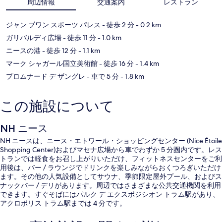
周辺情報
交通案内
レストラン
ジャン ブワン スポーツ パレス
- 徒歩 2 分
- 0.2 km
ガリバルディ広場
- 徒歩 11 分
- 1.0 km
ニースの港
- 徒歩 12 分
- 1.1 km
マーク シャガール国立美術館
- 徒歩 16 分
- 1.4 km
プロムナード デ ザングレ
- 車で 5 分
- 1.8 km
この施設について
NH ニース
NH ニースは、ニース・エトワール・ショッピングセンター (Nice Étoile
Shopping Center)およびマセナ広場から車でわずか 5 分圏内です。レス
トランでは軽食をお召し上がりいただけ、フィットネスセンターをご利
用後は、バー / ラウンジでドリンクを楽しみながらおくつろぎいただけ
ます。その他の人気設備としてサウナ、季節限定屋外プール、およびス
ナックバー / デリがあります。周辺ではさまざまな公共交通機関を利用
できます。すぐそばにはパルク デ エクスポジシオン トラム駅があり、
アクロポリス トラム駅までは 4 分です。