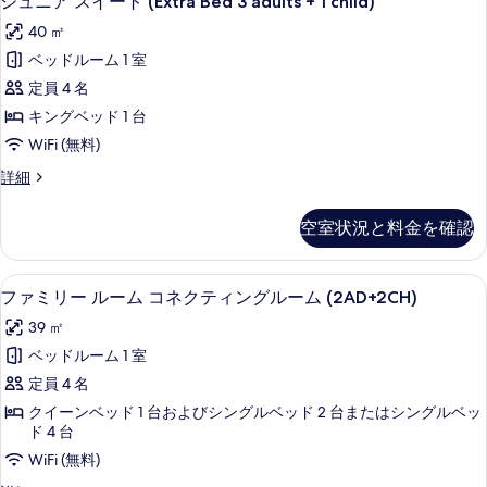
ジュニア スイート (Extra Bed 3 adults + 1 child)
写
真
ュ
真
を
40 ㎡
ニ
を
表
ベッドルーム 1 室
ア
表
示
定員 4 名
ス
示
す
キングベッド 1 台
イ
す
る
WiFi (無料)
ー
る
ジ
詳細
ト
ュ
(Extra
ニ
空室状況と料金を確認
ア
Bed
ス
3
イ
セレクト コンフォート製ベッド、ミニ
フ
adults
6
ー
ファミリー ルーム コネクティングルーム (2AD+2CH)
ァ
+
ト
39 ㎡
(Extra
1
ミ
Bed
ベッドルーム 1 室
child)
リ
3
定員 4 名
の
adults
ー
+
クイーンベッド 1 台およびシングルベッド 2 台またはシングルベッ
す
ル
1
ド 4 台
べ
child)
ー
WiFi (無料)
の
て
ム