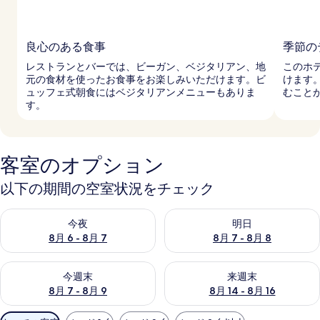
良心のある食事
季節の
レストランとバーでは、ビーガン、ベジタリアン、地
このホ
元の食材を使ったお食事をお楽しみいただけます。ビ
けます
ュッフェ式朝食にはベジタリアンメニューもありま
むこと
す。
客室のオプション
以下の期間の空室状況をチェック
今夜 8月 6 - 8月 7 の空室状況をチェック
明日 8月 7 - 8月 8 の空室
今夜
明日
8月 6 - 8月 7
8月 7 - 8月 8
今週末 8月 7 - 8月 9 の空室状況をチェック
来週末 8月 14 - 8月 16 の
今週末
来週末
8月 7 - 8月 9
8月 14 - 8月 16
利