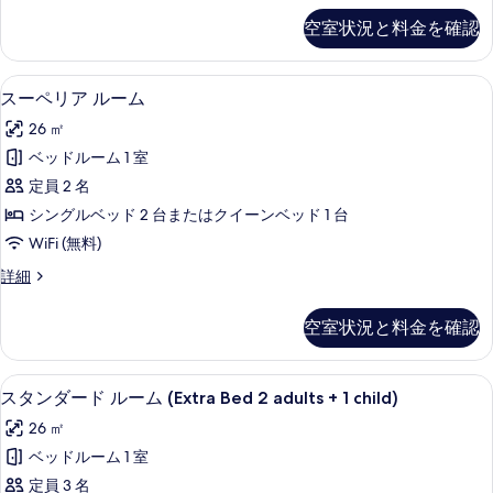
表
す
ニ
空室状況と料金を確認
示
ア
べ
ル
す
て
ー
セレクト コンフォート製ベッド、ミニ
ス
る
7
ム
スーペリア ルーム
の
ー
の
写
26 ㎡
詳
ペ
細
真
ベッドルーム 1 室
リ
を
定員 2 名
ア
表
シングルベッド 2 台またはクイーンベッド 1 台
ル
示
WiFi (無料)
ー
す
ス
詳細
ム
ー
る
の
ペ
空室状況と料金を確認
リ
す
ア
べ
ル
セレクト コンフォート製ベッド、ミニ
ス
5
ー
スタンダード ルーム (Extra Bed 2 adults + 1 child)
て
タ
ム
の
26 ㎡
の
ン
詳
写
ベッドルーム 1 室
ダ
細
真
定員 3 名