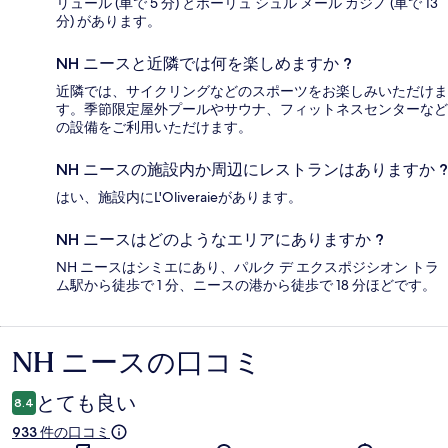
リュール (車で 5 分) とボーリュ シュル メール カジノ (車で 13
分) があります。
NH ニースと近隣では何を楽しめますか ?
近隣では、サイクリングなどのスポーツをお楽しみいただけま
す。季節限定屋外プールやサウナ、フィットネスセンターなど
の設備をご利用いただけます。
NH ニースの施設内か周辺にレストランはありますか ?
はい、施設内にL'Oliveraieがあります。
NH ニースはどのようなエリアにありますか ?
NH ニースはシミエにあり、パルク デ エクスポジシオン トラ
ム駅から徒歩で 1 分、ニースの港から徒歩で 18 分ほどです。
NH ニースの口コミ
口
コ
とても良い
8.4
ミ
933 件の口コミ