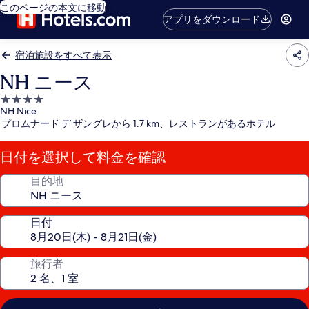
このページの本文に移動
アプリをダウンロード
宿泊施設をすべて表示
NH ニース
4.0
NH Nice
つ
プロムナード デ ザングレから 1.7 km、レストランがあるホテル
星
宿
日付を選択して料金を確認
泊
施
目的地
設
日付
旅行者