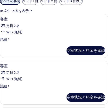
すべての客室
ベッド 1 台
ベッド 2 台
ベッド 3 台以上
用
可
15 室中 15 室を表示中
能
セレクト コンフォート製ベッド、ミニ
客
6
客室
な
室
客
定員 2 名
の
室
WiFi (無料)
す
の
客
詳細
べ
絞
室
り
て
の
空室状況と料金を確認
込
詳
の
細
み
写
条
セレクト コンフォート製ベッド、ミニ
客
9
客室
真
件
室
を
定員 2 名
の
表
WiFi (無料)
す
示
客
詳細
べ
室
す
て
の
空室状況と料金を確認
る
詳
の
細
写