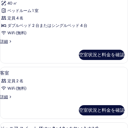
真
3
40 ㎡
ム
ミ
adults)
を
(Extra
ベッドルーム 1 室
リ
の
Bed
表
定員 4 名
3
ー
す
示
adults)
ダブルベッド 2 台またはシングルベッド 4 台
ス
べ
の
す
WiFi (無料)
詳
イ
て
る
細
フ
詳細
ー
の
ァ
ト
ミ
写
空室状況と料金を確認
リ
(2
真
ー
adults
を
ス
セレクト コンフォート製ベッド、ミニ
客
+
16
イ
客室
表
室
ー
2
定員 2 名
示
ト
の
children)
(2
WiFi (無料)
す
の
す
adults
る
客
詳細
+
す
べ
室
2
べ
て
の
children)
空室状況と料金を確認
詳
の
て
の
細
詳
の
写
細
セレクト コンフォート製ベッド、ミニ
ジ
15