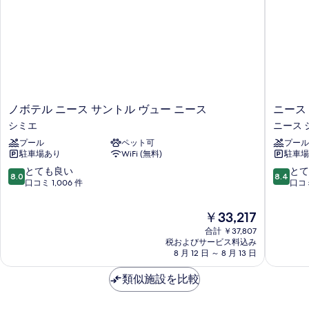
写
(3
の
adults
真
+
す
を
1
べ
child)
表
の
て
示
詳
の
細
す
写
ノ
ニ
ノボテル ニース サントル ヴュー ニース
ニース
る
真
ボ
ー
シミエ
ニース 
テ
ス
を
プール
ペット可
プール
ル
セ
駐車場あり
WiFi (無料)
駐車場
表
ニ
ン
ー
タ
10
10
とても良い
とて
示
8.0
8.4
ス
ー
段
段
口コミ 1,006 件
口コミ
す
サ
ホ
階
階
ン
テ
中
中
る
現
￥33,217
ト
ル
8.0、
8.4、
在
ル
合計 ￥37,807
ニ
と
と
の
税およびサービス料込み
ヴ
ー
て
て
料
8 月 12 日 ～ 8 月 13 日
ュ
ス
も
も
金
ー
シ
良
良
は
類似施設を比較
ニ
テ
い、
い、
￥33,217
ー
ィ
口
口
ス
セ
コ
コ