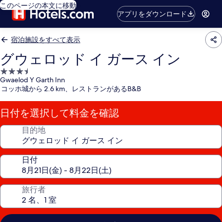
このページの本文に移動
アプリをダウンロード
宿泊施設をすべて表示
グウェロッド イ ガース イン
3.5
Gwaelod Y Garth Inn
つ
コッホ城から 2.6 km、レストランがあるB&B
星
宿
日付を選択して料金を確認
泊
施
目的地
設
日付
旅行者