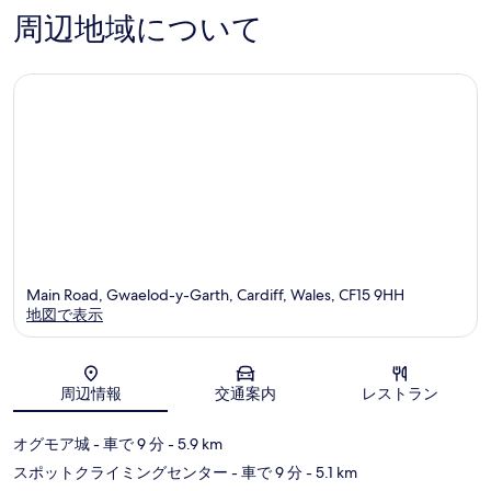
件
コ
周辺地域について
件
ミ
の
口
コ
ミ
Main Road, Gwaelod-y-Garth, Cardiff, Wales, CF15 9HH
地図で表示
地図
周辺情報
交通案内
レストラン
オグモア城
- 車で 9 分
- 5.9 km
スポットクライミングセンター
- 車で 9 分
- 5.1 km