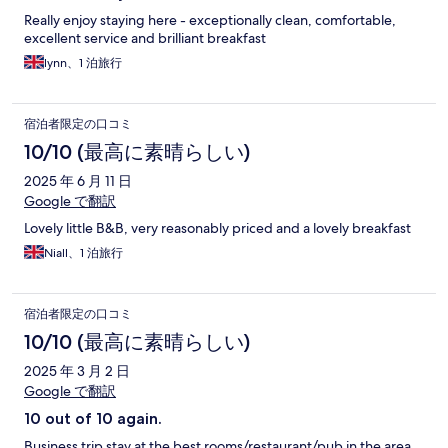
Really enjoy staying here - exceptionally clean, comfortable,
excellent service and brilliant breakfast
lynn、1 泊旅行
宿泊者限定の口コミ
10/10 (最高に素晴らしい)
2025 年 6 月 11 日
Google で翻訳
Lovely little B&B, very reasonably priced and a lovely breakfast
Niall、1 泊旅行
宿泊者限定の口コミ
10/10 (最高に素晴らしい)
2025 年 3 月 2 日
Google で翻訳
10 out of 10 again.
Business trip stay at the best rooms/restaurant/pub in the area.