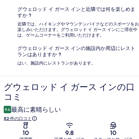
グウェロッド イ ガース インと近隣では何を楽しめま
すか ?
近隣では、ハイキングやマウンテンバイクなどのスポーツをお
楽しみいただけます。グウェロッド イ ガース インにご滞在中
は、ゲームコーナーをご利用いただけます。
グウェロッド イ ガース インの施設内か周辺にレスト
ランはありますか ?
はい、施設内にレストランがあります。
グウェロッド イ ガース インの口
口
コミ
コ
ミ
最高に素晴らしい
9.6
82 件の口コミ
10
9.8
10