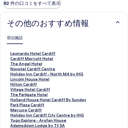
82 件の口コミをすべて表示
その他のおすすめ情報
宿泊施設
L
Leonardo Hotel Cardiff
e
C
Cardiff Marriott Hotel
o
a
T
The Angel Hotel
n
r
h
N
Novotel Cardiff Centre
a
d
e
o
H
Holiday Inn Cardiff - North M4 by IHG
r
i
A
v
o
L
Lincoln House Hotel
d
f
n
o
l
i
H
Hilton Cardiff
o
f
g
t
i
n
i
V
Village Hotel Cardiff
H
M
e
e
d
c
l
i
T
The Parkgate Hotel
o
a
l
l
a
o
t
l
h
H
Holland House Hotel Cardiff By Sunday
t
r
H
C
y
l
o
l
e
o
P
Park Plaza Cardiff
e
r
o
a
I
n
n
a
P
l
a
M
Mercure Cardiff
l
i
t
r
n
H
C
g
a
l
r
e
H
Holiday Inn Cardiff City Centre by IHG
C
o
e
d
n
o
a
e
r
a
k
r
o
Y
Yugo Explore - Arofan House
a
t
l
i
C
u
r
H
k
n
P
c
l
u
A
Adamsdown Lodge by Tŷ SA