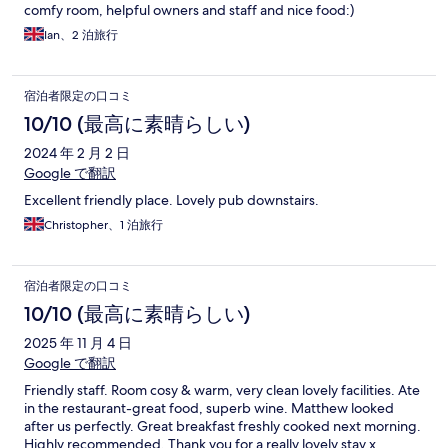
comfy room, helpful owners and staff and nice food:)
Ian、2 泊旅行
宿泊者限定の口コミ
10/10 (最高に素晴らしい)
2024 年 2 月 2 日
Google で翻訳
Excellent friendly place. Lovely pub downstairs.
Christopher、1 泊旅行
宿泊者限定の口コミ
10/10 (最高に素晴らしい)
2025 年 11 月 4 日
Google で翻訳
Friendly staff. Room cosy & warm, very clean lovely facilities. Ate
in the restaurant-great food, superb wine. Matthew looked
after us perfectly. Great breakfast freshly cooked next morning.
Highly recommended. Thank you for a really lovely stay x