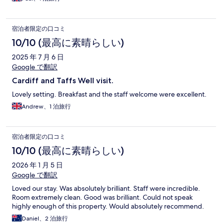
宿泊者限定の口コミ
10/10 (最高に素晴らしい)
2025 年 7 月 6 日
Google で翻訳
Cardiff and Taffs Well visit.
Lovely setting. Breakfast and the staff welcome were excellent.
Andrew、1 泊旅行
宿泊者限定の口コミ
10/10 (最高に素晴らしい)
2026 年 1 月 5 日
Google で翻訳
Loved our stay. Was absolutely brilliant. Staff were incredible.
Room extremely clean. Good was brilliant. Could not speak
highly enough of this property. Would absolutely recommend.
Daniel、2 泊旅行