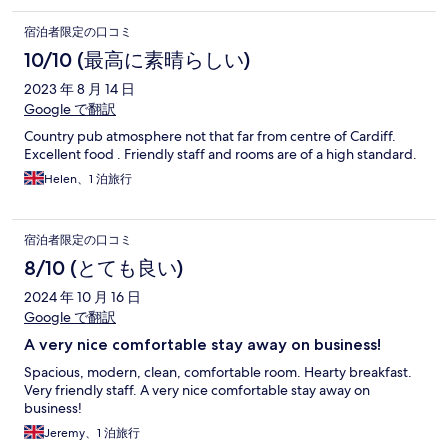
宿泊者限定の口コミ
10/10 (最高に素晴らしい)
2023 年 8 月 14 日
Google で翻訳
Country pub atmosphere not that far from centre of Cardiff.
Excellent food . Friendly staff and rooms are of a high standard.
Helen、1 泊旅行
宿泊者限定の口コミ
8/10 (とても良い)
2024 年 10 月 16 日
Google で翻訳
A very nice comfortable stay away on business!
Spacious, modern, clean, comfortable room. Hearty breakfast.
Very friendly staff. A very nice comfortable stay away on
business!
Jeremy、1 泊旅行