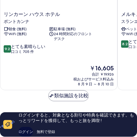
す
る
リ
メ
リンカーン ハウス ホテル
メルキ
ン
ル
ポントカンナ
スラン
カ
キ
朝食 (無料)
駐車場 (無料)
ペット
ー
ュ
WiFi (無料)
24 時間対応のフロント
WiFi 
ン
ー
デスク
ハ
ル
10
とて
8.2
10
ウ
とても素晴らしい
カ
段
口コミ
9.2
段
ス
口コミ 705 件
ー
階
階
ホ
デ
中
中
テ
ィ
8.2、
現
￥16,605
9.2、
ル
フ
と
在
と
ポ
ス
て
合計 ￥19,926
の
て
ン
税およびサービス料込み
ラ
も
料
8 月 9 日 ～ 8 月 10 日
も
ト
ン
良
金
素
カ
エ
い、
は
類似施設を比較
晴
ン
ダ
口
￥16,605
ら
ナ
イ
コ
し
ル
ミ
い、
ン
1,002
ログインすると、対象となる割引や特典を確認できます。も
口
件
っとリワードを獲得して、もっと旅を満喫 !
コ
件
ミ
の
ログイン
無料で登録
705
口