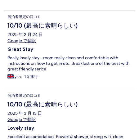
宿泊者限定の口コミ
10/10 (最高に素晴らしい)
2025 年 2 月 24 日
Google で翻訳
Great Stay
Really lovely stay - room really clean and comfortable with
instructions on how to get in etc. Breakfast one of the best with
great friendly serice
lynn、1 泊旅行
宿泊者限定の口コミ
10/10 (最高に素晴らしい)
2025 年 3 月 13 日
Google で翻訳
Lovely stay
Excellent accomodation. Powerful shower, strong wifi, clean