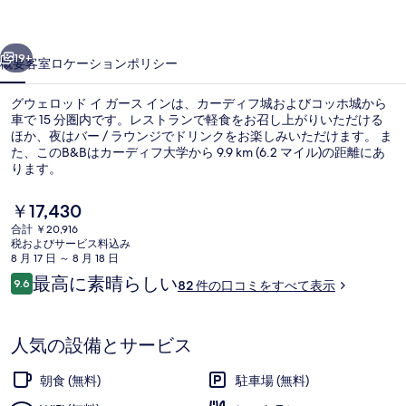
イ
前へ
次へ
ガ
19+
概要
客室
ロケーション
ポリシー
ー
グウェロッド イ ガース インは、カーディフ城およびコッホ城から
ス
車で 15 分圏内です。レストランで軽食をお召し上がりいただける
ほか、夜はバー / ラウンジでドリンクをお楽しみいただけます。 ま
イ
た、このB&Bはカーディフ大学から 9.9 km (6.2 マイル)の距離にあ
ン
ります。
の
現
￥17,430
在
写
合計 ￥20,916
の
税およびサービス料込み
外観
真
料
8 月 17 日 ～ 8 月 18 日
金
口
最高に素晴らしい
ギ
9.6
82 件の口コミをすべて表示
は
10段階中9.6
コ
￥17,430
ャ
ミ
で
す
ラ
人気の設備とサービス
リ
朝食 (無料)
駐車場 (無料)
ー