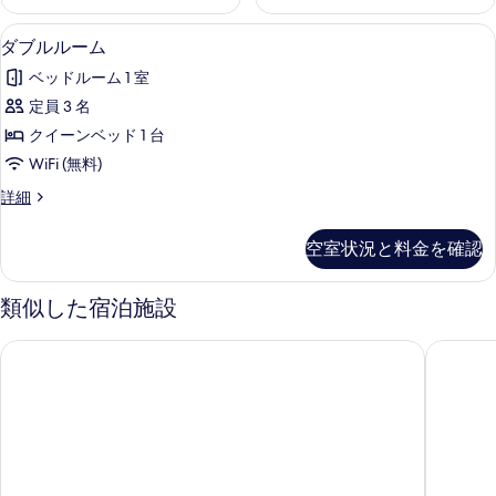
高級寝具、デスク、ノートパソコン用作
ダ
10
ダブルルーム
ブ
ベッドルーム 1 室
ル
定員 3 名
ル
クイーンベッド 1 台
ー
WiFi (無料)
ム
ダ
詳細
の
ブ
す
ル
空室状況と料金を確認
ル
べ
ー
て
ム
類似した宿泊施設
の
の
詳
リンカーン ハウス ホテル
メルキュ
写
細
真
を
表
示