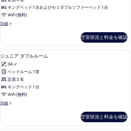
す
ア
キングベッド 1 台およびセミダブルソファーベッド 1 台
る
ト
WiFi (無料)
リ
ス
詳細
プ
ー
ル
ペ
空室状況と料金を確認
リ
ル
ア
ー
ト
ジュニア ダブルルーム | 低刺激性寝
ジ
4
リ
ジュニア ダブルルーム
ム
ュ
プ
の
34 ㎡
ル
ニ
ル
す
ベッドルーム 1 室
ア
ー
べ
定員 2 名
ム
ダ
の
て
キングベッド 1 台
ブ
詳
の
WiFi (無料)
細
ル
写
ジ
詳細
ル
ュ
真
ー
ニ
空室状況と料金を確認
を
ア
ム
ダ
表
の
ブ