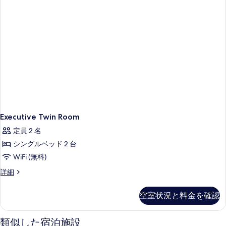
を
表
示
す
る
Executive Twin Room
定員 2 名
シングルベッド 2 台
WiFi (無料)
Executive
詳細
Twin
Room
空室状況と料金を確認
の
詳
細
類似した宿泊施設