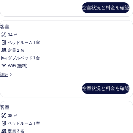
写
の
空室状況と料金を確認
詳
真
細
を
低刺激性寝具、セーフティボックス (
客
4
客室
表
室
示
34 ㎡
の
す
ベッドルーム 1 室
す
る
定員 2 名
べ
ダブルベッド 1 台
て
WiFi (無料)
の
客
詳細
写
室
真
の
空室状況と料金を確認
詳
を
細
表
リビング エリア | 89 インチの薄型テ
客
4
客室
示
室
す
38 ㎡
の
る
ベッドルーム 1 室
す
定員 3 名