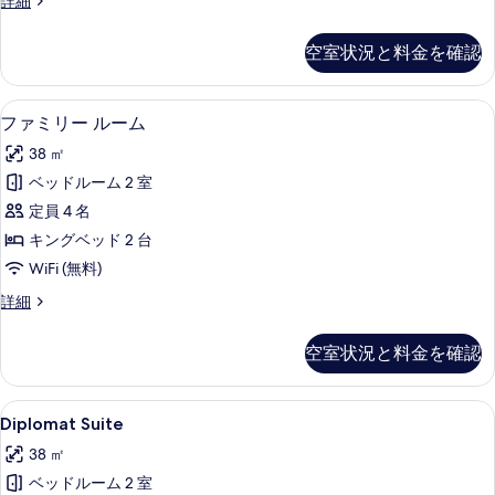
詳細
て
イ
の
ー
空室状況と料金を確認
ト
写
の
真
詳
ファミリー ルーム | 低刺激性寝具、
フ
3
細
ファミリー ルーム
を
ァ
表
38 ㎡
ミ
示
ベッドルーム 2 室
リ
す
定員 4 名
ー
る
キングベッド 2 台
ル
WiFi (無料)
ー
フ
詳細
ム
ァ
の
ミ
空室状況と料金を確認
リ
す
ー
べ
ル
Diplomat
Diplomat Suite | 低刺激性
4
ー
Diplomat Suite
て
Suite
ム
の
38 ㎡
の
の
詳
写
ベッドルーム 2 室
す