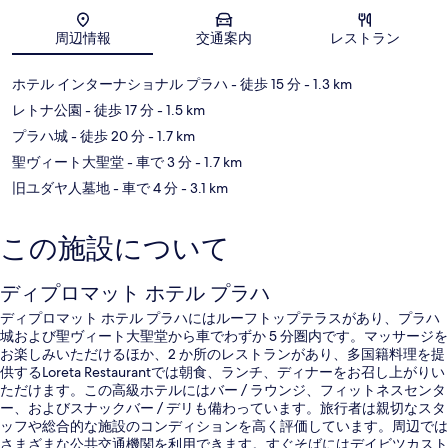
地図
周辺情報
交通案内
レストラン
ホテル インターナショナル プラハ
- 徒歩 15 分
- 1.3 km
レトナ公園
- 徒歩 17 分
- 1.5 km
プラハ城
- 徒歩 20 分
- 1.7 km
聖ヴィート大聖堂
- 車で 3 分
- 1.7 km
旧ユダヤ人墓地
- 車で 4 分
- 3.1 km
この施設について
ディプロマット ホテル プラハ
ディプロマット ホテル プラハにはルーフトップテラスがあり、プラハ
城および聖ヴィート大聖堂から車でわずか 5 分圏内です。マッサージを
お楽しみいただけるほか、2 か所のレストランがあり、多国籍料理を提
供するLoreta Restaurantでは朝食、ランチ、ディナーをお召し上がりい
ただけます。この高級ホテルにはバー / ラウンジ、フィットネスセンタ
ー、およびスナックバー / デリも備わっています。旅行者は親切なスタ
ッフや総合的な施設のコンディションを高く評価しています。周辺では
さまざまな公共交通機関を利用できます。すぐそばにはデイビツカスト