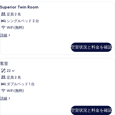
能
Superior
低刺激性寝具、セーフティボックス (
1
Superior Twin Room
な
Twin
客
定員 2 名
Room
室
シングルベッド 2 台
の
の
WiFi (無料)
す
絞
べ
Superior
詳細
り
Twin
て
込
Room
空室状況と料金を確認
み
の
の
条
詳
写
細
件
低刺激性寝具、セーフティボックス (
客
真
4
客室
室
を
22 ㎡
の
表
定員 2 名
す
示
ダブルベッド 1 台
べ
す
WiFi (無料)
て
る
客
詳細
の
室
写
の
空室状況と料金を確認
詳
真