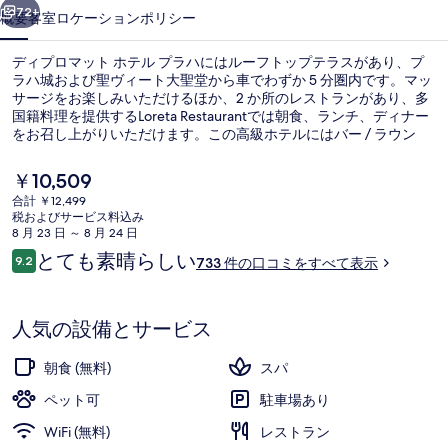
ホ
72+
概要
客室
ロケーション
ポリシー
テ
ディプロマット ホテル プラハにはルーフトップテラスがあり、プ
ル
ラハ城および聖ヴィート大聖堂から車でわずか 5 分圏内です。マッ
サージをお楽しみいただけるほか、2 か所のレストランがあり、多
プ
国籍料理を提供するLoreta Restaurantでは朝食、ランチ、ディナー
ラ
をお召し上がりいただけます。この高級ホテルにはバー / ラウン
ジ、フィットネスセンター、およびスナックバー / デリも備わって
ハ
います。旅行者は親切なスタッフや総合的な施設のコンディション
現
￥10,509
を高く評価しています。周辺ではさまざまな公共交通機関を利用で
在
の
合計 ￥12,499
きます。すぐそばにはデイビツカストップがあり、タクラロヴァ停
の
税およびサービス料込み
留所までは 3 分です。
外観
写
料
8 月 23 日 ～ 8 月 24 日
金
口
とても素晴らしい
真
9.2
733 件の口コミをすべて表示
は
10段階中9.2
コ
￥10,509
ギ
ミ
で
す
ャ
人気の設備とサービス
ラ
朝食 (無料)
スパ
リ
ペット可
駐車場あり
ー
WiFi (無料)
レストラン