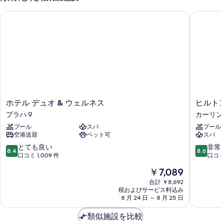
ホテル デュオ & ウェルネス
ヒルトン
ホ
ヒ
ホテル デュオ & ウェルネス
ヒルト
テ
ル
プラハ 9
カーリ
ル
ト
プール
スパ
プール
デ
ン
空港送迎
ペット可
スパ
ュ
プ
オ
ラ
10
10
とても良い
非常
8.4
8.6
&
ハ
段
段
口コミ 1,009 件
口コミ
ウ
ア
階
階
現
￥7,089
ェ
ト
中
中
在
ル
リ
8.4、
8.6、
合計 ￥8,692
の
ネ
税およびサービス料込み
ウ
と
非
料
8 月 24 日 ～ 8 月 25 日
ス
ム
て
常
金
プ
カ
も
に
は
類似施設を比較
ラ
ー
良
良