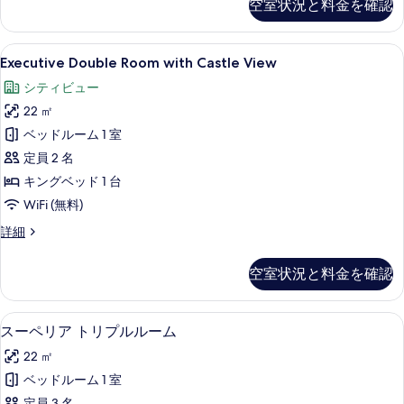
空室状況と料金を確認
写
ク
ブ
ル
真
ル
ー
Executive
Executive Double Room wi
を
5
シ
Executive Double Room with Castle View
ル
Double
ブ
表
ー
シティビュー
ダ
Room
示
ブ
ム
22 ㎡
with
す
ル
Castle
の
ベッドルーム 1 室
ル
る
View
ー
す
定員 2 名
ム
の
べ
キングベッド 1 台
の
す
て
WiFi (無料)
詳
細
べ
の
Executive
詳細
て
Double
写
Room
の
空室状況と料金を確認
真
with
写
Castle
を
View
真
スーペリア トリプルルーム | 低刺激
ス
表
4
の
スーペリア トリプルルーム
を
ー
詳
示
22 ㎡
細
表
ペ
す
ベッドルーム 1 室
示
リ
る
定員 3 名