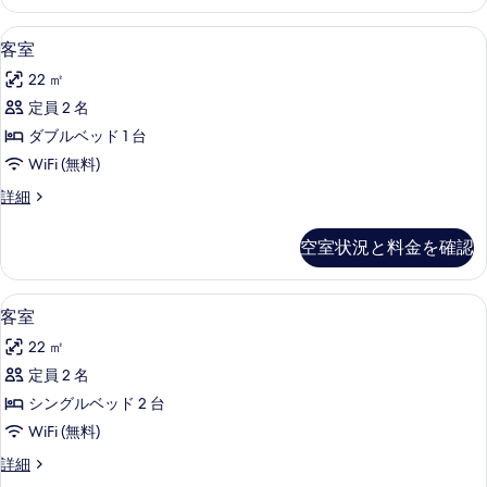
細
を
低刺激性寝具、セーフティボックス (
客
5
客室
表
室
示
22 ㎡
の
す
定員 2 名
す
る
ダブルベッド 1 台
べ
WiFi (無料)
て
客
詳細
の
室
写
の
空室状況と料金を確認
詳
真
細
を
低刺激性寝具、セーフティボックス (
客
4
客室
表
室
示
22 ㎡
の
す
定員 2 名
す
る
シングルベッド 2 台
べ
WiFi (無料)
て
客
詳細
の
室