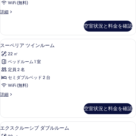
写
WiFi (無料)
ン
真
ス
詳細
グ
ー
を
ル
ペ
空室状況と料金を確認
表
リ
ル
ア
示
ー
シ
低刺激性寝具、セーフティボックス (
ス
す
4
ン
スーペリア ツインルーム
ム
ー
グ
る
の
22 ㎡
ル
ペ
ル
す
ベッドルーム 1 室
リ
ー
べ
定員 2 名
ム
ア
の
て
セミダブルベッド 2 台
ツ
詳
の
WiFi (無料)
細
イ
写
ス
詳細
ン
ー
真
ル
ペ
空室状況と料金を確認
を
リ
ー
ア
表
ム
ツ
低刺激性寝具、セーフティボックス (
エ
示
4
イ
エクスクルーシブ ダブルルーム
の
ク
ン
す