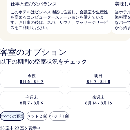
仕事と遊びのバランス
美味し
このホテルはビジネス地区に位置し、会議室や生産性
当ホテ
を高めるコンピューターステーションを備えていま
海料理
す。お仕事の後は、スパ、サウナ、マッサージサービ
なバー
スをご利用ください。
から始
客室のオプション
以下の期間の空室状況をチェック
今夜 8月 6 - 8月 7 の空室状況をチェック
明日 8月 7 - 8月 8 の空室
今夜
明日
8月 6 - 8月 7
8月 7 - 8月 8
今週末 8月 7 - 8月 9 の空室状況をチェック
来週末 8月 14 - 8月 16 の
今週末
来週末
8月 7 - 8月 9
8月 14 - 8月 16
利
すべての客室
ベッド 2 台
ベッド 1 台
用
可
23 室中 23 室を表示中