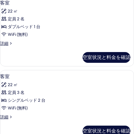
4
客室
示
室
す
22 ㎡
の
る
定員 2 名
す
ダブルベッド 1 台
べ
WiFi (無料)
て
客
詳細
の
室
写
の
空室状況と料金を確認
詳
真
細
を
低刺激性寝具、セーフティボックス (
客
4
客室
表
室
示
22 ㎡
の
す
定員 3 名
す
る
シングルベッド 2 台
べ
WiFi (無料)
て
客
詳細
の
室
写
の
空室状況と料金を確認
詳