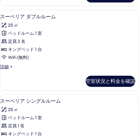
真
細
を
低刺激性寝具、セーフティボックス (
ス
5
スーペリア ダブルルーム
表
ー
示
25 ㎡
ペ
す
ベッドルーム 1 室
リ
る
定員 2 名
ア
キングベッド 1 台
ダ
WiFi (無料)
ブ
ス
詳細
ル
ー
ル
ペ
空室状況と料金を確認
リ
ー
ア
ム
ダ
低刺激性寝具、セーフティボックス (
ス
3
ブ
スーペリア シングルルーム
の
ー
ル
す
25 ㎡
ル
ペ
ー
べ
ベッドルーム 1 室
リ
ム
て
定員 1 名
の
ア
詳
の
キングベッド 1 台
シ
細