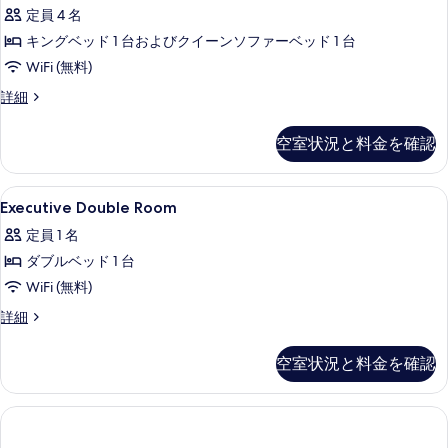
細
真
定員 4 名
べ
を
キングベッド 1 台およびクイーンソファーベッド 1 台
て
表
WiFi (無料)
の
示
Diplomat
詳細
写
Suite
す
真
の
空室状況と料金を確認
る
詳
を
細
表
Executive
低刺激性寝具、セーフティボックス (
示
10
Executive Double Room
Double
す
定員 1 名
Room
る
ダブルベッド 1 台
の
WiFi (無料)
す
べ
Executive
詳細
Double
て
Room
空室状況と料金を確認
の
の
詳
写
細
真