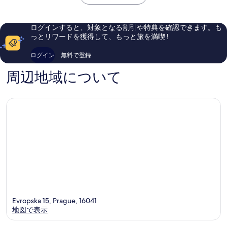
￥7,089
ハ
リ
い、
い、
9
ン
口
口
コ
コ
ログインすると、対象となる割引や特典を確認できます。も
ミ
ミ
っとリワードを獲得して、もっと旅を満喫 !
1,009
1,026
件
件
ログイン
無料で登録
件
件
の
の
周辺地域について
口
口
コ
コ
ミ
ミ
Evropska 15, Prague, 16041
地図で表示