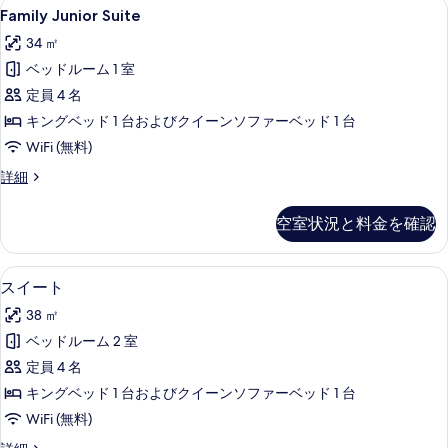
Family
Family Junior Suite | 
示
4
ル
Family Junior Suite
す
Junior
ル
す
べ
34 ㎡
ー
Suite
る
ム
て
ベッドルーム 1 室
の
の
の
定員 4 名
す
詳
細
写
キングベッド 1 台およびクイーンソファーベッド 1 台
べ
真
WiFi (無料)
て
を
の
Family
詳細
Junior
表
写
Suite
空室状況と料金を確認
示
真
の
詳
す
を
細
スイート | 低刺激性寝具、セーフティ
ス
る
表
4
スイート
イ
示
38 ㎡
ー
す
ベッドルーム 2 室
ト
る
定員 4 名
の
キングベッド 1 台およびクイーンソファーベッド 1 台
す
WiFi (無料)
べ
ス