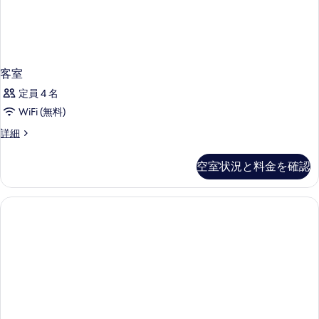
の
示
写
す
真
る
を
客室
表
定員 4 名
示
WiFi (無料)
す
客
詳細
る
室
の
空室状況と料金を確認
詳
細