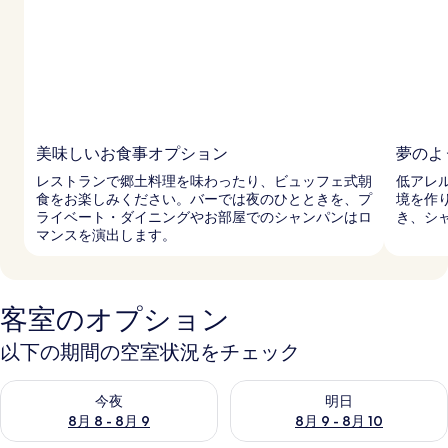
美味しいお食事オプション
夢のよ
レストランで郷土料理を味わったり、ビュッフェ式朝
低アレ
食をお楽しみください。バーでは夜のひとときを、プ
境を作
ライベート・ダイニングやお部屋でのシャンパンはロ
き、シ
マンスを演出します。
客室のオプション
以下の期間の空室状況をチェック
今夜 8月 8 - 8月 9 の空室状況をチェック
明日 8月 9 - 8月 10 の空室
今夜
明日
8月 8 - 8月 9
8月 9 - 8月 10