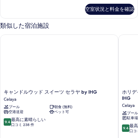
べ
Bed
て
空室状況と料金を確認
Deluxe
の
Guestroom
の
類似した宿泊施設
写
詳
真
細
キャンドルウッド スイーツ セラヤ by IHG
ホリデイ 
を
表
示
す
る
キ
ホ
キャンドルウッド スイーツ セラヤ by IHG
ホリデイ
ャ
リ
IHG
Celaya
ン
デ
Celaya
プール
朝食 (無料)
ド
イ
空港送迎
ペット可
ル
イ
プール
駐車場 
ウ
ン
10
最高に素晴らしい
9.4
ッ
エ
段
口コミ 238 件
10
最高
9.4
ド
ク
階
段
口コミ
ス
ス
中
階