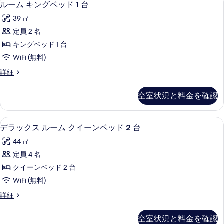
示
7
ー
ルーム キングベッド 1 台
グ
表
ー
ム
す
ベ
39 ㎡
キ
示
ム
る
ン
ッ
定員 2 名
す
キ
グ
ド
キングベッド 1 台
ベ
る
ン
1
ッ
WiFi (無料)
グ
ド
台
ル
詳細
1
ベ
ー
の
台
ッ
ム
の
す
空室状況と料金を確認
キ
詳
ド
べ
ン
細
1
グ
て
低刺激性寝具、ミニバー、セーフティボ
デ
5
ベ
台
デラックス ルーム クイーンベッド 2 台
の
ラ
ッ
の
44 ㎡
ド
写
ッ
す
1
定員 4 名
真
ク
台
べ
クイーンベッド 2 台
の
を
ス
て
詳
WiFi (無料)
表
ル
細
の
デ
詳細
示
ー
ラ
写
す
ム
ッ
真
空室状況と料金を確認
ク