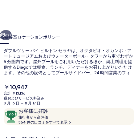
リ
ー
バ
前へ
次へ
イ
67+
概要
客室
ロケーション
ポリシー
ヒ
ダブルツリー バイ ヒルトン セラヤは、オクタビオ・オカンポ・ア
ル
ートミュージアムおよびウォーターボール・タワーから車でわずか
5 分圏内です。屋外プールをご利用いただけるほか、郷土料理を提
ト
供するDiegoでは朝食、ランチ、ディナーをお召し上がりいただけ
ン
ます。その他の設備としてプールサイドバー、24 時間営業のフィ
ットネスセンター、および子供用プールなどが、このアールデコ様
セ
式ホテルに備わっています。旅行者は親切なスタッフを高く評価し
現
￥10,947
ています。
在
ラ
合計 ￥13,136
の
税およびサービス料込み
フィットネス設備
ヤ
料
8 月 16 日 ～ 8 月 17 日
金
口
10
お客様に好評
の
は
コ
旅
段
旅行者から高評価
￥10,947
写
行
564 件の口コミをすべて表示
ミ
階
で
者
す
中
真
か
9.6、