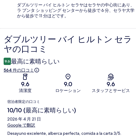
ダブルツリー バイ ヒルトン セラヤはセラヤの中心街にあり、
ラ プンタ ショッピング センターから徒歩で 6 分、セラヤ大学
から徒歩で 11 分ほどです。
ダブルツリー バイ ヒルトン セラ
口
ヤの口コミ
コ
ミ
最高に素晴らしい
9.6
564 件の口コミ
9.6
9.0
9.6
清潔度
ロケーション
スタッフとサービス
口
宿泊者限定の口コミ
コ
10/10 (最高に素晴らしい)
ミ
2026 年 4 月 21 日
Google で翻訳
Desayuno excelente, alberca perfecta, comida a la carta 3/5.