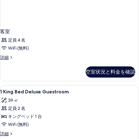
客室
定員 4 名
WiFi (無料)
客
詳細
室
の
空室状況と料金を確認
詳
細
1
低刺激性寝具、ミニバー、セーフティボ
2
1 King Bed Deluxe Guestroom
King
39 ㎡
Bed
定員 2 名
Deluxe
Guestroom
キングベッド 1 台
の
WiFi (無料)
す
1
詳細
King