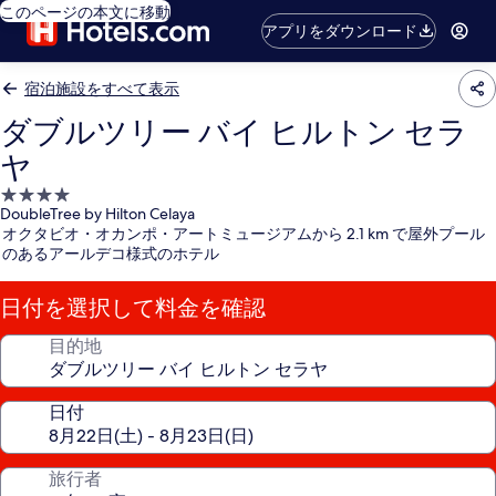
このページの本文に移動
アプリをダウンロード
宿泊施設をすべて表示
ダブルツリー バイ ヒルトン セラ
ヤ
4.0
DoubleTree by Hilton Celaya
つ
オクタビオ・オカンポ・アートミュージアムから 2.1 km で屋外プール
星
のあるアールデコ様式のホテル
宿
泊
日付を選択して料金を確認
施
設
目的地
日付
旅行者