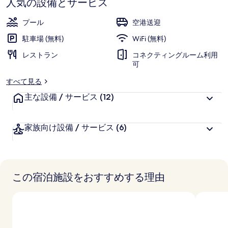
人気の設備とサービス
ら
ギ
お
高
評
客
ャ
プール
空港送迎
価
様
ラ
駐車場 (無料)
WiFi (無料)
に
リ
レストラン
好
コネクティングルーム利用
可
評
ー
件
すべて見る
の
主な設備 / サービス
(12)
口
コ
ミ
家族向け設備 / サービス
(6)
この宿泊施設をおすすめする理由