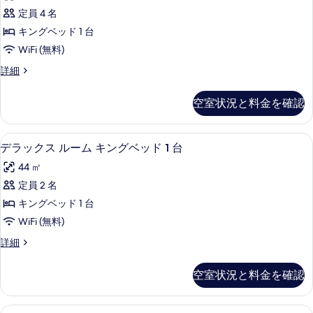
ー
リ
1
定員 4 名
ト
台
ア
キングベッド 1 台
バ
キ
フ
リ
WiFi (無料)
ン
ア
リ
ス
詳細
フ
グ
イ
ー
リ
ベ
ー
ー
(Roll-
空室状況と料金を確認
ト
(Roll-
ッ
In
キ
In
ド
ン
Shower)
Shower)
低刺激性寝具、ミニバー、セーフティボ
デ
7
グ
デラックス ルーム キングベッド 1 台
1
の
の
ラ
ベ
詳
台
44 ㎡
す
ッ
細
ッ
の
ド
定員 2 名
べ
ク
1
す
キングベッド 1 台
て
台
ス
べ
の
WiFi (無料)
の
ル
詳
て
写
デ
詳細
細
ー
ラ
の
真
ム
ッ
写
空室状況と料金を確認
を
ク
キ
真
ス
表
ン
ル
を
ルーム キングベッド 1 台 | 低刺激
ル