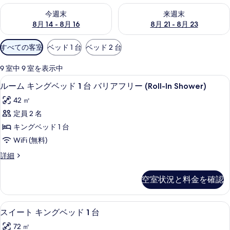
今週末 8月 14 - 8月 16 の空室状況をチェック
来週末 8月 21 - 8月 23 の
今週末
来週末
8月 14 - 8月 16
8月 21 - 8月 23
利
すべての客室
ベッド 1 台
ベッド 2 台
用
可
9 室中 9 室を表示中
能
低刺激性寝具、ミニバー、セーフティボ
ル
7
ルーム キングベッド 1 台 バリアフリー (Roll-In Shower)
な
ー
客
42 ㎡
ム
室
定員 2 名
キ
の
キングベッド 1 台
ン
絞
WiFi (無料)
り
グ
ル
詳細
込
ベ
ー
み
ッ
ム
条
空室状況と料金を確認
キ
ド
件
ン
1
グ
スイート キングベッド 1 台 | リビング
ス
8
ベ
台
スイート キングベッド 1 台
イ
ッ
バ
72 ㎡
ド