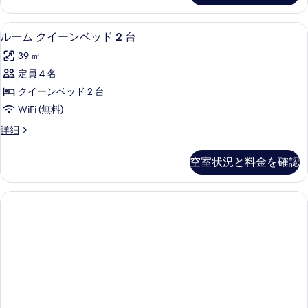
る
ク
を
ス
イ
ル
表
ルーム クイーンベッド 2 台 | 低刺
ル
7
ー
ルーム クイーンベッド 2 台
ー
示
ー
ム
ン
39 ㎡
ク
す
ム
イ
ベ
定員 4 名
る
ク
ー
ッ
クイーンベッド 2 台
ン
イ
ベ
ド
WiFi (無料)
ー
ッ
2
ル
詳細
ド
ン
ー
台
2
ベ
ム
台
の
空室状況と料金を確認
ク
の
ッ
す
イ
詳
ド
ー
細
べ
ン
2
て
ベ
台
ッ
の
の
ド
写
2
す
台
真
べ
の
を
詳
て
細
表