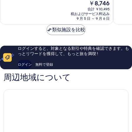
現
￥8,746
イ
プ
9.4、
中
在
ー
レ
最
9.4、
合計 ￥10,495
の
ツ
ス
高
税およびサービス料込み
最
料
セ
9 月 5 日 ～ 9 月 6 日
&
に
高
金
ラ
ス
素
に
は
ヤ
類似施設を比較
イ
晴
素
￥8,746
by
ー
ら
晴
IHG
ツ
し
ら
Celaya
セ
い、
し
ログインすると、対象となる割引や特典を確認できます。も
ラ
口
い、
っとリワードを獲得して、もっと旅を満喫 !
ヤ
コ
口
by
ミ
コ
ログイン
無料で登録
IHG
238
ミ
Celaya
件
840
周辺地域について
件
件
の
件
口
の
コ
口
ミ
コ
ミ