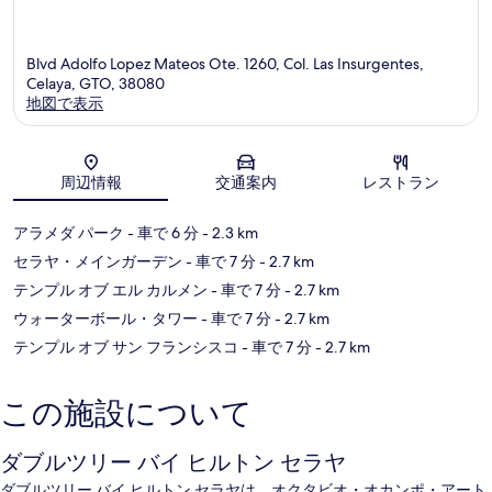
Blvd Adolfo Lopez Mateos Ote. 1260, Col. Las Insurgentes,
Celaya, GTO, 38080
地図で表示
地図
周辺情報
交通案内
レストラン
アラメダ パーク
- 車で 6 分
- 2.3 km
セラヤ・メインガーデン
- 車で 7 分
- 2.7 km
テンプル オブ エル カルメン
- 車で 7 分
- 2.7 km
ウォーターボール・タワー
- 車で 7 分
- 2.7 km
テンプル オブ サン フランシスコ
- 車で 7 分
- 2.7 km
この施設について
ダブルツリー バイ ヒルトン セラヤ
ダブルツリー バイ ヒルトン セラヤは、オクタビオ・オカンポ・アート