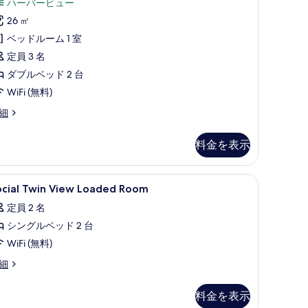
コ
ocial
ハーバービュー
示
ミ
iew
26 ㎡
す
11
ベッドルーム 1 室
件)
る
oubles)
定員 3 名
の
ダブルベッド 2 台
す
WiFi (無料)
べ
細
て
の
料金を表示
ocial
写
ew
真
、ノートパソコン用作業スペース、遮光カーテン
ocial
セーフティボックス (室内)、デスク、ノー
14
ubles)
ocial Twin View Loaded Room
を
win
定員 2 名
表
iew
シングルベッド 2 台
示
oaded
oom
WiFi (無料)
す
の
る
cial
細
in
す
ew
べ
料金を表示
aded