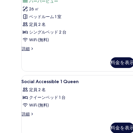
コ
(Social
ハーバービュー
す
ミ
Twin
26 ㎡
3
る
View
ベッドルーム 1 室
件)
Inclusions
定員 2 名
Galore)
シングルベッド 2 台
の
WiFi (無料)
す
ル
詳細
べ
ー
て
ム
料金を表
(Social
の
Twin
写
View
Social
セーフティボックス (室内)
9
Inclusions
Social Accessible 1 Queen
真
Accessible
Galore)
を
定員 2 名
の
1
詳
表
クイーンベッド 1 台
Queen
細
示
の
WiFi (無料)
す
す
Social
詳細
Accessible
る
べ
1
料金を表
て
Queen