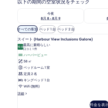
以下の期間の空室状況をチェック
今夜 8月 8 - 8月 9 の空室状況をチェック
明日 8月 9 
今夜
8月 8 - 8月 9
利
すべての客室
ベッド 1 台
ベッド 2 台
用
スイート (Harbour View 
ス
可
8
スイート (Harbour View Inclusions Galore)
イ
能
最高に素晴らしい
10.0
な
10 点中 10.0
ー
(口
口コミ 1 件
客
コ
ト
ハーバービュー
室
ミ
(Harbour
58 ㎡
の
1
View
ベッドルーム 1 室
絞
件)
Inclusions
定員 2 名
り
Galore)
キングベッド 1 台
込
の
み
WiFi (無料)
す
条
ス
詳細
べ
件
イ
ー
て
料金を表
ト