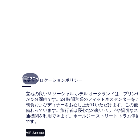
テ
ル
オ
ー
ク
ラ
ン
ド
130+
概要
客室
ロケーション
ポリシー
の
立地の良いM ソーシャル ホテル オークランドは、プリン
写
か 5 分圏内です。24 時間営業のフィットネスセンターをご利用
真
朝食およびディナーをお召し上がりいただけます。この他に
備わっています。旅行者は寝心地の良いベッドや親切なス
ギ
通機関を利用できます。ホールジー ストリート トラム停留所
です。
ャ
VIP Access
ラ