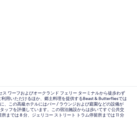
施設からの
セス ワーフおよびオークランド フェリー ターミナルから徒歩わず
いただけるほか、郷土料理を提供するBeast & Butterfliesでは
、この高級ホテルにはバー / ラウンジおよび庭園などの設備が
外観
タッフを評価しています。この宿泊施設からは歩いてすぐ公共交
までは 8 分、ジェリコー ストリート トラム停留所までは 11 分