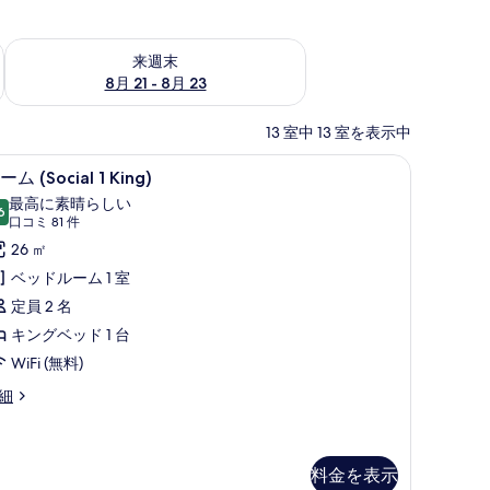
チェック
来週末 8月 21 - 8月 23 の空室状況をチェック
来週末
8月 21 - 8月 23
13 室中 13 室を表示中
作業スペース、遮光カーテン
 | セーフティボックス (室内)、デスク、ノートパソコン用作業スペース、遮光カーテン
ルーム (Social 1 King) | 部屋からの景観
ル
10
ーム (Social 1 King)
ー
最高に素晴らしい
6
10 点中 9.6
ム
(口
口コミ 81 件
コ
ocial
26 ㎡
ミ
ベッドルーム 1 室
81
ing)
定員 2 名
件)
の
キングベッド 1 台
す
WiFi (無料)
べ
細
て
の
ocial
写
料金を表示