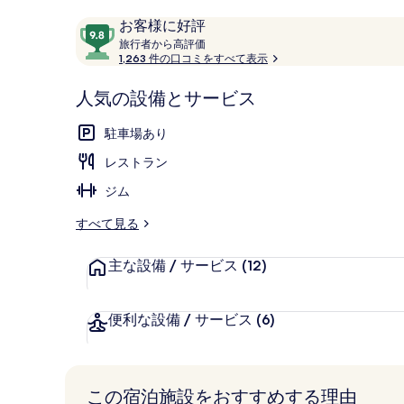
リ
テラス / パ
口
10
お客様に好評
コ
旅
段
旅行者から高評価
ー
行
1,263 件の口コミをすべて表示
ミ
階
者
中
か
人気の設備とサービス
9.8、
ら
お
高
駐車場あり
評
客
価
レストラン
様
に
ジム
好
評
すべて見る
件
の
主な設備 / サービス
(12)
口
コ
便利な設備 / サービス
(6)
ミ
この宿泊施設をおすすめする理由