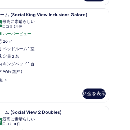
ng)
真
を
、ノートパソコン用作業スペース、遮光カーテン
部屋からの景観
ル
12
ム (Social King View Inclusions Galore)
表
ー
最高に素晴らしい
示
.0
10 点中 10.0
ム
(口
口コミ 24 件
す
コ
ocial
ハーバービュー
る
ミ
ing
26 ㎡
24
iew
ベッドルーム 1 室
件)
nclusions
定員 2 名
alore)
キングベッド 1 台
の
WiFi (無料)
す
細
べ
て
料金を表示
ocial
の
ng
写
ew
の景観
ルーム (Social View 2 Doubles) | 部屋からの
ル
7
clusions
ーム (Social View 2 Doubles)
真
ー
lore)
最高に素晴らしい
を
8
10 点中 9.8
ム
(口
口コミ 11 件
表