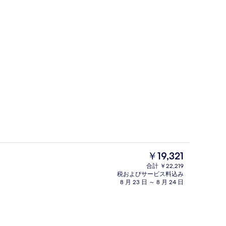
眺望
朝食 (オーダー形式)、毎日提供 (有料)
現
￥19,321
在
合計 ￥22,219
の
税およびサービス料込み
スイート (Harbour View Incl
料
8 月 23 日 ～ 8 月 24 日
金
は
￥19,321
で