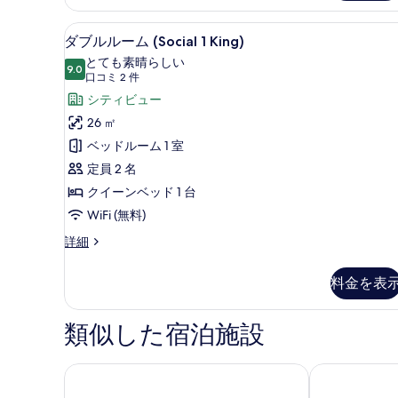
の
の
詳
ダブルルーム (Social 1 King) 
ダ
写
9
細
ダブルルーム (Social 1 King)
ブ
真
とても素晴らしい
9.0
10 点中 9.0
ル
(口
を
口コミ 2 件
コ
ル
シティビュー
表
ミ
ー
26 ㎡
示
2
ム
ベッドルーム 1 室
す
件)
(Social
定員 2 名
る
1
クイーンベッド 1 台
King)
WiFi (無料)
の
ダ
詳細
す
ブ
ル
べ
料金を表
ル
て
ー
ム
の
類似した宿泊施設
(Social
写
1
真
King)
ホテル グランド チャンセラー オークランド
ホライゾン バ
の
を