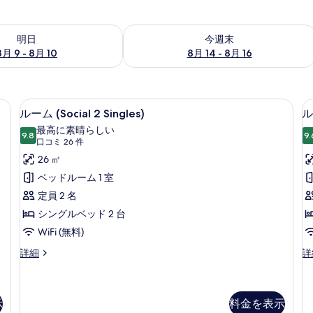
- 8月 10 の空室状況をチェック
今週末 8月 14 - 8月 16 の空室状況を
明日
今週末
8月 9 - 8月 10
8月 14 - 8月 16
Inclusions Galore) | セーフティボックス (室内)、デスク、ノートパソコン用
ルーム (Social 2 Singles)
ル
10
ルーム (Social 2 Singles)
ル
ー
最高に素晴らしい
9.8
9.
10 点中 9.8
ム
(口
口コミ 26 件
コ
(Social
(S
26 ㎡
ミ
2
1
ベッドルーム 1 室
26
Singles)
K
定員 2 名
件)
の
シングルベッド 2 台
す
WiFi (無料)
べ
ル
ル
詳細
詳
て
ー
ー
ム
ム
の
(Social
(S
写
2
1
示
料金を表示