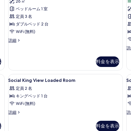
コ
(Social
(S
26 ㎡
細
す
ミ
2
V
ベッドルーム 1 室
14
る
Doubles)
2
定員 3 名
件)
D
の
ダブルベッド 2 台
す
WiFi (無料)
べ
ル
詳細
て
ー
ル
詳
ム
の
ー
(Social
ム
写
2
示
料金を表示
(S
Doubles)
真
Vi
の
2
を
、デスク、ノートパソコン用作業スペース、遮光カーテン
Social
セーフティボックス (室内)、デスク
S
詳
12
Do
Social King View Loaded Room
S
表
細
King
T
の
定員 2 名
示
View
詳
V
細
キングベッド 1 台
Loaded
L
す
Room
R
WiFi (無料)
る
の
Social
So
詳細
詳
King
Tw
す
View
Vi
べ
示
料金を表示
Loaded
Lo