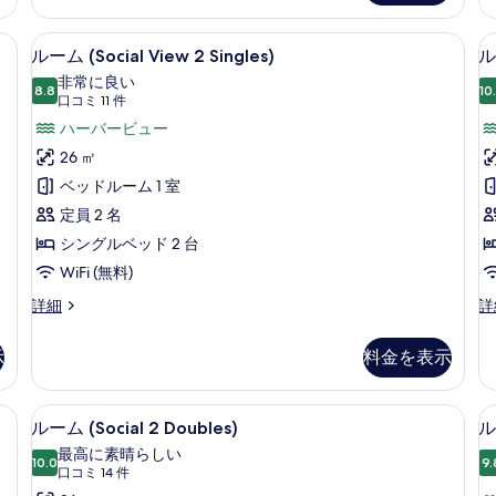
Singles)
Ki
真
の
の
を
セーフティボックス (室内)、デスク
ル
詳
詳
10
ルーム (Social View 2 Singles)
ルー
表
細
細
ー
非常に良い
示
8.8
10
10 点中 8.8
ム
(口
口コミ 11 件
す
コ
(Social
(S
ハーバービュー
る
ミ
View
K
26 ㎡
11
2
V
ベッドルーム 1 室
件)
Singles)
I
定員 2 名
G
の
シングルベッド 2 台
す
WiFi (無料)
べ
ル
ル
詳細
詳
て
ー
ー
ム
ム
の
示
料金を表示
(Social
(S
写
View
Ki
真
2
Vi
ルーム (Social 2 Doubles) | 部屋から
ル
8
Singles)
In
ルーム (Social 2 Doubles)
ル
を
ー
の
Ga
最高に素晴らしい
表
詳
10.0
の
9.
10 点中 10.0
ム
(口
口コミ 14 件
細
詳
示