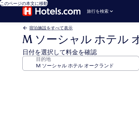
このページの本文に移動
旅行を検索
宿泊施設をすべて表示
M ソーシャル ホテル
日付を選択して料金を確認
目的地
M
ソ
ー
シ
ャ
ル
ホ