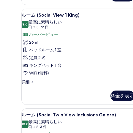
の
(Harbour
写
View
部屋からの景観
ル
10
Inclusions
ルーム (Social View 1 King)
真
ー
Galore)
最高に素晴らしい
を
の
9.6
10 点中 9.6
ム
(口
口コミ 72 件
詳
表
コ
(Social
ハーバービュー
細
示
ミ
View
26 ㎡
72
す
1
ベッドルーム 1 室
件)
る
King)
定員 2 名
の
キングベッド 1 台
す
WiFi (無料)
べ
ル
詳細
て
ー
ム
の
料金を表
(Social
写
View
真
1
部屋からの景観
ル
12
King)
ルーム (Social Twin View Inclusions Galore)
を
ー
の
最高に素晴らしい
表
詳
10.0
10 点中 10.0
ム
(口
口コミ 3 件
細
示