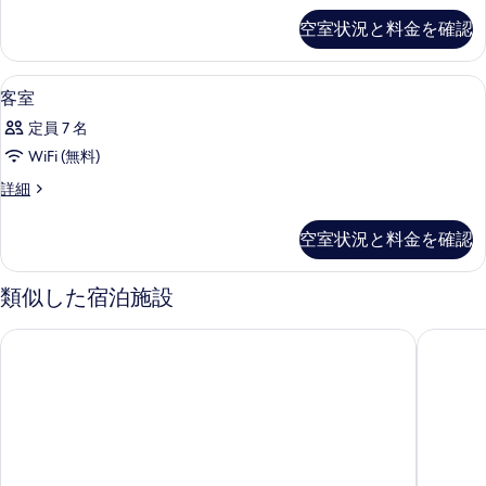
す
す
付)
て
の
禁
禁
空室状況と料金を確認
る
る
詳
の
煙
煙
細
の
写
の
詳
高級寝具、セーフティボックス (室内
客
11
客室
真
す
細
室
を
定員 7 名
べ
の
表
WiFi (無料)
て
す
示
の
客
詳細
べ
室
す
写
て
の
空室状況と料金を確認
る
真
詳
の
細
を
写
類似した宿泊施設
表
真
示
堂ヶ島ニュー銀水
海辺のか
を
す
表
る
示
す
る