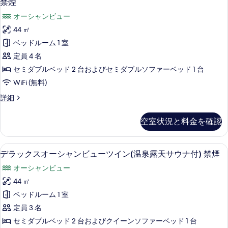
ラ
禁煙
ャ
イ
ッ
オーシャンビュー
ン
ン
ク
ビ
44 ㎡
(露
ュ
ス
ベッドルーム 1 室
ー
天
オ
ツ
定員 4 名
バ
イ
ー
セミダブルベッド 2 台およびセミダブルソファーベッド 1 台
ン
ブ
シ
(露
WiFi (無料)
ル
天
ャ
デ
詳細
バ
バ
ン
ラ
ブ
ス
ッ
ビ
ル
空室状況と料金を確認
ク
バ
付)1-
ュ
ス
ス
3
オ
ー
付)1-
デラックスオーシャンビューツイン(温泉露
デ
22
ー
名
デラックスオーシャンビューツイン(温泉露天サウナ付) 禁煙
3
ツ
ラ
シ
名
禁
オーシャンビュー
ャ
イ
禁
ッ
煙
ン
44 ㎡
煙
ン
ク
ビ
の
の
ベッドルーム 1 室
(露
ュ
ス
詳
す
ー
定員 3 名
細
天
オ
ツ
べ
セミダブルベッド 2 台およびクイーンソファーベッド 1 台
バ
イ