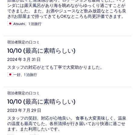
部屋が広々と清潔感があり、ロケーションも最高でした。ベラ
ンダには露天風呂があり海を眺めながらゆっくり過ごすことが
できました。 また、お酒やジュースなど飲み放題なところも良
き‼︎お部屋まで持ってきてもOKなところも尚更評価できます。
Atsushi、1 泊旅行
宿泊者限定の口コミ
10/10 (最高に素晴らしい)
2024 年 3 月 31 日
スタッフの対応がとても丁寧で大変助かりました。
一好、1 泊旅行
宿泊者限定の口コミ
10/10 (最高に素晴らしい)
2023 年 7 月 29 日
スタッフの笑顔、対応が心地良い。 食事も大変美味しく、温泉
の温度も最高でした。各所清掃が行き届いており快適に過ごせ
ます。また利用したいです。