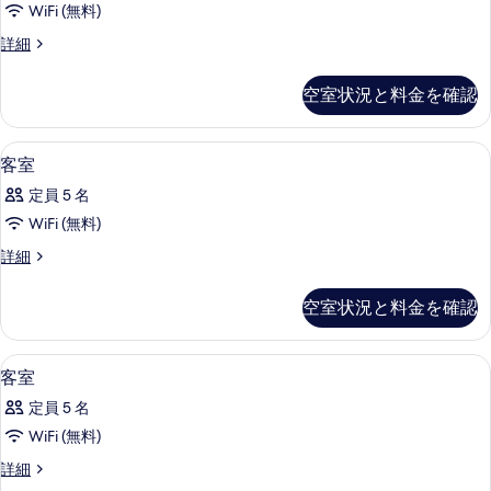
を
天
WiFi (無料)
(温
オ
表
泉
サ
エ
詳細
露
ー
示
グ
ウ
天
シ
ゼ
す
サ
空室状況と料金を確認
ナ
ク
ャ
ウ
る
テ
付)
ナ
ン
ィ
付)
高級寝具、セーフティボックス (室内
客
禁
11
ブ
客室
ビ
禁
室
オ
煙
煙
ュ
定員 5 名
ー
の
の
の
シ
ー
WiFi (無料)
詳
す
す
ャ
細
ス
客
詳細
ン
べ
べ
室
ビ
イ
て
の
て
ュ
空室状況と料金を確認
ー
詳
ー
の
の
細
ト
ス
写
写
イ
高級寝具、セーフティボックス (室内
客
(温
11
客室
ー
真
真
室
泉
ト
を
定員 5 名
を
(温
の
露
表
WiFi (無料)
泉
表
す
天
露
示
示
客
詳細
天
べ
付)
室