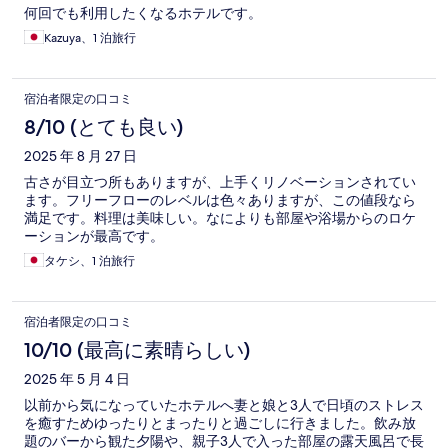
何回でも利用したくなるホテルです。
Kazuya、1 泊旅行
宿泊者限定の口コミ
8/10 (とても良い)
2025 年 8 月 27 日
古さが目立つ所もありますが、上手くリノベーションされてい
ます。フリーフローのレベルは色々ありますが、この値段なら
満足です。料理は美味しい。なによりも部屋や浴場からのロケ
ーションが最高です。
タケシ、1 泊旅行
宿泊者限定の口コミ
10/10 (最高に素晴らしい)
2025 年 5 月 4 日
以前から気になっていたホテルへ妻と娘と3人で日頃のストレス
を癒すためゆったりとまったりと過ごしに行きました。飲み放
題のバーから観た夕陽や、親子3人で入った部屋の露天風呂で長