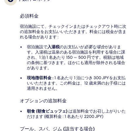
必須料金
宿泊施設にて、チェックインまたはチェックアウト時に次
の追加料金をお支払いいただきます。料金には税金が含ま
れる場合があります :
宿泊施設で
入湯税
のお支払いが
必要な場合
がありま
す。入湯税は温泉のある宿泊施設を利用する場合に課
され、1 泊 1 名あたり 150 ～ 500 円です。税額は地域
の条例に基づきます。ほかにも適用が除外される場合
があります。
現地徴収料金 :
1 名あたり 1 泊につき 300 JPYをお支払
いいただきます。この料金は、12 歳未満のお子様には
適用されません。
オプションの追加料金
朝食 (朝食ビュッフェ)
は追加料金でお召し上がりいた
だけます (概算料金 : 1 名あたり 2200 JPY)
プール、スパ、ジム (該当する場合)