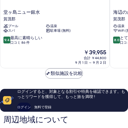
堂
海
堂ヶ島ニュー銀水
海辺の
ヶ
辺
賀茂郡
賀茂郡
島
の
プール
温泉
温泉
ニ
か
スパ
駐車場 (無料)
WiFi 
ュ
く
ー
れ
10
10
最高に素晴らしい
とて
9.4
8.0
銀
湯
段
段
口コミ 86 件
口コミ
水
清
階
階
現
￥39,955
賀
流
中
中
在
茂
賀
9.4、
8.0、
合計 ￥44,800
の
郡
9 月 1 日 ～ 9 月 2 日
茂
最
と
料
郡
高
て
金
類似施設を比較
に
も
は
素
良
￥39,955
晴
い、
ら
口
ログインすると、対象となる割引や特典を確認できます。も
し
コ
っとリワードを獲得して、もっと旅を満喫 !
い、
ミ
口
118
ログイン
無料で登録
コ
件
ミ
件
周辺地域について
86
の
件
口