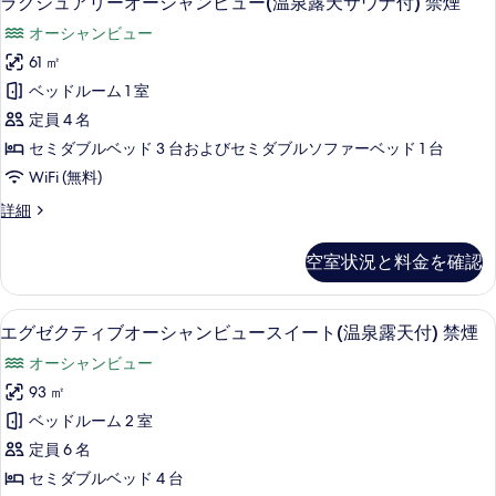
ラグジュアリーオーシャンビュー(温泉露天サウナ付) 禁煙
ビ
付)
表
グ
オ
禁
禁
ュ
オーシャンビュー
示
ー
ジ
煙
煙
シ
ー
61 ㎡
す
の
ュ
の
ャ
詳
(温
ベッドルーム 1 室
る
ン
ア
す
細
ビ
泉
定員 4 名
リ
べ
ュ
露
セミダブルベッド 3 台およびセミダブルソファーベッド 1 台
ー
ー
て
天
WiFi (無料)
(温
オ
の
泉
付)
ラ
詳細
露
ー
写
グ
禁
天
シ
ジ
真
付)
空室状況と料金を確認
煙
ュ
ャ
禁
を
ア
の
煙
ン
表
リ
の
エグゼクティブオーシャンビュースイート
エ
す
39
ー
エグゼクティブオーシャンビュースイート(温泉露天付) 禁煙
ビ
示
詳
グ
オ
べ
細
ュ
オーシャンビュー
す
ー
ゼ
て
シ
ー
93 ㎡
る
ク
の
ャ
(温
ベッドルーム 2 室
ン
テ
写
ビ
泉
定員 6 名
ィ
真
ュ
露
セミダブルベッド 4 台
ー
ブ