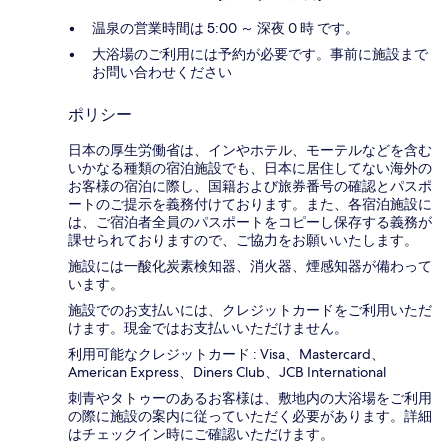
温泉の営業時間は 5:00 ～ 深夜 0 時 です。
大浴場のご利用には予約が必要です。事前に施設まで
お問い合わせください
ポリシー
日本の厚生労働省は、インやホテル、モーテルなどを含む
いかなる種類の宿泊施設でも、日本に​居住してない海外の
お客様の宿泊に際し、国籍および旅券番号の確認とパスポ
ートのご提示を義務付け​ております。また、各宿泊施設に
は、ご宿泊者全員のパスポートをコピーし保存する義務が
課せられておりますの​で、ご協力をお願いいたします。
施設には一酸化炭素検知器、消火器、煙感知器が備わって
います。
施設でのお支払いには、クレジットカードをご利用いただ
けます。現金ではお支払いいただけません。
利用可能なクレジットカード : Visa、Mastercard、
American Express、Diners Club、JCB International
刺青やタトゥーのあるお客様は、敷地内の大浴場をご利用
の際に施設の案内に従っていただく必要があります。詳細
はチェックイン時にご確認いただけます。