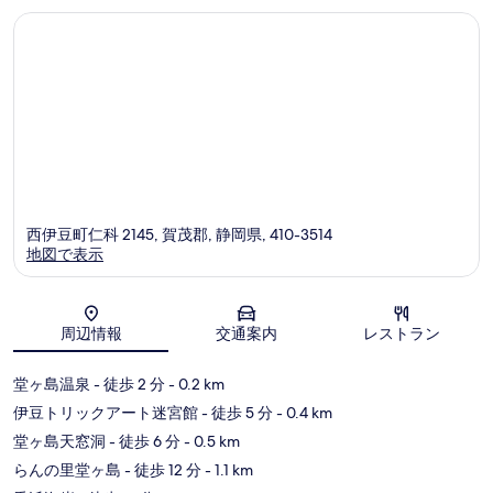
件
コ
の
ミ
口
コ
ミ
西伊豆町仁科 2145, 賀茂郡, 静岡県, 410-3514
地図で表示
地図
周辺情報
交通案内
レストラン
堂ヶ島温泉
- 徒歩 2 分
- 0.2 km
伊豆トリックアート迷宮館
- 徒歩 5 分
- 0.4 km
堂ヶ島天窓洞
- 徒歩 6 分
- 0.5 km
らんの里堂ヶ島
- 徒歩 12 分
- 1.1 km