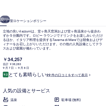
ギ
ャ
前へ
次へ
ラ
313+
概要
客室
ロケーション
ポリシー
リ
立地の良いil azzurriは、堂ヶ島天窓洞および堂ヶ島温泉から徒歩わ
ー
ずか 5 分圏内です。ロビー ラウンジでドリンクをお楽しみいただけ
るほか、イタリア料理を提供するTaverna di Mareでは朝食およびデ
ィナーをお召し上がりいただけます。その他の人気設備としてテラ
スおよび庭園が備わっています。
現
￥34,257
在
合計 ￥38,283
の
9 月 7 日 ～ 9 月 8 日
温泉
料
口
とても素晴らしい
9.2
99 件の口コミをすべて表示
金
10段階中9.2
コ
は
ミ
￥34,257
で
人気の設備とサービス
す
温泉
駐車場 (無料)