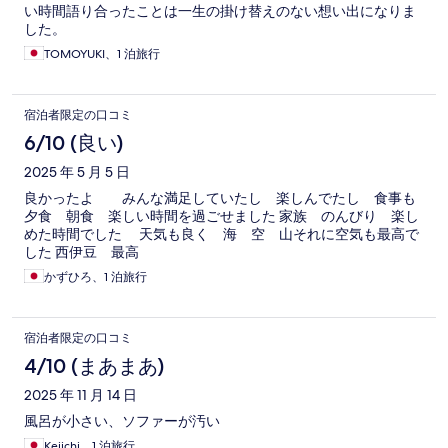
い時間語り合ったことは一生の掛け替えのない想い出になりま
した。
TOMOYUKI、1 泊旅行
宿泊者限定の口コミ
6/10 (良い)
2025 年 5 月 5 日
良かったよ みんな満足していたし 楽しんでたし 食事も
夕食 朝食 楽しい時間を過ごせました 家族 のんびり 楽し
めた時間でした 天気も良く 海 空 山それに空気も最高で
した 西伊豆 最高
かずひろ、1 泊旅行
宿泊者限定の口コミ
4/10 (まあまあ)
2025 年 11 月 14 日
風呂が小さい、ソファーが汚い
Keiichi、1 泊旅行