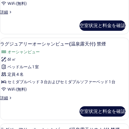
ー
て
WiFi (無料)
ン
ブ
シ
(露
の
デ
詳細
ル
天
ャ
ラ
写
バ
バ
ン
ッ
ブ
真
空室状況と料金を確認
ク
ス
ビ
ル
を
ス
バ
付)1-
ュ
オ
表
ス
ラグジュアリーオーシャンビュー(温泉露
ラ
4
46
ー
ラグジュアリーオーシャンビュー(温泉露天付) 禁煙
ー
付)1-
示
グ
シ
名
4
ツ
オーシャンビュー
ャ
す
ジ
名
禁
ン
イ
61 ㎡
禁
る
ュ
ビ
煙
煙
ン
ベッドルーム 1 室
ュ
ア
の
の
ー
(温
定員 4 名
詳
リ
す
ツ
細
泉
セミダブルベッド 3 台およびセミダブルソファーベッド 1 台
イ
ー
べ
露
WiFi (無料)
ン
オ
て
(温
天
ラ
詳細
泉
ー
の
グ
サ
露
シ
ジ
写
天
空室状況と料金を確認
ウ
ュ
ャ
サ
真
ア
ナ
ウ
ン
リ
を
ナ
ラグジュアリーオーシャンビュー(温泉露
ラ
付)
47
ー