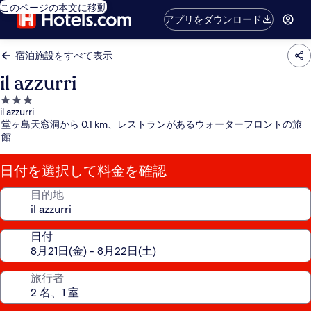
このページの本文に移動
アプリをダウンロード
宿泊施設をすべて表示
il azzurri
3.0
il azzurri
つ
堂ヶ島天窓洞から 0.1 km、レストランがあるウォーターフロントの旅
星
館
宿
泊
日付を選択して料金を確認
施
設
目的地
日付
旅行者