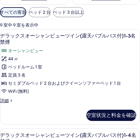
利
すべての客室
ベッド 2 台
ベッド 3 台以上
用
可
9 室中 9 室を表示中
能
デ
34
デラックスオーシャンビューツイン(露天バブルバス付)1-3名
な
ラ
禁煙
客
ッ
オーシャンビュー
室
ク
の
44 ㎡
ス
絞
ベッドルーム 1 室
り
オ
定員 3 名
込
ー
セミダブルベッド 2 台およびクイーンソファーベッド 1 台
み
シ
WiFi (無料)
条
ャ
件
デ
詳細
ン
ラ
ッ
ビ
空室状況と料金を確認
ク
ュ
ス
オ
ー
デラックスオーシャンビューツイン(露天
デ
38
ー
デラックスオーシャンビューツイン(露天バブルバス付)1-4名
ツ
シ