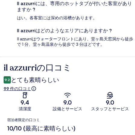
Il azzurriには、専用のホットタブが付いた客室があり
ますか ?
はい。各客室には深めの浴槽があります。
Il azzurriはどのようなエリアにありますか ?
Il azzurriはウォーターフロントにあり、堂ヶ島天窓洞から徒歩
で 1 分、堂ヶ島温泉から徒歩で 3 分ほどです。
il azzurriの口コミ
口
コ
とても素晴らしい
9.2
ミ
99 件の口コミ
9.4
9.0
9.0
清潔度
設備とサービス
スタッフとサービス
口
宿泊者限定の口コミ
コ
10/10 (最高に素晴らしい)