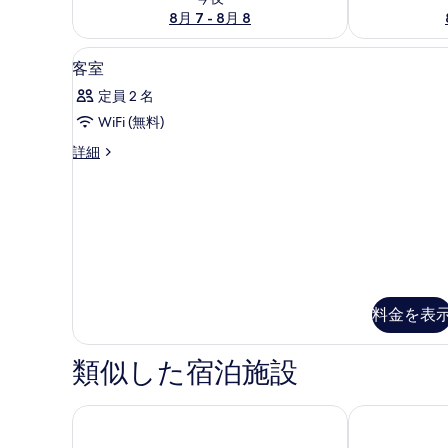
8月 7 - 8月 8
低刺激性寝具、デスク、防音設備
客
22
客室
室
定員 2 名
の
WiFi (無料)
す
客
詳細
べ
室
て
の
詳
の
細
写
真
を
料金を表
表
示
類似した宿泊施設
す
る
マジェスティック ホテルズ ブリストル
ブリストル グラ