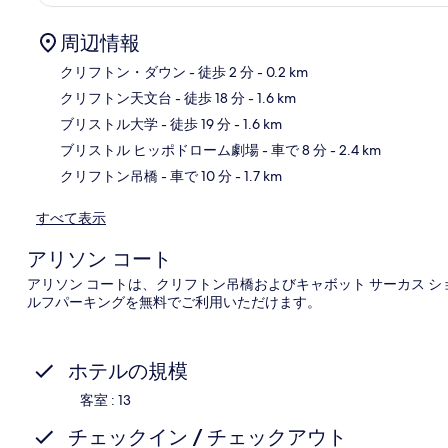
周辺情報
クリフトン・ダウン
- 徒歩 2 分
- 0.2 km
クリフトン天文台
- 徒歩 18 分
- 1.6 km
地
ブリストル大学
- 徒歩 19 分
- 1.6 km
ブリストル ヒッポドローム劇場
- 車で 8 分
- 2.4 km
クリフトン吊橋
- 車で 10 分
- 1.7 km
すべて表示
アリソン コート
アリソン コートは、クリフトン吊橋およびキャボット サーカス ショッ
ルフパーキングを無料でご利用いただけます。
ホテルの規模
客室 : 13
チェックイン / チェックアウト