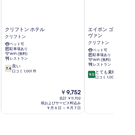
ク
エ
クリフトン ホテル
エイボン ゴージ バイ
リ
イ
ヴァン
クリフトン
フ
ボ
クリフトン
ペット可
ト
ン
駐車場あり
ン
ゴ
ペット可
WiFi (無料)
駐車場あり
ホ
ー
レストラン
WiFi (無料)
テ
ジ
レストラン
10
良い
ル
バ
7.4
段
口コミ 1,001 件
10
ク
イ
とても素晴らしい
9.0
階
段
リ
ホ
口コミ 1,004 件
中
階
フ
テ
7.4、
中
ト
ル
現
￥9,752
良
9.0、
ン
デ
在
い、
合計 ￥11,702
と
ュ
の
税およびサービス料込み
税およ
口
て
ヴ
料
9 月 6 日 ～ 9 月 7 日
8 
コ
も
ァ
金
ミ
素
ン
は
1,001
晴
ク
￥9,752
件
ら
リ
件
し
フ