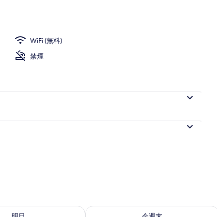
) | 低刺激性寝具、デスク、防音設備、アイロン / アイロン台
WiFi (無料)
禁煙
- 8月 9 の空室状況をチェック
今週末 8月 7 - 8月 9 の空室状況をチ
明日
今週末