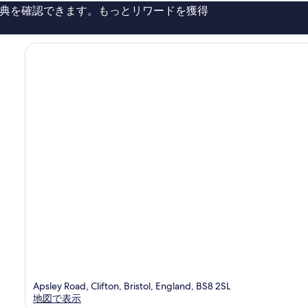
口
典を確認できます。もっとリワードを獲得
コ
ミ
1,079
件
件
の
口
コ
ミ
Apsley Road, Clifton, Bristol, England, BS8 2SL
地図で表示