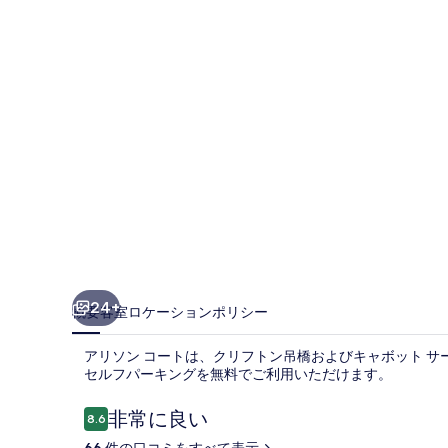
ー
ト
の
写
真
ギ
ャ
ラ
リ
ー
24+
概要
客室
ロケーション
ポリシー
アリソン コートは、クリフトン吊橋およびキャボット サーカ
セルフパーキングを無料でご利用いただけます。
口
非常に良い
8.6
10段階中8.6
コ
66 件の口コミをすべて表示