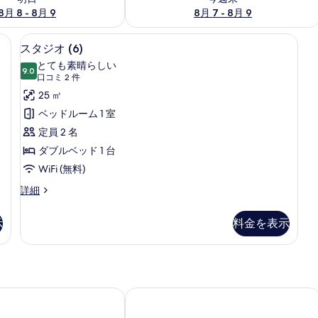
8月 8 - 8月 9
8月 7 - 8月 9
、アイロン / アイロン台
スタジオ (6) | 低刺激性寝具、デスク
ス
22
スタジオ (6)
タ
とても素晴らしい
9.0
10 点中 9.0
ジ
(口
口コミ 2 件
コ
オ
25 ㎡
ミ
(6)
ベッドルーム 1 室
2
の
定員 2 名
件)
す
ダブルベッド 1 台
べ
WiFi (無料)
て
ス
詳細
タ
の
ジ
写
示
料金を表示
オ
真
(6)
の
を
詳
表
細
ンド ホテル by Sunday
モクシー ブリストル
示
す