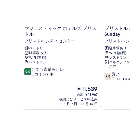
マ
ブ
マジェスティック ホテルズ ブリス
ブリストル 
ジ
リ
トル
Sunday
ェ
ス
ブリストル シティ センター
ブリストル シ
ス
ト
テ
ペット可
ル
駐車場あり
駐車場あり
WiFi (無料)
ィ
グ
WiFi (無料)
レストラン
ッ
ラ
レストラン
コネクティン
ク
ン
用可
10
ホ
とても素晴らしい
ド
9.0
10
良い
段
テ
口コミ 379 件
ホ
7.8
段
口コミ 1,01
階
ル
テ
階
中
ズ
ル
現
￥11,639
中
9.0、
ブ
by
在
7.8、
合計 ￥13,967
と
リ
Sunday
の
税およびサービス料込み
良
て
ス
ブ
料
8 月 9 日 ～ 8 月 10 日
い、
も
ト
リ
金
口
素
ル
ス
は
コ
晴
ブ
ト
￥11,639
ミ
ら
リ
ル
1,014
し
ス
シ