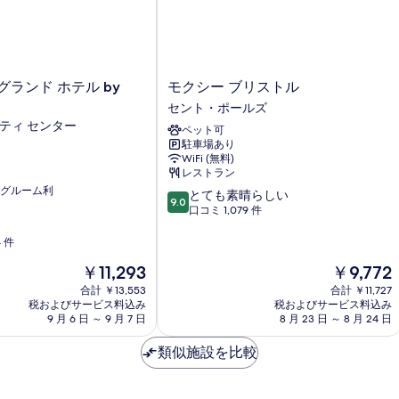
る
モ
グランド ホテル by
モクシー ブリストル
ク
セント・ポールズ
シ
ティ センター
ペット可
ー
駐車場あり
ブ
WiFi (無料)
リ
レストラン
ス
グルーム利
10
とても素晴らしい
ト
9.0
段
口コミ 1,079 件
ル
階
セ
中
4 件
ン
9.0、
ト・
現
現
￥11,293
￥9,772
と
ポ
在
在
て
合計 ￥13,553
合計 ￥11,727
ー
の
の
税およびサービス料込み
税およびサービス料込み
も
ル
料
料
9 月 6 日 ～ 9 月 7 日
8 月 23 日 ～ 8 月 24 日
素
ズ
金
金
晴
は
は
類似施設を比較
ら
￥11,293
￥9,772
し
い、