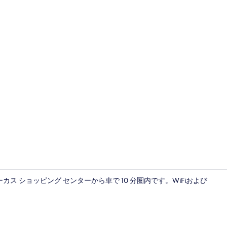
スタジオ (6
ス ショッピング センターから車で 10 分圏内です。WiFiおよび
スタジオ (6