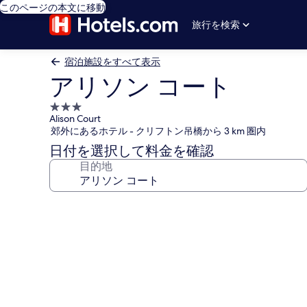
このページの本文に移動
旅行を検索
宿泊施設をすべて表示
アリソン コート
3.0
Alison Court
つ
郊外にあるホテル - クリフトン吊橋から 3 km 圏内
星
日付を選択して料金を確認
宿
目的地
泊
施
設
ア
リ
ソ
ン
コ