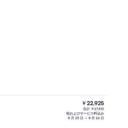
) | 低刺激性寝具、デスク、防音設備、アイロン / アイロン台
施設の正面
現
￥22,925
在
合計 ￥27,510
の
税およびサービス料込み
) | リビング エリア | 43 インチの薄型テレビ (デジタル放送視聴可)、テレビ
スタジオ (6) | 客室内のダイニングエ
料
8 月 25 日 ～ 8 月 26 日
金
は