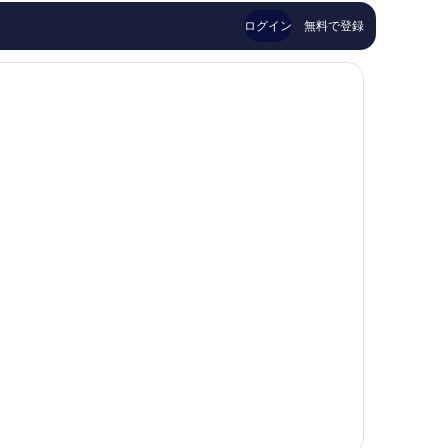
の
い、
ト
口
口
ン
ログイン
無料で登録
コ
コ
ミ
ミ
1,004
件
件
の
口
コ
ミ