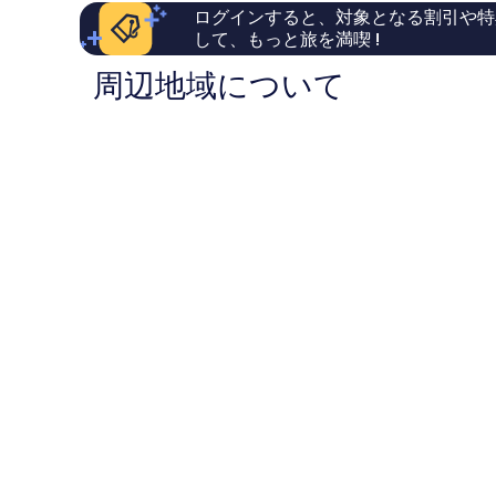
件
い、
ト
テ
ログインすると、対象となる割引や特
件
口
ル
ィ
して、もっと旅を満喫 !
の
コ
シ
セ
口
ミ
テ
ン
周辺地域について
コ
379
ィ
タ
ミ
件
セ
ー
件
ン
の
タ
口
ー
コ
ミ