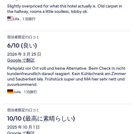
Slightly overpriced for what this hotel actually is. Old carpet in
the hallway, rooms a little soulless, lobby ok.
Lilla、1 泊旅行
宿泊者限定の口コミ
6/10 (良い)
2026 年 3 月 25 日
Google で翻訳
Parkplatz vor Ort voll und keine Alternative. Beim Check In nicht
kundenfreundlich darauf reagiert. Kein Kühlschrank am Zimmer
und Sauberkeit lala. Frühstück super und MA hier sehr nett und
zuvorkommend.
Julia、1 泊旅行
宿泊者限定の口コミ
10/10 (最高に素晴らしい)
2025 年 10 月 1 日
Google で翻訳