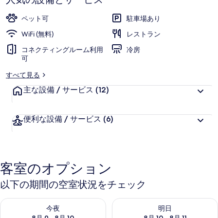
め
ペット可
駐車場あり
の
WiFi (無料)
レストラン
ア
コネクティングルーム利用
冷房
イ
可
デ
すべて見る
ン）
主な設備 / サービス
(12)
の
写
便利な設備 / サービス
(6)
真
ギ
ャ
客室のオプション
ラ
以下の期間の空室状況をチェック
リ
今夜 8月 9 - 8月 10 の空室状況をチェック
明日 8月 10 - 8月 11 の空
今夜
明日
ー