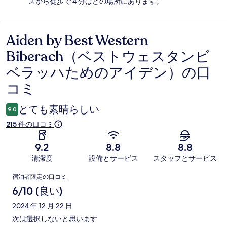
スから徒歩で 4 分ほどの場所にあります。
Aiden by Best Western
口
Biberach（ベストウェスタンビ
コ
ベラッハためのアイデン）の口
ミ
コミ
とても素晴らしい
9.0
215 件の口コミ
9.2
8.8
8.8
清潔度
設備とサービス
スタッフとサービス
口
宿泊者限定の口コミ
コ
6/10 (良い)
ミ
2024 年 12 月 22 日
次は選択しないと思います