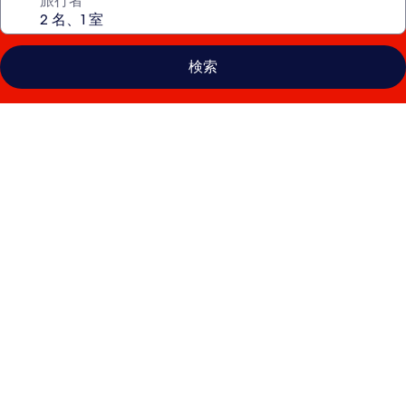
旅行者
検索
Aiden
by
Best
Western