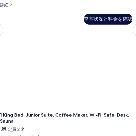
1
詳細
King
Bed,
空室状況と料金を確認
Junior
Suite,
Anteroom,
Wi-
Fi,
Coffee
Maker
の
詳
細
1 King Bed, Junior Suite, Coffee Maker, Wi-Fi, Safe, Desk,
Sauna
定員 2 名