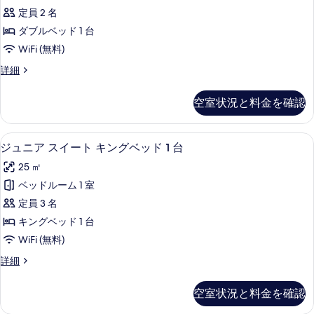
真
ダ
ン
ッ
定員 2 名
グ
を
ー
ル
ド
ダブルベッド 1 台
表
ド
ベ
1
WiFi (無料)
ッ
示
ア
台
ド
ス
詳細
す
パ
1
タ
バ
る
台
ー
ン
ル
空室状況と料金を確認
バ
ダ
ト
ル
コ
ー
メ
コ
ド
ニ
ジュニア スイート キングベッド 1 台 |
ジ
ニ
10
ア
ジュニア スイート キングベッド 1 台
ン
ー
ー
ュ
パ
ト
25 ㎡
の
ー
の
ニ
詳
ト
ダ
ベッドルーム 1 室
す
ア
細
メ
ブ
定員 3 名
ン
べ
ス
ト
ル
キングベッド 1 台
て
イ
ダ
ベ
WiFi (無料)
ブ
の
ー
ッ
ル
ジ
詳細
写
ト
ベ
ュ
ド
真
ッ
キ
ニ
空室状況と料金を確認
1
ド
ア
を
ン
1
台
ス