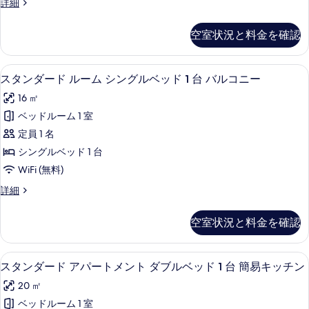
台
ス
詳細
る
ー
サ
タ
ナ
ウ
ム
ン
の
空室状況と料金を確認
ナ
ダ
ク
の
す
ー
イ
詳
ド
べ
スタンダード ルーム シングルベッド 1 
ス
細
6
ル
スタンダード ルーム シングルベッド 1 台 バルコニー
ー
て
タ
ー
ン
16 ㎡
ム
の
ン
ク
ベ
ベッドルーム 1 室
写
ダ
イ
ッ
定員 1 名
ー
真
ー
ン
ド
シングルベッド 1 台
を
ド
ベ
1
WiFi (無料)
ッ
表
ル
台
ド
ス
詳細
示
ー
1
タ
の
す
台
ム
ン
す
空室状況と料金を確認
の
ダ
る
シ
詳
べ
ー
ン
細
ド
て
防音設備、アイロン / アイロン台、WiF
ス
8
ル
スタンダード アパートメント ダブルベッド 1 台 簡易キッチン
グ
の
タ
ー
ル
20 ㎡
ム
写
ン
シ
ベ
ベッドルーム 1 室