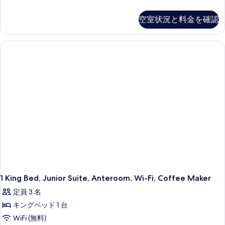
の
King
チ
詳
Bed,
空室状況と料金を確認
細
ン
Comfort
Room,
の
Coffee
す
Maker,
Wi-
べ
Fi,
て
Safe,
Desk
の
の
写
詳
細
真
を
表
示
す
1 King Bed, Junior Suite, Anteroom, Wi-Fi, Coffee Maker
る
定員 3 名
キングベッド 1 台
WiFi (無料)