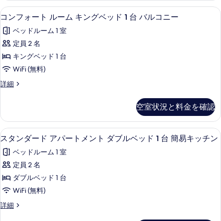
表
グ
台
イ
簡
防音設備、アイロン / アイロン台、WiF
コ
簡
10
ー
コンフォート ルーム キングベッド 1 台 バルコニー
示
ベ
易
易
ン
ト
す
ッ
ベッドルーム 1 室
キ
キ
キ
フ
ッ
ン
る
ド
定員 2 名
ッ
ォ
チ
グ
1
キングベッド 1 台
ン
ベ
チ
ー
の
台
ッ
WiFi (無料)
ン
ト
詳
ド
の
コ
詳細
細
1
の
ル
ン
す
台
す
ー
フ
の
べ
空室状況と料金を確認
ォ
べ
詳
ム
て
ー
細
て
キ
ト
の
スタンダード アパートメント ダブルベッド
ス
11
ル
スタンダード アパートメント ダブルベッド 1 台 簡易キッチン
の
ン
写
タ
ー
写
グ
ベッドルーム 1 室
ム
真
ン
キ
真
ベ
定員 2 名
を
ダ
ン
を
ッ
ダブルベッド 1 台
グ
表
ー
表
ベ
ド
WiFi (無料)
示
ド
ッ
示
1
ス
詳細
ド
す
ア
タ
台
す
1