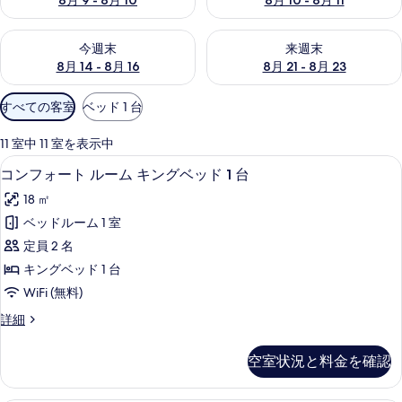
8月 9 - 8月 10
8月 10 - 8月 11
今週末 8月 14 - 8月 16 の空室状況をチェック
来週末 8月 21 - 8月 23 の
今週末
来週末
8月 14 - 8月 16
8月 21 - 8月 23
利
すべての客室
ベッド 1 台
用
可
11 室中 11 室を表示中
能
防音設備、アイロン / アイロン台、WiF
コ
10
コンフォート ルーム キングベッド 1 台
な
ン
客
18 ㎡
フ
室
ベッドルーム 1 室
ォ
の
定員 2 名
ー
絞
キングベッド 1 台
り
ト
WiFi (無料)
込
ル
み
コ
詳細
ー
ン
条
ム
フ
件
空室状況と料金を確認
ォ
キ
ー
ン
ト