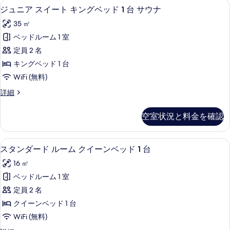
ジュニア スイート キングベッド 1 台 
ジ
10
ル
ジュニア スイート キングベッド 1 台 サウナ
グ
ュ
ー
ベ
35 ㎡
ム
ニ
キ
ッ
ベッドルーム 1 室
ア
ン
ド
定員 2 名
グ
ス
1
ベ
キングベッド 1 台
イ
ッ
台
WiFi (無料)
ド
ー
の
1
ジ
詳細
ト
台
ュ
す
の
キ
ニ
べ
空室状況と料金を確認
詳
ア
ン
細
て
ス
グ
イ
の
スタンダード ルーム クイーンベッド 1 
ス
10
ー
スタンダード ルーム クイーンベッド 1 台
ベ
写
タ
ト
ッ
16 ㎡
キ
真
ン
ン
ド
ベッドルーム 1 室
を
ダ
グ
1
定員 2 名
ベ
表
ー
台
ッ
クイーンベッド 1 台
示
ド
ド
サ
WiFi (無料)
1
す
ル
ウ