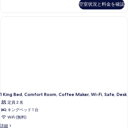
る
パ
ン
台
バ
空室状況と料金を確認
る
ダ
バ
ー
ル
ー
ル
ト
ド
コ
コ
ア
メ
ニ
ニ
パ
ー
ン
ー
ー
の
ト
ト
詳
の
メ
細
ダ
ン
す
ト
ブ
べ
ダ
ル
ブ
て
ベ
ル
の
ベ
ッ
写
ッ
ド
ド
真
1
1
を
台
1 King Bed, Comfort Room, Coffee Maker, Wi-Fi, Safe, Desk
台
簡
表
定員 2 名
簡
易
示
キ
キングベッド 1 台
易
ッ
す
WiFi (無料)
キ
チ
る
ン
1
詳細
ッ