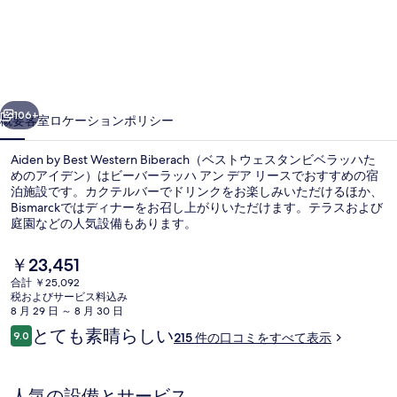
Biberach（ベ
ス
ト
ウ
前へ
次へ
106+
概要
客室
ロケーション
ポリシー
ェ
ス
Aiden by Best Western Biberach（ベストウェスタンビベラッハた
めのアイデン）はビーバーラッハ アン デア リースでおすすめの宿
タ
泊施設です。カクテルバーでドリンクをお楽しみいただけるほか、
Bismarckではディナーをお召し上がりいただけます。テラスおよび
ン
庭園などの人気設備もあります。
ビ
現
￥23,451
ベ
在
合計 ￥25,092
の
ラ
税およびサービス料込み
食事・飲み物
料
8 月 29 日 ～ 8 月 30 日
ッ
金
口
とても素晴らしい
9.0
215 件の口コミをすべて表示
は
10段階中9.0
コ
ハ
￥23,451
ミ
で
た
す
人気の設備とサービス