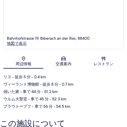
an
der
Riss
Bahnhofstrasse 19, Biberach an der Riss, 88400
地図で表示
地図
周辺情報
交通案内
レストラン
リス
- 徒歩 5 分
- 0.4 km
ヴィーラント博物館
- 徒歩 8 分
- 0.7 km
傾いた家
- 車で 44 分
- 51.2 km
ウルム大聖堂
- 車で 45 分
- 52.3 km
ブラウトープフ
- 車で 56 分
- 54.5 km
この施設について