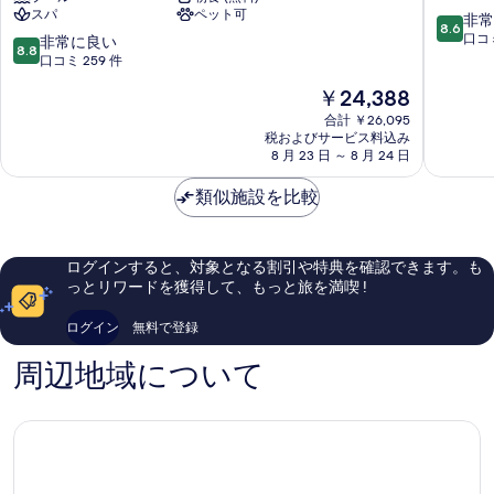
スパ
ペット可
ー
ジ
10
非常
8.6
ク
ナ
段
口コミ
10
非常に良い
8.8
ホ
ホ
階
段
口コミ 259 件
テ
フ
中
階
現
￥24,388
ル
Biberac
8.6、
中
在
ヨ
an
非
8.8、
合計 ￥26,095
の
ル
der
常
税およびサービス料込み
非
料
ダ
8 月 23 日 ～ 8 月 24 日
Riss
に
常
金
ン
良
に
は
バ
類似施設を比較
い、
良
￥24,388
ー
口
い、
ド
コ
口
ビ
ミ
コ
ログインすると、対象となる割引や特典を確認できます。も
ー
63
ミ
っとリワードを獲得して、もっと旅を満喫 !
ベ
件
259
ラ
件
件
ログイン
無料で登録
ッ
の
件
ハ
口
の
周辺地域について
ア
コ
口
ン
ミ
コ
デ
ミ
ア
リ
ス
Biberach