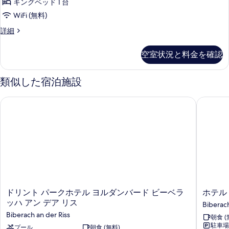
キングベッド 1 台
WiFi (無料)
1
詳細
King
Bed,
空室状況と料金を確認
Junior
Suite,
Coffee
類似した宿泊施設
Maker,
Wi-
ドリント パークホテル ヨルダンバード ビーベラッハ アン デア
ホテル 
Fi,
Safe,
Desk,
Sauna
の
詳
細
ド
ホ
ドリント パークホテル ヨルダンバード ビーベラ
ホテル
リ
テ
ッハ アン デア リス
Biberach
ン
ル
Biberach an der Riss
朝食 (
ト
カ
駐車場
パ
プール
朝食 (無料)
プ