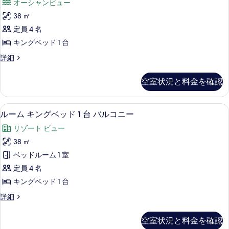
ル
オーシャンビュー
べ
の
ド
す
ム
詳
コ
1
38 ㎡
て
べ
キ
細
台
ニ
定員 4 名
の
バ
て
ン
ー
ル
キングベッド 1 台
写
の
グ
コ
オ
真
ル
詳細
写
ニ
ベ
ー
ー
ー
を
真
ッ
ム
オ
シ
空室状況と料金を確認
表
キ
を
ー
ド
ャ
ン
示
シ
表
1
グ
ャ
ン
高級寝具、セーフティボックス (室内)
ル
す
5
ベ
示
台
ルーム キングベッド 1 台 バルコニー
ン
ビ
ー
ッ
る
ビ
す
バ
リゾート ビュー
ド
ュ
ュ
ム
る
ル
1
38 ㎡
ー
ー
キ
台
の
コ
ベッドルーム 1 室
バ
の
ン
詳
ニ
ル
定員 4 名
細
す
グ
コ
ー
キングベッド 1 台
ニ
べ
ベ
オ
ー
ル
詳細
て
ッ
オ
ー
ー
の
ー
ド
ム
シ
空室状況と料金を確認
シ
キ
写
1