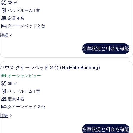
ー
シ
ル
ド
る
38 ㎡
ク
ャ
2
シ
コ
ベッドルーム 1 室
ン
台
イ
ャ
ビ
ニ
バ
定員 4 名
ー
ュ
ン
ル
ー
クイーンベッド 2 台
ー
コ
ン
ビ
オ
の
ニ
ル
詳細
ベ
ュ
詳
ー
ー
ー
細
オ
ッ
ム
ー
シ
空室状況と料金を確認
ー
ク
ド
の
シ
ャ
イ
2
ャ
ー
す
ン
高級寝具、セーフティボックス (室内)
ハ
ン
4
ン
台
ハウス クイーンベッド 2 台 (Na Hale Building)
べ
ビ
ビ
ウ
ベ
バ
オーシャンビュー
ュ
て
ッ
ュ
ス
ー
ル
ド
38 ㎡
の
ー
ク
の
2
コ
ベッドルーム 1 室
写
詳
台
の
イ
細
ニ
バ
定員 4 名
真
す
ー
ル
ー
クイーンベッド 2 台
を
コ
べ
ン
オ
ニ
ハ
詳細
表
て
ベ
ー
ウ
ー
示
の
オ
ッ
ス
シ
空室状況と料金を確認
ー
す
ク