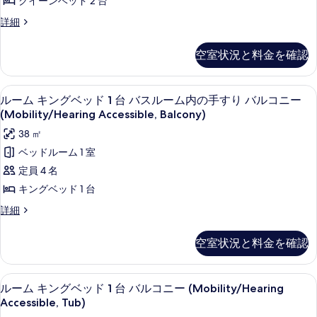
クイーンベッド 2 台
ー
る
コ
ン
の
ル
詳細
ニ
ベ
ー
ー
す
ム
の
ッ
空室状況と料金を確認
べ
ク
詳
ド
イ
細
て
ー
2
ガーデン ビュー
ル
の
1
ン
ルーム キングベッド 1 台 バスルーム内の手すり バルコニー
台
ー
ベ
写
(Mobility/Hearing Accessible, Balcony)
バ
ッ
ム
真
38 ㎡
ド
ル
キ
2
を
ベッドルーム 1 室
コ
台
ン
表
定員 4 名
バ
ニ
グ
示
ル
キングベッド 1 台
ー
コ
ベ
す
ル
詳細
ニ
(Mobility/Hearing
ッ
ー
る
ー
Accessible,
ム
(Mobility/Hearing
ド
空室状況と料金を確認
Tub)
キ
Accessible,
1
ン
の
Tub)
台
グ
の
ビーチ / オーシャン ビュー
ル
す
1
ベ
ルーム キングベッド 1 台 バルコニー (Mobility/Hearing
詳
バ
ー
ッ
べ
細
Accessible, Tub)
ス
ド