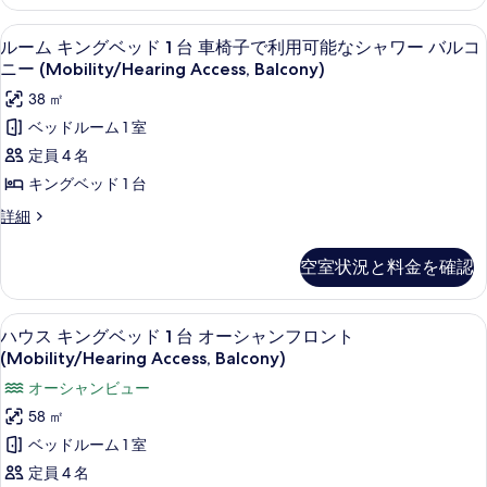
1
す
ン
す
の
台
グ
詳
べ
ガーデン ビュー
ル
べ
1
ベ
ルーム キングベッド 1 台 車椅子で利用可能なシャワー バルコ
細
バ
て
ー
ッ
て
ニー (Mobility/Hearing Access, Balcony)
ル
ド
の
ム
の
38 ㎡
1
コ
写
キ
写
台
ベッドルーム 1 室
ニ
バ
真
ン
真
定員 4 名
ル
ー
を
グ
を
コ
キングベッド 1 台
パ
表
ニ
ベ
表
ル
詳細
ー
ー
示
ッ
示
ー
パ
シ
ム
す
ー
ド
す
空室状況と料金を確認
キ
ャ
シ
る
1
る
ン
ャ
ル
台
グ
ル
高級寝具、セーフティボックス (室内)
ハ
4
ベ
オ
ハウス キングベッド 1 台 オーシャンフロント
オ
車
ウ
ッ
ー
(Mobility/Hearing Access, Balcony)
ー
椅
ド
シ
ス
オーシャンビュー
シ
1
ャ
子
キ
台
ン
58 ㎡
ャ
で
車
ビ
ン
ベッドルーム 1 室
ン
椅
ュ
利
グ
子
定員 4 名
ー
ビ
用