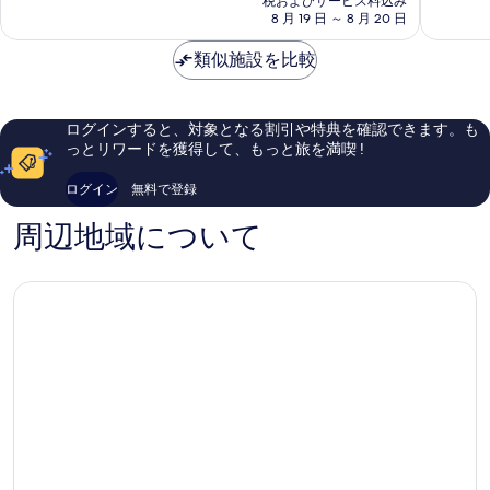
シ
レ
て
る
税およびサービス料込み
と
る
料
ョ
8 月 19 日 ～ 8 月 20 日
ッ
も
て
金
ン
ジ
良
も
は
ズ
類似施設を比較
Waikolo
い、
素
￥36,398
ク
口
晴
ラ
コ
ら
ブ
ミ
し
ログインすると、対象となる割引や特典を確認できます。も
キ
1,242
い、
っとリワードを獲得して、もっと旅を満喫 !
ン
件
口
グ
件
コ
ログイン
無料で登録
ス
の
ミ
ラ
口
1,244
周辺地域について
ン
コ
件
ド
ミ
件
ワ
の
イ
口
コ
コ
ロ
ミ
ア
Waikoloa