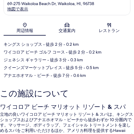
69-275 Waikoloa Beach Dr, Waikoloa, HI, 96738
地図で表示
地図
周辺情報
交通案内
レストラン
キングス ショップス
- 徒歩 2 分
- 0.2 km
ワイコロア ビーチ ゴルフ コース
- 徒歩 2 分
- 0.2 km
ジェネシス ギャラリー
- 徒歩 3 分
- 0.3 km
クイーンズマーケットプレイス
- 徒歩 5 分
- 0.5 km
アナエホオマル・ビーチ
- 徒歩 7 分
- 0.6 km
この施設について
ワイコロア ビーチ マリオット リゾート & スパ
立地の良いワイコロア ビーチ マリオット リゾート & スパは、キングス
ショップスおよびアナエホオマル・ビーチから徒歩わずか 10 分圏内で
す。マッサージ、ボディラップ、フェイシャル トリートメントを楽し
めるスパをご利用いただけるほか、アメリカ料理を提供するHawaii