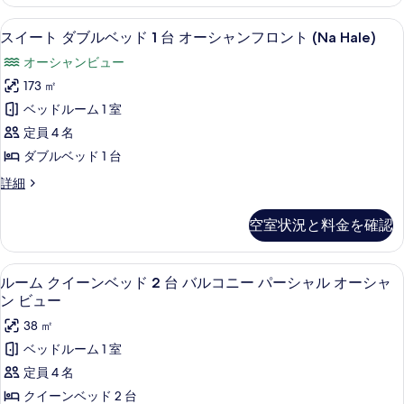
(View)
ダ
1
(View)
ブ
べ
の
高級寝具、セーフティボックス (室内)
ス
の
8
ル
台
スイート ダブルベッド 1 台 オーシャンフロント (Na Hale)
て
す
詳
イ
ベ
(Na
オーシャンビュー
細
の
ッ
べ
ー
Hale)
ド
173 ㎡
写
て
ト
1
の
ベッドルーム 1 室
真
台
の
ダ
す
(Na
定員 4 名
を
写
ブ
べ
Hale)
ダブルベッド 1 台
表
真
の
ル
て
詳
ス
詳細
示
を
ベ
の
細
イ
す
表
ッ
ー
写
空室状況と料金を確認
る
ト
示
ド
真
ダ
す
1
ブ
を
高級寝具、セーフティボックス (室内)
ル
9
ル
る
台
ルーム クイーンベッド 2 台 バルコニー パーシャル オーシャ
表
ー
ベ
ン ビュー
オ
示
ッ
ム
38 ㎡
ー
ド
す
ク
1
ベッドルーム 1 室
シ
る
台
イ
定員 4 名
ャ
オ
ー
ー
クイーンベッド 2 台
ン