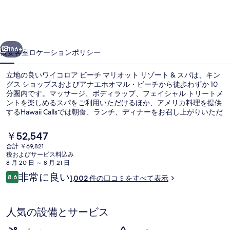
ビ
ー
前へ
次へ
チ
186+
概要
客室
ロケーション
ポリシー
マ
立地の良いワイコロア ビーチ マリオット リゾート & スパは、キン
リ
グス ショップスおよびアナエホオマル・ビーチから徒歩わずか 10
分圏内です。マッサージ、ボディラップ、フェイシャル トリートメ
オ
ントを楽しめるスパをご利用いただけるほか、アメリカ料理を提供
ッ
するHawaii Callsでは朝食、ランチ、ディナーをお召し上がりいただ
けます。この高級リゾートにあるその他設備には 3 つの屋外プー
ト
ル、プールサイドバー、および24 時間営業のフィットネスセンタ
現
￥52,547
ーがあります。旅行者はプールや親切なスタッフを評価していま
在
リ
合計 ￥69,821
す。
の
税およびサービス料込み
3 つの屋外プール
ゾ
料
8 月 20 日 ～ 8 月 21 日
金
口
非常に良い
ー
8.6
1,002 件の口コミをすべて表示
は
10段階中8.6
コ
￥52,547
ト
ミ
で
す
&
人気の設備とサービス
ス