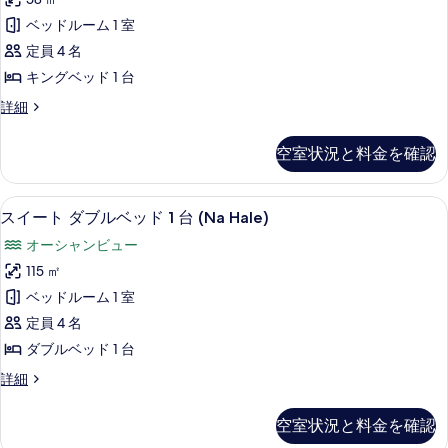
コ
キ
台
ベッドルーム 1 室
ニ
バ
ン
ル
定員 4 名
ー
グ
コ
キングベッド 1 台
パ
ニ
ベ
ー
ー
ハ
詳細
ッ
パ
ウ
シ
ー
ド
ス
空室状況と料金を確認
ャ
シ
キ
1
ャ
ン
ル
台
ル
グ
高級寝具、セーフティボックス (室内)
ス
オ
オ
8
ベ
オ
スイート ダブルベッド 1 台 (Na Hale)
ー
イ
ッ
ー
ー
オーシャンビュー
シ
ド
ー
シ
ャ
シ
1
115 ㎡
ト
ン
台
ャ
ャ
ベッドルーム 1 室
ビ
オ
ダ
ン
ュ
ン
ー
定員 4 名
ブ
ー
ビ
シ
フ
ダブルベッド 1 台
の
ャ
ル
ュ
ロ
詳
ン
ス
詳細
ベ
ー
細
フ
イ
ン
ロ
ッ
ー
の
ト
空室状況と料金を確認
ン
ト
ド
す
ト