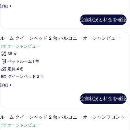
シ
ン
フ
ル
詳細
ャ
ベ
ー
ン
ロ
ム
フ
ッ
空室状況と料金を確認
ン
ク
ロ
ド
イ
ン
ト
ー
2
ト
高級寝具、セーフティボックス (室内)
ル
(Na
6
ン
ルーム クイーンベッド 2 台 バルコニー オーシャンビュー
(Na
台
ー
Hale)
ベ
Hale)
オーシャンビュー
バ
ッ
の
の
ム
ド
38 ㎡
詳
ル
す
ク
2
細
ベッドルーム 1 室
コ
台
べ
イ
バ
定員 4 名
ニ
て
ー
ル
クイーンベッド 2 台
ー
コ
の
ン
ニ
パ
ル
詳細
写
ベ
ー
ー
ー
真
パ
ッ
ム
空室状況と料金を確認
シ
ー
ク
を
ド
シ
イ
ャ
表
2
ャ
ー
ルーム クイーンベッド 2 台 バルコニ
ル
ル
ル
6
ン
台
ルーム クイーンベッド 2 台 バルコニー オーシャンフロント
示
オ
ー
ベ
オ
バ
す
オーシャンビュー
ー
ッ
ム