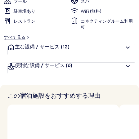
プール
スパ
パ
駐車場あり
WiFi (無料)
の
レストラン
コネクティングルーム利用
写
可
真
すべて見る
ギ
主な設備 / サービス
(12)
ャ
便利な設備 / サービス
(6)
ラ
リ
ー
この宿泊施設をおすすめする理由