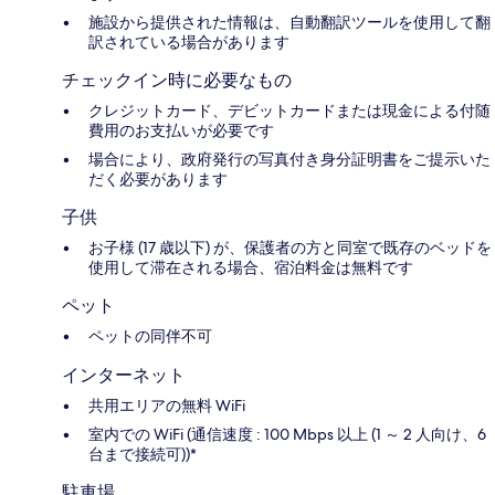
施設から提供された情報は、自動翻訳ツールを使用して翻
訳されている場合があります
チェックイン時に必要なもの
クレジットカード、デビットカードまたは現金による付随
費用のお支払いが必要です
場合により、政府発行の写真付き身分証明書をご提示いた
だく必要があります
子供
お子様 (17 歳以下) が、保護者の方と同室で既存のベッドを
使用して滞在される場合、宿泊料金は無料です
ペット
ペットの同伴不可
インターネット
共用エリアの無料 WiFi
室内での WiFi (通信速度 : 100 Mbps 以上 (1 ～ 2 人向け、6
台まで接続可))*
駐車場