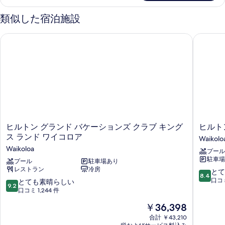
ャ
ャ
ン
台
真
ン
グ
類似した宿泊施設
ン
フ
ベ
バ
を
フ
ロ
ッ
ル
表
ヒルトン グランド バケーションズ クラブ キングス ランド ワ
ヒルトン
ン
ド
ロ
ト
コ
1
示
ン
の
台
ニ
す
詳
バ
ト
細
ー
る
ル
の
コ
の
ニ
す
す
ー
べ
の
べ
て
詳
ヒ
ヒ
ヒルトン グランド バケーションズ クラブ キング
ヒルト
て
細
の
ル
ル
ス ランド ワイコロア
Waikolo
の
ト
ト
写
Waikoloa
プール
ン
ン
写
駐車場
真
グ
プール
駐車場あり
・
真
レストラン
冷房
ラ
ワ
10
とて
を
8.4
を
ン
イ
段
口コミ
10
とても素晴らしい
9.2
表
ド
コ
階
段
口コミ 1,244 件
表
バ
ロ
中
階
示
現
示
￥36,398
ケ
ア・
8.4、
中
す
在
ー
ビ
と
9.2、
合計 ￥43,210
す
の