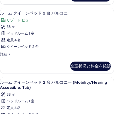
写
ド
シ
ャ
イ
る
真
2
ャ
ー
ン
ルーム クイーンベッド 2 台 バルコニ
ル
ン
6
ン
台
ルーム クイーンベッド 2 台 バルコニー
を
フ
フ
ー
ベ
(Na
表
リゾート ビュー
ロ
ッ
ロ
ム
Hale
ン
ド
示
38 ㎡
ン
ク
ト
2
Building)
す
ベッドルーム 1 室
の
台
ト
イ
の
詳
る
(Na
定員 4 名
の
ー
す
細
Hale
クイーンベッド 2 台
Building)
す
ン
べ
の
ル
詳細
べ
ベ
て
詳
ー
て
細
ッ
ム
の
空室状況と料金を確認
ク
の
ド
写
イ
写
2
真
ー
ガーデン ビュー
ル
1
ン
台
ルーム クイーンベッド 2 台 バルコニー (Mobility/Hearing
真
を
ー
ベ
Accessible, Tub)
バ
を
表
ッ
ム
38 ㎡
ル
ド
表
示
ク
2
ベッドルーム 1 室
コ
示
す
台
イ
定員 4 名
ニ
す
バ
る
ー
ル