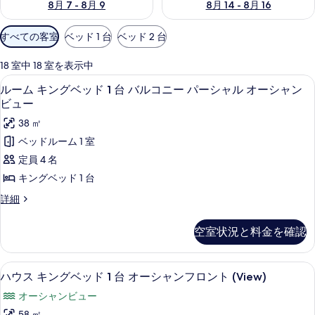
8月 7 - 8月 9
8月 14 - 8月 16
利
すべての客室
ベッド 1 台
ベッド 2 台
用
可
18 室中 18 室を表示中
能
高級寝具、セーフティボックス (室内)
ル
9
ルーム キングベッド 1 台 バルコニー パーシャル オーシャン
な
ー
ビュー
客
ム
38 ㎡
室
キ
の
ベッドルーム 1 室
ン
絞
定員 4 名
り
グ
キングベッド 1 台
込
ベ
ル
詳細
み
ッ
ー
条
ム
ド
空室状況と料金を確認
件
キ
1
ン
台
グ
高級寝具、セーフティボックス (室内)
ハ
3
ベ
ハウス キングベッド 1 台 オーシャンフロント (View)
バ
ウ
ッ
オーシャンビュー
ル
ド
ス
1
58 ㎡