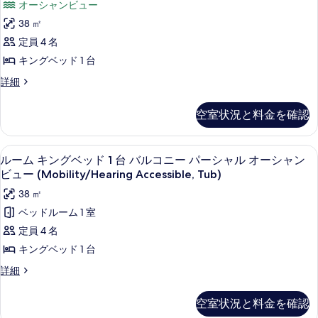
ム
て
オーシャンビュー
1
ル
キ
の
台
38 ㎡
ー
バ
ン
写
定員 4 名
ス
ム
グ
真
ル
キングベッド 1 台
内
ー
ベ
を
ル
詳細
ム
の
ッ
表
ー
内
手
ム
の
ド
示
空室状況と料金を確認
キ
す
手
1
す
ン
す
り
台
グ
り
る
3 つの屋外プール
ル
1
ベ
バ
ルーム キングベッド 1 台 バルコニー パーシャル オーシャン
バ
バ
ー
ッ
ル
ビュー (Mobility/Hearing Accessible, Tub)
ル
ル
ド
コ
ム
38 ㎡
コ
1
ニ
コ
キ
台
ー
ベッドルーム 1 室
ニ
ニ
バ
(Mobility/Hearing
ン
定員 4 名
ー
ル
Accessible,
ー
グ
コ
キングベッド 1 台
Balcony)
(Mobility/Hearing
(Mobility/Hearing
ニ
ベ
の
Accessible,
ル
詳細
Accessible,
ー
詳
ッ
ー
Balcony)
(Mobility/Hearing
Tub)
細
ム
Accessible,
ド
の
空室状況と料金を確認
の
キ
Tub)