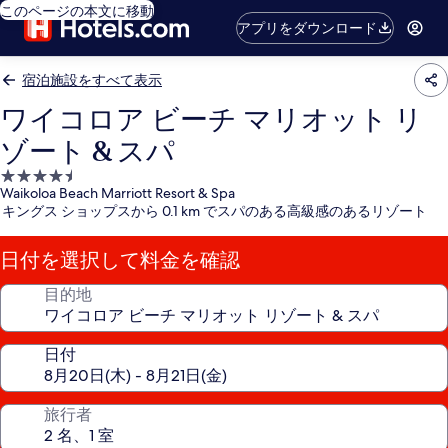
このページの本文に移動
アプリをダウンロード
宿泊施設をすべて表示
ワイコロア ビーチ マリオット リ
ゾート & スパ
4.5
Waikoloa Beach Marriott Resort & Spa
つ
キングス ショップスから 0.1 km でスパのある高級感のあるリゾート
星
宿
日付を選択して料金を確認
泊
施
目的地
設
日付
旅行者