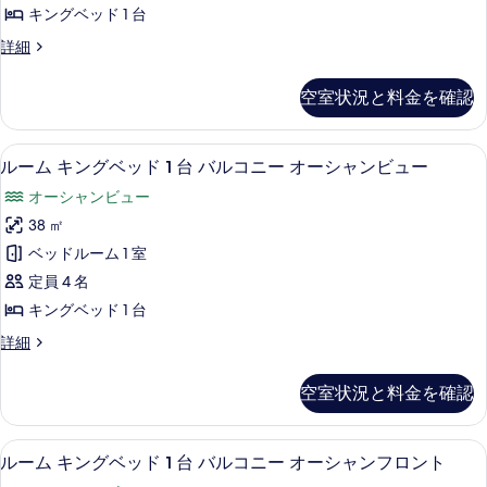
で
ベ
(Mobility/Hearing
キングベッド 1 台
ュ
利
可
Accessible,
ッ
用
ー
Tub)
ハ
詳細
能
可
ド
の
ウ
(Mobility/Hearing
な
能
詳
ス
1
空室状況と料金を確認
Accessible,
な
細
キ
シ
台
シ
Tub)
ン
ャ
ャ
オ
グ
の
高級寝具、セーフティボックス (室内)
ル
ワ
8
ベ
ワ
ルーム キングベッド 1 台 バルコニー オーシャンビュー
ー
す
ー
ー
ッ
ー
オーシャンビュー
バ
シ
ド
べ
ム
ル
バ
1
38 ㎡
ャ
て
コ
キ
台
ル
ベッドルーム 1 室
ニ
ン
オ
の
ン
ー
コ
ー
定員 4 名
フ
写
グ
(Mobility/Hearing
シ
ニ
キングベッド 1 台
ロ
Access,
真
ャ
ベ
ー
Balcony)
ン
ン
ル
詳細
を
ッ
の
フ
ー
(Mobility/Hearing
ト
詳
表
ロ
ド
ム
Access,
空室状況と料金を確認
細
(Mobility/Hearing
ン
キ
示
1
Balcony)
ト
ン
Access,
す
台
(Mobility/Hearing
の
グ
Balcony)
高級寝具、セーフティボックス (室内)
ル
Access,
8
ベ
る
バ
ルーム キングベッド 1 台 バルコニー オーシャンフロント
す
の
Balcony)
ー
ッ