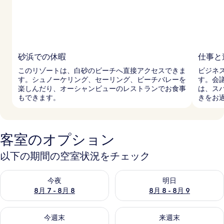
砂浜での休暇
仕事と
このリゾートは、白砂のビーチへ直接アクセスできま
ビジネ
す。シュノーケリング、セーリング、ビーチバレーを
す。会
楽しんだり、オーシャンビューのレストランでお食事
は、ス
もできます。
きをお
客室のオプション
以下の期間の空室状況をチェック
今夜 8月 7 - 8月 8 の空室状況をチェック
明日 8月 8 - 8月 9 の空室
今夜
明日
8月 7 - 8月 8
8月 8 - 8月 9
今週末 8月 7 - 8月 9 の空室状況をチェック
来週末 8月 14 - 8月 16 の
今週末
来週末