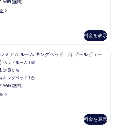
ト
ー
WiFi (無料)
シ
Terrace)
細
ン
の
グ
す
ル
べ
errace)
料金を表示
ベ
て
ッ
の
ヤー、バスローブ、スリッパ
プレミアム ルーム キングベッド 1 台 プー
プ
ド
2
写
レミアム ルーム キングベッド 1 台 プールビュー
レ
真
ベッドルーム 1 室
ミ
台
を
定員 3 名
ア
オ
表
キングベッド 1 台
ム
ー
示
WiFi (無料)
ル
シ
す
細
ー
ャ
る
ム
ン
キ
ビ
料金を表示
ン
ュ
グ
ー