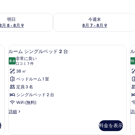
- 8月 9 の空室状況をチェック
今週末 8月 7 - 8月 9 の空室状況をチ
明日
今週末
8月 8 - 8月 9
8月 7 - 8月 9
 (室内)、デスク、ノートパソコン用作業スペース
ミニバー、セーフティボックス (室内
ル
7
ルーム シングルベッド 2 台
ル
ー
非常に良い
8.6
10
10 点中 8.6
ム
(口
口コミ 7 件
コ
シ
38 ㎡
ミ
ン
ベッドルーム 1 室
7
グ
定員 3 名
件)
ル
シングルベッド 2 台
ベ
WiFi (無料)
ッ
ル
ル
詳細
詳
ー
ー
1
ド
ム
ム
示
料金を表示
2
シ
キ
台
ン
ン