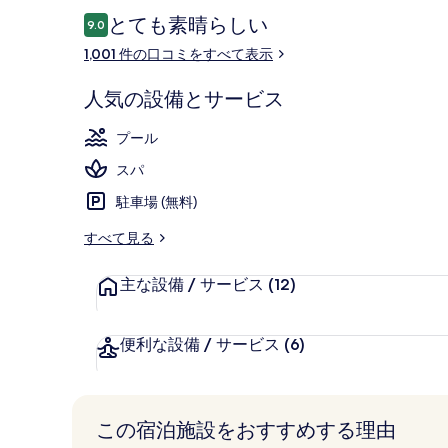
の
口
とても素晴らしい
9.0
10段階中9.0
コ
写
1,001 件の口コミをすべて表示
ミ
真
外観
人気の設備とサービス
ギ
ャ
プール
ラ
スパ
リ
駐車場 (無料)
ー
すべて見る
主な設備 / サービス
(12)
便利な設備 / サービス
(6)
この宿泊施設をおすすめする理由