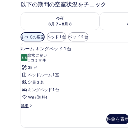
以下の期間の空室状況をチェック
今夜 8月 7 - 8月 8 の空室状況をチェック
明日 8月 8 
今夜
8月 7 - 8月 8
利
すべての客室
ベッド 1 台
ベッド 2 台
用
ミニバー、セーフティボックス
ル
可
9
ルーム キングベッド 1 台
ー
能
非常に良い
8.8
な
10 点中 8.8
ム
(口
口コミ 17 件
客
コ
キ
38 ㎡
室
ミ
ン
ベッドルーム 1 室
の
17
グ
定員 3 名
絞
件)
ベ
キングベッド 1 台
り
ッ
WiFi (無料)
込
み
ド
ル
詳細
条
ー
1
ム
件
台
料金を表
キ
の
ン