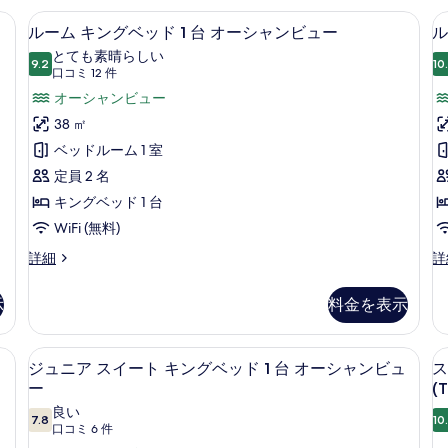
グ
グ
00 ～ 19:00、プール パラソル、サンラウンジャー
の
ルーム キングベッド 1 台 オーシャ
ル
10
ル
ベ
ルーム キングベッド 1 台 オーシャンビュー
ル
す
ー
ベ
ッ
とても素晴らしい
ッ
9.2
ド
10
べ
10 点中 9.2
ム
(口
口コミ 12 件
ド
1
コ
て
キ
オーシャンビュー
2
台
ミ
台
プ
の
ン
38 ㎡
の
ー
12
写
グ
ベッドルーム 1 室
詳
ル
件)
細
ビ
真
ベ
定員 2 名
ュ
を
ッ
キングベッド 1 台
ー
表
の
ド
WiFi (無料)
詳
示
1
ル
ル
詳細
詳
細
ー
ー
台
す
2
ム
ム
オ
示
料金を表示
る
キ
シ
ー
ン
ン
グ
グ
ス オーシャンビュー (Terrace) | ミニバー、セーフティボックス (室内)
シ
ジュニア スイート キングベッド 1 
ジ
8
ベ
ル
ジュニア スイート キングベッド 1 台 オーシャンビュ
ス
ャ
ュ
ッ
ベ
ー
(T
ド
ッ
ン
ニ
良い
1
ド
7.8
10
10 点中 7.8
(口
口コミ 6 件
ビ
ア
台
2