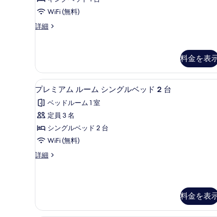
ー
シ
ル
ャ
WiFi (無料)
(Terrace)
ン
ー
の
ス
詳細
ビ
イ
ム
ュ
す
ー
ー
の
べ
ト
(Terrace)
料金を表
す
2
て
の
ベ
詳
べ
の
ッ
細
ミニバー、セーフティボックス
プ
て
ド
2
写
プレミアム ルーム シングルベッド 2 台
ル
レ
の
真
ベッドルーム 1 室
ー
ミ
写
ム
を
定員 3 名
ア
の
真
表
シングルベッド 2 台
詳
ム
を
示
細
WiFi (無料)
ル
表
す
プ
詳細
ー
示
レ
る
ム
ミ
す
ア
シ
る
ム
料金を表
ン
ル
ー
グ
ム