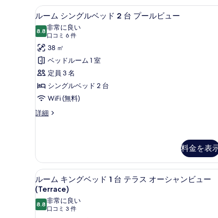
グ
す
4 つの屋外プール、営業時間 7:
ル
10
ベ
ルーム シングルベッド 2 台 プールビュー
べ
ー
ッ
非常に良い
ド
8.8
て
10 点中 8.8
ム
(口
口コミ 6 件
1
コ
の
シ
38 ㎡
台
ミ
の
写
ン
ベッドルーム 1 室
詳
6
真
グ
定員 3 名
細
件)
を
ル
シングルベッド 2 台
表
ベ
WiFi (無料)
示
ッ
ル
詳細
ー
す
ド
ム
る
2
シ
台
ン
料金を表
グ
プ
ル
ー
ルーム キングベッド 1 台 テラ
ル
ベ
11
ルーム キングベッド 1 台 テラス オーシャンビュー
ッ
ル
ー
(Terrace)
ド
ビ
ム
2
非常に良い
8.8
10 点中 8.8
台
(口
口コミ 3 件
ュ
キ
プ