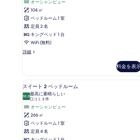
コ
オーシャンビュー
ー
ン
ー
ミ
104 ㎡
ル
の
グ
3
ビ
ベッドルーム 1 室
す
ベ
件)
ュ
定員 2 名
べ
ー
ッ
の
キングベッド 1 台
て
ド
詳
WiFi (無料)
の
1
細
台
ル
詳細
写
ー
テ
真
ム
料金を表
ラ
を
キ
ン
ス
表
グ
スイート 2 ベッドルーム | 
ス
オ
示
12
ベ
スイート 2 ベッドルーム
イ
ッ
ー
す
最高に素晴らしい
ド
10.0
10 点中 10.0
ー
(口
口コミ 3 件
シ
る
1
コ
ト
オーシャンビュー
台
ャ
ミ
テ
2
266 ㎡
ン
ラ
3
ベ
ベッドルーム 1 室
ビ
ス
件)
オ
ッ
定員 4 名
ュ
ー
ド
キングベッド 1 台