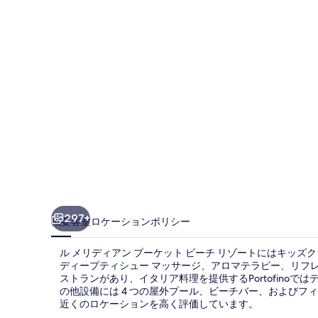
ア
ン
プ
ー
ケ
ッ
ト
ビ
ー
チ
297+
概要
客室
ロケーション
ポリシー
リ
ル メリディアン プーケット ビーチ リゾートにはキッズク
ゾ
ディープティシュー マッサージ、アロマテラピー、リフ
ストランがあり、イタリア料理を提供するPortofino
ー
の他設備には 4 つの屋外プール、ビーチバー、および
ト
近くのロケーションを高く評価しています。