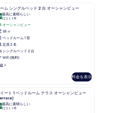
ンビュー | ミニバー、セーフティボックス (室内)、デスク、ノートパソコン用作
ー
ルーム シングルベッド 2 台 オーシャンビュ
ル
7
ーム シングルベッド 2 台 オーシャンビュー
ル
ー
最高に素晴らしい
.0
ビ
10 点中 10.0
ム
(口
口コミ 1 件
コ
ュ
シ
オーシャンビュー
ミ
ー
ン
38 ㎡
1
の
グ
ベッドルーム 1 室
件)
す
ル
定員 2 名
べ
ベ
シングルベッド 2 台
て
ッ
WiFi (無料)
の
ド
細
写
台
料金を表示
真
オ
を
、デスク、ノートパソコン用作業スペース
台 オーシャンビュー | ミニバー、セーフティボックス (室内)、デスク、ノート
ー
部屋からの景観
ス
表
13
イート 1 ベッドルーム テラス オーシャンビュー
シ
イ
示
errace)
ャ
ー
す
最高に素晴らしい
.0
10 点中 10.0
(口
口コミ 1 件
ン
ト
る