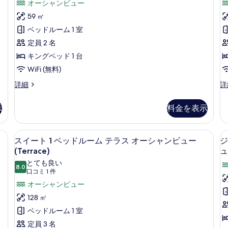
コ
オーシャンビュー
オ
台
ュ
1
ス
ー
ミ
オ
59 ㎡
ー
イ
シ
ー
6
ベッドルーム 1 室
ャ
シ
の
ー
件)
ン
ャ
定員 2 名
す
ト
ビ
ン
キングベッド 1 台
べ
ュ
ビ
キ
ー
ュ
WiFi (無料)
て
ン
の
ー
ジ
ス
詳細
詳
の
グ
詳
の
ュ
イ
細
詳
写
ベ
ニ
ー
細
示
料金を表示
真
ア
ト
ッ
ス
1
を
ド
イ
ベ
リビングルーム | 37 インチの液晶テレビ (衛星放送視聴可)、テレビ、おもちゃ
部屋からの景観
ス
表
1
11
ー
ッ
スイート 1 ベッドルーム テラス オーシャンビュー
ジ
イ
ト
ド
台
(Terrace)
ュ
示
キ
ル
ー
とても良い
オ
す
ン
ー
8.0
10 点中 8.0
(口
口コミ 1 件
ト
グ
ム
ー
る
コ
オーシャンビュー
ベ
テ
1
シ
ッ
ミ
ラ
128 ㎡
ベ
ャ
ド
ス
1
ベッドルーム 1 室
1
ッ
オ
件)
ン
台
ー
定員 3 名
ド