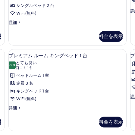
ビ
オ
シ
シングルベッド 2 台
ル
ー
ャ
(
ュ
ジ
詳
シ
ン
WiFi (無料)
ー
ュ
ー
ャ
ビ
ニ
ム
ス
詳細
ン
ュ
の
ア
イ
ビ
ー
テ
す
ス
ー
ュ
(T
示
料金を表示
ラ
イ
ト
ー
の
べ
ー
1
の
詳
ス
て
ト
ベ
詳
細
 (室内)、デスク、ノートパソコン用作業スペース
バスアメニティ (無料)、ヘアドライ
プ
オ
シ
2
ッ
プレミアム ルーム キングベッド 1 台
プ
の
細
ン
レ
ド
ー
2
とても良い
写
グ
ル
8.0
10 点中 8.0
ミ
(口
口コミ 1 件
シ
ル
ー
真
コ
ア
ベッドルーム 1 室
ベ
ム
ャ
を
ミ
ッ
テ
ム
定員 3 名
ン
ド
表
ラ
1
ル
キングベッド 1 台
2
ビ
ス
件)
示
プ
詳
台
オ
ー
WiFi (無料)
ュ
レ
す
オ
ー
ム
ミ
プ
詳細
ー
ー
シ
る
ア
レ
シ
ャ
キ
(Terrace)
ム
ミ
ャ
ン
示
料金を表示
ン
の
ル
ア
ン
ビ
ー
ム
ビ
グ
ュ
す
ム
ル