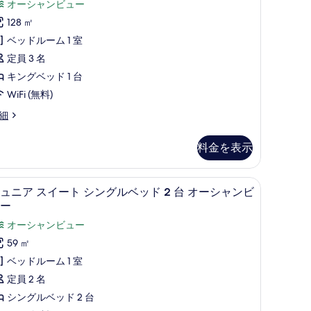
コ
オーシャンビュー
ビ
ミ
128 ㎡
ベ
ュ
1
ベッドルーム 1 室
ッ
ー
件)
定員 3 名
ド
の
キングベッド 1 台
ル
す
WiFi (無料)
ー
べ
ム
細
て
テ
の
料金を表示
ラ
写
ス
真
ミニバー、セーフティボックス (室内)、デ
ジ
オ
を
7
ュニア スイート シングルベッド 2 台 オーシャンビ
ュ
ー
ー
表
ニ
シ
示
オーシャンビュー
ア
ャ
す
59 ㎡
ス
ン
る
ベッドルーム 1 室
イ
ビ
定員 2 名
ー
ュ
シングルベッド 2 台