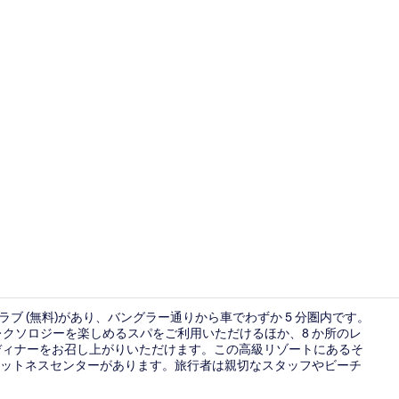
宿泊施設に
ラブ (無料)があり、バングラー通りから車でわずか 5 分圏内です。
レクソロジーを楽しめるスパをご利用いただけるほか、8 か所のレ
ではディナーをお召し上がりいただけます。この高級リゾートにあるそ
ビーチの近
フィットネスセンターがあります。旅行者は親切なスタッフやビーチ