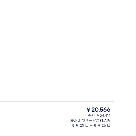
スイート 2 ベッドルーム | ミニバ
よる動画
現
￥20,566
在
合計 ￥24,412
の
税およびサービス料込み
く、白砂、サンラウンジャー、ビーチパラソル
外観
料
8 月 25 日 ～ 8 月 26 日
金
は