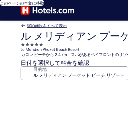
このページの本文に移動
宿泊施設をすべて表示
ル メリディアン プー
5.0
Le Meridien Phuket Beach Resort
つ
カロン ビーチから 2.4 km、スパがあるベイフロントのリゾ
星
日付を選択して料金を確認
宿
目的地
泊
施
設
ル
メ
リ
デ
ィ