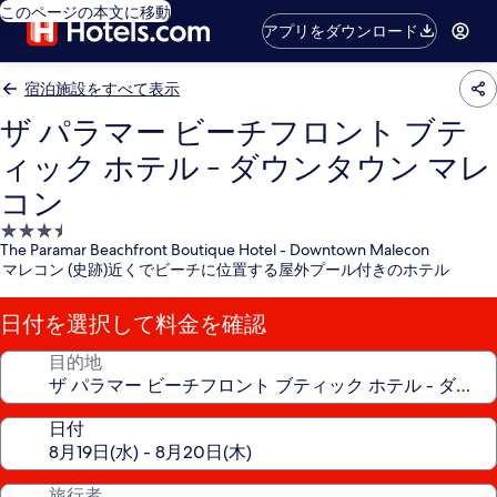
このページの本文に移動
アプリをダウンロード
宿泊施設をすべて表示
ザ パラマー ビーチフロント ブテ
ィック ホテル - ダウンタウン マレ
コン
3.5
The Paramar Beachfront Boutique Hotel - Downtown Malecon
つ
マレコン (史跡)近くでビーチに位置する屋外プール付きのホテル
星
宿
日付を選択して料金を確認
泊
施
目的地
設
日付
旅行者