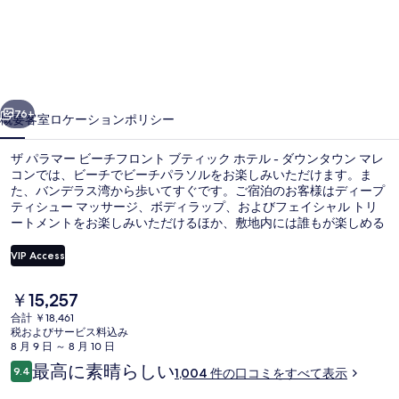
ー
ビ
ー
前へ
次へ
チ
76+
概要
客室
ロケーション
ポリシー
フ
ザ パラマー ビーチフロント ブティック ホテル - ダウンタウン マレ
ロ
コンでは、ビーチでビーチパラソルをお楽しみいただけます。ま
た、バンデラス湾から歩いてすぐです。ご宿泊のお客様はディープ
ン
ティシュー マッサージ、ボディラップ、およびフェイシャル トリ
ト
ートメントをお楽しみいただけるほか、敷地内には誰もが楽しめる
屋外プールもあります。レストランでお食事をお召し上がりいただ
ブ
けるほか、バー / ラウンジでは冷たいお飲み物をお楽しみいただけ
VIP Access
ます。その他の設備として、プールサイドバー、スナックバー / デ
テ
リ、およびテラスがあります。プールや親切なスタッフが旅行者の
現
￥15,257
高い評価を得ています。
屋外プール、営業時間 9:00 ～ 21:
ィ
在
合計 ￥18,461
の
税およびサービス料込み
ッ
料
8 月 9 日 ～ 8 月 10 日
金
ク
口
最高に素晴らしい
9.4
1,004 件の口コミをすべて表示
は
10段階中9.4
コ
ホ
￥15,257