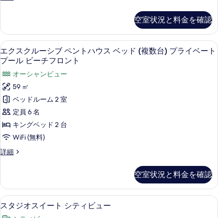
ニ
ス
レ
ル
ー
ミ
イ
コ
空室状況と料金を確認
ア
ニ
ビ
ー
ム
ー
ー
ス
ト
ビ
エクスクルーシブ ペントハウス ベッド
エ
11
タ
エクスクルーシブ ペントハウス ベッド (複数台) プライベート
チ
ー
ベ
ク
ジ
プール ビーチフロント
チ
フ
オ
ッ
フ
ス
オーシャンビュー
ス
ロ
ロ
ド
ク
イ
59 ㎡
ン
ン
(複
ー
ル
ト
ベッドルーム 2 室
ト
ト
の
数
ー
ベ
定員 6 名
詳
の
台)
ッ
シ
細
キングベッド 2 台
す
ド
バ
ブ
(複
WiFi (無料)
べ
ル
数
ペ
エ
詳細
て
台)
コ
ン
ク
バ
の
ニ
ス
ト
ル
空室状況と料金を確認
ク
写
コ
ー
ハ
ル
ニ
真
ビ
ー
ウ
ー
スタジオスイート シティビュー | エ
ス
を
6
シ
スタジオスイート シティビュー
ー
ビ
ス
タ
ブ
ー
表