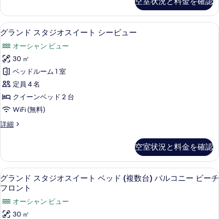
空室状況と料金を確認
リ
イ
ア
ー
ス
グランド スタジオスイート シービュー
グ
7
タ
グランド スタジオスイート シービュー
ト
ラ
ジ
シ
オーシャン ビュー
オ
ン
ス
ー
30 ㎡
ド
イ
ビ
ベッドルーム 1 室
ー
ス
ト
ュ
定員 4 名
タ
シ
ー
クイーンベッド 2 台
ー
ジ
の
WiFi (無料)
ビ
オ
ュ
す
グ
詳細
ー
ス
ラ
べ
の
イ
ン
詳
空室状況と料金を確認
て
ド
ー
細
ス
の
ト
タ
グランド スタジオスイート ベッド (
グ
写
6
ジ
グランド スタジオスイート ベッド (複数台) バルコニー ビーチ
シ
ラ
オ
真
フロント
ー
ス
ン
を
オーシャン ビュー
イ
ビ
ド
表
ー
30 ㎡
ュ