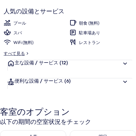
ミ
で
テ
す
人気の設備とサービス
ル
プール
朝食 (無料)
-
スパ
駐車場あり
ダ
WiFi (無料)
レストラン
ウ
すべて見る
ン
主な設備 / サービス
(12)
タ
ウ
便利な設備 / サービス
(6)
ン
マ
レ
客室のオプション
コ
以下の期間の空室状況をチェック
ン
今夜 8月 6 - 8月 7 の空室状況をチェック
明日 8月 7 - 8月 8 の空室
の