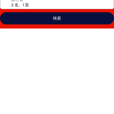
検索
ザ
パ
ラ
マ