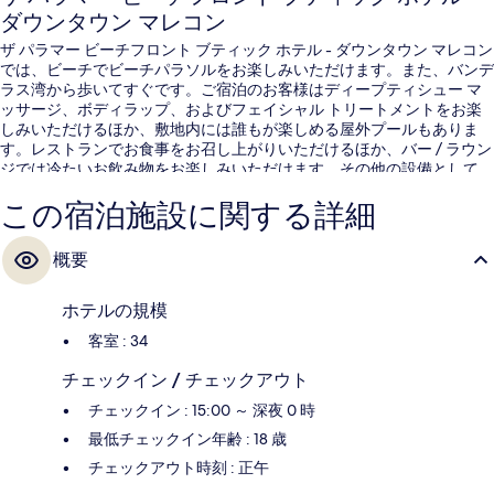
ダウンタウン マレコン
ザ パラマー ビーチフロント ブティック ホテル - ダウンタウン マレコン
では、ビーチでビーチパラソルをお楽しみいただけます。また、バンデ
ラス湾から歩いてすぐです。ご宿泊のお客様はディープティシュー マ
ッサージ、ボディラップ、およびフェイシャル トリートメントをお楽
しみいただけるほか、敷地内には誰もが楽しめる屋外プールもありま
す。レストランでお食事をお召し上がりいただけるほか、バー / ラウン
ジでは冷たいお飲み物をお楽しみいただけます。その他の設備として、
プールサイドバー、スナックバー / デリ、およびテラスがあります。プ
この宿泊施設に関する詳細
ールや親切なスタッフが旅行者の高い評価を得ています。
概要
ホテルの規模
客室 : 34
チェックイン / チェックアウト
チェックイン : 15:00 ～ 深夜 0 時
最低チェックイン年齢 : 18 歳
チェックアウト時刻 : 正午