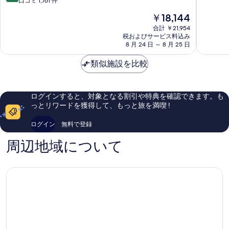
段
口コミ 1,761 件
ビ
ビ
ー
ル
中
階
ー
現
￥18,144
ビ
タ
9.2、
中
ー
チ
在
ー
-
と
8.4、
合計 ￥21,954
フ
チ
の
チ
ア
て
税およびサービス料込み
と
ロ
料
リ
8 月 24 日 ～ 8 月 25 日
ダ
も
て
フ
ン
金
ゾ
ル
素
も
ト
ロ
は
ー
類似施設を比較
ト
晴
良
の
￥18,144
ト
オ
ら
ン
い、
詳
ア
ン
し
口
細
ト
ン
リ
い、
コ
ログインすると、対象となる割引や特典を確認できます。も
ド
ー
の
口
ミ
っとリワードを獲得して、もっと旅を満喫 !
ス
ホ
コ
1,761
す
パ
テ
ミ
件
ログイン
無料で登録
べ
プ
ル
2,302
件
エ
ゾ
件
の
て
周辺地域について
ル
ー
件
口
の
ト
ン
の
コ
バ
口
ミ
写
ジ
コ
真
ャ
ミ
ル
を
タ
表
ホ
テ
示
ル