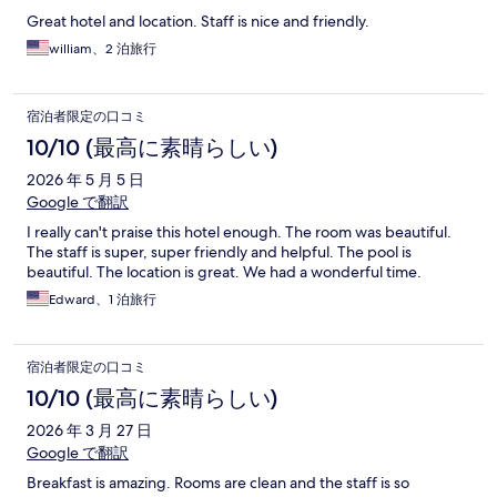
Great hotel and location. Staff is nice and friendly.
william、2 泊旅行
宿泊者限定の口コミ
10/10 (最高に素晴らしい)
2026 年 5 月 5 日
Google で翻訳
I really can't praise this hotel enough. The room was beautiful.
The staff is super, super friendly and helpful. The pool is
beautiful. The location is great. We had a wonderful time.
Edward、1 泊旅行
宿泊者限定の口コミ
10/10 (最高に素晴らしい)
2026 年 3 月 27 日
Google で翻訳
Breakfast is amazing. Rooms are clean and the staff is so