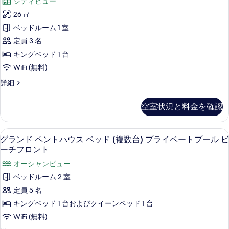
チ
シティビュー
ペ
ベ
チ
ジ
示
ン
フ
26 ㎡
フ
ッ
オ
ト
す
ロ
ロ
ベッドルーム 1 室
ド
ハ
ス
ン
る
ウ
ン
定員 3 名
ト
(複
イ
ス
の
ト
キングベッド 1 台
数
ベ
ー
詳
の
WiFi (無料)
ッ
台)
細
ト
ド
す
ス
詳細
プ
(複
シ
タ
べ
数
ラ
テ
ジ
台)
空室状況と料金を確認
て
オ
イ
ィ
プ
ス
の
ラ
ベ
ビ
イ
イ
グランド ペントハウス ベッド (複数
グ
写
ー
11
ー
グランド ペントハウス ベッド (複数台) プライベートプール ビ
ュ
ベ
ラ
ト
真
ーチフロント
ト
ー
ー
シ
ン
ト
を
プ
オーシャンビュー
テ
の
プ
ド
表
ィ
ー
ベッドルーム 2 室
ー
す
ビ
ペ
示
ル
ル
定員 5 名
ュ
べ
ビ
ン
す
ー
ビ
キングベッド 1 台およびクイーンベッド 1 台
ー
て
の
ト
る
チ
ー
WiFi (無料)
の
詳
フ
ハ