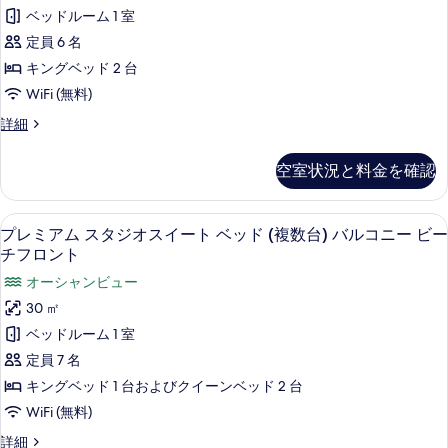
ト
ス
示
ベッドルーム 1 室
シ
ー
タ
す
ー
定員 6 名
の
ビ
ジ
る
キングベッド 2 台
す
ュ
オ
ー
WiFi (無料)
べ
の
ス
グ
詳細
て
詳
イ
ラ
細
の
ン
ー
空室状況と料金を確認
ド
写
ト
ス
真
タ
ベ
プレミアム スタジオスイート ベッド 
プ
を
9
ジ
プレミアム スタジオスイート ベッド (複数台) バルコニー ビー
ッ
レ
オ
チフロント
表
ス
ド
ミ
示
オーシャンビュー
イ
(複
ア
ー
す
30 ㎡
数
ト
ム
る
ベッドルーム 1 室
ベ
台)
ス
ッ
定員 7 名
バ
ド
タ
キングベッド 1 台およびクイーンベッド 2 台
(複
ル
ジ
数
WiFi (無料)
コ
台)
オ
プ
詳細
バ