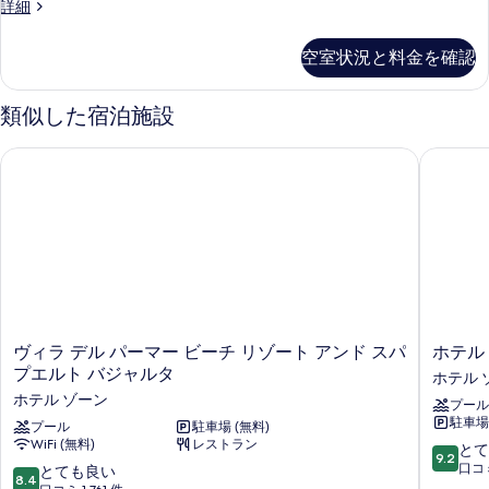
細
チ
グ
詳細
写
ロ
ウ
ラ
ン
フ
真
ン
ト
ス
空室状況と料金を確認
ロ
ド
を
の
ベ
ペ
ン
詳
表
ン
ッ
細
類似した宿泊施設
ト
示
ト
ド
ハ
の
す
ヴィラ デル パーマー ビーチ リゾート アンド スパ プエルト 
ホテル 
ウ
(複
す
る
ス
数
べ
ベ
台)
ッ
て
ド
プ
の
(複
ラ
数
写
台)
イ
真
プ
ベ
ラ
を
ヴ
ホ
ヴィラ デル パーマー ビーチ リゾート アンド スパ
ホテル
イ
ー
ィ
テ
表
プエルト バジャルタ
ホテル 
ベ
ラ
ル
ト
ー
ホテル ゾーン
示
プール
デ
ミ
ト
プ
駐車場 
ル
プール
駐車場 (無料)
オ
す
プ
WiFi (無料)
レストラン
パ
バ
ー
10
とて
る
ー
9.2
ー
ジ
段
口コミ
10
とても良い
ル
ル
8.4
マ
ャ
階