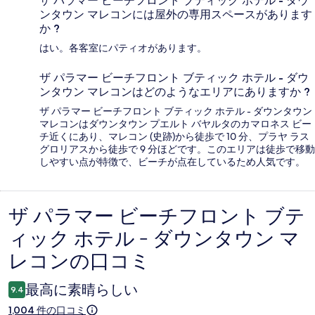
ザ パラマー ビーチフロント ブティック ホテル - ダウ
ンタウン マレコンには屋外の専用スペースがあります
か ?
はい。各客室にパティオがあります。
ザ パラマー ビーチフロント ブティック ホテル - ダウ
ンタウン マレコンはどのようなエリアにありますか ?
ザ パラマー ビーチフロント ブティック ホテル - ダウンタウン
マレコンはダウンタウン プエルト バヤルタのカマロネス ビー
チ近くにあり、マレコン (史跡)から徒歩で 10 分、プラヤ ラス
グロリアスから徒歩で 9 分ほどです。このエリアは徒歩で移動
しやすい点が特徴で、ビーチが点在しているため人気です。
ザ パラマー ビーチフロント ブテ
口
ィック ホテル - ダウンタウン マ
コ
レコンの口コミ
ミ
最高に素晴らしい
9.4
1,004 件の口コミ