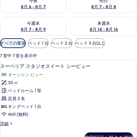
今夜
明日
写
8月 6 - 8月 7
8月 7 - 8月 8
真
今週末 8月 7 - 8月 9 の空室状況をチェック
来週末 8月 14 - 8月 16 の
今週末
来週末
ギ
8月 7 - 8月 9
8月 14 - 8月 16
ャ
利
すべての客室
ベッド 1 台
ベッド 2 台
ベッド 3 台以上
ラ
用
可
リ
7 室中 7 室を表示中
能
エジプト綿のシーツ、高級寝具、羽毛の
ス
7
ー
スーペリア スタジオスイート シービュー
な
ー
客
オーシャン ビュー
ペ
室
30 ㎡
リ
の
ベッドルーム 1 室
ア
絞
定員 3 名
り
ス
キングベッド 1 台
込
タ
WiFi (無料)
み
ジ
条
ス
詳細
オ
件
ー
ス
ペ