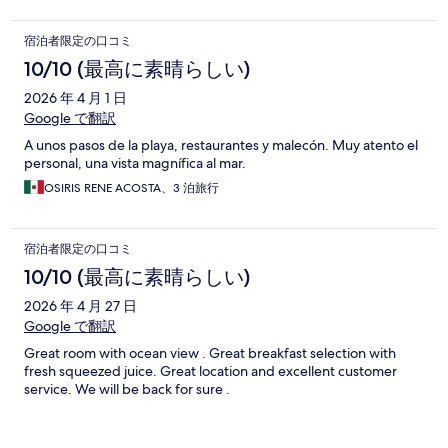
宿泊者限定の口コミ
10/10 (最高に素晴らしい)
2026 年 4 月 1 日
Google で翻訳
A unos pasos de la playa, restaurantes y malecón. Muy atento el
personal, una vista magnífica al mar.
OSIRIS RENE ACOSTA、3 泊旅行
宿泊者限定の口コミ
10/10 (最高に素晴らしい)
2026 年 4 月 27 日
Google で翻訳
Great room with ocean view . Great breakfast selection with
fresh squeezed juice. Great location and excellent customer
service. We will be back for sure .