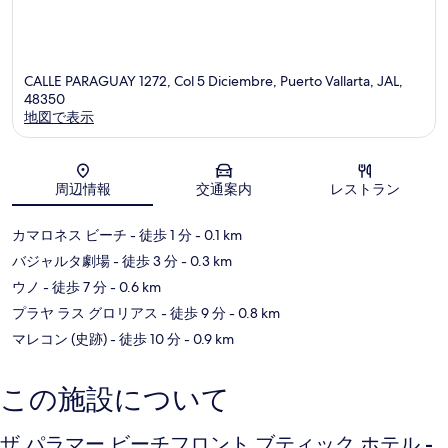
す
ゾ
る
ー
ン
CALLE PARAGUAY 1272, Col 5 Diciembre, Puerto Vallarta, JAL,
48350
地図で表示
地図
周辺情報
交通案内
レストラン
カマロネス ビーチ
- 徒歩 1 分
- 0.1 km
バジャルタ劇場
- 徒歩 3 分
- 0.3 km
ウノ
- 徒歩 7 分
- 0.6 km
プラヤ ラス グロリアス
- 徒歩 9 分
- 0.8 km
マレコン (史跡)
- 徒歩 10 分
- 0.9 km
この施設について
ザ パラマー ビーチフロント ブティック ホテル -