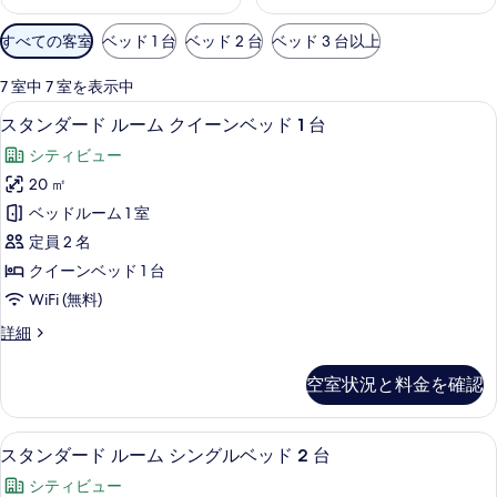
利
すべての客室
ベッド 1 台
ベッド 2 台
ベッド 3 台以上
用
可
7 室中 7 室を表示中
能
スタンダード ルーム クイーンベッド 
ス
6
スタンダード ルーム クイーンベッド 1 台
な
タ
客
シティビュー
ン
室
20 ㎡
ダ
の
ベッドルーム 1 室
ー
絞
定員 2 名
り
ド
クイーンベッド 1 台
込
ル
WiFi (無料)
み
ー
条
ス
詳細
ム
件
タ
ク
ン
空室状況と料金を確認
ダ
イ
ー
ー
ド
スタンダード ルーム シングルベッド 
ス
5
ル
スタンダード ルーム シングルベッド 2 台
ン
タ
ー
ベ
シティビュー
ム