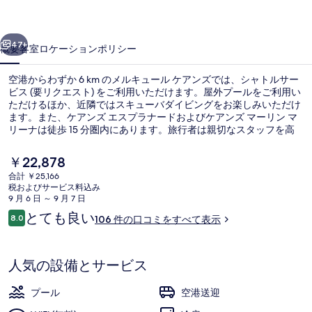
ケ
前へ
次へ
ア
47+
概要
客室
ロケーション
ポリシー
ン
空港からわずか 6 km のメルキュール ケアンズでは、シャトルサー
ズ
ビス (要リクエスト) をご利用いただけます。屋外プールをご利用い
ただけるほか、近隣ではスキューバダイビングをお楽しみいただけ
の
ます。また、ケアンズ エスプラナードおよびケアンズ マーリン マ
写
リーナは徒歩 15 分圏内にあります。旅行者は親切なスタッフを高
く評価しています。
真
現
￥22,878
在
ギ
合計 ￥25,166
の
税およびサービス料込み
屋外プール、サンラウンジャー
ャ
料
9 月 6 日 ～ 9 月 7 日
金
口
とても良い
ラ
8.0
106 件の口コミをすべて表示
は
10段階中8.0
コ
￥22,878
リ
ミ
で
す
ー
人気の設備とサービス
プール
空港送迎