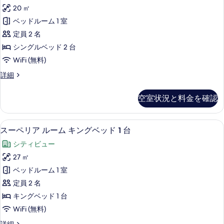
ン
ク
ッ
20 ㎡
ダ
イ
ド
ベッドルーム 1 室
ー
ー
1
ン
定員 2 名
ド
ベ
台
シングルベッド 2 台
ッ
ル
の
WiFi (無料)
ド
ー
1
す
ス
詳細
台
ム
タ
べ
の
シ
ン
詳
て
空室状況と料金を確認
ダ
ン
細
の
ー
グ
ド
写
スーペリア ルーム キングベッド 1 台
ス
8
ル
スーペリア ルーム キングベッド 1 台
ル
真
ー
ー
ベ
シティビュー
ム
を
ペ
シ
ッ
27 ㎡
表
リ
ン
ド
ベッドルーム 1 室
グ
示
ア
2
ル
定員 2 名
す
ル
ベ
台
キングベッド 1 台
ッ
る
ー
の
WiFi (無料)
ド
ム
2
す
ス