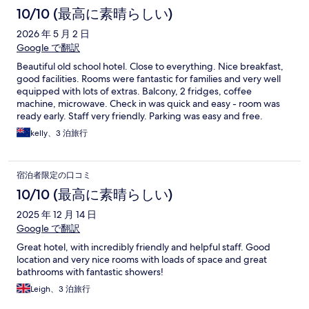
10/10 (最高に素晴らしい)
2026 年 5 月 2 日
Google で翻訳
Beautiful old school hotel. Close to everything. Nice breakfast,
good facilities. Rooms were fantastic for families and very well
equipped with lots of extras. Balcony, 2 fridges, coffee
machine, microwave. Check in was quick and easy - room was
ready early. Staff very friendly. Parking was easy and free.
Cannot fault this hotel and would stay again if going back to
kelly、3 泊旅行
Cairns.
宿泊者限定の口コミ
10/10 (最高に素晴らしい)
2025 年 12 月 14 日
Google で翻訳
Great hotel, with incredibly friendly and helpful staff. Good
location and very nice rooms with loads of space and great
bathrooms with fantastic showers!
Leigh、3 泊旅行