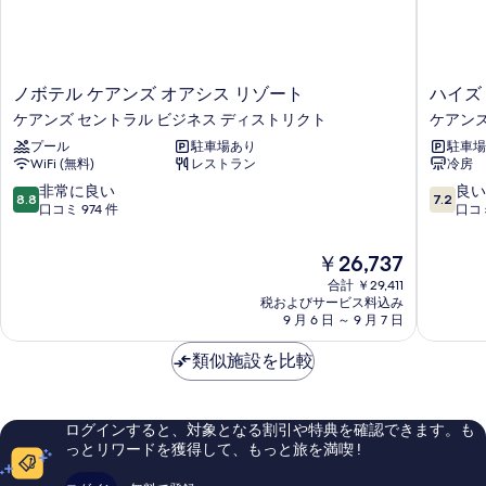
数
す
べ
台)
る
て
の
詳
の
細
ノ
ハ
ノボテル ケアンズ オアシス リゾート
ハイズ
写
ボ
イ
ケアンズ セントラル ビジネス ディストリクト
ケアンズ
真
テ
ズ
プール
駐車場あり
駐車場
ル
ホ
を
WiFi (無料)
レストラン
冷房
ケ
テ
表
ア
ル
10
10
非常に良い
良い
8.8
7.2
ン
ケ
段
段
口コミ 974 件
口コミ
示
ズ
ア
階
階
す
オ
ン
中
中
現
￥26,737
ア
ズ
る
8.8、
7.2、
在
シ
合計 ￥29,411
ケ
非
良
の
税およびサービス料込み
ス
ア
常
い、
料
9 月 6 日 ～ 9 月 7 日
リ
ン
に
口
金
ゾ
ズ
良
コ
は
類似施設を比較
ー
セ
い、
ミ
￥26,737
ト
ン
口
1,002
ケ
ト
コ
件
ア
ラ
ミ
件
ログインすると、対象となる割引や特典を確認できます。も
ン
ル
974
の
っとリワードを獲得して、もっと旅を満喫 !
ズ
ビ
件
口
セ
ジ
件
コ