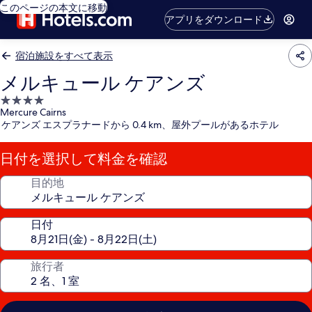
このページの本文に移動
アプリをダウンロード
宿泊施設をすべて表示
メルキュール ケアンズ
4.0
Mercure Cairns
つ
ケアンズ エスプラナードから 0.4 km、屋外プールがあるホテル
星
宿
日付を選択して料金を確認
泊
施
目的地
設
日付
旅行者