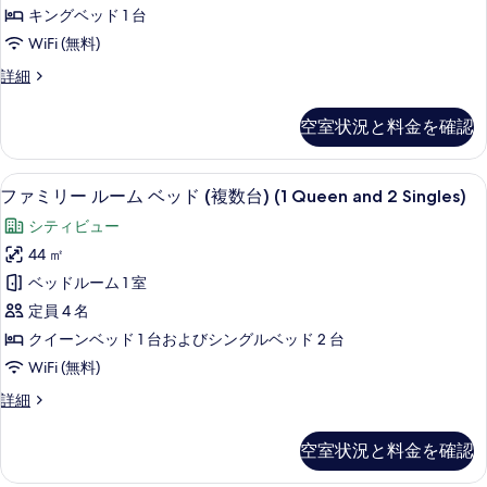
示
ク
1
べ
キングベッド 1 台
台
す
テ
て
の
WiFi (無料)
る
ィ
詳
の
エ
詳細
細
ブ
グ
写
ル
ゼ
真
空室状況と料金を確認
ク
ー
を
テ
ム
ィ
表
ファミリー ルーム ベッド (複数台) (1 
フ
7
ブ
ファミリー ルーム ベッド (複数台) (1 Queen and 2 Singles)
キ
示
ァ
ル
ン
シティビュー
ー
す
ミ
ム
グ
44 ㎡
る
リ
キ
ベ
ベッドルーム 1 室
ン
ー
グ
ッ
定員 4 名
ル
ベ
ド
クイーンベッド 1 台およびシングルベッド 2 台
ッ
ー
1
WiFi (無料)
ド
ム
1
台
フ
詳細
台
ベ
ァ
の
の
ッ
ミ
詳
す
空室状況と料金を確認
リ
ド
細
べ
ー