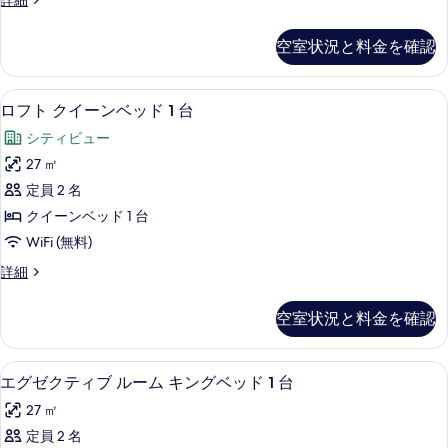
詳細
台
キ
ー
べ
の
ン
ペ
詳
て
空室状況と料金を確認
リ
グ
細
の
ア
ベ
ル
写
ロフト クイーンベッド 1 台 | ミニ
ロ
6
ー
ロフト クイーンベッド 1 台
ッ
真
フ
ム
ド
シティビュー
キ
を
ト
ン
1
27 ㎡
表
ク
グ
台
定員 2 名
ベ
示
イ
の
ッ
クイーンベッド 1 台
す
ー
ド
す
WiFi (無料)
1
る
ン
べ
台
ロ
詳細
ベ
の
フ
て
詳
ッ
ト
の
空室状況と料金を確認
細
ク
ド
写
イ
1
ー
真
エグゼクティブ ルーム キングベッド 
エ
5
ン
台
エグゼクティブ ルーム キングベッド 1 台
を
グ
ベ
の
27 ㎡
ッ
表
ゼ
す
ド
定員 2 名