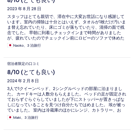
8/10 (とても良い)
2023 年 8 月 28 日
スタッフはとても親切で、滞在中に大変お世話になり感謝して
います。室内の掃除は十分とはいえず、タオルが1枚だけ汚いま
ま替え忘れていたり、床にゴミが落ちていたり、清掃の面で残
念でした。 早朝に到着しチェックインまで時間がありました
が、疲れていたのでチェックイン前にロビーのソファで休めた
のは助かりました。
Naoko、3 泊旅行
宿泊者限定の口コミ
8/10 (とても良い)
2024 年 2 月 8 日
3人で1クイーンベッド、2シングルベッドの部屋に泊まりまし
た。 カードキーは人数分もらえました。 ベッドの足が固定され
ておらずぐらぐらしていましたが下にストッパーが置きっぱな
しになっていることを見つけ自分たちではめました。 埃が被っ
ていました。 室内は冷蔵庫のほかにレンジ、カトラリー、お
皿、カップ、ナイフ等生活に必要なものが揃っておりスーパー
Maki、3 泊旅行
で果物を買って切って食べたり、食事を温めることができたの
でとてもよかったです。 ただシンクの排水口に黒カビが見えま
した。 お風呂は固定のシャワー室でした。洗面所は入室時排水