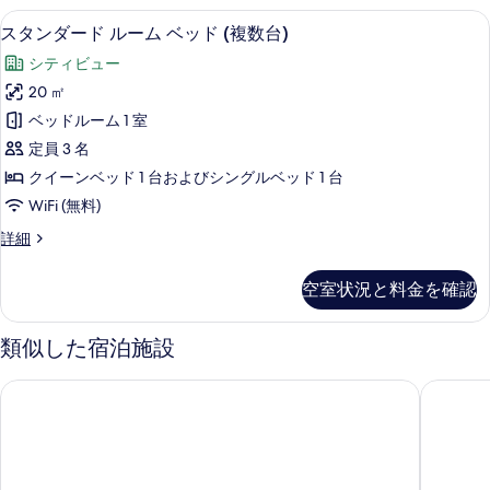
(複
ル
て
スタンダード ルーム ベッド (複数台)
ス
6
ー
スタンダード ルーム ベッド (複数台)
数
の
タ
ム
台)
シティビュー
ベ
写
ン
ッ
(1
20 ㎡
真
ダ
ド
Queen
ベッドルーム 1 室
(複
を
ー
and
数
定員 3 名
表
ド
2
台)
クイーンベッド 1 台およびシングルベッド 1 台
(1
示
ル
Singles)
WiFi (無料)
Queen
す
の
ー
and
ス
詳細
る
す
2
ム
タ
Singles)
べ
ベ
ン
の
空室状況と料金を確認
ダ
て
ッ
詳
ー
細
の
ド
ド
類似した宿泊施設
ル
写
(複
ー
真
ノボテル ケアンズ オアシス リゾート
ハイズ 
数
ム
ベ
を
台)
ッ
表
の
ド
示
(複
す