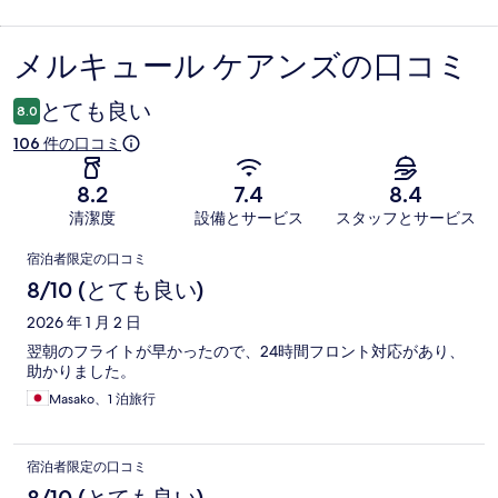
メルキュール ケアンズの口コミ
口
コ
とても良い
8.0
ミ
106 件の口コミ
8.2
7.4
8.4
清潔度
設備とサービス
スタッフとサービス
口
宿泊者限定の口コミ
コ
8/10 (とても良い)
ミ
2026 年 1 月 2 日
翌朝のフライトが早かったので、24時間フロント対応があり、
助かりました。
Masako、1 泊旅行
宿泊者限定の口コミ