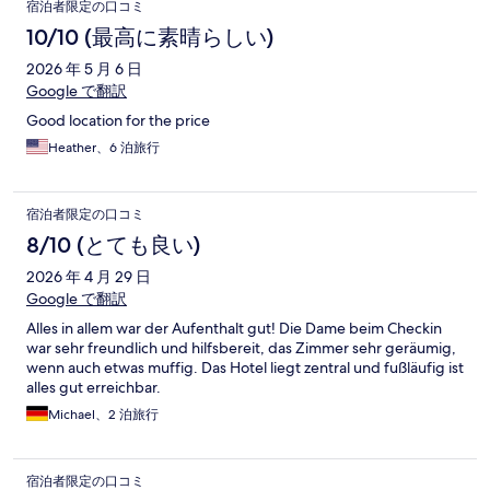
宿泊者限定の口コミ
口が閉まっておりどうしたら開くか聞いたら下に押しこむだけ
で簡単に開きました。 朝食は朝食付きプランで申し込んで追加
10/10 (最高に素晴らしい)
料金なしでしたがソーセージ、卵料理、フルーツ等食べること
2026 年 5 月 6 日
ができました。 チェックアウトの際に朝食代の金額を提示され
ましたがエクスペディアで支払い済みの旨伝えて調べてもらい
Google で翻訳
問題ありませんでした。 ランドリーも洗濯、乾燥各4ドルで使
Good location for the price
用でき、フロントで2ドルで洗剤も買えました。 両替もフロン
トでお願いできました。 すぐ隣に水族館があります。歩道も広
Heather、6 泊旅行
く、碁盤の目で街内も明るく夜も安心して歩けました。
宿泊者限定の口コミ
8/10 (とても良い)
2026 年 4 月 29 日
Google で翻訳
Alles in allem war der Aufenthalt gut! Die Dame beim Checkin
war sehr freundlich und hilfsbereit, das Zimmer sehr geräumig,
wenn auch etwas muffig. Das Hotel liegt zentral und fußläufig ist
alles gut erreichbar.
Michael、2 泊旅行
宿泊者限定の口コミ