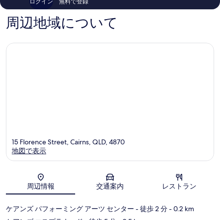
ログイン
無料で登録
ン
ネ
の
ミ
ト
ス
口
周辺地域について
ラ
デ
コ
ル
ィ
ミ
ビ
ス
ジ
ト
ネ
リ
ス
ク
デ
ト
ィ
ス
ト
リ
ク
ト
15 Florence Street, Cairns, QLD, 4870
地図で表示
地図
周辺情報
交通案内
レストラン
ケアンズ パフォーミング アーツ センター
- 徒歩 2 分
- 0.2 km