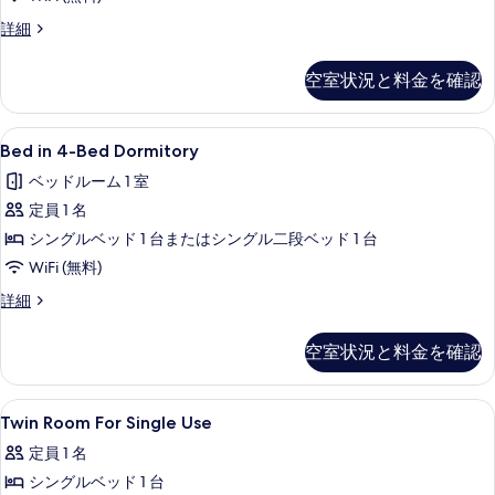
示
ル
ベ
詳細
す
ー
ー
る
ム
シ
空室状況と料金を確認
ッ
の
ク
す
ル
Bed
Bed in 4-Bed Dormitory | 
1
ー
Bed in 4-Bed Dormitory
べ
in
ム
て
ベッドルーム 1 室
の
4-
詳
の
定員 1 名
Bed
細
Dormitory
写
シングルベッド 1 台またはシングル二段ベッド 1 台
の
真
WiFi (無料)
す
を
Bed
詳細
in
べ
表
4-
て
空室状況と料金を確認
示
Bed
の
Dormitory
す
の
写
Twin
1 室のベッドルーム、防音設備、WiFi
る
5
詳
Twin Room For Single Use
Room
真
細
定員 1 名
For
を
シングルベッド 1 台
Single