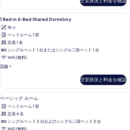
空室状況と料金を確認
リ
の
ー
す
ル
1
1 Bed in 6-Bed Shared Dormi
7
ー
1 Bed in 6-Bed Shared Dormitory
べ
Bed
ム
て
18 ㎡
の
in
詳
の
ベッドルーム 1 室
6-
細
Bed
写
定員 1 名
Shared
真
シングルベッド 1 台またはシングル二段ベッド 1 台
Dormitory
を
WiFi (無料)
の
表
1
詳細
す
Bed
示
in
べ
空室状況と料金を確認
す
6-
て
Bed
る
Shared
の
ベーシック ルーム | 1 室のベッドルー
ベ
1
Dormitory
ベーシック ルーム
写
ー
の
ベッドルーム 1 室
真
詳
シ
細
定員 6 名
を
ッ
シングルベッド 2 台およびシングル二段ベッド 2 台
表
ク
WiFi (無料)