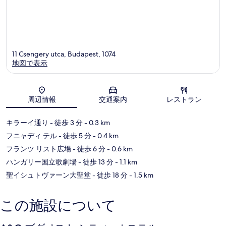
11 Csengery utca, Budapest, 1074
地図で表示
地図
周辺情報
交通案内
レストラン
キラーイ通り
- 徒歩 3 分
- 0.3 km
フニャディ テル
- 徒歩 5 分
- 0.4 km
フランツ リスト広場
- 徒歩 6 分
- 0.6 km
ハンガリー国立歌劇場
- 徒歩 13 分
- 1.1 km
聖イシュトヴァーン大聖堂
- 徒歩 18 分
- 1.5 km
この施設について