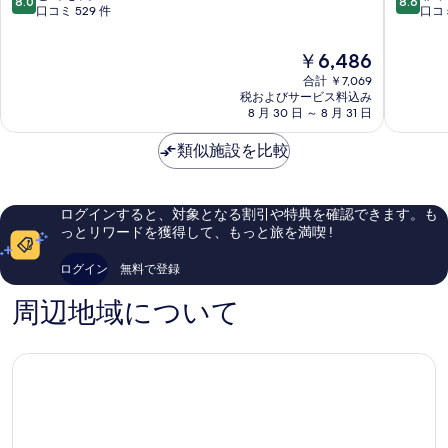
8.0
8.6
ハ
シ
段
段
口コミ 529 件
口コミ
ウ
テ
階
階
ス
ィ
中
中
現
￥6,486
ブ
ホ
8.0、
8.6、
在
ダ
合計 ￥7,069
ス
と
非
の
税およびサービス料込み
ペ
テ
て
常
料
8 月 30 日 ～ 8 月 31 日
ス
ル
も
に
金
ト
ブ
良
良
は
類似施設を比較
エ
ダ
い、
い、
￥6,486
ル
ペ
口
口
ジ
ス
コ
コ
ェ
ト
ミ
ミ
ログインすると、対象となる割引や特典を確認できます。も
ー
ブ
529
147
っとリワードを獲得して、もっと旅を満喫 !
ベ
ダ
件
件
ト
ペ
件
件
ログイン
無料で登録
ヴ
ス
の
の
ァ
ト
口
口
周辺地域について
ー
シ
コ
コ
ロ
テ
ミ
ミ
シ
ィ
ュ
セ
ン
タ
ー