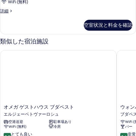
す
WiFi (無料)
べ
る
Triple
詳細
て
Room
の
の
空室状況と料金を確認
詳
写
細
真
類似した宿泊施設
を
表
オメガ ゲストハウス ブダペスト
ウォンバ
示
す
る
オ
ウ
オメガ ゲストハウス ブダペスト
ウォン
メ
ォ
エルジェーベトヴァーロシュ
ブダペス
ガ
ン
空港送迎
駐車場あり
WiFi 
ゲ
バ
WiFi (無料)
冷房
バー
ス
ッ
ト
ツ
10
10
とても良い
非常