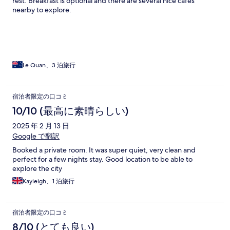
rest. Breakfast is optional and there are several nice cafes
nearby to explore.
Le Quan、3 泊旅行
宿泊者限定の口コミ
10/10 (最高に素晴らしい)
2025 年 2 月 13 日
Google で翻訳
Booked a private room. It was super quiet, very clean and
perfect for a few nights stay. Good location to be able to
explore the city
Kayleigh、1 泊旅行
宿泊者限定の口コミ
8/10 (とても良い)