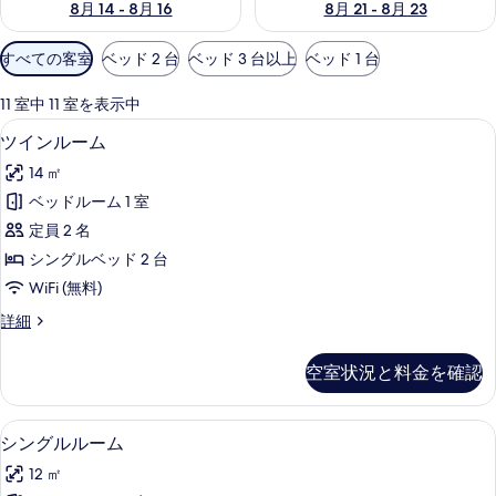
8月 14 - 8月 16
8月 21 - 8月 23
利
すべての客室
ベッド 2 台
ベッド 3 台以上
ベッド 1 台
用
可
11 室中 11 室を表示中
能
1 室のベッドルーム、防音設備、WiFi
ツ
9
ツインルーム
な
イ
客
14 ㎡
ン
室
ベッドルーム 1 室
ル
の
定員 2 名
ー
絞
シングルベッド 2 台
り
ム
WiFi (無料)
込
の
み
ツ
詳細
す
イ
条
べ
ン
件
空室状況と料金を確認
ル
て
ー
の
ム
1 室のベッドルーム、防音設備、WiFi
シ
9
の
シングルルーム
写
ン
詳
真
12 ㎡
細
グ