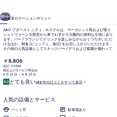
シ
前へ
次へ
テ
45+
概要
客室
ロケーション
ポリシー
ィ
A&O ブダペスト シティ - ホステルは、マーガレット島および聖イ
-
シュトヴァーン大聖堂から車でわずか 5 分圏内の便利な立地にあり
ホ
ます。バー / ラウンジでドリンクを楽しみながらおくつろぎいただ
けるほか、朝食 (ビュッフェ、毎日) をお召し上がりいただけます。
ス
その他の人気設備としてスナックバー / デリおよび庭園が備わって
います。周辺ではさまざまな公共交通機関を利用できます。キラ
テ
イ・ウツカ／エルジェベト・コルトラム停留所までは 5 分、ヴェッ
現
￥8,806
セレーニ通り - エルジェベト環状路 トラム停留所までは 5 分です。
ル
在
合計 ￥9,598
の
税およびサービス料込み
の
外観
料
8 月 23 日 ～ 8 月 24 日
金
写
口
とても良い
8.2
142 件の口コミをすべて表示
は
10段階中8.2
コ
￥8,806
真
ミ
で
ギ
す
人気の設備とサービス
ャ
ペット可
駐車場あり
ラ