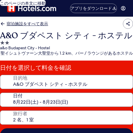
このページの本文に移動
アプリをダウンロード
宿泊施設をすべて表示
A&O ブダペスト シティ - ホステル
2.0
a&o Budapest City - Hostel
つ
聖イシュトヴァーン大聖堂から 1.2 km、バー / ラウンジがあるホステル
星
宿
日付を選択して料金を確認
泊
施
目的地
設
日付
旅行者