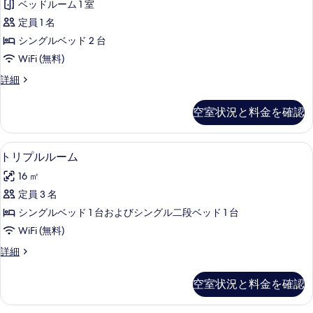
を
ベッドルーム 1 室
ル
表
定員 1 名
ル
示
シングルベッド 2 台
ー
す
WiFi (無料)
ム
る
シ
詳細
の
ン
す
グ
空室状況と料金を確認
ル
べ
ル
て
ー
1 室のベッドルーム、防音設備、WiFi
ト
9
ム
トリプルルーム
の
リ
の
写
16 ㎡
詳
プ
細
真
定員 3 名
ル
を
シングルベッド 1 台およびシングル二段ベッド 1 台
ル
表
WiFi (無料)
ー
示
ト
詳細
ム
リ
す
の
プ
空室状況と料金を確認
る
ル
す
ル