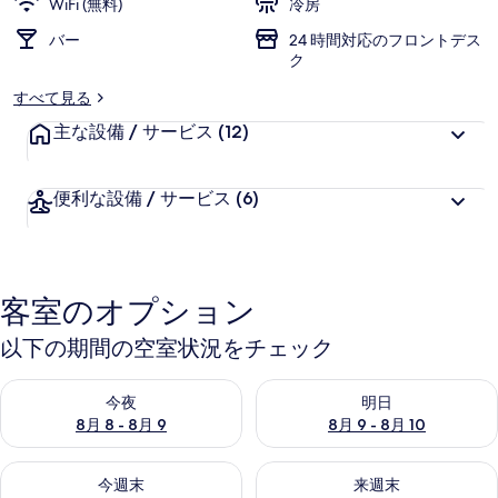
WiFi (無料)
冷房
リ
バー
24 時間対応のフロントデス
ー
ク
すべて見る
主な設備 / サービス
(12)
便利な設備 / サービス
(6)
客室のオプション
以下の期間の空室状況をチェック
今夜 8月 8 - 8月 9 の空室状況をチェック
明日 8月 9 - 8月 10 の空室
今夜
明日
8月 8 - 8月 9
8月 9 - 8月 10
今週末 8月 14 - 8月 16 の空室状況をチェック
来週末 8月 21 - 8月 23 の
今週末
来週末