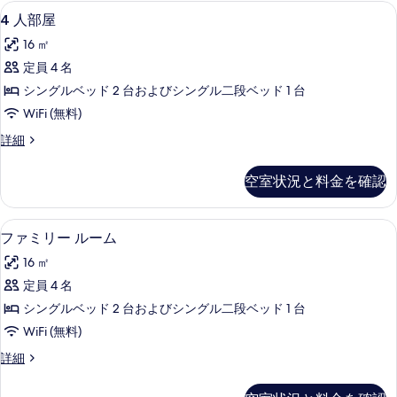
べ
ー
4
1 室のベッドルーム、防音設備、WiFi
9
ム
4 人部屋
て
人
の
の
16 ㎡
詳
部
細
写
定員 4 名
屋
真
シングルベッド 2 台およびシングル二段ベッド 1 台
の
を
WiFi (無料)
す
表
4
詳細
べ
人
示
て
部
空室状況と料金を確認
す
屋
の
の
る
写
詳
1 室のベッドルーム、防音設備、WiFi
フ
9
細
真
ファミリー ルーム
ァ
を
16 ㎡
ミ
表
定員 4 名
リ
示
シングルベッド 2 台およびシングル二段ベッド 1 台
ー
す
WiFi (無料)
ル
る
フ
詳細
ー
ァ
ム
ミ