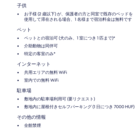
子供
お子様 (2 歳以下) が、保護者の方と同室で既存のベッドを
使用して滞在される場合、1 名様まで宿泊料金は無料です
ペット
ペットとの宿泊可 (犬のみ、1 室につき 1 匹まで)*
介助動物は同伴可
特定の客室のみ*
インターネット
共用エリアの無料 WiFi
室内での無料 WiFi
駐車場
敷地内の駐車場利用可 (要リクエスト)
敷地内に屋根付きセルフパーキング (1 日につき 7000 HUF)
その他の情報
全館禁煙