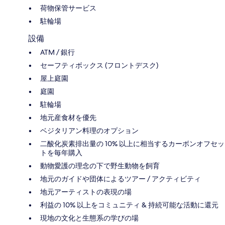
荷物保管サービス
駐輪場
設備
ATM / 銀行
セーフティボックス (フロントデスク)
屋上庭園
庭園
駐輪場
地元産食材を優先
ベジタリアン料理のオプション
二酸化炭素排出量の 10% 以上に相当するカーボンオフセッ
トを毎年購入
動物愛護の理念の下で野生動物を飼育
地元のガイドや団体によるツアー / アクティビティ
地元アーティストの表現の場
利益の 10% 以上をコミュニティ & 持続可能な活動に還元
現地の文化と生態系の学びの場