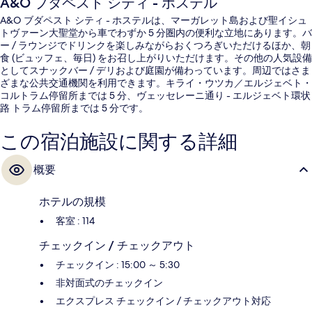
A&O ブダペスト シティ - ホステル
A&O ブダペスト シティ - ホステルは、マーガレット島および聖イシュ
トヴァーン大聖堂から車でわずか 5 分圏内の便利な立地にあります。バ
ー / ラウンジでドリンクを楽しみながらおくつろぎいただけるほか、朝
食 (ビュッフェ、毎日) をお召し上がりいただけます。その他の人気設備
としてスナックバー / デリおよび庭園が備わっています。周辺ではさま
ざまな公共交通機関を利用できます。キライ・ウツカ／エルジェベト・
コルトラム停留所までは 5 分、ヴェッセレーニ通り - エルジェベト環状
路 トラム停留所までは 5 分です。
この宿泊施設に関する詳細
概要
ホテルの規模
客室 : 114
チェックイン / チェックアウト
チェックイン : 15:00 ～ 5:30
非対面式のチェックイン
エクスプレス チェックイン / チェックアウト対応