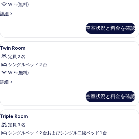
表
Use
WiFi (無料)
示
の
Twin
詳細
す
Room
す
る
For
べ
空室状況と料金を確認
Single
て
Use
の
の
Twin
1 室のベッドルーム、防音設備、WiFi
5
詳
Twin Room
Room
写
細
定員 2 名
の
真
シングルベッド 2 台
す
を
WiFi (無料)
べ
表
Twin
詳細
て
示
Room
の
す
の
空室状況と料金を確認
詳
写
る
細
真
Triple
1 室のベッドルーム、防音設備、WiFi
を
6
Triple Room
Room
表
定員 3 名
の
示
シングルベッド 2 台およびシングル二段ベッド 1 台
す