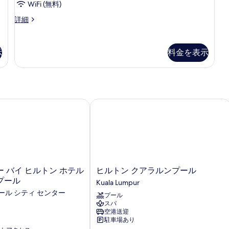
ー
ビ
台
WiFi (無料)
2
シ
ム
ュ
台
ク
詳細
テ
(S
シ
ラ
ー
ィ
Si
シ
ン
ビ
(Super
Hi
ッ
ュ
示
料金を表示
グ
Single)
Fl
ク
ー
の
ル
の
ル
(Super
詳
ー
Single)
す
ベ
細
ム
の
べ
シ
ッ
詳
ン
バイ ヒルトン ホテル クアラルンプール
ヒルトン クアラルンプール
細
て
ド
グ
の
2
ル
ベ
台
写
ッ
バ
真
ド
2
リ
を
台
ヒ
 バイ ヒルトン ホテル
ヒルトン クアラルンプール
ア
表
バ
ル
プール
Kuala Lumpur
フ
リ
示
ト
ール シティ センター
ア
プール
ン
リ
す
フ
スパ
ク
ー
る
リ
空港送迎
ア
駐車場あり
ー
(Super
ラ