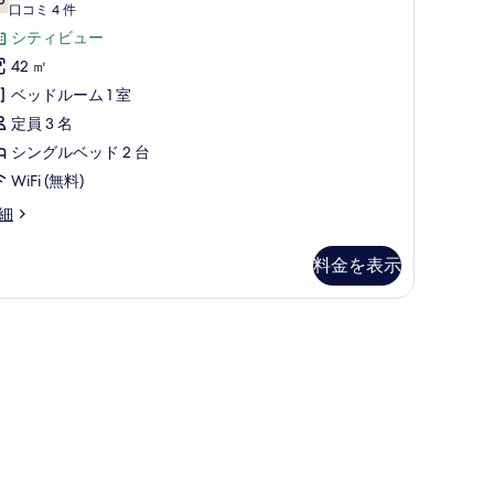
示
台
10 点中 7.6
(口
口コミ 4 件
ア
す
Super
コ
シティビュー
ム
る
ing)
ミ
42 ㎡
ル
4
の
ベッドルーム 1 室
ー
件)
す
定員 3 名
uper
ム
べ
ng)
シングルベッド 2 台
シ
て
WiFi (無料)
ン
の
細
グ
写
ル
真
料金を表示
ベ
を
ッ
表
の掛け布団、セレクト コンフォート製ベッド
ド
示
す
台
る
Super
ingle,
igh
loor)