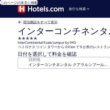
このページの本文に移動
旅行を検索
宿泊施設をすべて表示
インターコンチネンタル 
5.0
InterContinental Kuala Lumpur by IHG
つ
ペトロナス ツイン タワーから 0.9 km で 5 か所のレス
星
日付を選択して料金を確認
宿
目的地
泊
施
設
イ
ン
タ
ー
コ