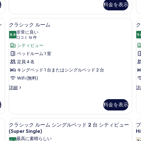
ミ
示
料金を表示
ッ
す
ア
ド
ム
べ
ル
ル
ド 2 台 クラブラウンジ利用可 (Super Single) | エジプト綿のシー
エジプト綿のシーツ、高級寝具、羽毛
ク
て
ー
1
10
ー
ン
クラシック ルーム
ク
ム
ラ
ム
の
非常に良い
の
8.8
キ
9.
10 点中 8.8
シ
(口
口コミ 16 件
(
写
詳
ン
コ
細
ッ
シティビュー
K
グ
真
ミ
ベ
H
ク
ベッドルーム 1 室
を
ッ
16
F
ル
定員 4 名
表
ド
件)
1
ー
キングベッド 1 台またはシングルベッド 2 台
示
台
ム
WiFi (無料)
す
(S
Ki
の
ク
ク
詳細
詳
る
Hi
ラ
ラ
す
Fl
シ
シ
べ
の
ッ
ッ
示
料金を表示
詳
ク
ク
て
細
ル
ル
の
1 台 シティビュー (Super King) | エジプト綿のシーツ、高級寝具、羽
エジプト綿のシーツ、高級寝具、羽毛
ク
ー
ー
5
クラシック ルーム シングルベッド 2 台 シティビュー
プ
ム
ム
写
ラ
(Super Single)
Hi
の
キ
1
真
シ
詳
ン
最高に素晴らしい
10.0
7.