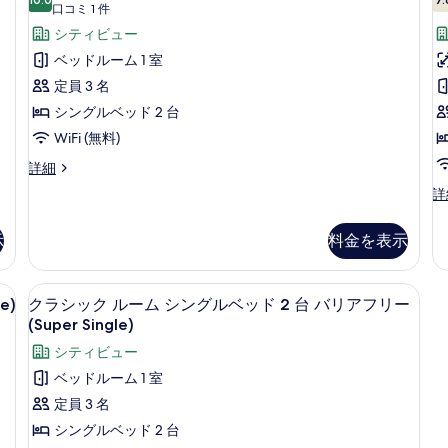
10 点中 10.0
を
細
(口
グ
口コミ 1 件
ッ
ベ
(
コ
表
シティビュー
ク
ッ
ミ
K
示
ベッドルーム 1 室
ド
ル
1
1
す
定員 3 名
ー
件)
台
る
シングルベッド 2 台
(S
ム
Ki
WiFi (無料)
シ
の
ク
詳細
ン
詳
ラ
細
プ
詳
グ
シ
レ
ッ
ル
ミ
ク
示
料金を表示
ア
ベ
ル
ム
ッ
ー
ル
、羽毛の掛け布団、セレクト コンフォート製ベッド
エジプト綿のシーツ、高級寝具、羽毛
ク
ム
ド
7
ー
e)
クラシック ルーム シングルベッド 2 台 バリアフリー
シ
ラ
ム
(Super Single)
2
2
ン
シ
シ
グ
台
シティビュー
ン
ル
ッ
グ
(
シ
ベッドルーム 1 室
ベ
ル
ク
S
テ
ッ
定員 3 名
ベ
ド
H
ル
ィ
ッ
シングルベッド 2 台
2
F
ド