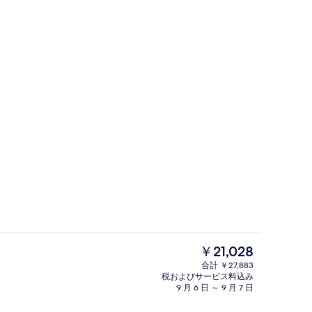
、ボディ トリートメント、アロマテラピー、ボディラップ、ボディスクラブ、
屋外プール、営業時間 7:00 ～ 21:
現
￥21,028
在
合計 ￥27,883
の
税およびサービス料込み
部屋からの景観
料
9 月 6 日 ～ 9 月 7 日
金
は