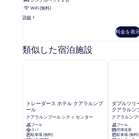
ー
ュ
シ
の
テ
ム
WiFi (無料)
ー
ィ
写
シ
ク
(Super
詳細
ビ
真
ラ
ン
King)
ュ
シ
を
ー
料金を表
の
グ
ッ
(Super
表
ク
す
ル
King)
ル
示
の
類似した宿泊施設
べ
ベ
ー
詳
す
て
ム
ッ
細
シ
る
トレーダース ホテル クアラルンプール
ダブルツリー 
の
ド
ン
写
2
グ
ル
台
真
ベ
(Super
を
ッ
Single)
ド
表
2
の
ト
ダ
トレーダース ホテル クアラルンプ
ダブルツリー
示
台
レ
ブ
ール
クアラルン
す
(Super
す
ー
ル
クアラルンプール シティ センター
クアラルンプ
Single)
べ
ダ
ツ
る
の
ー
プール
リ
プール
て
詳
スパ
空港送迎
ス
ー
の
細
駐車場 (無料)
駐車場 (無料)
ホ
バ