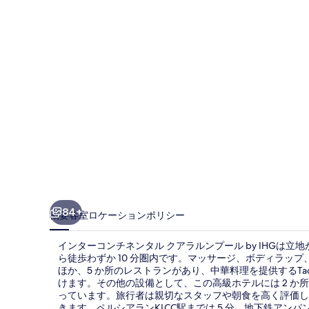
ン
チ
ネ
ン
タ
ル
ク
ア
ラ
ル
84+
概要
客室
ロケーション
ポリシー
ン
インターコンチネンタル クアラルンプール by IHGは立地が
プ
ら徒歩わずか 10 分圏内です。マッサージ、ボディラッ
ほか、5 か所のレストランがあり、中華料理を提供するTao C
ー
けます。その他の設備として、この高級ホテルには 2 か
ル
っています。旅行者は親切なスタッフや朝食を高く評価し
きます。ペルシアランKLCC駅までは 5 分、地下鉄アンパ