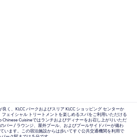
ホットタブ
良く、KLCC パークおよびスリア KLCC ショッピング センターか
プ、フェイシャル トリートメントを楽しめるスパをご利用いただける
hinese Cuisineではランチおよびディナーをお召し上がりいただ
ロビー
所のバー / ラウンジ、屋外プール、およびプールサイドバーが備わ
ています。この宿泊施設からは歩いてすぐ公共交通機関を利用で
ンパーク駅までは 5 分です。