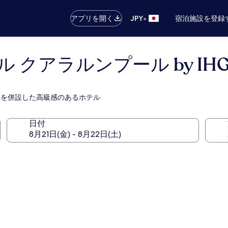
•
アプリを開く
JPY
宿泊施設を登録
クアラルンプール by IH
トランを併設した高級感のあるホテル
日付