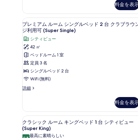
ミ
料金を表
ア
ッ
ム
ド
ル
プレミアム ルーム シングルベッ
プ
1
5
ー
プレミアム ルーム シングルベッド 2 台 クラブラウ
レ
ム
台
ジ利用可 (Super Single)
キ
ミ
ク
シティビュー
ン
ア
グ
ラ
42 ㎡
ベ
ム
ブ
ベッドルーム 1 室
ッ
ル
ラ
ド
定員 3 名
1
ー
ウ
シングルベッド 2 台
台
ム
ン
ク
WiFi (無料)
ラ
シ
ジ
プ
詳細
ブ
ン
レ
利
ラ
ミ
グ
ウ
用
料金を表
ア
ン
ル
可
ム
ジ
ル
ベ
利
(Super
クラシック ルーム キングベッド 
ク
9
ー
クラシック ルーム キングベッド 1 台 シティビュー
用
ッ
King)
ラ
ム
(Super King)
可
の
シ
ド
(Super
シ
最高に素晴らしい
ン
9.8