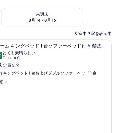
ェック
来週末 8月 14 - 8月 16 の空室状況をチェック
来週末
8月 14 - 8月 16
9 室中 9 室を表示中
ルーム キングベッド 1 台ソファーベッド付き 禁
ル
4
ーム キングベッド 1 台ソファーベッド付き 禁煙
ー
とても素晴らしい
0
10 点中 9.0
ム
(口
口コミ 8 件
コ
キ
定員 3 名
ミ
ン
キングベッド 1 台およびダブルソファーベッド 1 台
8
グ
細
件)
ベ
ッ
ド
台
ソ