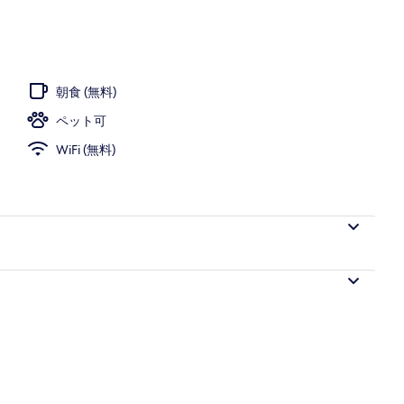
朝食 (無料)
ペット可
WiFi (無料)