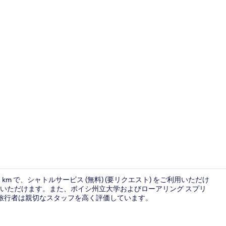
ルーム キン
 km で、シャトルサービス (無料) (要リクエスト) をご利用いただけ
いただけます。また、ボイシ州立大学およびローアリング スプリ
す。旅行者は親切なスタッフを高く評価しています。
高級寝具、