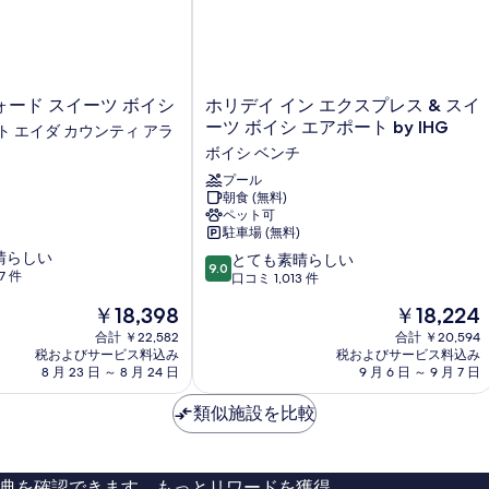
べ
て
の
写
ホ
ード スイーツ ボイシ
ホリデイ イン エクスプレス & スイ
リ
ーツ ボイシ エアポート by IHG
真
 エイダ カウンティ アラ
デ
ボイシ ベンチ
を
イ
イ
プール
表
朝食 (無料)
ン
示
ペット可
エ
駐車場 (無料)
ク
す
晴らしい
10
ス
とても素晴らしい
9.0
る
7 件
段
プ
口コミ 1,013 件
階
レ
現
現
￥18,398
￥18,224
中
ス
在
在
9.0、
合計 ￥22,582
&
合計 ￥20,594
の
の
税およびサービス料込み
税およびサービス料込み
と
ス
料
料
8 月 23 日 ～ 8 月 24 日
9 月 6 日 ～ 9 月 7 日
て
イ
金
金
も
ー
は
は
類似施設を比較
素
ツ
￥18,398
￥18,224
晴
ボ
ら
イ
し
シ
典を確認できます。もっとリワードを獲得