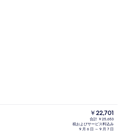
グベッド 1 台ソファーベッド付き 禁煙 | 高級寝具、デスク、ノートパソコ
スナック バー
現
￥22,701
在
合計 ￥25,653
の
税およびサービス料込み
デスク、ノートパソコン用作業スペース、遮光カーテン
外観
料
9 月 6 日 ～ 9 月 7 日
金
は