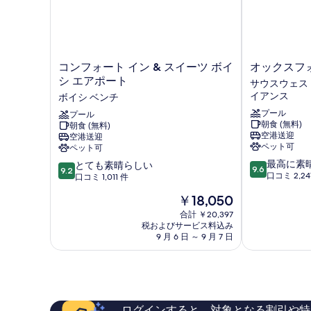
台
バ
リ
ア
フ
コ
オ
コンフォート イン & スイーツ ボイ
オックスフォ
リ
ン
ッ
シ エアポート
サウスウェスト
ー
フ
ク
イアンス
ボイシ ベンチ
(Roll-
ォ
ス
In
プール
ー
プール
フ
Shower)
朝食 (無料)
朝食 (無料)
ト
ォ
の
空港送迎
空港送迎
イ
ー
ペット可
詳
ペット可
ン
ド
細
10
最高に素
10
&
とても素晴らしい
ス
9.6
9.2
段
口コミ 2,24
段
ス
口コミ 1,011 件
イ
階
階
イ
ー
現
￥18,050
中
中
ー
ツ
在
9.6、
9.2、
ツ
合計 ￥20,397
ボ
の
最
税およびサービス料込み
と
ボ
イ
料
9 月 6 日 ～ 9 月 7 日
高
て
イ
シ
金
に
も
シ
サ
は
素
素
エ
ウ
￥18,050
晴
晴
ア
ス
ら
ら
ポ
ウ
し
し
ー
ェ
ログインすると、対象となる割引や特