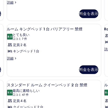
台
客
詳細
ソ
室
フ
の
示
料金を表示
ァ
詳
ー
細
ベ
ソコン用作業スペース、遮光カーテン
高級寝具、デスク、ノートパソコン用
R
ル
ッ
3
ルーム キングベッド 1 台 バリアフリー 禁煙
Ro
1
ド
ー
とても良い
付
8.0
K
10 点中 8.0
ム
(口
口コミ 7 件
き
B
コ
キ
定員 2 名
禁
A
Ro
詳
煙
ミ
ン
キングベッド 1 台
1
N
の
7
グ
Ki
詳
ル
詳細
S
件)
Be
細
ー
ベ
Ac
ム
示
料金を表示
ッ
N
キ
Sm
ン
ド
の
グ
高級寝具、デスク、ノートパソコン用
ス
1
詳
3
ベ
スタンダード ルーム クイーンベッド 2 台 禁煙
ル
台
細
タ
ッ
最高に素晴らしい
ド
9.4
9.
バ
10 点中 9.4
ン
(口
口コミ 47 件
1
コ
リ
ダ
定員 4 名
台
ミ
バ
ア
ー
クイーンベッド 2 台