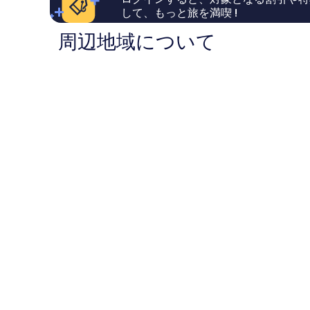
い、
い、
ト
ス
して、もっと旅を満喫 !
口
口
ボ
ト
コ
コ
イ
エ
周辺地域について
ミ
ミ
シ
イ
2,247
1,011
ベ
ダ
件
件
ン
カ
件
件
チ
ウ
の
の
ン
口
口
テ
コ
コ
ィ
ミ
ミ
ア
ラ
イ
ア
ン
ス