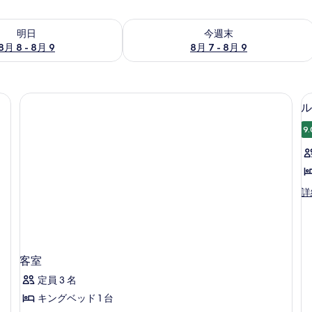
- 8月 9 の空室状況をチェック
今週末 8月 7 - 8月 9 の空室状況をチ
明日
今週末
8月 8 - 8月 9
8月 7 - 8月 9
ル
9.
ル
詳
ー
ム
キ
ン
グ
客室
1
ベ
ッ
定員 3 名
ド
キングベッド 1 台
1