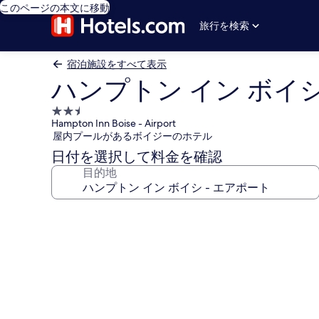
このページの本文に移動
旅行を検索
宿泊施設をすべて表示
ハンプトン イン ボイシ
2.5
Hampton Inn Boise - Airport
つ
屋内プールがあるボイジーのホテル
星
日付を選択して料金を確認
宿
目的地
泊
施
設
ハ
ン
プ
ト
ン