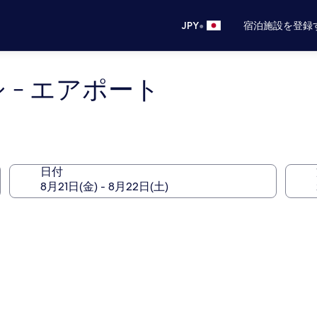
•
JPY
宿泊施設を登録
 - エアポート
日付