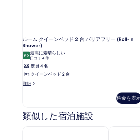
リ
フ
ア
フ
リ
リ
ー
ー
禁
禁
煙
ルーム クイーンベッド 2 台 バリアフリー (Roll-In
煙
の
Shower)
の
詳
最高に素晴らしい
細
す
9.6
10 点中 9.6
(口
口コミ 4 件
べ
コ
定員 4 名
て
ミ
クイーンベッド 2 台
4
の
ル
詳細
件)
写
ー
ム
真
料金を表
ク
を
イ
ー
表
類似した宿泊施設
ン
示
ベ
ッ
す
コンフォート イン & スイーツ ボイシ エアポート
オックスフォ
ド
る
2