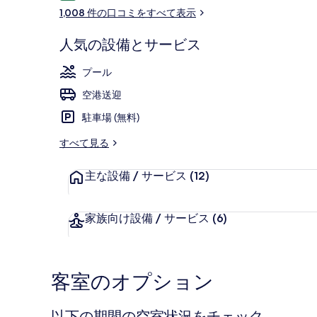
コ
ギ
1,008 件の口コミをすべて表示
ミ
ャ
人気の設備とサービス
ラ
レストラン
プール
リ
空港送迎
ー
駐車場 (無料)
すべて見る
主な設備 / サービス
(12)
家族向け設備 / サービス
(6)
客室のオプション
以下の期間の空室状況をチェック