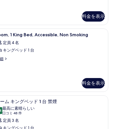
フ
ァ
ー
料金を表示
ベ
ッ
作業スペース、遮光カーテン
oom,
高級寝具、デスク、ノートパソコン用作業ス
4
om, 1 King Bed, Accessible, Non Smoking
ド
定員 4 名
ing
付
キングベッド 1 台
ed,
き
ccessible,
om,
細
禁
on
煙
ng
moking
d,
の
の
cessible,
料金を表示
す
on
す
oking
べ
べ
作業スペース、遮光カーテン
高級寝具、デスク、ノートパソコン用作業ス
ル
て
て
4
ーム キングベッド 1 台 禁煙
ー
の
の
最高に素晴らしい
4
10 点中 9.4
ム
写
(口
口コミ 48 件
写
コ
キ
定員 3 名
真
真
ミ
ン
キングベッド 1 台
を