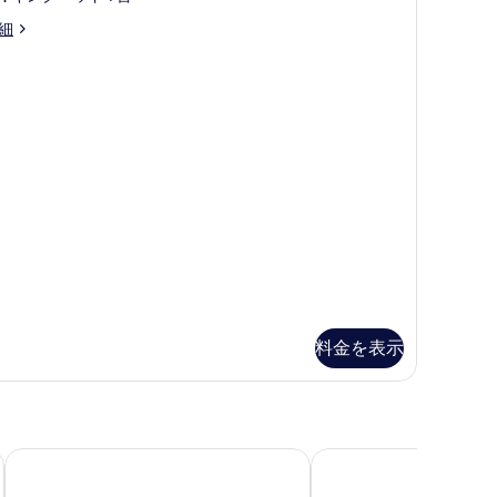
を
48
グ
表
細
表
件)
ベ
示
示
ッ
す
す
ド
る
る
台
禁
煙
の
す
べ
て
料金を表示
の
写
真
を
 ボイシ エアポート by IHG
ホテル 28 ボイジエアポート, アン アセンドコレクションホテ
ベストウェスタン ビスタ
表