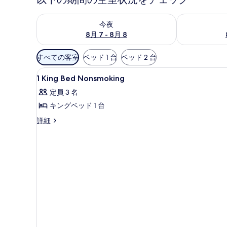
今夜 8月 7 - 8月 8 の空室状況をチェック
明日 8月 8 
今夜
8月 7 - 8月 8
利
すべての客室
ベッド 1 台
ベッド 2 台
用
1
内装
可
2
1 King Bed Nonsmoking
King
能
定員 3 名
Bed
な
キングベッド 1 台
Nonsmoking
客
の
室
1
詳細
King
の
す
Bed
絞
べ
Nonsmoking
り
の
て
込
詳
の
細
み
写
条
真
件
を
表