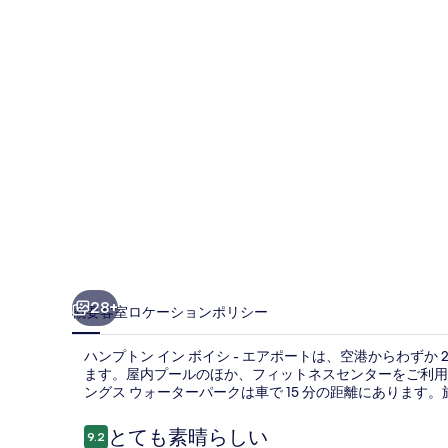
イ
ン
ボ
イ
シ
-
エ
ア
ポ
ー
28+
概要
客室
ロケーション
ポリシー
ト
ハンプトン イン ボイシ - エアポートは、空港からわずか 2
の
ます。屋内プールのほか、フィットネスセンターをご利用
写
ングス ウォーターパークは車で 15 分の距離にありま
真
口
とても素晴らしい
9.2
10段階中9.2