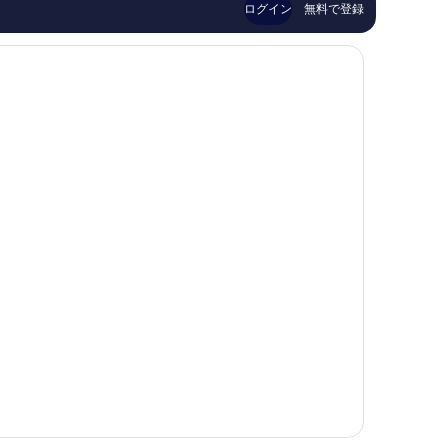
ミ
ミ
ク
ー
ログイン
無料で登録
899
1,009
シ
ト
件
件
ョ
Boise
件
件
ン
の
の
ホ
口
口
テ
コ
コ
ル
ミ
ミ
Boise