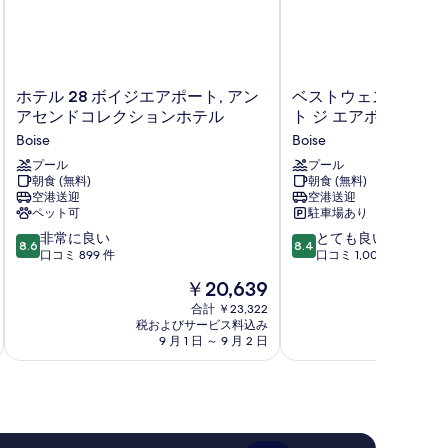
示
す
る
ホ
ベ
ホテル 28 ボイジエアポート, アン
ベストウェスタン ビス
テ
ス
アセンドコレクションホテル
ト ジ エアポート
ル
ト
Boise
Boise
28
ウ
ボ
プール
ェ
プール
朝食 (無料)
朝食 (無料)
イ
ス
空港送迎
空港送迎
ジ
タ
ペット可
駐車場あり
エ
ン
10
10
ア
非常に良い
ビ
とても良い
8.6
8.4
段
段
ポ
口コミ 899 件
ス
口コミ 1,009 件
階
階
ー
タ
現
￥20,639
中
中
ト,
イ
在
8.6、
8.4、
ア
合計 ￥23,322
ン
の
税およびサービス料込み
税およ
非
と
ン
ア
料
9 月 1 日 ～ 9 月 2 日
8 月 
常
て
ア
ッ
金
に
も
セ
ト
は
良
良
ン
ジ
￥20,639
い、
い、
ド
エ
口
口
コ
ア
コ
コ
レ
ポ