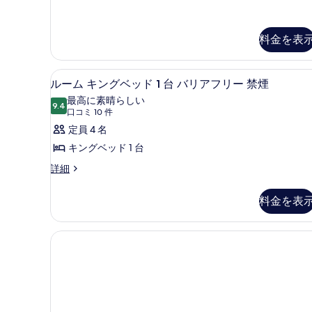
示
す
料金を表
る
高級寝具、デスク、ノートパ
ル
5
ルーム キングベッド 1 台 バリアフリー 禁煙
ー
最高に素晴らしい
9.4
10 点中 9.4
ム
(口
口コミ 10 件
コ
キ
定員 4 名
ミ
ン
キングベッド 1 台
10
グ
ル
詳細
件)
ー
ベ
ム
料金を表
ッ
キ
ン
ド
グ
1
ベ
台
ッ
ド
バ
1
リ
台
バ
ア