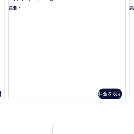
リ
47
フ
ド
ス
ル
詳細
詳
ア
件)
タ
ー
フ
リ
ル
ン
ム
リ
ー
ー
ダ
キ
ー
ー
ン
禁
禁
ム
ド
グ
煙
煙
1
ク
ル
ベ
の
の
ー
ッ
イ
詳
ム
ド
細
す
ー
ク
1
べ
ン
イ
台
ー
禁
て
ベ
ン
煙
の
ッ
ベ
の
ッ
詳
写
ド
ド
細
真
2
示
料金を表示
2
台
台
を
禁
禁
表
煙
煙
示
の
詳
の
す
ード スイーツ ボイシ
ホリデイ イン エクスプレス & スイーツ
細
す
る