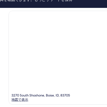
い、
エ
口
ア
コ
ポ
ミ
ー
1,013
ト
件
by
件
IHG
の
ボ
口
イ
コ
シ
ミ
ベ
ン
チ
3270 South Shoshone, Boise, ID, 83705
地図で表示