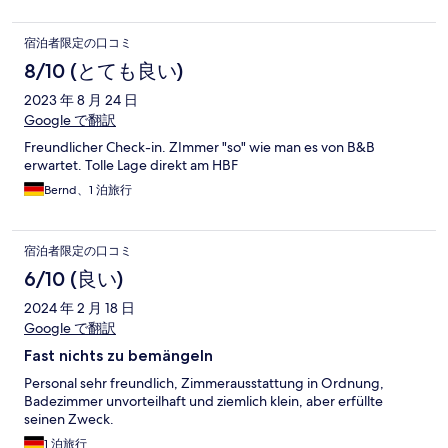
宿泊者限定の口コミ
8/10 (とても良い)
2023 年 8 月 24 日
Google で翻訳
Freundlicher Check-in. ZImmer "so" wie man es von B&B
erwartet. Tolle Lage direkt am HBF
Bernd、1 泊旅行
宿泊者限定の口コミ
6/10 (良い)
2024 年 2 月 18 日
Google で翻訳
Fast nichts zu bemängeln
Personal sehr freundlich, Zimmerausstattung in Ordnung,
Badezimmer unvorteilhaft und ziemlich klein, aber erfüllte
seinen Zweck.
1 泊旅行