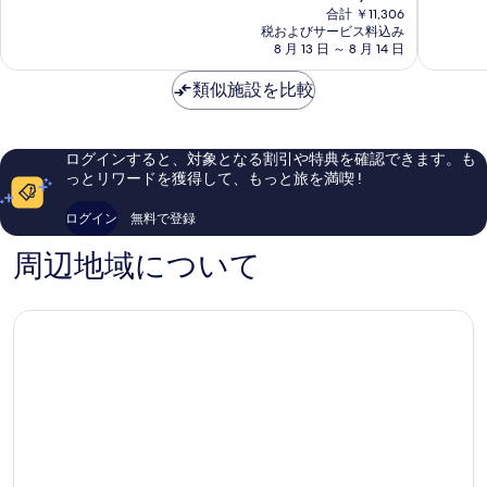
在
ブ
ド
合計 ￥11,306
非
と
の
デ
税およびサービス料込み
ル
常
て
料
8 月 13 日 ～ 8 月 14 日
ュ
フ
に
も
金
ッ
シ
良
良
は
類似施設を比較
セ
テ
い、
い、
￥9,544
ル
ィ
口
口
ド
フ
コ
コ
ル
リ
ミ
ミ
ログインすると、対象となる割引や特典を確認できます。も
フ
ー
924
343
っとリワードを獲得して、もっと旅を満喫 !
メ
ド
件
件
イ
リ
件
件
ログイン
無料で登録
ン
ヒ
の
の
ス
シ
口
口
周辺地域について
テ
ュ
コ
コ
ー
タ
ミ
ミ
シ
ッ
ョ
ト
ン
シ
by
テ
IHG
ィ
シ
セ
ュ
ン
タ
タ
ッ
ー
ト