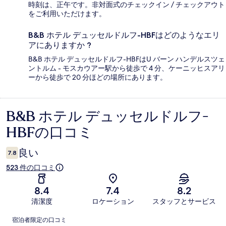
時刻は、正午です。非対面式のチェックイン / チェックアウト
をご利用いただけます。
B&B ホテル デュッセルドルフ-HBFはどのようなエリ
アにありますか ?
B&B ホテル デュッセルドルフ-HBFはU バーン ハンデルスツェ
ントルム - モスカウアー駅から徒歩で 4 分、ケーニッヒスアリ
ーから徒歩で 20 分ほどの場所にあります。
B&B ホテル デュッセルドルフ-
口
HBFの口コミ
コ
ミ
良い
7.8
523 件の口コミ
8.4
7.4
8.2
清潔度
ロケーション
スタッフとサービス
口
宿泊者限定の口コミ