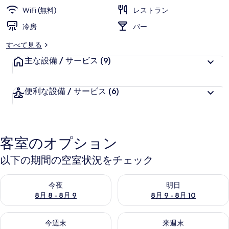
リ
WiFi (無料)
レストラン
ー
冷房
バー
すべて見る
主な設備 / サービス
(9)
便利な設備 / サービス
(6)
客室のオプション
以下の期間の空室状況をチェック
今夜 8月 8 - 8月 9 の空室状況をチェック
明日 8月 9 - 8月 10 の空室
今夜
明日
8月 8 - 8月 9
8月 9 - 8月 10
今週末 8月 14 - 8月 16 の空室状況をチェック
来週末 8月 21 - 8月 23 の
今週末
来週末