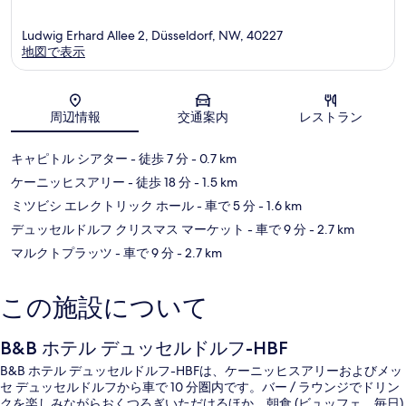
ベ
ツ
Ludwig Erhard Allee 2, Düsseldorf, NW, 40227
ィ
地図で表示
ル
ク
3
地図
周辺情報
交通案内
レストラン
キャピトル シアター
- 徒歩 7 分
- 0.7 km
ケーニッヒスアリー
- 徒歩 18 分
- 1.5 km
ミツビシ エレクトリック ホール
- 車で 5 分
- 1.6 km
デュッセルドルフ クリスマス マーケット
- 車で 9 分
- 2.7 km
マルクトプラッツ
- 車で 9 分
- 2.7 km
この施設について
B&B ホテル デュッセルドルフ-HBF
B&B ホテル デュッセルドルフ-HBFは、ケーニッヒスアリーおよびメッ
セ デュッセルドルフから車で 10 分圏内です。バー / ラウンジでドリン
クを楽しみながらおくつろぎいただけるほか、朝食 (ビュッフェ、毎日)