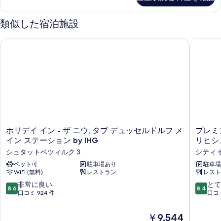
ア
ル
ム
ー
ダ
類似した宿泊施設
ブ
ム
ル
ホリデイ イン - ザ ニウ, タブ デュッセルドルフ メイン ステーショ
プレミア
の
ル
ー
す
ム
べ
の
詳
て
細
の
写
真
ホ
プ
ホリデイ イン - ザ ニウ, タブ デュッセルドルフ メ
プレミ
を
リ
レ
イン ステーション by IHG
リヒシ
表
デ
ミ
シュタットベツィルク 3
シティ 
イ
ア
示
イ
ペット可
駐車場あり
イ
駐車場
す
WiFi (無料)
レストラン
レスト
ン
ン
-
デ
る
10
10
非常に良い
とて
8.6
8.4
ザ
ュ
段
段
口コミ 924 件
口コミ
ニ
ッ
階
階
ウ,
セ
中
中
現
￥9,544
タ
ル
8.6、
8.4、