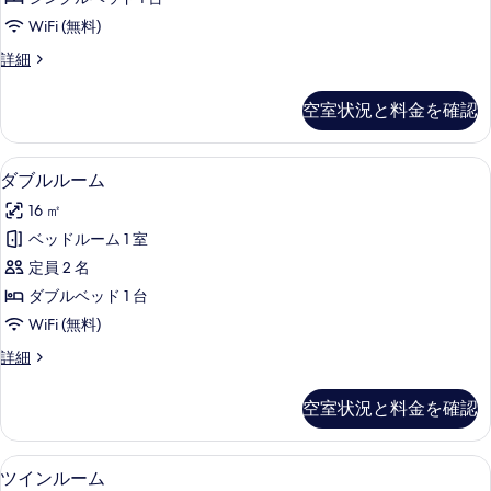
ー
WiFi (無料)
ム
シ
詳細
の
ン
す
グ
空室状況と料金を確認
ル
べ
ル
て
ー
ダブルルーム | デスク、遮光カーテン、防
ダ
4
ム
ダブルルーム
の
ブ
の
写
16 ㎡
詳
ル
細
真
ベッドルーム 1 室
ル
を
定員 2 名
ー
表
ダブルベッド 1 台
ム
示
WiFi (無料)
の
す
ダ
詳細
す
ブ
る
べ
ル
空室状況と料金を確認
ル
て
ー
の
ム
ツインルーム | デスク、遮光カーテン、防
ツ
4
の
ツインルーム
写