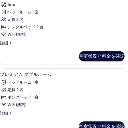
イ
詳
真
16 ㎡
細
ン
を
ベッドルーム 1 室
ル
表
定員 2 名
ー
示
シングルベッド 2 台
ム
す
WiFi (無料)
の
る
ツ
詳細
す
イ
べ
ン
空室状況と料金を確認
ル
て
ー
の
ム
プレミアム ダブルルーム | デスク、遮光
プ
3
の
プレミアム ダブルルーム
写
レ
詳
真
ベッドルーム 1 室
細
ミ
を
定員 2 名
ア
表
キングベッド 1 台
ム
示
WiFi (無料)
ダ
す
プ
詳細
ブ
レ
る
ル
ミ
空室状況と料金を確認