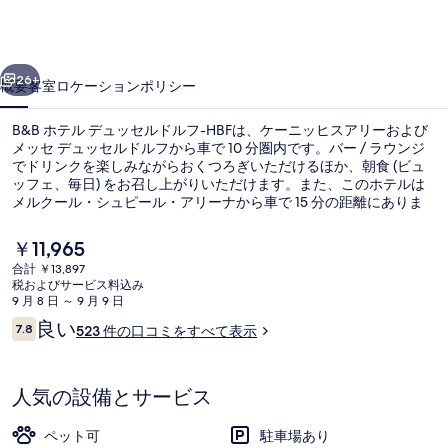
ュ
ッ
前へ
次へ
セ
26+
概要
客室
ロケーション
ポリシー
ル
B&B ホテル デュッセルドルフ-HBFは、ケーニッヒスアリーおよび
ド
メッセ デュッセルドルフから車で 10 分圏内です。バー / ラウンジ
ル
でドリンクを楽しみながらおくつろぎいただけるほか、朝食 (ビュ
ッフェ、毎日) をお召し上がりいただけます。また、このホテルは
フ-
メルクール・シュピール・アリーナから車で 15 分の距離にありま
す。この宿泊施設からは歩いてすぐ公共交通機関を利用できます。
HBF
U バーン ハンデルスツェントルム - モスカウアー駅までは 4 分、ヴ
現
￥11,965
ォリンガー・プラッツ トラム停留所までは 6 分です。
の
在
合計 ￥13,897
の
税およびサービス料込み
写
デスク、遮光カーテン、防音設備、WiFi
料
9 月 8 日 ～ 9 月 9 日
金
真
口
良い
7.8
523 件の口コミをすべて表示
は
10段階中7.8
コ
￥11,965
ギ
ミ
で
ャ
す
人気の設備とサービス
ラ
ペット可
駐車場あり