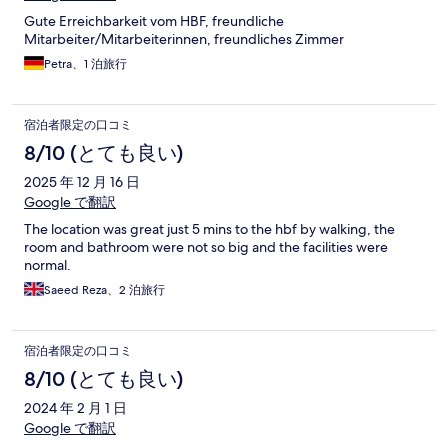
Gute Erreichbarkeit vom HBF, freundliche
Mitarbeiter/Mitarbeiterinnen, freundliches Zimmer
Petra、1 泊旅行
宿泊者限定の口コミ
8/10 (とても良い)
2025 年 12 月 16 日
Google で翻訳
The location was great just 5 mins to the hbf by walking, the
room and bathroom were not so big and the facilities were
normal.
Saeed Reza、2 泊旅行
宿泊者限定の口コミ
8/10 (とても良い)
2024 年 2 月 1 日
Google で翻訳