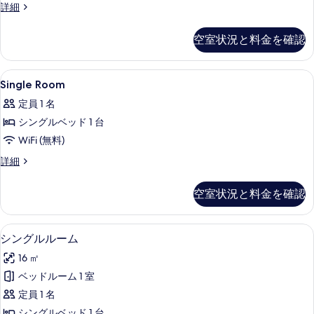
る
Twin
詳細
て
Room
の
の
空室状況と料金を確認
詳
写
細
真
Single
デスク、遮光カーテン、防音設備、WiFi
を
3
Single Room
Room
表
定員 1 名
の
示
シングルベッド 1 台
す
す
WiFi (無料)
べ
る
Single
詳細
て
Room
の
の
空室状況と料金を確認
詳
写
細
真
シングルルーム | デスク、遮光カーテン、
シ
を
4
シングルルーム
ン
表
16 ㎡
グ
示
ベッドルーム 1 室
ル
す
定員 1 名
ル
る
シングルベッド 1 台