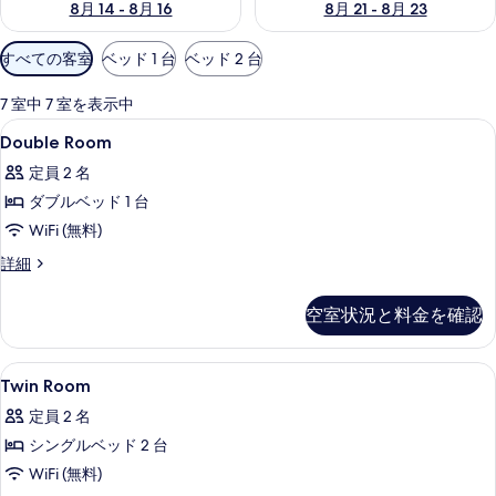
8月 14 - 8月 16
8月 21 - 8月 23
利
すべての客室
ベッド 1 台
ベッド 2 台
用
可
7 室中 7 室を表示中
能
Double
デスク、遮光カーテン、防音設備、WiFi
8
Double Room
な
Room
客
定員 2 名
の
室
ダブルベッド 1 台
す
の
WiFi (無料)
べ
絞
Double
詳細
て
り
Room
込
の
の
空室状況と料金を確認
み
詳
写
条
細
真
件
Twin
デスク、遮光カーテン、防音設備、WiFi
を
5
Twin Room
Room
表
定員 2 名
の
示
シングルベッド 2 台
す
す
WiFi (無料)
べ