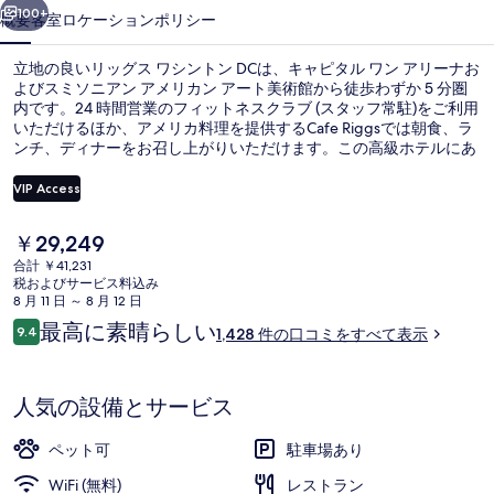
ト
100+
概要
客室
ロケーション
ポリシー
ン
立地の良いリッグス ワシントン DCは、キャピタル ワン アリーナお
DC
よびスミソニアン アメリカン アート美術館から徒歩わずか 5 分圏
の
内です。24 時間営業のフィットネスクラブ (スタッフ常駐)をご利用
いただけるほか、アメリカ料理を提供するCafe Riggsでは朝食、ラ
写
ンチ、ディナーをお召し上がりいただけます。この高級ホテルにあ
るその他設備にはバー / ラウンジ、スナックバー / デリ、およびレ
真
ンタル自転車 (無料)があります。旅行者は親切なスタッフやレスト
VIP Access
ランを評価しています。この宿泊施設からは歩いてすぐ公共交通機
ギ
関を利用できます。地下鉄 ギャラリー プレイス チャイナタウン駅
現
￥29,249
までは 4 分、地下鉄 センター駅までは 5 分です。
ャ
エジプト綿のシーツ、高級寝具、羽毛
在
合計 ￥41,231
の
ラ
税およびサービス料込み
料
8 月 11 日 ～ 8 月 12 日
金
リ
口
最高に素晴らしい
9.4
1,428 件の口コミをすべて表示
は
10段階中9.4
コ
ー
￥29,249
ミ
で
す
人気の設備とサービス
ペット可
駐車場あり
WiFi (無料)
レストラン