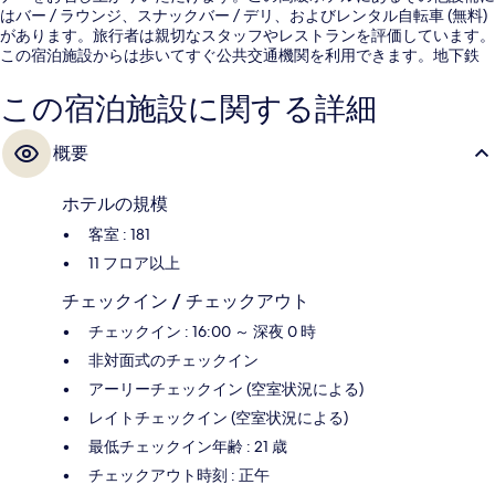
はバー / ラウンジ、スナックバー / デリ、およびレンタル自転車 (無料)
があります。旅行者は親切なスタッフやレストランを評価しています。
この宿泊施設からは歩いてすぐ公共交通機関を利用できます。地下鉄
ギャラリー プレイス チャイナタウン駅までは 4 分、地下鉄 センター駅
までは 5 分です。
この宿泊施設に関する詳細
概要
ホテルの規模
客室 : 181
11 フロア以上
チェックイン / チェックアウト
チェックイン : 16:00 ～ 深夜 0 時
非対面式のチェックイン
アーリーチェックイン (空室状況による)
レイトチェックイン (空室状況による)
最低チェックイン年齢 : 21 歳
チェックアウト時刻 : 正午