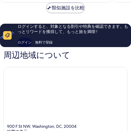
金
ェ
ン
素
素
示
は
ス
類似施設を比較
ワ
晴
晴
す
￥17,743
ト
シ
ら
ら
ン
し
し
る
ト
い、
い、
ログインすると、対象となる割引や特典を確認できます。も
ン
口
口
っとリワードを獲得して、もっと旅を満喫 !
D.C.
コ
コ
ミ
ミ
ログイン
無料で登録
1,871
2,465
件
件
周辺地域について
件
件
の
の
口
口
コ
コ
ミ
ミ
900 F St NW, Washington, DC, 20004