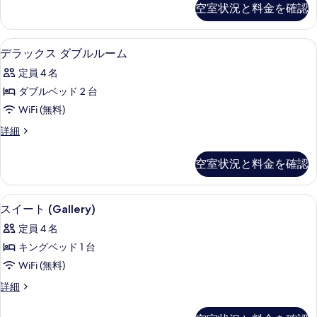
ブ
す
空室状況と料金を確認
ッ
ル
る
ク
ル
ダ
エジプト綿のシーツ、高級寝具、羽毛
デ
5
ブ
デラックス ダブルルーム
ー
ラ
ル
ム
定員 4 名
ル
ッ
ー
の
ダブルベッド 2 台
ク
ム
す
WiFi (無料)
の
ス
詳
べ
デ
詳細
ダ
細
ラ
て
ブ
ッ
空室状況と料金を確認
の
ク
ル
ス
写
ル
ダ
55 インチのスマートテレビ (デジタル放
ス
真
6
ブ
スイート (Gallery)
ー
イ
ル
を
ム
定員 4 名
ル
ー
表
ー
の
キングベッド 1 台
ト
示
ム
す
WiFi (無料)
の
(Gallery)
す
詳
べ
ス
詳細
の
る
細
イ
て
す
ー