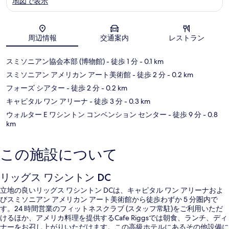
地図で表示
地図
周辺情報
交通案内
レストラン
スミソニアン協会本部 (博物館)
- 徒歩 1 分
- 0.1 km
スミソニアン アメリカン アート美術館
- 徒歩 2 分
- 0.2 km
フォーズ シアター
- 徒歩 2 分
- 0.2 km
キャピタル ワン アリーナ
- 徒歩 3 分
- 0.3 km
ウォルター E ワシントン コンベンション センター
- 徒歩 9 分
- 0.8
km
この施設について
リッグス ワシントン DC
立地の良いリッグス ワシントン DCは、キャピタル ワン アリーナおよ
びスミソニアン アメリカン アート美術館から徒歩わずか 5 分圏内で
す。24 時間営業のフィットネスクラブ (スタッフ常駐)をご利用いただ
けるほか、アメリカ料理を提供するCafe Riggsでは朝食、ランチ、ディ
ナーをお召し上がりいただけます。この高級ホテルにあるその他設備に