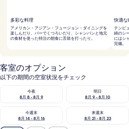
多彩な料理
快適な
アメリカン・アジアン・フュージョン・ダイニングを
テンピ
楽しんだり、バーでくつろいだり、シャンパンと地元
綿のシ
の食材を使った特注の朝食に舌鼓を打ったり。
にはシ
完備。
客室のオプション
以下の期間の空室状況をチェック
今夜 8月 8 - 8月 9 の空室状況をチェック
明日 8月 9 - 8月 10 の空室
今夜
明日
8月 8 - 8月 9
8月 9 - 8月 10
今週末 8月 14 - 8月 16 の空室状況をチェック
来週末 8月 21 - 8月 23 の
今週末
来週末
8月 14 - 8月 16
8月 21 - 8月 23