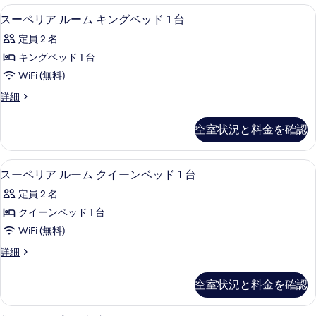
示
Lady
エジプト綿のシーツ、高級寝具、羽毛
ス
す
5
Louisa
スーペリア ルーム キングベッド 1 台
す
ー
Adams)
べ
定員 2 名
る
の
ペ
て
詳
キングベッド 1 台
リ
の
細
WiFi (無料)
ア
写
ス
詳細
ル
真
ー
ー
ペ
を
空室状況と料金を確認
リ
ム
表
ア
キ
示
ル
エジプト綿のシーツ、高級寝具、羽毛
ス
5
ー
スーペリア ルーム クイーンベッド 1 台
ン
す
ー
ム
グ
定員 2 名
る
キ
ペ
ン
ベ
クイーンベッド 1 台
リ
グ
ッ
WiFi (無料)
ベ
ア
ッ
ド
ス
詳細
ル
ド
ー
1
1
ー
ペ
台
空室状況と料金を確認
台
リ
ム
の
の
ア
詳
ク
ル