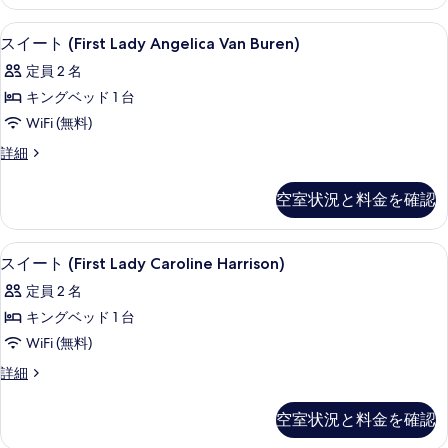
の
ス
詳
キ
ル
す
シティ ビュー
ス
細
5
ー
スイート (First Lady Angelica Van Buren)
ン
べ
イ
ム
グ
定員 2 名
キ
て
ー
ン
ベ
キングベッド 1 台
の
ト
グ
ッ
WiFi (無料)
ベ
写
(First
ッ
ド
ス
詳細
Lady
真
ド
イ
1
Angelica
1
を
ー
台
空室状況と料金を確認
台
Van
ト
表
の
の
(First
Buren)
示
詳
Lady
す
の
シティ ビュー
ス
細
6
Angelica
スイート (First Lady Caroline Harrison)
す
べ
す
イ
Van
る
定員 2 名
Buren)
て
べ
ー
の
キングベッド 1 台
の
て
ト
詳
WiFi (無料)
細
写
の
(First
ス
詳細
Lady
真
写
イ
Caroline
を
真
ー
空室状況と料金を確認
Harrison)
ト
表
を
(First