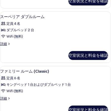
空室状況と料金を確認
の
ト
べ
(Gallery)
写
て
の
エジプト綿のシーツ、高級寝具、羽毛
ス
真
5
詳
の
スーペリア ダブルルーム
ー
細
を
写
定員 4 名
ペ
表
真
ダブルベッド 2 台
リ
示
を
WiFi (無料)
ア
す
表
ス
詳細
ダ
る
ー
示
ブ
ペ
す
空室状況と料金を確認
リ
ル
る
ア
ル
ダ
エジプト綿のシーツ、高級寝具、羽毛
フ
5
ブ
ファミリー ルーム (Classic)
ー
ァ
ル
ム
定員 6 名
ル
ミ
ー
の
キングベッド 1 台およびダブルベッド 1 台
リ
ム
す
WiFi (無料)
の
ー
詳
べ
フ
詳細
ル
細
ァ
て
ー
ミ
空室状況と料金を確認
の