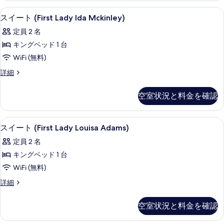
の
示
表
Lady
シティ ビュー
ス
す
6
Caroline
スイート (First Lady Ida Mckinley)
す
示
イ
Harrison)
べ
る
す
定員 2 名
の
ー
て
詳
る
キングベッド 1 台
ト
の
細
WiFi (無料)
(First
写
ス
詳細
Lady
真
イ
Ida
ー
を
空室状況と料金を確認
Mckinley)
ト
表
(First
の
示
Lady
ストリート ビュー
ス
す
6
Ida
スイート (First Lady Louisa Adams)
す
イ
Mckinley)
べ
定員 2 名
る
の
ー
て
詳
キングベッド 1 台
ト
の
細
WiFi (無料)
(First
写
ス
詳細
Lady
真
イ
Louisa
ー
を
空室状況と料金を確認
Adams)
ト
表
(First
の