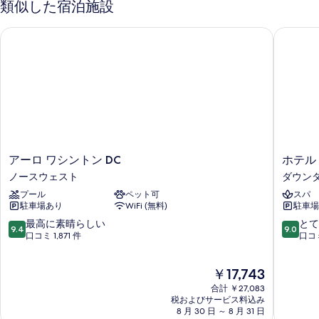
類似した宿泊施設
す
細
ー
イ
べ
ム
アーロ ワシントン DC
ホテル 
ー
ク
て
イ
ン
の
ー
ベ
ン
写
ベ
ッ
真
ッ
ド
ド
を
1
1
表
台
台
示
の
ア
ホ
アーロ ワシントン DC
ホテル
の
詳
す
ー
テ
ノースウェスト
ダウンタ
細
す
ロ
ル
る
プール
ペット可
スパ
ワ
ワ
べ
駐車場あり
WiFi (無料)
駐車場
シ
シ
て
ン
ン
10
10
最高に素晴らしい
とて
9.4
9.0
の
ト
ト
段
段
口コミ 1,871 件
口コミ
ン
ン
階
階
写
DC
ダ
中
中
現
真
￥17,743
ノ
ウ
9.4、
9.0、
在
ー
ン
最
と
合計 ￥27,083
を
の
ス
タ
高
て
税およびサービス料込み
表
料
ウ
8 月 30 日 ～ 8 月 31 日
ウ
に
も