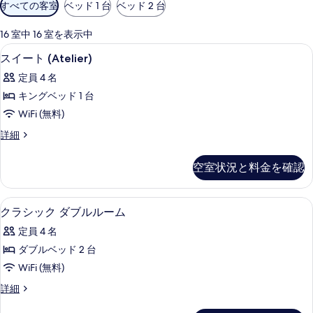
利
すべての客室
ベッド 1 台
ベッド 2 台
用
可
16 室中 16 室を表示中
能
シティ ビュー
ス
6
スイート (Atelier)
な
イ
客
定員 4 名
ー
室
キングベッド 1 台
ト
の
WiFi (無料)
(Atelier)
絞
ス
詳細
り
の
イ
込
す
ー
空室状況と料金を確認
み
ト
べ
条
(Atelier)
て
の
件
エジプト綿のシーツ、高級寝具、羽毛
ク
5
詳
の
クラシック ダブルルーム
ラ
細
写
定員 4 名
シ
真
ダブルベッド 2 台
ッ
を
WiFi (無料)
ク
表
ク
詳細
ダ
ラ
示
シ