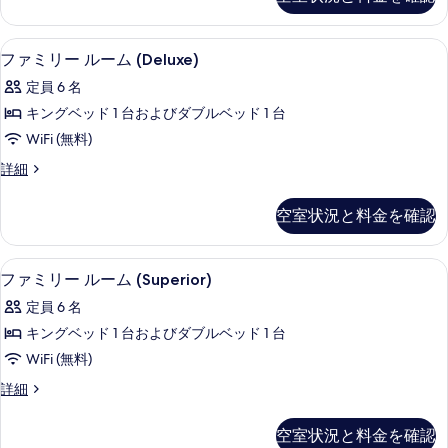
リ
ム
ー
写
(Classic)
ル
エジプト綿のシーツ、高級寝具、羽毛
フ
真
6
ー
の
ファミリー ルーム (Deluxe)
ァ
ム
を
す
定員 6 名
(Classic)
ミ
表
べ
の
キングベッド 1 台およびダブルベッド 1 台
リ
示
詳
て
WiFi (無料)
細
ー
す
の
フ
詳細
ル
る
ァ
写
ー
ミ
真
空室状況と料金を確認
リ
ム
を
ー
(Deluxe)
ル
表
エジプト綿のシーツ、高級寝具、羽毛
フ
6
ー
の
ファミリー ルーム (Superior)
示
ァ
ム
す
定員 6 名
(Deluxe)
す
ミ
べ
の
キングベッド 1 台およびダブルベッド 1 台
る
リ
詳
て
WiFi (無料)
細
ー
の
フ
詳細
ル
ァ
写
ー
ミ
真
空室状況と料金を確認
リ