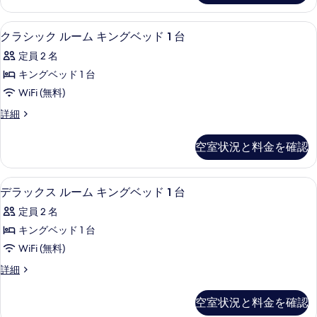
ム
を
ー
(Superior)
ル
表
エジプト綿のシーツ、高級寝具、羽毛
ク
5
ー
の
クラシック ルーム キングベッド 1 台
示
ラ
ム
す
定員 2 名
(Superior)
す
シ
べ
の
キングベッド 1 台
る
ッ
詳
て
WiFi (無料)
細
ク
の
ク
詳細
ル
ラ
写
ー
シ
真
空室状況と料金を確認
ッ
ム
を
ク
キ
ル
表
エジプト綿のシーツ、高級寝具、羽毛
デ
5
ー
デラックス ルーム キングベッド 1 台
ン
示
ラ
ム
グ
定員 2 名
キ
す
ッ
ン
ベ
キングベッド 1 台
る
ク
グ
ッ
WiFi (無料)
ベ
ス
ッ
ド
デ
詳細
ル
ド
ラ
1
1
ー
ッ
台
空室状況と料金を確認
台
ク
ム
の