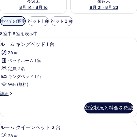
今週末
来週末
8月 14 - 8月 16
8月 21 - 8月 23
利
すべての客室
ベッド 1 台
ベッド 2 台
用
可
8 室中 8 室を表示中
能
高級寝具、セーフティボックス (室内)、
ル
9
ルーム キングベッド 1 台
な
ー
客
26 ㎡
ム
室
ベッドルーム 1 室
キ
の
定員 2 名
ン
絞
キングベッド 1 台
り
グ
WiFi (無料)
込
ベ
み
ル
詳細
ッ
ー
条
ド
ム
件
空室状況と料金を確認
キ
1
ン
台
グ
55 インチのテレビ (ケーブル放送視聴可
ル
8
ベ
の
ルーム クイーンベッド 2 台
ー
ッ
す
26 ㎡