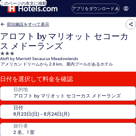
このページの本文に移動
アプリをダウンロード
宿泊施設をすべて表示
アロフト by マリオット セコーカ
ス メドーランズ
3.0
Aloft by Marriott Secaucus Meadowlands
つ
アメリカン ドリームから 2.8 km、屋内プールがあるホテル
星
宿
日付を選択して料金を確認
泊
施
目的地
設
日付
旅行者