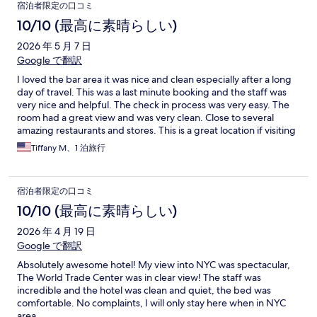
宿泊者限定の口コミ
10/10 (最高に素晴らしい)
2026 年 5 月 7 日
Google で翻訳
I loved the bar area it was nice and clean especially after a long
day of travel. This was a last minute booking and the staff was
very nice and helpful. The check in process was very easy. The
room had a great view and was very clean. Close to several
amazing restaurants and stores. This is a great location if visiting
the Expo Center.
Tiffany M、1 泊旅行
宿泊者限定の口コミ
10/10 (最高に素晴らしい)
2026 年 4 月 19 日
Google で翻訳
Absolutely awesome hotel! My view into NYC was spectacular,
The World Trade Center was in clear view! The staff was
incredible and the hotel was clean and quiet, the bed was
comfortable. No complaints, I will only stay here when in NYC
area.