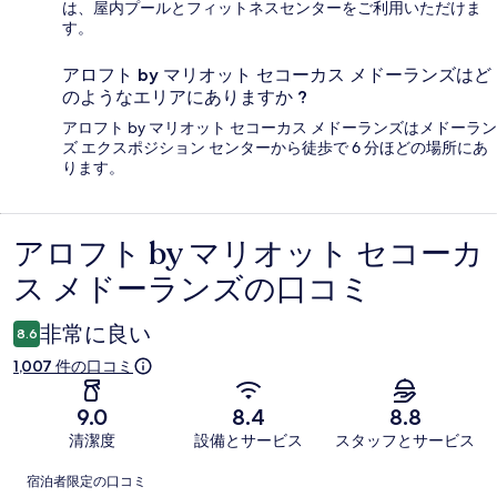
は、屋内プールとフィットネスセンターをご利用いただけま
す。
アロフト by マリオット セコーカス メドーランズはど
のようなエリアにありますか ?
アロフト by マリオット セコーカス メドーランズはメドーラン
ズ エクスポジション センターから徒歩で 6 分ほどの場所にあ
ります。
アロフト by マリオット セコーカ
口
ス メドーランズの口コミ
コ
ミ
非常に良い
8.6
1,007 件の口コミ
9.0
8.4
8.8
清潔度
設備とサービス
スタッフとサービス
口
宿泊者限定の口コミ