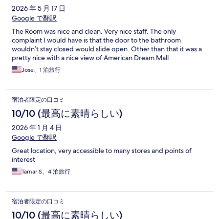
2026 年 5 月 17 日
Google で翻訳
The Room was nice and clean. Very nice staff. The only
complaint I would have is that the door to the bathroom
wouldn’t stay closed would slide open. Other than that it was a
pretty nice with a nice view of American Dream Mall
Jose、1 泊旅行
宿泊者限定の口コミ
10/10 (最高に素晴らしい)
2026 年 1 月 4 日
Google で翻訳
Great location, very accessible to many stores and points of
interest
Tamar S、4 泊旅行
宿泊者限定の口コミ
10/10 (最高に素晴らしい)