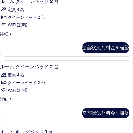
6
ベ
ルーム クイーンベッド 2 台
1
真
ー
ッ
台
定員 4 名
ド
を
ム
の
1
クイーンベッド 2 台
表
ク
台
す
WiFi (無料)
の
示
イ
べ
詳
ル
詳細
す
ー
細
ー
て
る
ン
ム
の
空室状況と料金を確認
ク
ベ
写
イ
ッ
ー
真
55 インチのテレビ (ケーブル放送視聴可
ル
6
ン
ルーム クイーンベッド 2 台
ド
を
ー
ベ
2
定員 4 名
ッ
表
ム
台
ド
クイーンベッド 2 台
示
ク
2
の
WiFi (無料)
台
す
イ
す
の
ル
詳細
る
ー
詳
ー
べ
細
ン
ム
て
空室状況と料金を確認
ク
ベ
の
イ
ッ
ー
写
高級寝具、セーフティボックス (室内)、
ル
6
ン
ルーム キングベッド 1 台