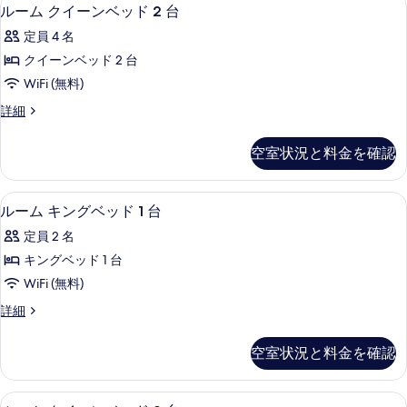
を
ル
6
ベ
ルーム クイーンベッド 2 台
1
表
ー
ッ
台
定員 4 名
ド
示
ム
(Mobility
1
クイーンベッド 2 台
す
ク
台
Accessible,
WiFi (無料)
(Mobility
る
イ
Tub)
Accessible,
ル
詳細
ー
の
Tub)
ー
の
ン
ム
す
空室状況と料金を確認
詳
ク
ベ
べ
細
イ
ッ
て
ー
高級寝具、セーフティボックス (室内)、
ル
6
ン
ルーム キングベッド 1 台
ド
の
ー
ベ
2
定員 2 名
写
ッ
ム
台
ド
キングベッド 1 台
真
キ
2
の
WiFi (無料)
を
台
ン
す
の
表
ル
詳細
グ
詳
ー
べ
示
細
ベ
ム
て
空室状況と料金を確認
す
キ
ッ
の
ン
る
ド
グ
写
55 インチのテレビ (ケーブル放送視聴可
ル