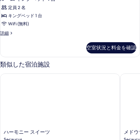
ド
真
ー
ベ
2
定員 2 名
ッ
を
ム
台
ド
キングベッド 1 台
表
キ
2
の
WiFi (無料)
台
示
ン
す
の
ル
詳細
す
グ
詳
ー
べ
細
る
ベ
ム
て
空室状況と料金を確認
キ
ッ
の
ン
ド
グ
類似した宿泊施設
写
ベ
1
真
ッ
台
ハーモニー スイーツ
メドウラ
ド
を
の
1
表
台
す
の
示
べ
詳
す
細
て
る
の
写
ハ
メ
ハーモニー スイーツ
メドウ
真
ー
ド
Secaucus
Secaucu