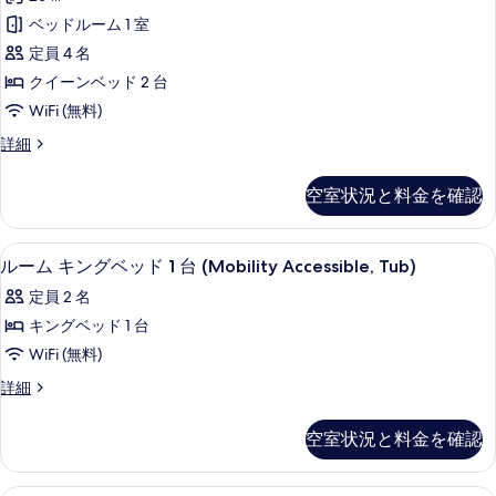
ド
ム
べ
1
ベッドルーム 1 室
ク
台
て
定員 4 名
の
イ
の
詳
クイーンベッド 2 台
ー
細
写
WiFi (無料)
ン
真
ル
詳細
ベ
ー
を
ッ
ム
表
空室状況と料金を確認
ク
ド
示
イ
2
ー
す
高級寝具、セーフティボックス (室内)、
ル
6
ン
台
ルーム キングベッド 1 台 (Mobility Accessible, Tub)
る
ー
ベ
の
定員 2 名
ッ
ム
す
ド
キングベッド 1 台
キ
2
べ
WiFi (無料)
台
ン
て
の
ル
詳細
グ
詳
ー
の
細
ベ
ム
写
空室状況と料金を確認
キ
ッ
真
ン
ド
グ
55 インチのテレビ (ケーブル放送視聴可