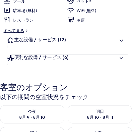
プール
ペット可
ン
駐車場 (無料)
WiFi (無料)
ズ
レストラン
冷房
の
すべて見る
写
主な設備 / サービス
(12)
真
ギ
便利な設備 / サービス
(6)
ャ
ラ
リ
客室のオプション
ー
以下の期間の空室状況をチェック
今夜 8月 9 - 8月 10 の空室状況をチェック
明日 8月 10 - 8月 11 の空
今夜
明日
8月 9 - 8月 10
8月 10 - 8月 11
今週末 8月 14 - 8月 16 の空室状況をチェック
来週末 8月 21 - 8月 23 の