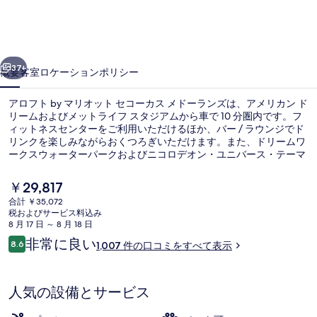
マ
リ
前へ
次へ
オ
37+
概要
客室
ロケーション
ポリシー
ッ
アロフト by マリオット セコーカス メドーランズは、アメリカン ド
ト
リームおよびメットライフ スタジアムから車で 10 分圏内です。フ
セ
ィットネスセンターをご利用いただけるほか、バー / ラウンジでド
リンクを楽しみながらおくつろぎいただけます。また、ドリームワ
コ
ークスウォーターパークおよびニコロデオン・ユニバース・テーマ
パークは車で 10 分の距離にあります。旅行者は親切なスタッフを
ー
評価しています。
現
￥29,817
カ
在
合計 ￥35,072
の
税およびサービス料込み
ス
施設からの眺望
料
8 月 17 日 ～ 8 月 18 日
金
口
メ
非常に良い
8.6
1,007 件の口コミをすべて表示
は
10段階中8.6
コ
￥29,817
ド
ミ
で
す
ー
人気の設備とサービス
ラ