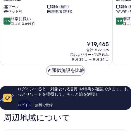
を
モ
ウ
プール
朝食 (無料)
朝食 (
ニ
ラ
表
ペット可
駐車場 (無料)
WiFi 
ー
ン
示
ス
ズ
10
10
非常に良い
非常
8.6
8.8
す
イ
プ
段
段
口コミ 3,644 件
口コミ
ー
ラ
階
階
る
ツ
ザ
中
中
Secaucus
ホ
8.6、
8.8、
現
￥19,465
テ
非
非
在
ル
常
常
合計 ￥22,896
の
税およびサービス料込み
Secaucu
に
に
料
8 月 23 日 ～ 8 月 24 日
良
良
金
い、
い、
は
類似施設を比較
口
口
￥19,465
コ
コ
ミ
ミ
3,644
2,416
ログインすると、対象となる割引や特典を確認できます。も
件
件
っとリワードを獲得して、もっと旅を満喫 !
件
件
の
の
ログイン
無料で登録
口
口
コ
コ
周辺地域について
ミ
ミ