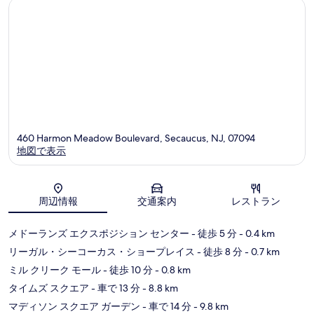
460 Harmon Meadow Boulevard, Secaucus, NJ, 07094
地図で表示
地図
周辺情報
交通案内
レストラン
メドーランズ エクスポジション センター
- 徒歩 5 分
- 0.4 km
リーガル・シーコーカス・ショープレイス
- 徒歩 8 分
- 0.7 km
ミル クリーク モール
- 徒歩 10 分
- 0.8 km
タイムズ スクエア
- 車で 13 分
- 8.8 km
マディソン スクエア ガーデン
- 車で 14 分
- 9.8 km