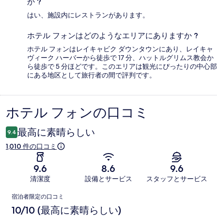
か ?
はい、施設内にレストランがあります。
ホテル フォンはどのようなエリアにありますか ?
ホテル フォンはレイキャビク ダウンタウンにあり、レイキャ
ヴィーク ハーバーから徒歩で 17 分、ハットルグリムス教会か
ら徒歩で 5 分ほどです。このエリアは観光にぴったりの中心部
にある地区として旅行者の間で評判です。
ホテル フォンの口コミ
口
コ
最高に素晴らしい
9.4
ミ
1,010 件の口コミ
9.6
8.6
9.6
清潔度
設備とサービス
スタッフとサービス
口
宿泊者限定の口コミ
コ
10/10 (最高に素晴らしい)