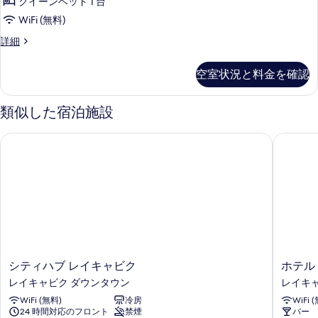
示
クイーンベッド 1 台
ト
す
WiFi (無料)
ル
る
コ
詳細
ー
ン
ム
フ
空室状況と料金を確認
ォ
の
ー
す
ト
類似した宿泊施設
ル
べ
ー
シティハブ レイキャビク
ホテル 
て
ム
の
の
詳
写
細
真
を
表
示
シ
ホ
シティハブ レイキャビク
ホテル
す
テ
テ
レイキャビク ダウンタウン
レイキ
る
ィ
ル
WiFi (無料)
冷房
WiFi 
ハ
フ
24 時間対応のフロント
禁煙
バー
ブ
ロ