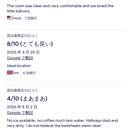
The room was clean and very comfortable and we loved the
little balcony.
Heidi、1 泊旅行
宿泊者限定の口コミ
8/10 (とても良い)
2026 年 4 月 26 日
Google で翻訳
Ideal location
Tom、4 泊旅行
宿泊者限定の口コミ
4/10 (まあまあ)
2026 年 8 月 2 日
Google で翻訳
No ice available..no coffee much less water. Hallways dark and
very dirty. I do not believe the bedsheets were clean