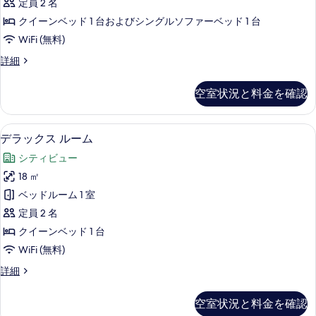
示
定員 2 名
ー
す
クイーンベッド 1 台およびシングルソファーベッド 1 台
ル
る
WiFi (無料)
ー
フ
詳細
ム
ァ
ク
ミ
空室状況と料金を確認
リ
イ
ー
ー
ル
デラックス ルーム | セーフティボッ
デ
13
ー
デラックス ルーム
ン
ラ
ム
ベ
シティビュー
ク
ッ
イ
ッ
18 ㎡
ク
ー
ド
ベッドルーム 1 室
ン
ス
1
ベ
定員 2 名
ル
ッ
台
クイーンベッド 1 台
ド
ー
ソ
WiFi (無料)
1
ム
台
フ
デ
詳細
ソ
の
ラ
ァ
フ
す
ッ
ァ
ー
空室状況と料金を確認
ク
べ
ー