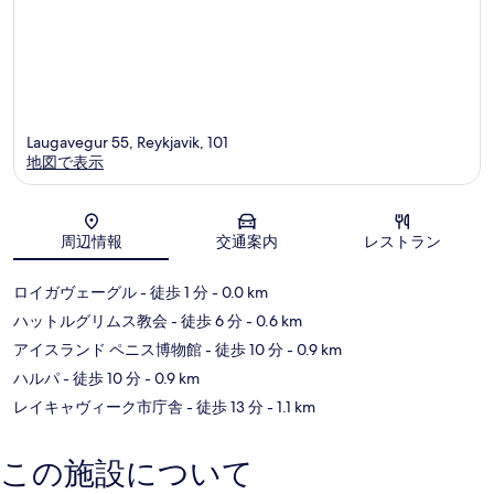
Laugavegur 55, Reykjavik, 101
地図で表示
地図
周辺情報
交通案内
レストラン
ロイガヴェーグル
- 徒歩 1 分
- 0.0 km
ハットルグリムス教会
- 徒歩 6 分
- 0.6 km
アイスランド ペニス博物館
- 徒歩 10 分
- 0.9 km
ハルパ
- 徒歩 10 分
- 0.9 km
レイキャヴィーク市庁舎
- 徒歩 13 分
- 1.1 km
この施設について