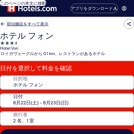
このページの本文に移動
アプリをダウンロード
宿泊施設をすべて表示
ホテル フォン
3.5
Hotel Von
つ
ロイガヴェーグルから 0.1 km、レストランがあるホテル
星
宿
日付を選択して料金を確認
泊
施
目的地
設
日付
旅行者