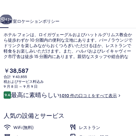
の
前へ
次へ
写
43+
概要
客室
ロケーション
ポリシー
真
ホテル フォンは、ロイガヴェーグルおよびハットルグリムス教会か
ギ
ら徒歩わずか 10 分圏内の便利な立地にあります。バー / ラウンジで
ドリンクを楽しみながらおくつろぎいただけるほか、レストランで
ャ
軽食をお楽しみいただけます。また、ハルパおよびレイキャヴィー
ラ
ク市庁舎は徒歩 15 分圏内にあります。親切なスタッフや総合的な
価値の高さが旅行者の高い評価を得ています。
リ
現
￥38,587
在
ー
合計 ￥43,855
の
税およびサービス料込み
レストラン
料
9 月 8 日 ～ 9 月 9 日
金
口
最高に素晴らしい
9.4
1,010 件の口コミをすべて表示
は
10段階中9.4
コ
￥38,587
ミ
で
す
人気の設備とサービス
WiFi (無料)
レストラン