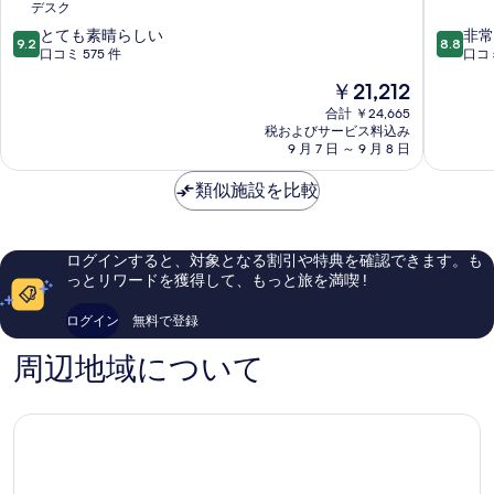
デスク
レ
ン
10
10
イ
とても素晴らしい
レ
非常
9.2
8.8
段
段
キ
口コミ 575 件
イ
口コミ
階
階
ャ
キ
現
￥21,212
中
中
ビ
ャ
在
9.2、
8.8、
ク
合計 ￥24,665
ビ
の
税およびサービス料込み
と
非
レ
ク
料
9 月 7 日 ～ 9 月 8 日
て
常
イ
ダ
金
も
に
キ
ウ
は
類似施設を比較
素
良
ャ
ン
￥21,212
晴
い、
ビ
タ
ら
口
ク
ウ
し
コ
ダ
ン
ログインすると、対象となる割引や特典を確認できます。も
い、
ミ
ウ
っとリワードを獲得して、もっと旅を満喫 !
口
1,074
ン
コ
件
タ
ログイン
無料で登録
ミ
件
ウ
575
の
ン
周辺地域について
件
口
件
コ
の
ミ
口
コ
ミ