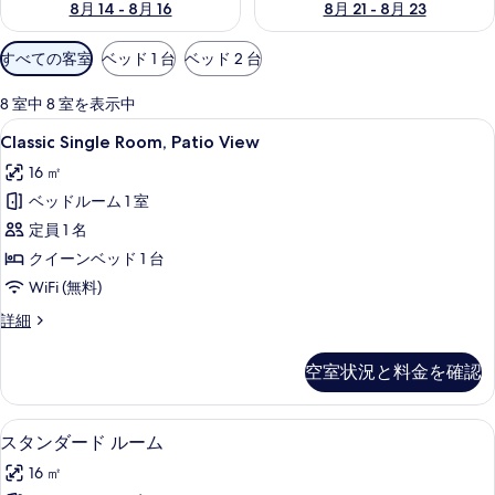
8月 14 - 8月 16
8月 21 - 8月 23
利
すべての客室
ベッド 1 台
ベッド 2 台
用
可
8 室中 8 室を表示中
能
Classic
Classic Single Room, Pat
7
Classic Single Room, Patio View
な
Single
客
16 ㎡
Room,
室
ベッドルーム 1 室
Patio
の
View
定員 1 名
絞
の
クイーンベッド 1 台
り
す
WiFi (無料)
込
べ
み
Classic
詳細
Single
条
て
Room,
件
の
空室状況と料金を確認
Patio
写
View
の
真
スタンダード ルーム | バスルーム |
ス
4
詳
スタンダード ルーム
を
タ
細
16 ㎡
表
ン