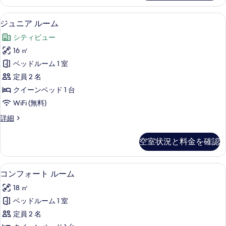
ベ
ス
ベ
て
ル
ッ
ッ
ジュニア ルーム | セーフティボック
ジ
8
ー
ジュニア ルーム
の
ド
ド
ュ
ム
付
写
シティビュー
の
付
ニ
き
詳
真
16 ㎡
の
き
ア
細
詳
を
ベッドルーム 1 室
の
ル
細
表
定員 2 名
す
ー
示
クイーンベッド 1 台
べ
ム
す
WiFi (無料)
て
の
る
ジ
詳細
の
す
ュ
写
べ
ニ
空室状況と料金を確認
ア
真
て
ル
を
の
ー
コンフォート ルーム | セーフティボ
コ
8
ム
コンフォート ルーム
表
写
ン
の
示
真
18 ㎡
詳
フ
細
す
を
ベッドルーム 1 室
ォ
る
表
定員 2 名
ー