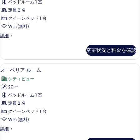
ベッドルーム 1 室
示
ダ
定員 2 名
す
ー
クイーンベッド 1 台
る
ド
WiFi (無料)
ル
ス
詳細
ー
タ
ム
ン
空室状況と料金を確認
ダ
の
ー
す
ド
スーペリア ルーム | セーフティボッ
ス
8
ル
スーペリア ルーム
べ
ー
ー
て
シティビュー
ム
ペ
の
の
20 ㎡
リ
詳
写
ベッドルーム 1 室
細
ア
真
定員 2 名
ル
を
クイーンベッド 1 台
ー
表
WiFi (無料)
ム
示
ス
詳細
の
ー
す
ペ