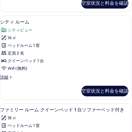
す
空室状況と料金を確認
る
リ
べ
ア
て
ル
シティ ルーム | 部屋からの景観
シ
9
ー
シティ ルーム
の
テ
ム
写
シティビュー
の
ィ
詳
真
16 ㎡
ル
細
を
ベッドルーム 1 室
ー
表
定員 2 名
ム
示
クイーンベッド 1 台
の
す
WiFi (無料)
す
る
シ
詳細
べ
テ
て
ィ
空室状況と料金を確認
ル
の
ー
写
ム
ファミリー ルーム クイーンベッド 1
フ
9
の
ファミリー ルーム クイーンベッド 1 台ソファーベッド付き
真
ァ
詳
を
18 ㎡
細
ミ
表
ベッドルーム 1 室
リ