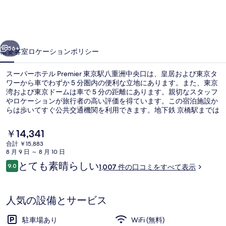
テ
ル
前へ
次へ
Premier
56+
概要
客室
ロケーション
ポリシー
東
スーパーホテル Premier 東京駅八重洲中央口は、皇居および東京タ
京
ワーから車でわずか 5 分圏内の便利な立地にあります。また、東京
駅
湾および東京ドームは車で 5 分の距離にあります。親切なスタッフ
やロケーションが旅行者の高い評価を得ています。この宿泊施設か
八
らは歩いてすぐ公共交通機関を利用できます。地下鉄 京橋駅までは
5 分、地下鉄日本橋駅までは 5 分です。
重
現
￥14,341
洲
在
合計 ￥15,883
の
8 月 9 日 ～ 8 月 10 日
中
外観
料
口
とても素晴らしい
9.0
1,007 件の口コミをすべて表示
金
10段階中9.0
央
コ
は
ミ
￥14,341
口
で
人気の設備とサービス
す
の
駐車場あり
WiFi (無料)
写