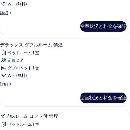
ー
写
ム
【150cm
WiFi (無料)
ド
真
【150cm
幅
ス
詳細
幅
ダ
を
タ
ダ
ダ
ブ
ン
表
ブ
空室状況と料金を確認
ブ
ダ
ル
ル
示
ー
ル
ベ
ル
す
ド
ッ
デラックス ダブルルーム 禁煙 | デスク
デ
ベ
4
ダ
デラックス ダブルルーム 禁煙
ー
ド】
る
ラ
ブ
ッ
の
ム
ベッドルーム 1 室
ル
詳
ッ
ド】
ル
禁
定員 2 名
細
ク
の
ー
煙
ダブルベッド 1 台
ム
ス
す
禁
の
WiFi (無料)
ダ
べ
煙
す
デ
詳細
の
ブ
て
ラ
べ
詳
ル
ッ
の
細
空室状況と料金を確認
て
ク
ル
写
ス
の
ー
真
ダ
ダブルルーム ロフト付 禁煙 | デスク、
ダ
写
4
ブ
ダブルルーム ロフト付 禁煙
ム
を
ブ
ル
真
禁
ベッドルーム 1 室
表
ル
ル
を