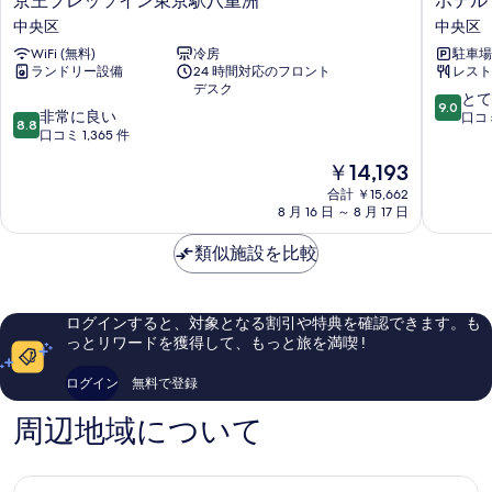
京王プレッソイン東京駅八重洲
ホテル
て
王
テ
中央区
中央区
の
プ
ル
WiFi (無料)
冷房
駐車場
レ
イ
写
ランドリー設備
24 時間対応のフロント
レスト
ッ
ン
デスク
真
ソ
タ
10
とて
9.0
10
イ
非常に良い
ー
段
口コミ
を
8.8
段
ン
口コミ 1,365 件
ゲ
階
表
階
東
ー
中
現
￥14,193
中
京
ト
示
9.0、
在
8.8、
駅
合計 ￥15,662
東
と
す
の
8 月 16 日 ～ 8 月 17 日
非
八
京
て
料
る
常
重
京
も
金
類似施設を比較
に
洲
橋
素
は
良
中
中
晴
￥14,193
い、
央
央
ら
口
区
区
し
ログインすると、対象となる割引や特典を確認できます。も
コ
い、
っとリワードを獲得して、もっと旅を満喫 !
ミ
口
1,365
コ
ログイン
無料で登録
件
ミ
件
2,018
周辺地域について
の
件
口
件
コ
の
ミ