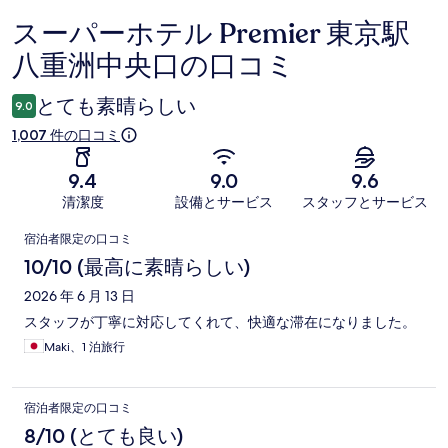
スーパーホテル Premier 東京駅
口
八重洲中央口の口コミ
コ
ミ
とても素晴らしい
9.0
1,007 件の口コミ
9.4
9.0
9.6
清潔度
設備とサービス
スタッフとサービス
口
宿泊者限定の口コミ
コ
10/10 (最高に素晴らしい)
ミ
2026 年 6 月 13 日
スタッフが丁寧に対応してくれて、快適な滞在になりました。
Maki、1 泊旅行
宿泊者限定の口コミ
8/10 (とても良い)