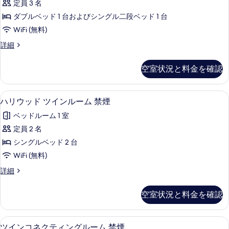
ー
煙
定員 3 名
示
ル
表
ム
の
ダブルベッド 1 台およびシングル二段ベッド 1 台
す
禁
ー
示
煙
す
WiFi (無料)
る
ム
す
の
べ
ダ
詳細
詳
ロ
る
ブ
て
細
フ
ル
空室状況と料金を確認
の
ル
ト
ー
写
付
ム
ハリウッド ツインルーム 禁煙 | デスク
ハ
真
4
ロ
ハリウッド ツインルーム 禁煙
禁
リ
フ
を
煙
ベッドルーム 1 室
ト
ウ
表
付
の
定員 2 名
ッ
示
禁
す
シングルベッド 2 台
煙
ド
す
の
べ
WiFi (無料)
ツ
る
詳
て
ハ
詳細
細
イ
リ
の
ン
ウ
空室状況と料金を確認
写
ッ
ル
ド
真
ー
ツ
ツインコネクティングルーム 禁煙 | デ
ツ
を
4
イ
ツインコネクティングルーム 禁煙