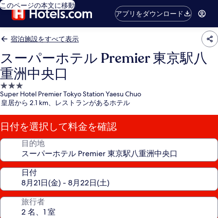
このページの本文に移動
アプリをダウンロード
宿泊施設をすべて表示
スーパーホテル Premier 東京駅八
重洲中央口
3.0
Super Hotel Premier Tokyo Station Yaesu Chuo
つ
皇居から 2.1 km、レストランがあるホテル
星
宿
日付を選択して料金を確認
泊
施
目的地
設
日付
旅行者