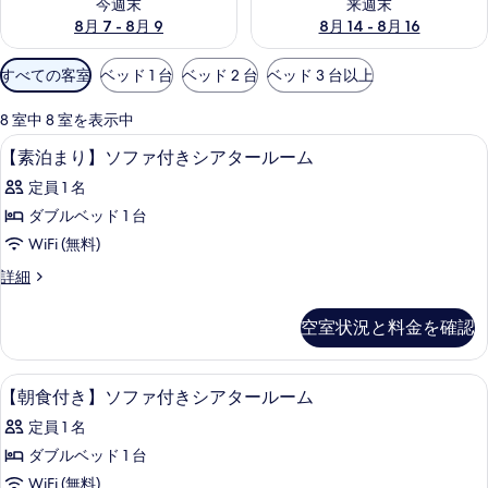
今週末
来週末
8月 7 - 8月 9
8月 14 - 8月 16
利
すべての客室
ベッド 1 台
ベッド 2 台
ベッド 3 台以上
用
可
8 室中 8 室を表示中
能
デスク、防音設備、WiFi (無料)、ベ
【素
1
【素泊まり】ソファ付きシアタールーム
な
泊
客
定員 1 名
ま
室
ダブルベッド 1 台
り】
の
WiFi (無料)
ソ
絞
【素
詳細
り
フ
泊
込
ァ
ま
空室状況と料金を確認
み
り】
付
条
ソ
き
フ
件
デスク、防音設備、WiFi (無料)、ベ
【朝
1
ァ
【朝食付き】ソファ付きシアタールーム
シ
食
付
ア
定員 1 名
き
付
シ
タ
ダブルベッド 1 台
き】
ア
ー
WiFi (無料)