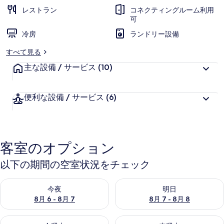
レストラン
コネクティングルーム利用
真
可
ギ
冷房
ランドリー設備
ャ
すべて見る
ラ
主な設備 / サービス
(10)
リ
ー
便利な設備 / サービス
(6)
客室のオプション
以下の期間の空室状況をチェック
今夜 8月 6 - 8月 7 の空室状況をチェック
明日 8月 7 - 8月 8 の空室
今夜
明日
8月 6 - 8月 7
8月 7 - 8月 8
今週末 8月 7 - 8月 9 の空室状況をチェック
来週末 8月 14 - 8月 16 の