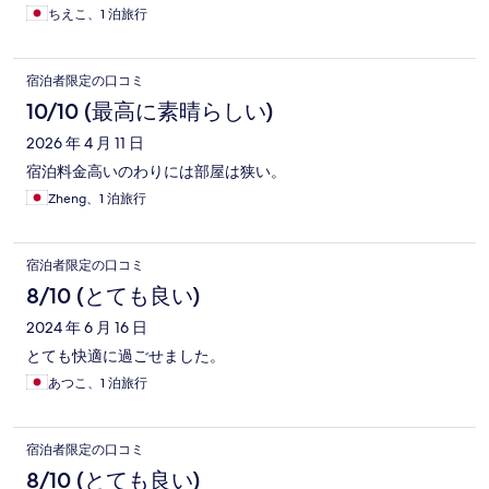
静かだなぁと思いました。 チェックインの時もゆっくり丁寧に
ちえこ、1 泊旅行
説明して頂いたので、分かりやすかったです。
宿泊者限定の口コミ
10/10 (最高に素晴らしい)
2026 年 4 月 11 日
宿泊料金高いのわりには部屋は狭い。
Zheng、1 泊旅行
宿泊者限定の口コミ
8/10 (とても良い)
2024 年 6 月 16 日
とても快適に過ごせました。
あつこ、1 泊旅行
宿泊者限定の口コミ
8/10 (とても良い)