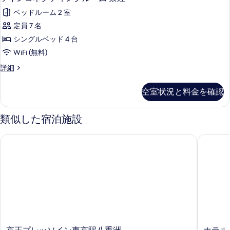
ム
イ
ン
表
禁
ベッドルーム 2 室
ル
ン
示
ー
煙
定員 7 名
コ
す
ム
の
シングルベッド 4 台
禁
ネ
る
煙
す
WiFi (無料)
ク
の
べ
ツ
詳細
詳
テ
イ
て
細
ィ
ン
空室状況と料金を確認
の
コ
ン
ネ
写
グ
ク
類似した宿泊施設
真
テ
ル
ィ
を
京王プレッソイン東京駅八重洲
ホテル 
ー
ン
表
グ
ム
示
ル
禁
ー
す
ム
煙
る
禁
の
煙
す
の
詳
べ
細
京
ホ