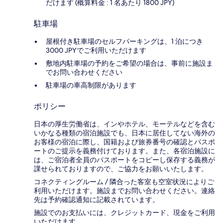
だけます (概算料金 : 1 名あたり 1800 JPY)
駐車場
屋根付き駐車場のセルフパーキングは、1 泊につき
3000 JPYでご利用いただけます
敷地内駐車場の予約をご希望の場合は、事前に施設ま
でお問い合わせください
駐車場の車高制限があります
ポリシー
日本の厚生労働省は、インやホテル、モーテルなどを含む
いかなる種類の宿泊施設でも、日本に​居住してない海外の
お客様の宿泊に際し、国籍および旅券番号の確認とパスポ
ートのご提示を義務付け​ております。また、各宿泊施設に
は、ご宿泊者全員のパスポートをコピーし保存する義務が
課せられておりますの​で、ご協力をお願いいたします。
コネクティングルーム / 隣合った客室も空室状況によりご
利用いただけます。施設までお問い合わせください。連絡
先は予約確認通知に記載されています。
施設でのお支払いには、クレジットカード、現金をご利用
いただけます。