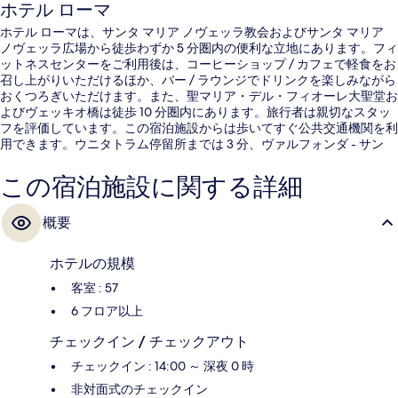
ホテル ローマ
ホテル ローマは、サンタ マリア ノヴェッラ教会およびサンタ マリア
ノヴェッラ広場から徒歩わずか 5 分圏内の便利な立地にあります。フィ
ットネスセンターをご利用後は、コーヒーショップ / カフェで軽食をお
召し上がりいただけるほか、バー / ラウンジでドリンクを楽しみながら
おくつろぎいただけます。また、聖マリア・デル・フィオーレ大聖堂お
よびヴェッキオ橋は徒歩 10 分圏内にあります。旅行者は親切なスタッ
フを評価しています。この宿泊施設からは歩いてすぐ公共交通機関を利
用できます。ウニタトラム停留所までは 3 分、ヴァルフォンダ - サン
タ・マリア・ノヴェッラ駅トラム停留所までは 6 分です。
この宿泊施設に関する詳細
概要
ホテルの規模
客室 : 57
6 フロア以上
チェックイン / チェックアウト
チェックイン : 14:00 ～ 深夜 0 時
非対面式のチェックイン