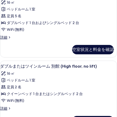
ル
16 ㎡
の
写
ま
詳
ベッドルーム 1 室
真
細
た
定員 5 名
を
は
ダブルベッド 1 台およびシングルベッド 2 台
表
ツ
WiFi (無料)
示
イ
ダ
詳細
す
ン
ブ
る
ル
ル
空室状況と料金を確認
ま
ー
た
は
ム
ダブルまたはツインルーム 別館 (High f
ダ
4
ツ
ダブルまたはツインルーム 別館 (High floor, no lift)
2
ブ
イ
16 ㎡
ベ
ン
ル
ル
ベッドルーム 1 室
ッ
ま
ー
定員 2 名
ド
ム
た
2
クイーンベッド 1 台またはシングルベッド 2 台
ル
は
ベ
WiFi (無料)
ー
ッ
ツ
ド
ム
ダ
詳細
イ
ル
ブ
コ
ー