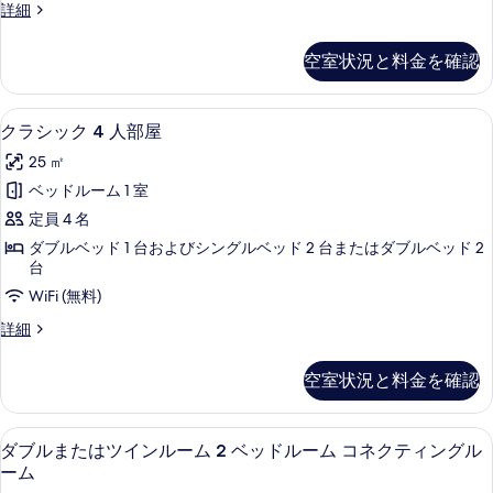
ム
ー
ス
詳細
ル
ム
ー
の
の
ル
ペ
空室状況と料金を確認
す
詳
リ
ー
細
ア
べ
ム
ダ
クラシック 4 人部屋 | 低刺激性寝
ク
て
5
ブ
クラシック 4 人部屋
の
ラ
ル
の
す
25 ㎡
ル
シ
写
ー
べ
ベッドルーム 1 室
ッ
真
ム
て
定員 4 名
の
ク
を
詳
の
ダブルベッド 1 台およびシングルベッド 2 台またはダブルベッド 2
4
表
細
台
写
人
示
WiFi (無料)
真
部
す
ク
詳細
を
屋
ラ
る
表
シ
の
空室状況と料金を確認
ッ
示
す
ク
す
4
べ
低刺激性寝具、羽毛の掛け布団、ミニバ
ダ
4
人
る
ダブルまたはツインルーム 2 ベッドルーム コネクティングル
て
ブ
部
ーム
の
屋