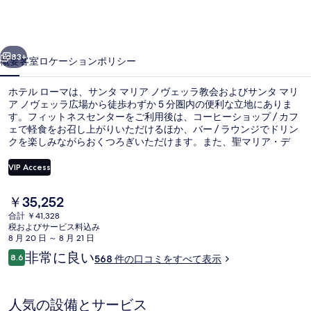
マ
の
前へ
次へ
写
83+
概要
客室
ロケーション
ポリシー
真
ホテル ローマは、サンタ マリア ノヴェッラ教会およびサンタ マリ
ギ
ア ノヴェッラ広場から徒歩わずか 5 分圏内の便利な立地にありま
す。フィットネスセンターをご利用後は、コーヒーショップ / カフ
ャ
ェで軽食をお召し上がりいただけるほか、バー / ラウンジでドリン
ラ
クを楽しみながらおくつろぎいただけます。また、聖マリア・デ
ル・フィオーレ大聖堂およびヴェッキオ橋は徒歩 10 分圏内にあり
リ
ます。旅行者は親切なスタッフを評価しています。この宿泊施設か
VIP Access
らは歩いてすぐ公共交通機関を利用できます。ウニタトラム停留所
ー
までは 3 分、ヴァルフォンダ - サンタ・マリア・ノヴェッラ駅トラ
現
￥35,252
ム停留所までは 6 分です。
ロビーラウンジ
在
合計 ￥41,328
の
税およびサービス料込み
料
8 月 20 日 ～ 8 月 21 日
金
口
非常に良い
8.6
568 件の口コミをすべて表示
は
10段階中8.6
コ
￥35,252
ミ
で
す
人気の設備とサービス