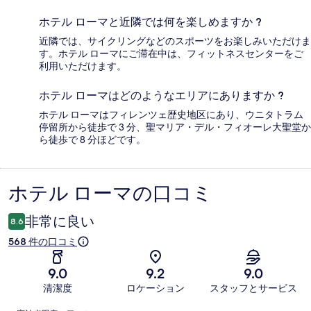
ホテル ローマと近隣では何を楽しめますか ?
近隣では、サイクリングなどのスポーツをお楽しみいただけま
す。ホテル ローマにご滞在中は、フィットネスセンターをご
利用いただけます。
ホテル ローマはどのようなエリアにありますか ?
ホテル ローマはフィレンツェ歴史地区にあり、ウニタトラム
停留所から徒歩で 3 分、聖マリア・デル・フィオーレ大聖堂か
ら徒歩で 8 分ほどです。
ホテル ローマの口コミ
口
コ
非常に良い
8.6
ミ
568 件の口コミ
9.0
9.2
9.0
清潔度
ロケーション
スタッフとサービス
口