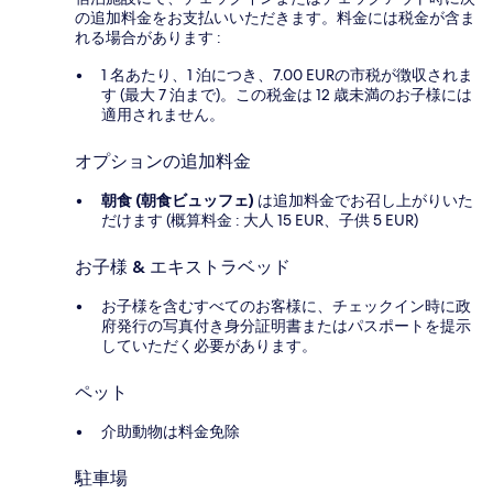
の追加料金をお支払いいただきます。料金には税金が含ま
れる場合があります :
1 名あたり、1 泊につき、7.00 EURの市税が徴収されま
す (最大 7 泊まで)。この税金は 12 歳未満のお子様には
適用されません。
オプションの追加料金
朝食 (朝食ビュッフェ)
は追加料金でお召し上がりいた
だけます (概算料金 : 大人 15 EUR、子供 5 EUR)
お子様 & エキストラベッド
お子様を含むすべてのお客様に、チェックイン時に政
府発行の写真付き身分証明書またはパスポートを提示
していただく必要があります。
ペット
介助動物は料金免除
駐車場