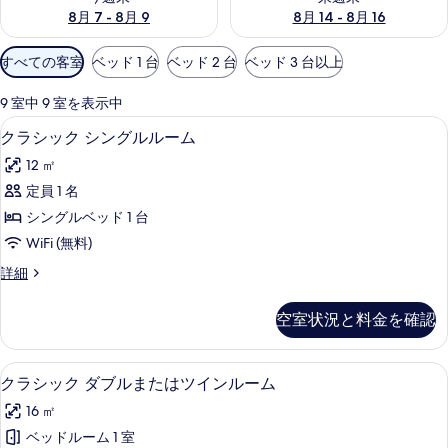
8月 7 - 8月 9
8月 14 - 8月 16
利
すべての客室
ベッド 1 台
ベッド 2 台
ベッド 3 台以上
用
可
9 室中 9 室を表示中
能
クラシック シングルルーム | 低刺激
ク
2
クラシック シングルルーム
な
ラ
客
12 ㎡
シ
室
定員 1 名
ッ
の
シングルベッド 1 台
ク
絞
WiFi (無料)
り
シ
ク
詳細
込
ン
ラ
み
グ
シ
条
空室状況と料金を確認
ッ
ル
件
ク
ル
シ
クラシック ダブルまたはツインルーム 
ク
15
ン
クラシック ダブルまたはツインルーム
ー
ラ
グ
ム
16 ㎡
ル
シ
ル
の
ベッドルーム 1 室