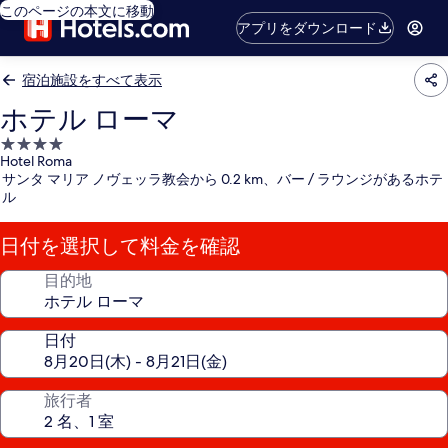
このページの本文に移動
アプリをダウンロード
宿泊施設をすべて表示
ホテル ローマ
4.0
Hotel Roma
つ
サンタ マリア ノヴェッラ教会から 0.2 km、バー / ラウンジがあるホテ
星
ル
宿
泊
日付を選択して料金を確認
施
設
目的地
日付
旅行者