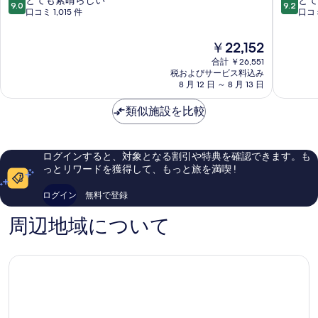
とても素晴らしい
とて
9.0
9.2
ィ
ィ
段
段
口コミ 1,015 件
口コミ
レ
ル
階
階
ン
フ
中
中
現
￥22,152
ツ
ィ
9.0、
9.2、
在
ェ
合計 ￥26,551
レ
と
と
の
税およびサービス料込み
歴
ン
て
て
料
8 月 12 日 ～ 8 月 13 日
史
ツ
も
も
金
地
ェ
素
素
は
類似施設を比較
区
歴
晴
晴
￥22,152
史
ら
ら
地
し
し
区
い、
い、
ログインすると、対象となる割引や特典を確認できます。も
口
口
っとリワードを獲得して、もっと旅を満喫 !
コ
コ
ミ
ミ
ログイン
無料で登録
1,015
1,005
件
件
周辺地域について
件
件
の
の
口
口
コ
コ
ミ
ミ