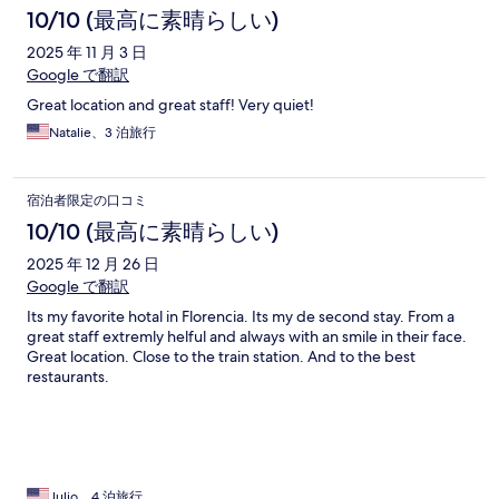
10/10 (最高に素晴らしい)
2025 年 11 月 3 日
Google で翻訳
Great location and great staff! Very quiet!
Natalie、3 泊旅行
宿泊者限定の口コミ
10/10 (最高に素晴らしい)
2025 年 12 月 26 日
Google で翻訳
Its my favorite hotal in Florencia. Its my de second stay. From a
great staff extremly helful and always with an smile in their face.
Great location. Close to the train station. And to the best
restaurants.
Julio、4 泊旅行