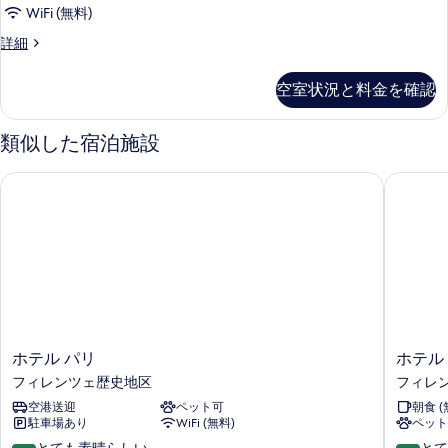
表
表
WiFi (無料)
示
示
フ
詳細
ァ
す
す
ミ
る
空室状況と料金を確認
る
リ
ー
ス
類似した宿泊施設
イ
ー
ホテル パリ
ホテル デ
ト
バ
ル
コ
ニ
ー
の
詳
細
ホ
ホ
ホテル パリ
ホテル 
テ
テ
フィレンツェ歴史地区
フィレ
ル
ル
空港送迎
ペット可
朝食 (
パ
デ
駐車場あり
WiFi (無料)
ペット
リ
ラ
フ
ヴ
10
10