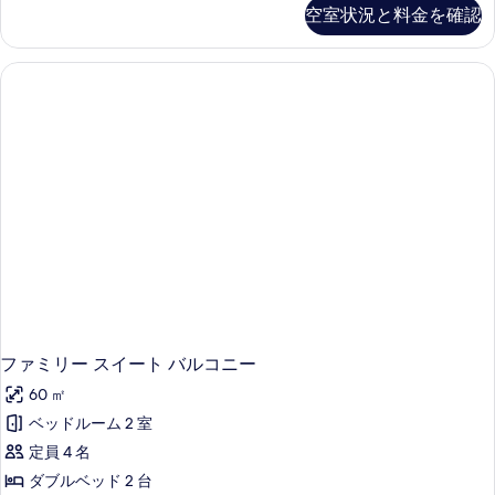
ン
ル
空室状況と料金を確認
ネ
ム
ま
ル
コ
た
ク
ー
ネ
は
テ
ク
ツ
ム
テ
イ
ィ
別
ィ
ン
ン
ン
ル
館
グ
ー
グ
(High
ル
ム
ル
floor,
ー
別
ム
ー
館
no
の
(High
lift)
ム
詳
floor,
の
の
細
no
lift)
す
す
の
べ
べ
詳
細
て
ファミリー スイート バルコニー
て
の
の
60 ㎡
写
写
ベッドルーム 2 室
真
真
定員 4 名
を
を
ダブルベッド 2 台