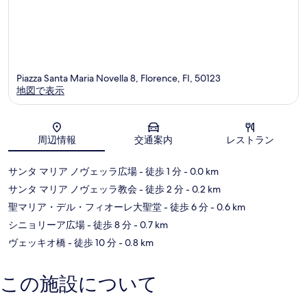
Piazza Santa Maria Novella 8, Florence, FI, 50123
地図で表示
地図
周辺情報
交通案内
レストラン
サンタ マリア ノヴェッラ広場
- 徒歩 1 分
- 0.0 km
サンタ マリア ノヴェッラ教会
- 徒歩 2 分
- 0.2 km
聖マリア・デル・フィオーレ大聖堂
- 徒歩 6 分
- 0.6 km
シニョリーア広場
- 徒歩 8 分
- 0.7 km
ヴェッキオ橋
- 徒歩 10 分
- 0.8 km
この施設について