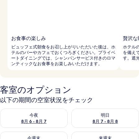
お食事の楽しみ
贅沢な
ビュッフェ式朝食をお召し上がりいただいた後は、ホ
ホテル
テルのバーやカフェでおくつろぎください。プライベ
を備え
ートダイニングでは、シャンパンサービス付きのロマ
す。遮
ンティックなお食事をお楽しみいただけます。
客室のオプション
以下の期間の空室状況をチェック
今夜 8月 6 - 8月 7 の空室状況をチェック
明日 8月 7 - 8月 8 の空室
今夜
明日
8月 6 - 8月 7
8月 7 - 8月 8
今週末 8月 7 - 8月 9 の空室状況をチェック
来週末 8月 14 - 8月 16 の
今週末
来週末