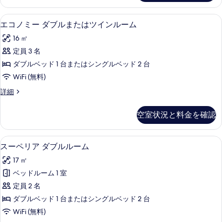
ー
ク
の
ト
ム
低刺激性寝具、羽毛の掛け布団、ミニバ
エ
3
リ
写
エコノミー ダブルまたはツインルーム
の
コ
プ
真
16 ㎡
ル
す
ノ
を
ル
定員 3 名
べ
ミ
ー
表
ダブルベッド 1 台またはシングルベッド 2 台
ム
て
ー
示
の
WiFi (無料)
の
ダ
詳
す
エ
詳細
写
細
ブ
コ
る
真
ル
ノ
空室状況と料金を確認
ミ
を
ま
ー
表
た
ダ
スーペリア ダブルルーム | 部屋からの
ス
11
ブ
示
スーペリア ダブルルーム
は
ー
ル
す
ツ
17 ㎡
ま
ペ
る
た
イ
ベッドルーム 1 室
リ
は
ン
定員 2 名
ツ
ア
イ
ル
ダブルベッド 1 台またはシングルベッド 2 台
ダ
ン
ー
WiFi (無料)
ル
ブ