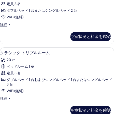
ッ
ー
す
定員 3 名
ム
ク
の
べ
ダブルベッド 1 台またはシングルベッド 2 台
ダ
詳
て
WiFi (無料)
細
ブ
の
ク
詳細
ル
ラ
写
ま
シ
空室状況と料金を確認
真
ッ
た
ク
を
は
ダ
クラシック トリプルルーム | 低刺激
ク
表
3
ブ
クラシック トリプルルーム
ツ
ラ
ル
示
イ
20 ㎡
ま
シ
す
た
ン
ベッドルーム 1 室
ッ
る
は
ル
定員 3 名
ツ
ク
イ
ー
ダブルベッド 1 台およびシングルベッド 1 台またはシングルベッド
ト
ン
3 台
ム
ル
リ
WiFi (無料)
の
ー
プ
ム
ク
詳細
す
の
ル
ラ
べ
詳
シ
ル
空室状況と料金を確認
細
ッ
て