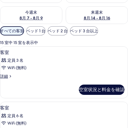
今週末 8月 7 - 8月 9 の空室状況をチェック
来週末 8月 14 - 8月 16 の
今週末
来週末
8月 7 - 8月 9
8月 14 - 8月 16
利
すべての客室
ベッド 1 台
ベッド 2 台
ベッド 3 台以上
用
可
15 室中 15 室を表示中
能
高級寝具、セーフティボックス (室内
客
7
客室
な
室
客
定員 3 名
の
室
WiFi (無料)
す
の
客
詳細
べ
絞
室
り
て
の
空室状況と料金を確認
込
詳
の
細
み
写
条
高級寝具、セーフティボックス (室内
客
13
客室
真
件
室
を
定員 6 名
の
表
WiFi (無料)
す