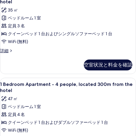
hotel
て
from
-
35 ㎡
the
の
1
hotel
ベッドルーム 1 室
写
chambre,
の
定員 3 名
located
真
詳
細
300m
クイーンベッド 1 台およびシングルソファーベッド 1 台
を
from
WiFi (無料)
表
the
Appartement
詳細
示
hotel
Terrasse
す
-
の
空室状況と料金を確認
る
1
す
chambre,
べ
located
1
1 Bedroom Apartment - 4 people,
15
300m
1 Bedroom Apartment - 4 people, located 300m from the
て
Bedroom
from
hotel
の
the
Apartment
47 ㎡
hotel
写
-
の
ベッドルーム 1 室
4
真
詳
定員 4 名
people,
細
を
located
クイーンベッド 1 台およびダブルソファーベッド 1 台
表
300m
WiFi (無料)
示