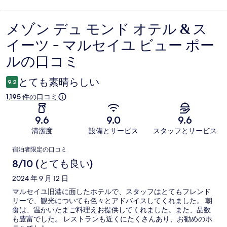
メゾン デュ モンド オテル & ス
口
イーツ - マルセイユ ビュー ポー
コ
ルの口コミ
ミ
とても素晴らしい
9.2
1,195 件の口コミ
9.6
9.0
9.6
清潔度
設備とサービス
スタッフとサービス
口
宿泊者限定の口コミ
コ
8/10 (とても良い)
ミ
2024 年 9 月 12 日
マルセイユ旧港に面したホテルで、スタッフはとてもフレンド
リーで、観光についても色々とアドバイスしてくれました。 朝
食は、温かいたまご料理えお提供してくれました。また、品数
も豊富でした。 レストランも近くにたくさんあり、お勧めのホ