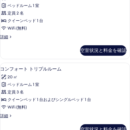
フ
the
の
ベッドルーム 1 室
ォ
hotel
写
定員 2 名
の
ー
真
詳
クイーンベッド 1 台
ト
細
を
WiFi (無料)
ル
表
コ
詳細
ー
ン
示
ム
フ
空室状況と料金を確認
す
ォ
の
ー
る
す
ト
コンフォート トリプルルーム | 高級
コ
6
ル
コンフォート トリプルルーム
べ
ン
ー
て
20 ㎡
ム
フ
の
の
ベッドルーム 1 室
ォ
詳
写
定員 3 名
細
ー
真
クイーンベッド 1 台およびシングルベッド 1 台
ト
を
WiFi (無料)
ト
表
コ
詳細
リ
ン
示
プ
フ
空室状況と料金を確認