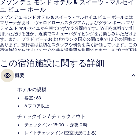
メゾン デュ モンド オテル & スイーツ - マルセイ
ユ ビュー ポール
メゾン デュ モンド オテル & スイーツ - マルセイユ ビュー ポールには
マリーナがあり、ヴェロドロームスタジアムおよびグラン ポール マリ
ティム ド マルセイユから車でわずか 5 分圏内です。WiFiを無料でご利
用いただけるほか、近隣でスキューバダイビングをお楽しみいただけま
す。また、プラド ビーチおよびカランク国立公園は車で 10 分の距離に
あります。旅行者は親切なスタッフや朝食を高く評価しています。この
宿泊施設からは歩いてすぐ公共交通機関を利用できます。そばに地下鉄
ヴュー ポール駅があり、地下鉄 エストランジャン駅までは 8 分です。
この宿泊施設に関する詳細
概要
ホテルの規模
客室 : 63
6 フロア以上
チェックイン / チェックアウト
チェックイン : 15:00 ～ 深夜 0 時
レイトチェックイン (空室状況による)