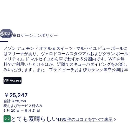
ュ
モ
ン
前へ
次へ
ド
132+
概要
客室
ロケーション
ポリシー
オ
メゾン デュ モンド オテル & スイーツ - マルセイユ ビュー ポールに
テ
はマリーナがあり、ヴェロドロームスタジアムおよびグラン ポール
マリティム ド マルセイユから車でわずか 5 分圏内です。WiFiを無
ル
料でご利用いただけるほか、近隣でスキューバダイビングをお楽し
&
みいただけます。また、プラド ビーチおよびカランク国立公園は車
で 10 分の距離にあります。旅行者は親切なスタッフや朝食を高く
ス
評価しています。この宿泊施設からは歩いてすぐ公共交通機関を利
VIP Access
用できます。そばに地下鉄 ヴュー ポール駅があり、地下鉄 エスト
イ
ランジャン駅までは 8 分です。
現
￥25,247
ー
Appartement Duplex Terrasse - 1 c
在
合計 ￥28,958
の
ツ
税およびサービス料込み
料
8 月 20 日 ～ 8 月 21 日
-
金
口
とても素晴らしい
9.2
1,195 件の口コミをすべて表示
は
10段階中9.2
コ
マ
￥25,247
ミ
で