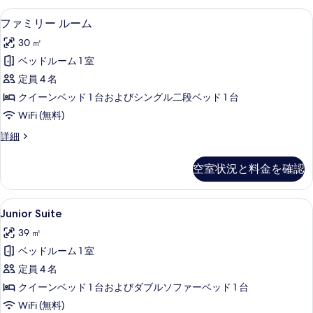
す
ル
高級寝具、セーフティボックス (室内
フ
す
4
ー
べ
ファミリー ルーム
ァ
ム
る
て
30 ㎡
(Cosy)
ミ
の
の
ベッドルーム 1 室
リ
詳
写
定員 4 名
細
ー
真
クイーンベッド 1 台およびシングル二段ベッド 1 台
ル
を
WiFi (無料)
ー
表
フ
詳細
ム
ァ
示
の
ミ
す
空室状況と料金を確認
リ
す
る
ー
べ
ル
Junior
高級寝具、セーフティボックス (室内
8
ー
Junior Suite
て
Suite
ム
の
39 ㎡
の
の
詳
写
ベッドルーム 1 室
す
細
真
定員 4 名
べ
を
クイーンベッド 1 台およびダブルソファーベッド 1 台
て
表
WiFi (無料)
の