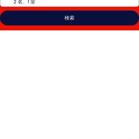
検索
メ
ゾ
ン
デ