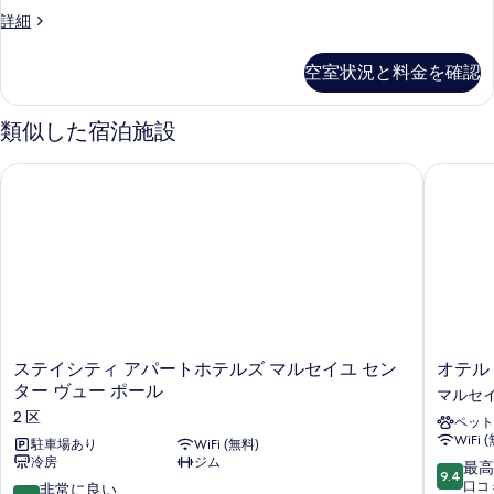
示
Junior
詳細
写
Suite
す
真
の
空室状況と料金を確認
る
詳
を
細
表
類似した宿泊施設
示
す
ステイシティ アパートホテルズ マルセイユ センター ヴュー 
オテル 
る
ス
オ
ステイシティ アパートホテルズ マルセイユ セン
オテル
テ
テ
ター ヴュー ポール
マルセ
イ
ル
2 区
ペット
シ
ラ
WiFi 
テ
駐車場あり
WiFi (無料)
レ
冷房
ジム
ィ
ジ
10
最高
9.4
ア
デ
段
口コミ
10
非常に良い