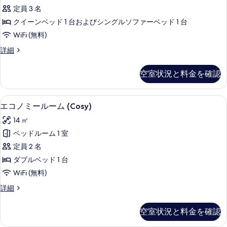
ス
表
定員 3 名
ト
示
クイーンベッド 1 台およびシングルソファーベッド 1 台
リ
す
WiFi (無料)
プ
る
デ
詳細
ル
ラ
ル
ッ
空室状況と料金を確認
ク
ー
ス
ム
ト
高級寝具、セーフティボックス (室内
エ
7
リ
エコノミールーム (Cosy)
の
コ
プ
す
14 ㎡
ル
ノ
ル
べ
ベッドルーム 1 室
ミ
ー
て
定員 2 名
ム
ー
の
の
ダブルベッド 1 台
ル
詳
写
WiFi (無料)
細
ー
真
エ
詳細
ム
コ
を
(Cosy)
ノ
空室状況と料金を確認
表
ミ
の
ー
示