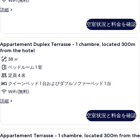
る
WiFi (無料)
の
Appartement
詳細
す
Confort,
located
べ
空室状況と料金を確認
300m
て
from
the
の
Appartement
Appartement Duplex Terrasse - 1 
12
hotel
Appartement Duplex Terrasse - 1 chambre, located 300m
写
Duplex
の
from the hotel
真
詳
Terrasse
38 ㎡
細
-
を
ベッドルーム 1 室
1
表
定員 4 名
chambre,
示
located
クイーンベッド 1 台およびダブルソファーベッド 1 台
す
300m
WiFi (無料)
る
from
Appartement
詳細
the
Duplex
hotel
Terrasse
空室状況と料金を確認
-
の
1
す
chambre,
Appartement
Appartement Terrasse - 1 chambre
7
located
Appartement Terrasse - 1 chambre, located 300m from the
べ
Terrasse
300m