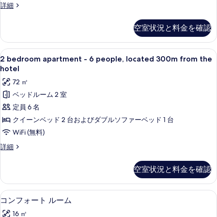
from
1
詳細
す
the
Bedroom
る
hotel
Apartment
空室状況と料金を確認
-
の
4
す
people,
2
2 bedroom apartment - 6 people,
13
located
2 bedroom apartment - 6 people, located 300m from the
べ
bedroom
300m
hotel
て
from
apartment
72 ㎡
the
の
-
hotel
ベッドルーム 2 室
写
6
の
定員 6 名
people,
真
詳
細
located
クイーンベッド 2 台およびダブルソファーベッド 1 台
を
300m
WiFi (無料)
表
from
2
詳細
示
the
bedroom
す
hotel
apartment
空室状況と料金を確認
る
-
の
6
す
people,
高級寝具、セーフティボックス (室内
コ
10
located
コンフォート ルーム
べ
ン
300m
て
16 ㎡
from