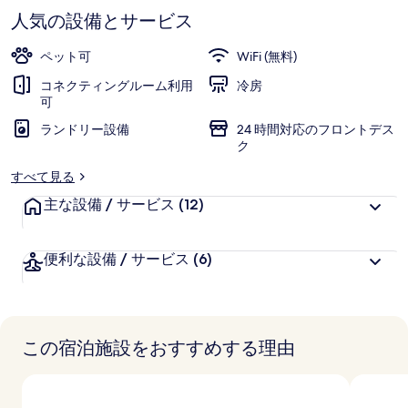
ル
す
人気の設備とサービス
セ
ペット可
WiFi (無料)
イ
コネクティングルーム利用
冷房
ユ
可
ビ
ランドリー設備
24 時間対応のフロントデス
ク
ュ
すべて見る
ー
主な設備 / サービス
(12)
ポ
ー
便利な設備 / サービス
(6)
ル
の
写
この宿泊施設をおすすめする理由
真
ギ