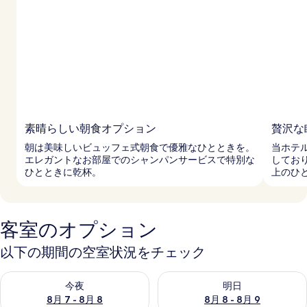
ャ
ラ
リ
ー
素晴らしい朝食オプション
贅沢な
朝は美味しいビュッフェ式朝食で優雅なひとときを。
当ホテ
エレガントなお部屋でのシャンパンサービスで特別な
してお
ひとときに乾杯。
上のひ
客室のオプション
以下の期間の空室状況をチェック
今夜 8月 7 - 8月 8 の空室状況をチェック
明日 8月 8 - 8月 9 の空室
今夜
明日
8月 7 - 8月 8
8月 8 - 8月 9