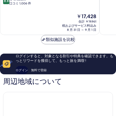
8.8
パ
ン
階
段
口コミ 1,006 件
ー
ス
中
階
ト
デ
9.4、
中
現
￥17,428
ホ
ュ
最
8.8、
在
テ
ヴ
高
合計 ￥19,961
非
の
ル
税およびサービス料込み
ュ
に
常
料
8 月 31 日 ～ 9 月 1 日
ズ
ー
素
に
金
マ
ポ
晴
良
は
類似施設を比較
ル
ー
ら
い、
￥17,428
セ
ル
し
口
イ
マ
い、
コ
ユ
ル
口
ミ
ログインすると、対象となる割引や特典を確認できます。も
セ
セ
コ
1,006
っとリワードを獲得して、もっと旅を満喫 !
ン
イ
ミ
件
タ
ユ
1,010
件
ログイン
無料で登録
ー
旧
件
の
ヴ
港
件
口
周辺地域について
ュ
の
コ
ー
口
ミ
ポ
コ
ー
ミ
ル
2
区