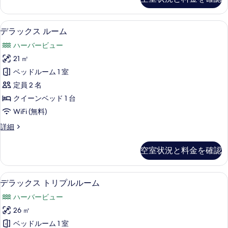
す
ォ
ル
ー
る
ル
ト
高級寝具、セーフティボックス (室内
デ
14
ト
デラックス ルーム
ー
ラ
リ
ム
ハーバービュー
プ
ッ
ル
の
21 ㎡
ク
ル
す
ベッドルーム 1 室
ー
ス
ム
べ
定員 2 名
ル
の
て
クイーンベッド 1 台
詳
ー
の
WiFi (無料)
細
ム
写
デ
詳細
の
ラ
真
す
ッ
空室状況と料金を確認
を
ク
べ
ス
表
て
ル
高級寝具、セーフティボックス (室内
デ
示
8
ー
デラックス トリプルルーム
の
ラ
ム
す
写
ハーバービュー
の
ッ
る
詳
真
26 ㎡
ク
細
を
ベッドルーム 1 室