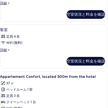
示
客
詳細
べ
室
す
て
の
空室状況と料金を確認
る
詳
の
細
写
高級寝具、セーフティボックス (室内
客
7
客室
真
室
を
定員 4 名
の
表
WiFi (無料)
す
示
客
詳細
べ
室
す
て
の
空室状況と料金を確認
る
詳
の
細
写
Appartement
Appartement Confort, located 3
17
Appartement Confort, located 300m from the hotel
真
Confort,
を
37 ㎡
located
表
ベッドルーム 1 室
300m
from
示
定員 3 名
the
す
クイーンベッド 1 台
hotel