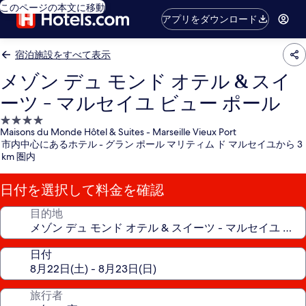
このページの本文に移動
アプリをダウンロード
宿泊施設をすべて表示
メゾン デュ モンド オテル & スイ
ーツ - マルセイユ ビュー ポール
4.0
Maisons du Monde Hôtel & Suites - Marseille Vieux Port
つ
市内中心にあるホテル - グラン ポール マリティム ド マルセイユから 3
星
km 圏内
宿
泊
日付を選択して料金を確認
施
設
目的地
日付
旅行者