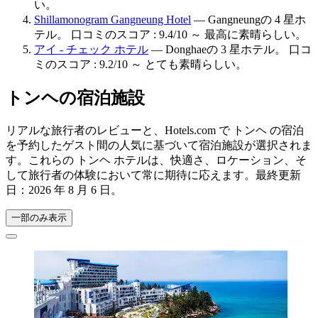
い。
Shillamonogram Gangneung Hotel
— Gangneungの 4 星ホ
テル。 口コミのスコア : 9.4/10 ～ 最高に素晴らしい。
アイ - チェック ホテル
— Donghaeの 3 星ホテル。 口コ
ミのスコア : 9.2/10 ～ とても素晴らしい。
トンヘの宿泊施設
リアルな旅行者のレビューと、Hotels.com で トンヘ の宿泊
を予約したゲスト間の人気に基づいて宿泊施設が選択されま
す。これらの トンヘ ホテルは、快適さ、ロケーション、そ
して旅行者の体験において常に期待に応えます。最終更新
日：
2026 年 8 月 6 日
。
一部のみ表示