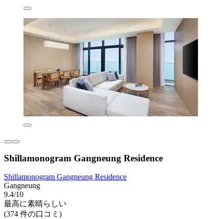
Shillamonogram Gangneung Residence
Shillamonogram Gangneung Residence
Gangneung
9.4/10
最高に素晴らしい
(374 件の口コミ)