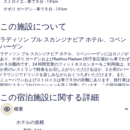
ストロイエ
- 車で 5 分
- 1.9 km
チボリ ガーデン
- 車で 5 分
- 1.9 km
この施設について
ラディソン ブル スカンジナビア ホテル、コペン
ハーゲン
ラディソン ブル スカンジナビア ホテル、コペンハーゲンにはカジノが
あり、チボリ ガーデンおよびRadhus Pladsen (市庁舎広場)から車でわず
か 5 分圏内です。24 時間営業のフィットネスセンターをご利用後は、2
か所のレストランで軽食をお召し上がりいただけるほか、2 か所のバー
/ ラウンジでドリンクを楽しみながらおくつろぎいただけます。また、
ニューハウンおよびストロイエは車で 5 分の距離にあります。旅行者は
親切なスタッフやロケーションを高く評価しています。この宿泊施設か
らは歩いてすぐ公共交通機関を利用できます。地下鉄 アイランズ ブリ
この宿泊施設に関する詳細
ュッヘ駅までは 7 分、地下鉄 クリスチャンハウン駅までは 13 分です。
概要
ホテルの規模