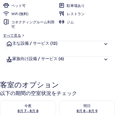
ペ
ペット可
駐車場あり
ン
WiFi (無料)
レストラン
ハ
コネクティングルーム利用
ジム
可
ー
すべて見る
ゲ
主な設備 / サービス
(12)
ン
の
家族向け設備 / サービス
(6)
写
真
ギ
客室のオプション
ャ
以下の期間の空室状況をチェック
ラ
リ
今夜 8月 7 - 8月 8 の空室状況をチェック
明日 8月 8 - 8月 9 の空室
今夜
明日
ー
8月 7 - 8月 8
8月 8 - 8月 9