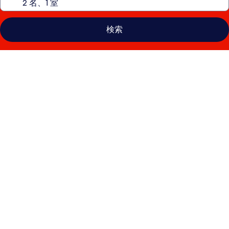
検索
ラ
デ
ィ
ソ