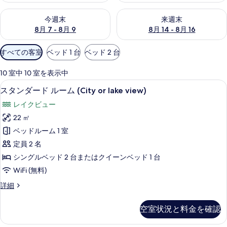
今週末 8月 7 - 8月 9 の空室状況をチェック
来週末 8月 14 - 8月 16 の
今週末
来週末
8月 7 - 8月 9
8月 14 - 8月 16
利
すべての客室
ベッド 1 台
ベッド 2 台
用
可
10 室中 10 室を表示中
能
低刺激性寝具、セーフティボックス (
ス
15
スタンダード ルーム (City or lake view)
な
タ
客
レイクビュー
ン
室
22 ㎡
ダ
の
ベッドルーム 1 室
ー
絞
定員 2 名
り
ド
シングルベッド 2 台またはクイーンベッド 1 台
込
ル
WiFi (無料)
み
ー
条
ス
詳細
ム
件
タ
(City
ン
空室状況と料金を確認
ダ
or
ー
lake