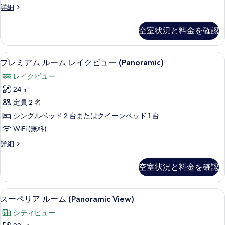
示
ジ
詳細
ト
ュ
す
(Panoramic
ニ
空室状況と料金を確認
る
ア
View)
ス
の
イ
低刺激性寝具、セーフティボックス (
プ
す
13
ー
プレミアム ルーム レイクビュー (Panoramic)
レ
ト
べ
レイクビュー
(Panoramic
ミ
て
View)
24 ㎡
ア
の
の
定員 2 名
詳
ム
写
細
シングルベッド 2 台またはクイーンベッド 1 台
ル
真
WiFi (無料)
ー
を
プ
詳細
ム
表
レ
レ
ミ
示
空室状況と料金を確認
ア
イ
す
ム
ク
ル
る
低刺激性寝具、セーフティボックス (
ス
15
ー
スーペリア ルーム (Panoramic View)
ビ
ー
ム
ュ
シティビュー
レ
ペ
イ