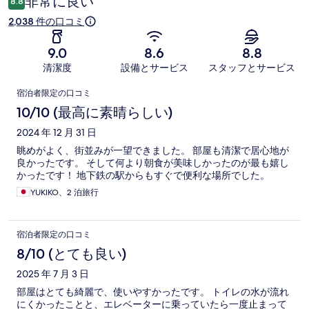
非常に良い
8.8
2,038 件の口コミ
9.0
8.6
8.8
清潔度
設備とサービス
スタッフとサービス
口
宿泊者限定の口コミ
コ
10/10 (最高に素晴らしい)
ミ
2024 年 12 月 31 日
眺めがよく、街並みが一望できました。 部屋も清潔で居心地が
良かったです。 そして何より朝食が美味しかったのが最も嬉し
かったです！ 地下鉄の駅からもすぐで便利な場所でした。
YUKIKO、2 泊旅行
宿泊者限定の口コミ
8/10 (とても良い)
2025 年 7 月 3 日
部屋はとても綺麗で、使いやすかったです。 トイレの水が流れ
にくかったことと、エレベーターに乗っていたら一度止まって