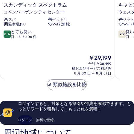
ス
キ
スカンディック スペクトラム
キャビ
カ
ャ
コペンハーゲン シティ センター
ウェス
ン
ビ
スパ
ペット可
ペット
デ
ン
駐車場あり
WiFi (無料)
WiFi 
ィ
コ
ッ
ペ
10
10
とても良い
良い
8.4
7.2
ク
ン
段
段
口コミ 3,406 件
口コミ
ス
ハ
階
階
ペ
ー
中
中
ク
ゲ
8.4、
7.2、
現
￥29,199
ト
ン
と
良
在
ラ
ウ
て
い、
合計 ￥36,499
の
ム
税およびサービス料込み
ェ
も
口
料
8 月 30 日 ～ 8 月 31 日
コ
ス
良
コ
金
ペ
タ
い、
ミ
は
類似施設を比較
ン
ー
口
7,604
￥29,199
ハ
ブ
コ
件
ー
ロ
ミ
件
ゲ
3,406
の
ログインすると、対象となる割引や特典を確認できます。も
ン
件
口
っとリワードを獲得して、もっと旅を満喫 !
シ
件
コ
テ
の
ミ
ログイン
無料で登録
ィ
口
セ
コ
周辺地域について
ン
ミ