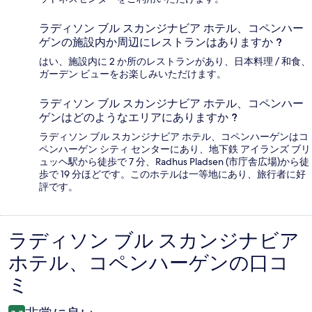
ラディソン ブル スカンジナビア ホテル、コペンハー
ゲンの施設内か周辺にレストランはありますか ?
はい、施設内に 2 か所のレストランがあり、日本料理 / 和食、
ガーデン ビューをお楽しみいただけます。
ラディソン ブル スカンジナビア ホテル、コペンハー
ゲンはどのようなエリアにありますか ?
ラディソン ブル スカンジナビア ホテル、コペンハーゲンはコ
ペンハーゲン シティ センターにあり、地下鉄 アイランズ ブリ
ュッヘ駅から徒歩で 7 分、Radhus Pladsen (市庁舎広場)から徒
歩で 19 分ほどです。このホテルは一等地にあり、旅行者に好
評です。
ラディソン ブル スカンジナビア
口
ホテル、コペンハーゲンの口コ
コ
ミ
ミ