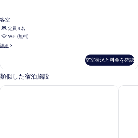
客室
定員 4 名
WiFi (無料)
客
詳細
室
の
空室状況と料金を確認
詳
細
類似した宿泊施設
スカンディック スペクトラム
キャビン