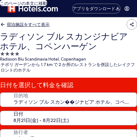
このページの本文に移動
アプリをダウンロード
宿泊施設をすべて表示
ラディソン ブル スカンジナビア
ホテル、コペンハーゲン
4.0
Radisson Blu Scandinavia Hotel, Copenhagen
つ
チボリ ガーデンから 1.7 km で 2 か所のレストランを併設したレイクフ
星
ロントのホテル
宿
泊
日付を選択して料金を確認
施
設
目的地
日付
旅行者