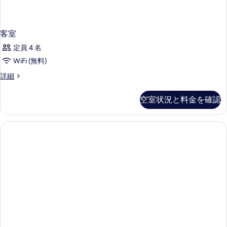
客室
定員 4 名
WiFi (無料)
客
詳細
室
の
空室状況と料金を確認
詳
細