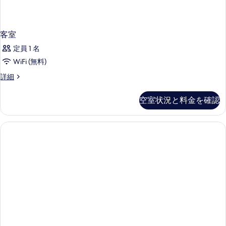
示
す
る
客室
定員 1 名
WiFi (無料)
客
詳細
室
の
空室状況と料金を確認
詳
細