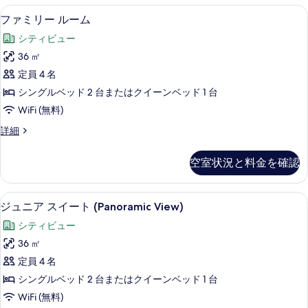
ド
低刺激性寝具、セーフティボックス (
フ
view)
18
ル
ファミリー ルーム
ァ
ー
の
シティビュー
ム
ミ
す
(City
36 ㎡
リ
べ
or
定員 4 名
lake
ー
て
view)
シングルベッド 2 台またはクイーンベッド 1 台
ル
の
の
WiFi (無料)
詳
ー
写
細
フ
詳細
ム
真
ァ
の
ミ
を
空室状況と料金を確認
リ
す
表
ー
べ
示
ル
低刺激性寝具、セーフティボックス (
ジ
17
ー
ジュニア スイート (Panoramic View)
て
す
ュ
ム
の
シティビュー
る
の
ニ
詳
写
36 ㎡
ア
細
真
定員 4 名
ス
を
シングルベッド 2 台またはクイーンベッド 1 台
イ
表
WiFi (無料)
ー