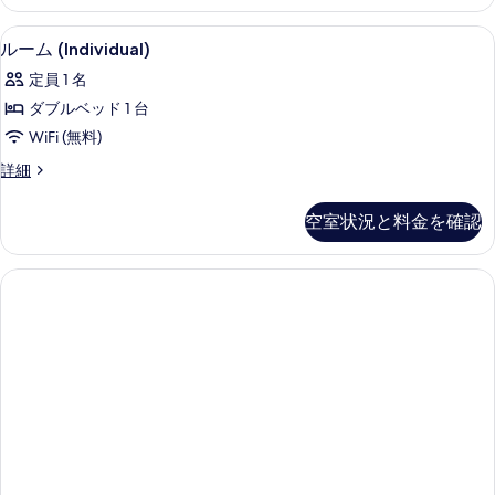
す
1
ム
ベ
る
低刺激性寝具、セーフティボックス (
ル
9
ッ
レ
ルーム (Individual)
ー
ド
イ
定員 1 名
ル
ム
ク
ー
ダブルベッド 1 台
(Individual)
ム
ビ
WiFi (無料)
レ
の
ュ
イ
ル
詳細
す
ク
ー
ー
ビ
べ
ム
(Panoramic)
空室状況と料金を確認
ュ
(Individual)
て
ー
の
の
の
(Panoramic)
詳
す
の
細
写
べ
詳
真
細
て
を
の
表
写
示
真
す
を
る
表