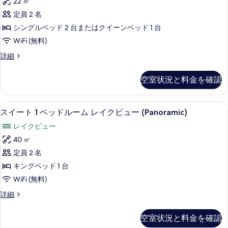
ー
22 ㎡
リ
ク
(Panoramic)
定員 2 名
ビ
ア
の
ュ
シングルベッド 2 台またはクイーンベッド 1 台
ル
ー
す
WiFi (無料)
(Panoramic)
ー
べ
の
ス
詳細
ム
詳
ー
て
細
(Panoramic
ペ
の
空室状況と料金を確認
リ
View)
写
ア
の
ル
真
スイート 1 ベッドルーム レイクビュー 
ス
す
16
ー
スイート 1 ベッドルーム レイクビュー (Panoramic)
を
イ
ム
べ
レイクビュー
(Panoramic
表
ー
て
View)
40 ㎡
示
ト
の
の
定員 2 名
詳
す
1
写
細
キングベッド 1 台
ベ
る
真
WiFi (無料)
ッ
を
ス
詳細
ド
表
イ
ル
ー
示
空室状況と料金を確認
ト
ー