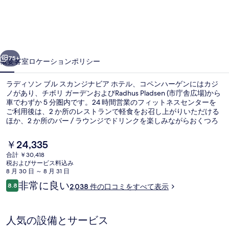
ン
ブ
ル
前へ
次へ
ス
75+
概要
客室
ロケーション
ポリシー
カ
ラディソン ブル スカンジナビア ホテル、コペンハーゲンにはカジ
ン
ノがあり、チボリ ガーデンおよびRadhus Pladsen (市庁舎広場)から
車でわずか 5 分圏内です。24 時間営業のフィットネスセンターを
ジ
ご利用後は、2 か所のレストランで軽食をお召し上がりいただける
ナ
ほか、2 か所のバー / ラウンジでドリンクを楽しみながらおくつろ
ぎいただけます。また、ニューハウンおよびストロイエは車で 5 分
ビ
の距離にあります。旅行者は親切なスタッフやロケーションを高く
現
￥24,335
評価しています。この宿泊施設からは歩いてすぐ公共交通機関を利
在
ア
合計 ￥30,418
用できます。地下鉄 アイランズ ブリュッヘ駅までは 7 分、地下鉄
の
税およびサービス料込み
クリスチャンハウン駅までは 13 分です。
ロビー
ホ
料
8 月 30 日 ～ 8 月 31 日
金
口
非常に良い
テ
8.8
2,038 件の口コミをすべて表示
は
10段階中8.8
コ
￥24,335
ル、
ミ
で
す
コ
人気の設備とサービス