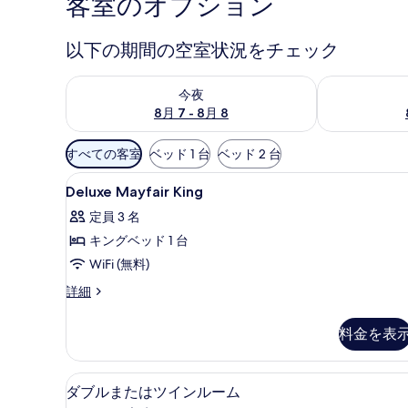
客室のオプション
以下の期間の空室状況をチェック
今夜 8月 7 - 8月 8 の空室状況をチェック
明日 8月 8 
今夜
8月 7 - 8月 8
利
すべての客室
ベッド 1 台
ベッド 2 台
用
Deluxe
セーフティボックス (室内)、デス
可
5
Deluxe Mayfair King
Mayfair
能
定員 3 名
King
な
キングベッド 1 台
の
客
WiFi (無料)
室
す
の
べ
Deluxe
詳細
絞
Mayfair
て
King
り
料金を表
の
の
込
詳
写
み
細
ダブルまたはツインルーム | セー
ダ
真
条
7
ダブルまたはツインルーム
ブ