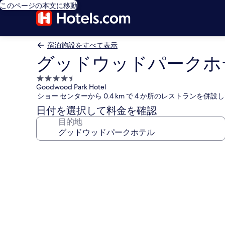
このページの本文に移動
宿泊施設をすべて表示
グッドウッドパークホ
4.5
Goodwood Park Hotel
つ
ショー センターから 0.4 km で 4 か所のレストランを併
星
日付を選択して料金を確認
宿
目的地
泊
施
設
グ
ッ
ド
ウ
ッ