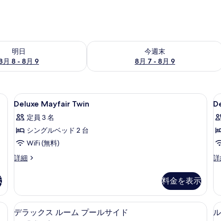
- 8月 9 の空室状況をチェック
今週末 8月 7 - 8月 9 の空室状況をチ
明日
今週末
8月 8 - 8月 9
8月 7 - 8月 9
ク、アイロン / アイロン台、WiFi (無料)
Deluxe
バスルーム | バスアメニティ (無料
D
2
Deluxe Mayfair Twin
D
Mayfair
P
定員 3 名
Twin
H
シングルベッド 2 台
T
の
WiFi (無料)
す
べ
Deluxe
De
詳細
詳
Mayfair
Pr
て
Twin
Ho
示
料金を表示
の
の
Tw
詳
の
写
細
詳
フティボックス (室内)、デスク、アイロン / アイロン台、WiFi (無料)
デラックス ルーム プールサイド | セー
デ
真
8
細
デラックス ルーム プールサイド
ル
ラ