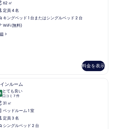
真
62 ㎡
ム
を
定員 4 名
コ
表
キングベッド 1 台またはシングルベッド 2 台
ネ
示
WiFi (無料)
ク
す
細
テ
る
ィ
ン
グ
料金を表示
ル
ー
ティボックス (室内)、デスク、アイロン / アイロン台、WiFi (無料)
セーフティボックス (室内)、デスク、アイロン / 
ツ
ム
8
インルーム
イ
の
とても良い
4
10 点中 8.4
ン
(口
す
口コミ 7 件
コ
ル
31 ㎡
べ
ミ
ー
ベッドルーム 1 室
て
7
ム
定員 3 名
の
件)
の
シングルベッド 2 台
写