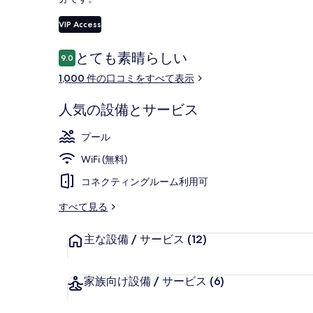
ー
VIP Access
デラックス ル
口
とても素晴らしい
9.0
10段階中9.0
コ
1,000 件の口コミをすべて表示
ミ
人気の設備とサービス
プール
WiFi (無料)
コネクティングルーム利用可
すべて見る
主な設備 / サービス
(12)
家族向け設備 / サービス
(6)