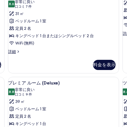
を
非常に良い
8.6
10 点中 8.6
ッ
(口
口コミ 7 件
表
コ
ク
31 ㎡
示
ミ
ス
ベッドルーム 1 室
す
7
ル
定員 2 名
る
件)
ル
詳
ー
キングベッド 1 台またはシングルベッド 2 台
ー
ム
WiFi (無料)
ム
コ
プ
デ
詳細
ネ
ラ
ー
ク
ッ
テ
示
料金を表示
ル
ク
ィ
ス
サ
ン
ル
フティボックス (室内)、デスク、アイロン / アイロン台、WiFi (無料)
プレミア ルーム (Deluxe) | セーフ
グ
プ
イ
5
ー
プレミア ルーム (Deluxe)
ツ
ル
レ
ム
ド
ー
非常に良い
プ
8.8
8.
10 点中 8.8
ミ
(口
ム
の
口コミ 9 件
ー
の
コ
ア
39 ㎡
す
ル
詳
ミ
サ
ル
ベッドルーム 1 室
べ
細
イ
9
ー
定員 2 名
て
ド
件)
の
ム
キングベッド 1 台
の