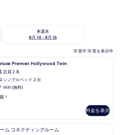
ェック
来週末 8月 14 - 8月 16 の空室状況をチェック
来週末
8月 14 - 8月 16
15 室中 15 室を表示中
)、ヘアドライヤー、バスローブ、スリッパ
eluxe
セーフティボックス (室内)、デスク、アイロン / 
3
eluxe Premier Hollywood Twin
remier
定員 2 名
ollywood
シングルベッド 2 台
win
の
WiFi (無料)
す
luxe
細
emier
べ
llywood
料金を表示
て
in
の
フティボックス (室内)、デスク、アイロン / アイロン台、WiFi (無料)
セーフティボックス (室内)、デスク、アイロン / 
ル
写
4
ーム コネクティングルーム
ー