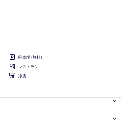
ーム プールサイド | 庭園
駐車場 (無料)
レストラン
冷房