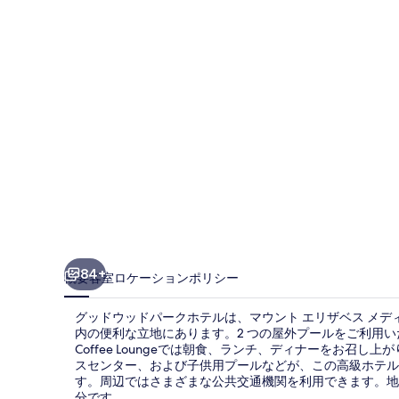
ド
パ
ー
ク
ホ
テ
ル
の
写
真
84+
概要
客室
ロケーション
ポリシー
ギ
グッドウッドパークホテルは、マウント エリザベス メディ
ャ
内の便利な立地にあります。2 つの屋外プールをご利用い
Coffee Loungeでは朝食、ランチ、ディナーをお召
ラ
スセンター、および子供用プールなどが、この高級ホテル
リ
す。周辺ではさまざまな公共交通機関を利用できます。地下鉄
分です。