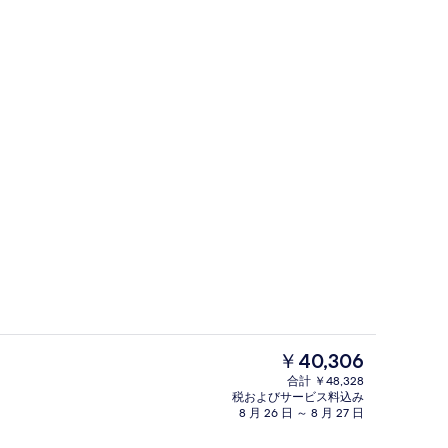
4 か所のレストラン : 朝食、ランチ
よる動画
現
￥40,306
在
合計 ￥48,328
の
税およびサービス料込み
ストラン : 朝食、ランチ、ディナーに営業
4 か所のレストラン : 朝食、ランチ
料
8 月 26 日 ～ 8 月 27 日
金
は