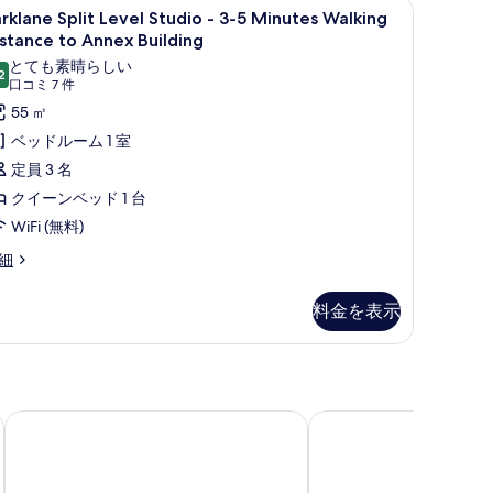
(無料)
クス (室内)、デスク、アイロン / アイロン台、WiFi (無料)
arklane
Parklane Split Level Studio - 3-5 Mi
9
ternoon
の
rklane Split Level Studio - 3-5 Minutes Walking
lit
a
stance to Annex Building
す
ffet
evel
とても素晴らしい
r
べ
2
tudio
10 点中 9.2
(口
口コミ 7 件
て
コ
55 ㎡
r
-
の
ay
ミ
ベッドルーム 1 室
7
写
定員 3 名
inutes
件)
真
クイーンベッド 1 台
alking
を
WiFi (無料)
istance
表
o
rklane
細
示
lit
nnex
vel
す
uilding
料金を表示
udio
る
の
す
べ
nutes
lking
て
ヨーテル シンガポール オーチャード ロード
カールトン シティ ホ
stance
の
写
nnex