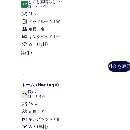
件
を
とても素晴らしい
9.2
10 点中 9.2
ル
(口
口コミ 17 件
表
コ
ま
31 ㎡
示
ミ
た
ベッドルーム 1 室
す
17
は
定員 3 名
る
件)
ツ
キングベッド 1 台
イ
WiFi (無料)
ン
ダ
詳細
ブ
ル
ル
料金を表
ー
ま
た
ム
は
ルーム (Heritage) | セー
ル
の
4
ツ
ルーム (Heritage)
ー
イ
す
良い
ン
7.6
10 点中 7.6
ム
(口
べ
口コミ 4 件
ル
コ
(Heritage)
36 ㎡
て
ー
ミ
ム
の
定員 2 名
の
の
4
す
キングベッド 1 台
写
詳
件)
細
べ
WiFi (無料)
真