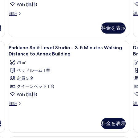
詳
(Deluxe)
WiFi (無料)
写
細
の
真
プ
ツ
詳細
詳
レ
イ
す
を
ミ
ン
べ
示
料金を表示
表
ア
ル
て
ル
ー
示
ー
ム
ク、アイロン / アイロン台、WiFi (無料)
の
Parklane
Parklane Split Level Studio - 
D
す
9
ム
の
Parklane Split Level Studio - 3-5 Minutes Walking
D
Split
M
写
(Deluxe)
詳
る
Distance to Annex Building
Br
の
Level
細
R
真
74 ㎡
詳
Studio
w
を
細
ベッドルーム 1 室
-
C
表
定員 3 名
3-
B
示
5
a
クイーンベッド 1 台
す
Minutes
A
WiFi (無料)
る
Walking
T
Parklane
De
詳細
詳
Distance
B
Split
Ma
to
Level
f
R
Studio
wi
Annex
2
示
料金を表示
-
Co
Building
p
3-
Br
s
の
5
a