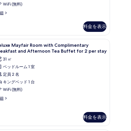
す
WiFi (無料)
真
べ
を
細
て
表
料金を表示
の
示
写
す
3-5 Minutes Walking Distance to Annex Building | セーフティボックス (室
eluxe
セーフティボックス (室内)、デスク、アイロン / 
真
る
4
eluxe Mayfair Room with Complimentary
ayfair
を
eakfast and Afternoon Tea Buffet for 2 per stay
oom
表
31 ㎡
ith
示
ベッドルーム 1 室
omplimentary
す
定員 2 名
reakfast
る
nd
キングベッド 1 台
fternoon
WiFi (無料)
ea
luxe
細
uffet
yfair
or
oom
th
料金を表示
mplimentary
er
eakfast
tay
nd