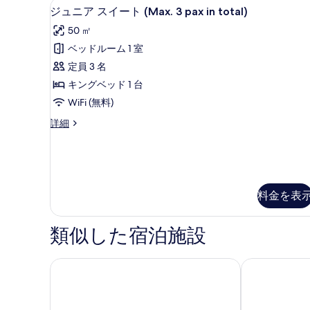
の
ジュニア スイート (Max. 3 pa
ジ
5
ム
ジュニア スイート (Max. 3 pax in total)
写
ュ
(Deluxe)
50 ㎡
の
真
ニ
詳
ベッドルーム 1 室
を
ア
細
定員 3 名
表
ス
キングベッド 1 台
示
イ
WiFi (無料)
す
ー
ジ
詳細
る
ト
ュ
(Max.
ニ
ア
3
ス
pax
イ
in
料金を表
ー
total)
ト
(Max.
の
類似した宿泊施設
3
す
pax
in
べ
オーチャード ホテル シンガポール
ジェン シン
total)
て
の
詳
の
細