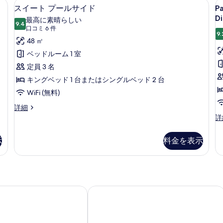
x in total) | セーフティボックス (室内)、デスク、アイロン / アイロン台、WiFi 
スイート プールサイド | セーフティボッ
P
ス
5
Minutes
Af
スイート プールサイド
Pa
す
Sp
イ
Walking
Te
Di
最高に素晴らしい
べ
Distance
9.4
Bu
L
10 点中 9.4
ー
(口
口コミ 6 件
to
fo
9.
て
S
コ
ト
48 ㎡
Annex
2
-
の
ミ
Building
pe
プ
ベッドルーム 1 室
3
の
st
写
6
ー
定員 3 名
詳
の
5
件)
真
細
詳
ル
キングベッド 1 台またはシングルベッド 2 台
M
を
細
サ
WiFi (無料)
W
表
D
イ
ス
詳細
示
イ
t
Pa
詳
ド
ー
す
Sp
A
の
ト
Le
る
B
示
料金を表示
プ
St
す
ー
-
べ
ル
3-
サ
て
5
イ
Mi
の
ド
Wa
ガポール オーチャードゲートウェイ バイ シャングリ・ラ
ウィンダム シンガポール ホテル
写
の
Di
詳
to
真
細
A