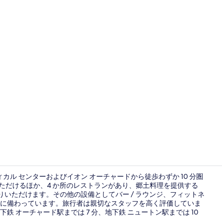
宿泊施設に
カル センターおよびイオン オーチャードから徒歩わずか 10 分圏
ただけるほか、4 か所のレストランがあり、郷土料理を提供する
し上がりいただけます。その他の設備としてバー / ラウンジ、フィットネ
4 か所のレ
に備わっています。旅行者は親切なスタッフを高く評価していま
 オーチャード駅までは 7 分、地下鉄 ニュートン駅までは 10