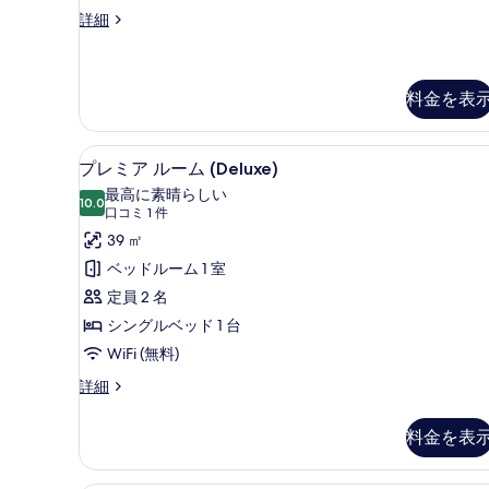
て
を
ル
詳細
ー
の
表
ム
写
示
(Heritage)
真
の
料金を表
す
詳
を
る
細
表
セーフティボックス (室内)、デス
プ
5
プレミア ルーム (Deluxe)
示
レ
最高に素晴らしい
10.0
す
10 点中 10.0
ミ
(口
口コミ 1 件
コ
る
ア
39 ㎡
ミ
ル
ベッドルーム 1 室
1
ー
定員 2 名
件)
ム
シングルベッド 1 台
(Deluxe)
WiFi (無料)
の
プ
詳細
レ
す
ミ
べ
料金を表
ア
て
ル
ー