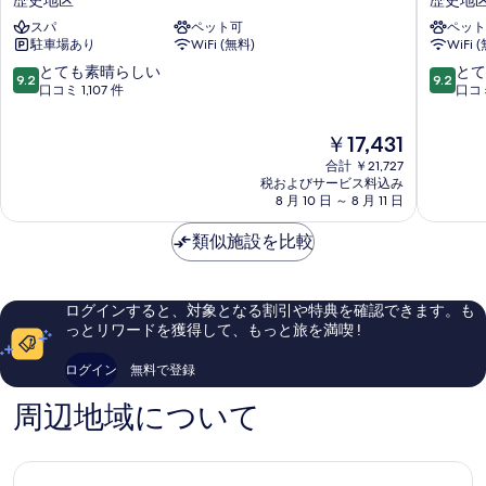
歴史地区
歴史地
の
す
ヤ
ー
詳
スパ
ペット可
ペット
ル
ホ
べ
細
駐車場あり
WiFi (無料)
WiFi 
ホ
テ
て
テ
ル
10
10
とても素晴らしい
とて
9.2
9.2
の
ル
エ
段
段
口コミ 1,107 件
口コミ
カ
ク
階
階
写
ー
セ
中
中
現
￥17,431
真
ル
ル
9.2、
9.2、
在
ト
合計 ￥21,727
シ
と
と
を
の
税およびサービス料込み
ン
オ
て
て
料
表
8 月 10 日 ～ 8 月 11 日
歴
ー
も
も
金
史
ル
素
素
示
は
類似施設を比較
地
歴
晴
晴
￥17,431
す
区
史
ら
ら
地
し
し
る
区
い、
い、
ログインすると、対象となる割引や特典を確認できます。も
口
口
っとリワードを獲得して、もっと旅を満喫 !
コ
コ
ミ
ミ
ログイン
無料で登録
1,107
1,016
件
件
周辺地域について
件
件
の
の
口
口
コ
コ