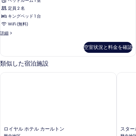
べ
ベッドルーム 1 室
ッ
ム
て
定員 2 名
の
ク
詳
の
キングベッド 1 台
ダ
細
写
WiFi (無料)
ブ
真
ク
詳細
ル
ラ
を
ル
シ
空室状況と料金を確認
表
ッ
ー
ク
示
ム
ダ
類似した宿泊施設
す
ブ
キ
ル
る
ロイヤル ホテル カールトン
スターホ
ン
ル
ー
グ
ム
ベ
キ
ン
ッ
グ
ド
ベ
1
ッ
ド
台
1
ロ
ス
ロイヤル ホテル カールトン
スター
の
台
イ
タ