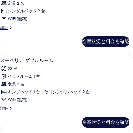
1
定員 2 名
台
細
Room
写
台
の
シングルベッド 2 台
の
真
の
詳
WiFi (無料)
細
す
を
す
べ
Deluxe
詳細
表
べ
Twin
て
示
て
Room
空室状況と料金を確認
の
の
す
の
詳
写
る
写
細
羽毛の掛け布団、ミニバー、セーフティ
ス
真
3
スーペリア ダブルルーム
真
ー
を
を
23 ㎡
ペ
表
表
ベッドルーム 1 室
リ
示
示
定員 2 名
ア
す
す
キングベッド 1 台またはシングルベッド 2 台
ダ
る
る
WiFi (無料)
ブ
ス
詳細
ル
ー
ル
ペ
空室状況と料金を確認
リ
ー
ア