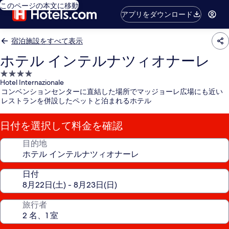
このページの本文に移動
アプリをダウンロード
宿泊施設をすべて表示
ホテル インテルナツィオナーレ
4.0
Hotel Internazionale
つ
コンベンションセンターに直結した場所でマッジョーレ広場にも近い
星
レストランを併設したペットと泊まれるホテル
宿
泊
日付を選択して料金を確認
施
設
目的地
日付
旅行者