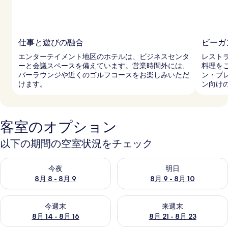
仕事と遊びの融合
ビーガ
エンターテイメント地区のホテルは、ビジネスセンタ
レスト
ーと会議スペースを備えています。営業時間外には、
料理を
バーラウンジや近くのゴルフコースをお楽しみいただ
ン・ブ
けます。
ン向け
客室のオプション
以下の期間の空室状況をチェック
今夜 8月 8 - 8月 9 の空室状況をチェック
明日 8月 9 - 8月 10 の空室
今夜
明日
8月 8 - 8月 9
8月 9 - 8月 10
今週末 8月 14 - 8月 16 の空室状況をチェック
来週末 8月 21 - 8月 23 の
今週末
来週末
8月 14 - 8月 16
8月 21 - 8月 23