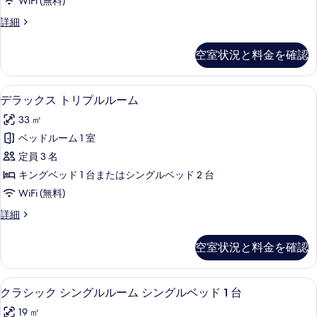
WiFi (無料)
す
ブ
デ
詳細
る
ル
ラ
ル
ッ
空室状況と料金を確認
ク
ー
ス
ム
ダ
デラックス トリプルルーム | リビング
デ
4
ブ
デラックス トリプルルーム
の
ラ
ル
す
33 ㎡
ル
ッ
ー
べ
ベッドルーム 1 室
ク
ム
て
定員 3 名
の
ス
詳
の
キングベッド 1 台またはシングルベッド 2 台
ト
細
写
WiFi (無料)
リ
真
デ
詳細
プ
ラ
を
ル
ッ
空室状況と料金を確認
表
ク
ル
ス
示
ー
ト
羽毛の掛け布団、ミニバー、セーフティ
ク
す
2
リ
クラシック シングルルーム シングルベッド 1 台
ム
ラ
プ
る
の
19 ㎡
ル