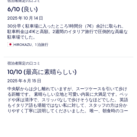
宿泊者限定の口コミ
6/10 (良い)
2025 年 10 月 14 日
30分早く駐車場に入ったところ1時間分（7€）余計に取られ、
駐車料金は41€と高額。2週間のイタリア旅行で圧倒的な高級な
駐車場でした。
HIROKAZU、1 泊旅行
宿泊者限定の口コミ
10/10 (最高に素晴らしい)
2025 年 6 月 15 日
中央駅からは少し離れていますが、スーツケースを引いて歩け
る距離です。 素晴らしい立地と可愛い内装に大満足です。ベッ
ドや床は清浄で、スリッパなしで歩けそうなほどでした。 英語
もイタリア語も堪能ではない私に対して、スタッフの方は分か
りやすく丁寧に説明してくださいました。 唯一、朝食時のコー
ヒーマシンがイマイチです。