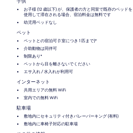
子供
お子様 (12 歳以下) が、保護者の方と同室で既存のベッドを
使用して滞在される場合、宿泊料金は無料です
幼児用ベッドなし
ペット
ペットとの宿泊可 (1 室につき 1 匹まで)*
介助動物は同伴可
制限あり*
ペットから目を離さないでください
エサ入れ / 水入れが利用可
インターネット
共用エリアの無料 WiFi
室内での無料 WiFi
駐車場
敷地内にセキュリティ付きバレーパーキング (有料)
敷地内に車椅子対応の駐車場