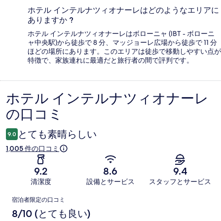
ホテル インテルナツィオナーレはどのようなエリアに
ありますか ?
ホテル インテルナツィオナーレはボローニャ (IBT - ボローニ
ャ中央駅)から徒歩で 8 分、マッジョーレ広場から徒歩で 11 分
ほどの場所にあります。このエリアは徒歩で移動しやすい点が
特徴で、家族連れに最適だと旅行者の間で評判です。
ホテル インテルナツィオナーレ
口
の口コミ
コ
ミ
とても素晴らしい
9.0
1,005 件の口コミ
9.2
8.6
9.4
清潔度
設備とサービス
スタッフとサービス
口
宿泊者限定の口コミ
コ
8/10 (とても良い)