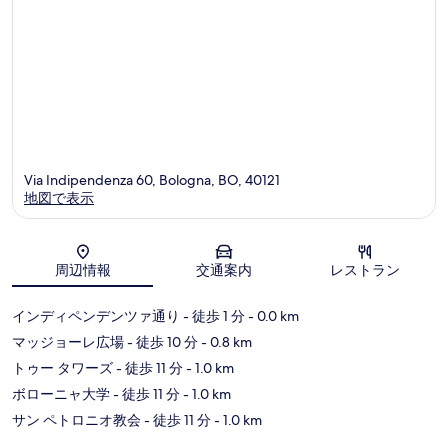
ミ
ミ
Via Indipendenza 60, Bologna, BO, 40121
地図で表示
地図
周辺情報
交通案内
レストラン
インディペンデンツァ通り
- 徒歩 1 分
- 0.0 km
マッジョーレ広場
- 徒歩 10 分
- 0.8 km
トゥー タワーズ
- 徒歩 11 分
- 1.0 km
ボローニャ大学
- 徒歩 11 分
- 1.0 km
サン ペトロニオ教会
- 徒歩 11 分
- 1.0 km