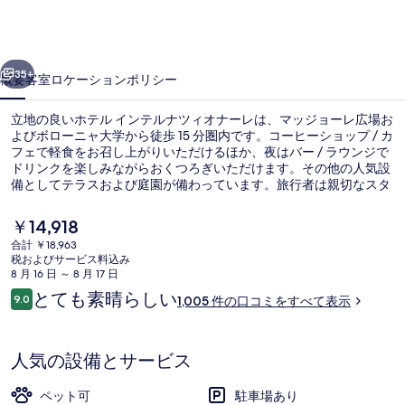
テ
ル
前へ
次へ
ナ
35+
概要
客室
ロケーション
ポリシー
ツ
立地の良いホテル インテルナツィオナーレは、マッジョーレ広場お
ィ
よびボローニャ大学から徒歩 15 分圏内です。コーヒーショップ / カ
フェで軽食をお召し上がりいただけるほか、夜はバー / ラウンジで
オ
ドリンクを楽しみながらおくつろぎいただけます。その他の人気設
ナ
備としてテラスおよび庭園が備わっています。旅行者は親切なスタ
ッフやロケーションを高く評価しています。
ー
現
￥14,918
在
レ
合計 ￥18,963
の
税およびサービス料込み
外観
の
料
8 月 16 日 ～ 8 月 17 日
金
口
とても素晴らしい
写
9.0
1,005 件の口コミをすべて表示
は
10段階中9.0
コ
￥14,918
真
ミ
で
す
ギ
人気の設備とサービス
ャ
ペット可
駐車場あり