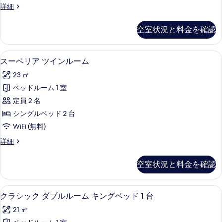
の
細
デ
詳細
ン
ラ
写
ル
ッ
空室状況と料金を確認
真
ク
ー
ス
を
ム
ツ
羽毛の掛け布団、ミニバー、セーフティ
ス
表
3
イ
スーペリア ツインルーム
の
ー
ン
示
す
23 ㎡
ル
ペ
す
ー
べ
ベッドルーム 1 室
リ
る
ム
て
定員 2 名
の
ア
詳
の
シングルベッド 2 台
ツ
細
写
WiFi (無料)
イ
真
ス
詳細
ン
ー
を
ル
ペ
空室状況と料金を確認
表
リ
ー
ア
示
ム
ツ
クラシック ダブルルーム キングベッド 
ク
す
2
イ
クラシック ダブルルーム キングベッド 1 台
の
ラ
ン
る
す
21 ㎡
ル
シ
ー