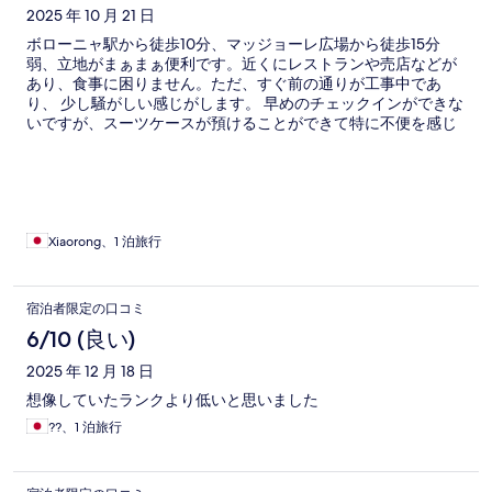
ミ
2025 年 10 月 21 日
ボローニャ駅から徒歩10分、マッジョーレ広場から徒歩15分
弱、立地がまぁまぁ便利です。近くにレストランや売店などが
あり、食事に困りません。ただ、すぐ前の通りが工事中であ
り、 少し騒がしい感じがします。 早めのチェックインができな
いですが、スーツケースが預けることができて特に不便を感じ
ていません。 部屋がとても清潔で必要なアメニティが用意され
て、ケトルと無料の水2本もあります。 朝食の選択肢が多くて
特にパンと果物の種類が多くて美味しいです。 今後機会があれ
ばまた泊まりたいと思います。
Xiaorong、1 泊旅行
宿泊者限定の口コミ
6/10 (良い)
2025 年 12 月 18 日
想像していたランクより低いと思いました
??、1 泊旅行