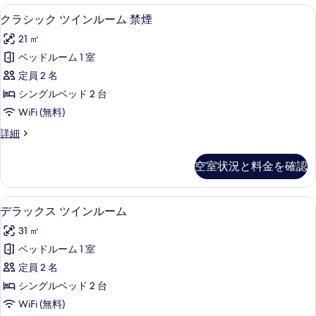
ム
ダ
羽毛の掛け布団、ミニバー、セーフティ
ク
2
ブ
クラシック ツインルーム 禁煙
の
ラ
ル
す
21 ㎡
ル
シ
ー
べ
ベッドルーム 1 室
ッ
ム
て
定員 2 名
の
ク
詳
の
シングルベッド 2 台
ツ
細
写
WiFi (無料)
イ
真
ク
詳細
ン
ラ
を
ル
シ
空室状況と料金を確認
表
ッ
ー
ク
示
ム
ツ
デラックス ツインルーム | 羽毛の掛
デ
す
4
イ
デラックス ツインルーム
禁
ラ
ン
る
煙
31 ㎡
ル
ッ
ー
の
ベッドルーム 1 室
ク
ム
す
定員 2 名
禁
ス
煙
べ
シングルベッド 2 台
ツ
の
て
WiFi (無料)
詳
イ