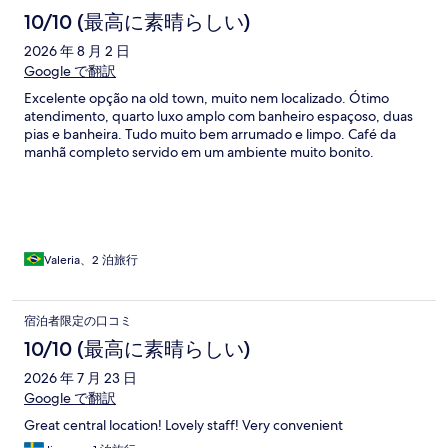
10/10 (最高に素晴らしい)
2026 年 8 月 2 日
Google で翻訳
Excelente opção na old town, muito nem localizado. Ótimo
atendimento, quarto luxo amplo com banheiro espaçoso, duas
pias e banheira. Tudo muito bem arrumado e limpo. Café da
manhã completo servido em um ambiente muito bonito.
Valeria、2 泊旅行
宿泊者限定の口コミ
10/10 (最高に素晴らしい)
2026 年 7 月 23 日
Google で翻訳
Great central location! Lovely staff! Very convenient