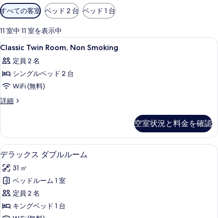
利
すべての客室
ベッド 2 台
ベッド 1 台
用
可
11 室中 11 室を表示中
能
Classic
バスルーム | バスアメニティ (無料
3
Classic Twin Room, Non Smoking
な
Twin
客
定員 2 名
Room,
室
シングルベッド 2 台
Non
の
Smoking
WiFi (無料)
絞
の
Classic
詳細
り
Twin
す
込
Room,
べ
空室状況と料金を確認
み
Non
条
て
Smoking
の
件
の
羽毛の掛け布団、ミニバー、セーフティ
デ
3
詳
デラックス ダブルルーム
写
ラ
細
31 ㎡
真
ッ
ベッドルーム 1 室
を
ク
定員 2 名
表
ス
キングベッド 1 台
示
ダ