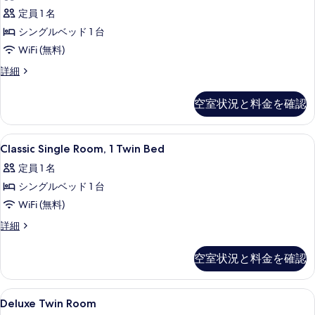
シ
ル
す
定員 1 名
ッ
ー
べ
シングルベッド 1 台
ム
ク
の
て
WiFi (無料)
シ
詳
の
ク
詳細
細
ン
ラ
写
グ
シ
空室状況と料金を確認
真
ッ
ル
ク
を
ル
シ
Classic
羽毛の掛け布団、ミニバー、セーフティ
表
5
ン
Classic Single Room, 1 Twin Bed
ー
Single
グ
示
ム
定員 1 名
ル
Room,
す
ル
シ
シングルベッド 1 台
1
る
ー
Twin
ン
WiFi (無料)
ム
Bed
シ
グ
Classic
詳細
ン
の
Single
ル
グ
Room,
す
空室状況と料金を確認
ベ
ル
1
ベ
べ
Twin
ッ
ッ
Bed
て
Deluxe
羽毛の掛け布団、ミニバー、セーフティ
ド
ド
1
の
Deluxe Twin Room
の
Twin
1
詳