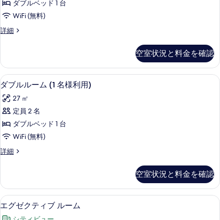
用)
ダブルベッド 1 台
名
示
ー
の
様
WiFi (無料)
す
ム
利
す
ダ
詳細
用)
る
(1
ブ
べ
の
名
ル
詳
て
空室状況と料金を確認
ル
様
細
の
ー
利
ム
写
羽毛の掛け布団、ミニバー、セーフティ
ダ
4
(1
用)
ダブルルーム (1 名様利用)
真
ブ
名
の
27 ㎡
様
を
ル
す
利
定員 2 名
表
ル
用)
べ
ダブルベッド 1 台
の
示
ー
て
詳
WiFi (無料)
す
ム
細
の
ダ
詳細
る
(1
ブ
写
名
ル
真
空室状況と料金を確認
ル
様
を
ー
利
ム
表
部屋からの景観
エ
5
(1
用)
エグゼクティブ ルーム
示
グ
名
の
シティビュー