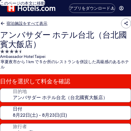
このページの本文に移動
アプリをダウンロード
宿泊施設をすべて表示
アンバサダー ホテル台北（台北國
賓大飯店）
4.5
Ambassador Hotel Taipei
つ
寧夏夜市から 1 km で 5 か所のレストランを併設した高級感のあるホテ
星
ル
宿
泊
日付を選択して料金を確認
施
設
目的地
日付
旅行者