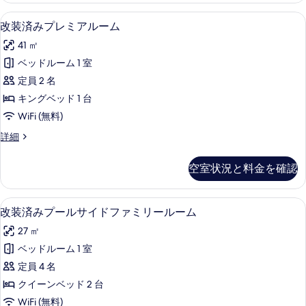
表
ム
レ
43 インチのLED テレビ (デジタル放
改
示
6
ミ
改装済みプレミアルーム
の
装
ア
す
す
41 ㎡
ル
済
る
ー
べ
ベッドルーム 1 室
み
ム
て
定員 2 名
の
プ
詳
の
キングベッド 1 台
レ
細
写
WiFi (無料)
ミ
真
改
詳細
ア
装
を
ル
済
空室状況と料金を確認
表
み
ー
プ
示
ム
レ
羽毛の掛け布団、ミニバー、セーフティ
改
す
4
ミ
改装済みプールサイドファミリールーム
の
装
ア
る
す
27 ㎡
ル
済
ー
べ
ベッドルーム 1 室
み
ム
て
定員 4 名
の
プ
詳
の
クイーンベッド 2 台
ー
細
写
WiFi (無料)