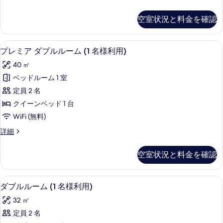
ル
ラ
を
ル
ッ
表
空室状況と料金を確認
ク
ー
示
ス
ム
ダ
す
羽毛の掛け布団、ミニバー、セーフティ
プ
4
ブ
プレミア ダブルルーム (1 名様利用)
(1
る
レ
ル
名
40 ㎡
ル
ミ
様
ー
ベッドルーム 1 室
ア
ム
利
定員 2 名
(1
ダ
用)
名
クイーンベッド 1 台
ブ
様
の
WiFi (無料)
利
ル
す
用)
プ
詳細
ル
の
レ
べ
詳
ー
ミ
て
空室状況と料金を確認
細
ア
ム
の
ダ
(1
ブ
写
羽毛の掛け布団、ミニバー、セーフティ
ダ
4
ル
名
ダブルルーム (1 名様利用)
真
ブ
ル
様
32 ㎡
ー
を
ル
利
ム
定員 2 名
表
ル
(1