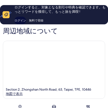
(台
山
し
ら
北
い、
し
ログインすると、対象となる割引や特典を確認できます。も
老
口
い、
っとリワードを獲得して、もっと旅を満喫 !
爺
コ
口
大
ミ
コ
ログイン
無料で登録
酒
1,003
ミ
店)
件
1,220
周辺地域について
中
件
件
山
の
件
口
の
コ
口
ミ
コ
ミ
Section 2, Zhongshan North Road, 63, Taipei, TPE, 10446
地図で表示