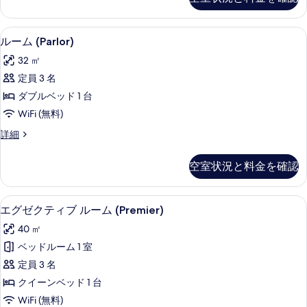
す
ク
す
ス
る
べ
ル
羽毛の掛け布団、ミニバー、セーフティ
ル
4
ー
ルーム (Parlor)
て
ー
ム
の
32 ㎡
の
ム
詳
写
定員 3 名
(Parlor)
細
真
ダブルベッド 1 台
の
を
WiFi (無料)
す
表
ル
詳細
べ
ー
示
て
ム
空室状況と料金を確認
す
(Parlor)
の
の
る
写
詳
羽毛の掛け布団、ミニバー、セーフティ
エ
6
細
真
エグゼクティブ ルーム (Premier)
グ
を
40 ㎡
ゼ
表
ベッドルーム 1 室
ク
示
定員 3 名
テ
す
クイーンベッド 1 台
ィ
る
WiFi (無料)