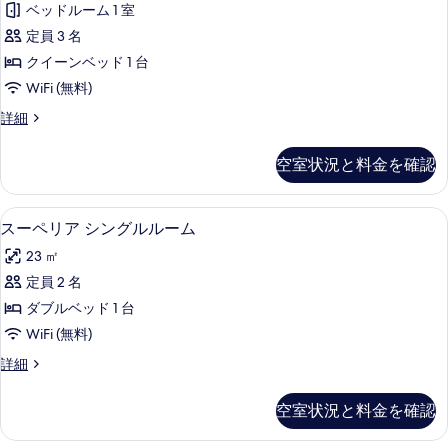
ン
ム
ベッドルーム 1 室
ク
ル
シ
定員 3 名
ー
テ
ム
ン
クイーンベッド 1 台
ィ
シ
グ
WiFi (無料)
ン
ブ
ル
グ
エ
詳細
ダ
ル
グ
ベ
ベ
ブ
ゼ
空室状況と料金を確認
ッ
ッ
ク
ル
ド
テ
ド
ル
2
ィ
スーペリア シングルルーム | 羽毛の
ス
2
台
4
ブ
スーペリア シングルルーム
ー
台
の
ー
ダ
ム
23 ㎡
詳
ブ
の
ペ
細
ル
の
定員 2 名
す
リ
ル
す
ダブルベッド 1 台
ー
べ
ア
ム
べ
WiFi (無料)
て
シ
の
て
ス
詳細
詳
の
ン
ー
の
細
写
グ
ペ
空室状況と料金を確認
写
リ
真
ル
ア
真