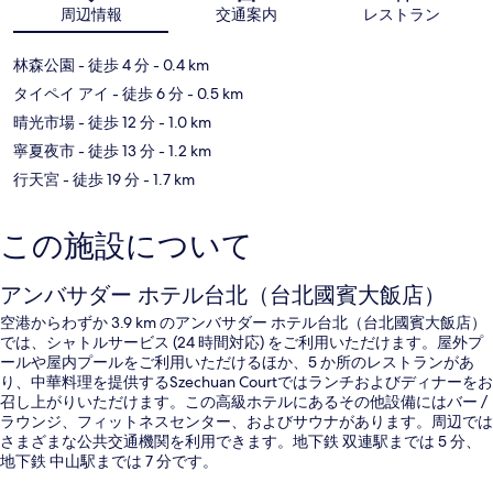
地図
周辺情報
交通案内
レストラン
林森公園
- 徒歩 4 分
- 0.4 km
タイペイ アイ
- 徒歩 6 分
- 0.5 km
晴光市場
- 徒歩 12 分
- 1.0 km
寧夏夜市
- 徒歩 13 分
- 1.2 km
行天宮
- 徒歩 19 分
- 1.7 km
この施設について
アンバサダー ホテル台北（台北國賓大飯店）
空港からわずか 3.9 km のアンバサダー ホテル台北（台北國賓大飯店）
では、シャトルサービス (24 時間対応) をご利用いただけます。屋外プ
ールや屋内プールをご利用いただけるほか、5 か所のレストランがあ
り、中華料理を提供するSzechuan Courtではランチおよびディナーをお
召し上がりいただけます。この高級ホテルにあるその他設備にはバー /
ラウンジ、フィットネスセンター、およびサウナがあります。周辺では
さまざまな公共交通機関を利用できます。地下鉄 双連駅までは 5 分、
地下鉄 中山駅までは 7 分です。