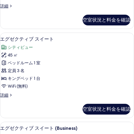
ブ
エ
詳細
ル
グ
ー
ゼ
空室状況と料金を確認
ク
ム
テ
(Premier)
ィ
エグゼクティブ スイート | 羽毛の掛
エ
7
ブ
の
エグゼクティブ スイート
グ
ル
す
シティビュー
ー
ゼ
べ
ム
45 ㎡
ク
(Premier)
て
ベッドルーム 1 室
の
テ
の
詳
定員 3 名
ィ
細
写
キングベッド 1 台
ブ
真
WiFi (無料)
ス
を
エ
詳細
イ
グ
表
ー
ゼ
示
空室状況と料金を確認
ク
ト
す
テ
の
ィ
る
エグゼクティブ スイート (Busines
エ
6
ブ
エグゼクティブ スイート (Business)
す
グ
ス