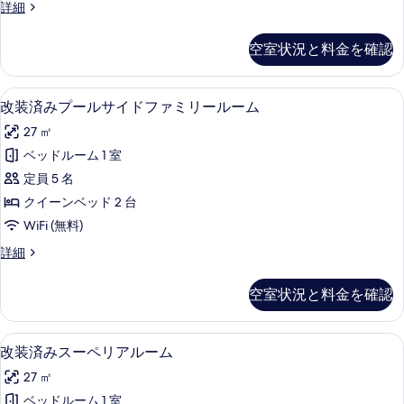
示
エ
詳細
ル
ク
す
ー
ス
空室状況と料金を確認
る
ク
ム
ル
の
ー
羽毛の掛け布団、ミニバー、セーフティ
改
4
シ
改装済みプールサイドファミリールーム
す
装
ブ
べ
27 ㎡
ル
済
ー
て
ベッドルーム 1 室
み
ム
の
定員 5 名
の
プ
詳
写
クイーンベッド 2 台
ー
細
真
WiFi (無料)
ル
を
改
詳細
サ
装
表
イ
済
空室状況と料金を確認
示
み
ド
プ
す
フ
ー
改装済みスーペリアルーム | 羽毛の掛
改
る
3
ル
改装済みスーペリアルーム
ァ
装
サ
ミ
27 ㎡
イ
済
ド
リ
ベッドルーム 1 室