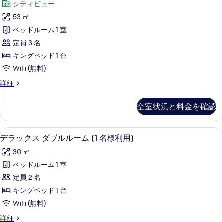
べ
シティビュー
イ
ゼ
ー
て
53 ㎡
ク
ト
の
ベッドルーム 1 室
の
テ
詳
写
定員 3 名
ィ
細
真
キングベッド 1 台
ブ
を
WiFi (無料)
ス
表
エ
詳細
イ
グ
示
ー
ゼ
空室状況と料金を確認
す
ク
ト
テ
る
(Business)
ィ
羽毛の掛け布団、ミニバー、セーフティ
デ
5
ブ
の
デラックス ダブルルーム (1 名様利用)
ラ
ス
す
30 ㎡
イ
ッ
べ
ー
ベッドルーム 1 室
ク
ト
て
定員 2 名
(Business)
ス
の
の
キングベッド 1 台
ダ
詳
写
WiFi (無料)
細
ブ
真
デ
詳細