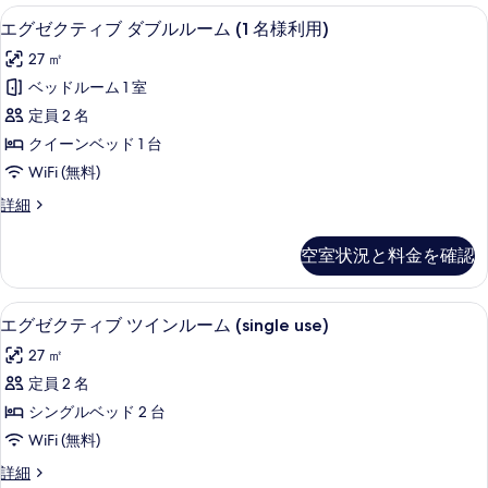
を
ル
シ
羽毛の掛け布団、ミニバー、セーフティ
エ
を
7
ン
エグゼクティブ ダブルルーム (1 名様利用)
表
ー
グ
グ
表
示
ム
27 ㎡
ル
ゼ
示
ル
す
の
ベッドルーム 1 室
ク
す
ー
る
す
定員 2 名
ム
テ
る
の
べ
クイーンベッド 1 台
ィ
詳
て
WiFi (無料)
細
ブ
の
エ
詳細
ダ
グ
写
ブ
ゼ
空室状況と料金を確認
真
ク
ル
テ
を
ル
ィ
羽毛の掛け布団、ミニバー、セーフティ
エ
表
7
ブ
エグゼクティブ ツインルーム (single use)
ー
グ
ダ
示
ム
27 ㎡
ブ
ゼ
す
ル
(1
定員 2 名
ク
る
ル
名
シングルベッド 2 台
ー
テ
様
ム
WiFi (無料)
ィ
(1
利
エ
詳細
名
ブ