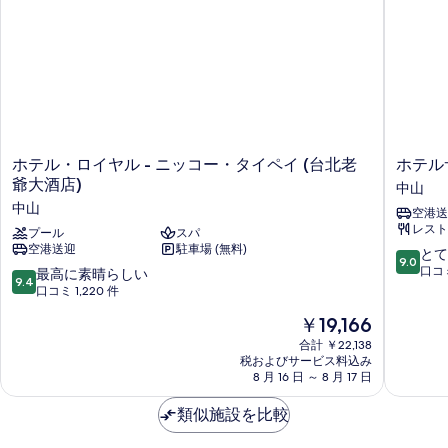
写
リ
シ
真
ノ
ョ
ベ
を
ー
ン）
表
シ
の
ョ
示
す
ン）
す
の
べ
詳
る
ホ
ホ
ホテル・ロイヤル - ニッコー・タイペイ (台北老
ホテル
て
細
テ
テ
爺大酒店)
中山
の
ル・
ル
中山
空港送
ロ
サ
写
レスト
イ
プール
スパ
ン
真
空港送迎
駐車場 (無料)
ヤ
ル
10
とて
9.0
ル
ー
段
口コミ
を
10
最高に素晴らしい
9.4
-
ト
階
段
口コミ 1,220 件
表
ニ
台
中
階
現
￥19,166
ッ
北
示
9.0、
中
在
コ
(燦
と
9.4、
合計 ￥22,138
す
の
ー・
路
て
税およびサービス料込み
最
料
る
タ
8 月 16 日 ～ 8 月 17 日
都
も
高
金
イ
飯
素
に
は
ペ
類似施設を比較
店)
晴
素
￥19,166
イ
中
ら
晴