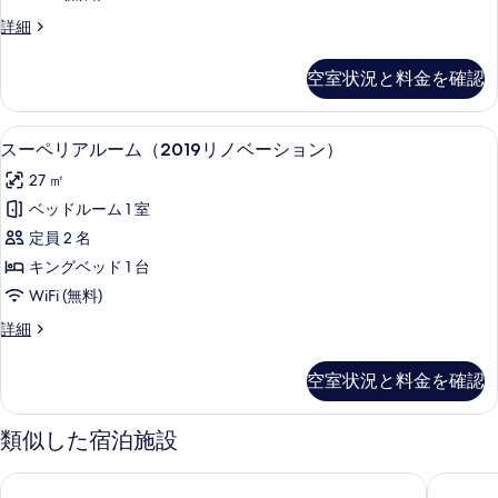
ル
真
改
詳細
サ
装
を
イ
済
空室状況と料金を確認
表
み
ド
プ
示
フ
ー
羽毛の掛け布団、ミニバー、セーフティ
ス
す
3
ル
スーペリアルーム（2019リノベーション）
ァ
ー
サ
る
ミ
27 ㎡
イ
ペ
ド
リ
ベッドルーム 1 室
リ
フ
ー
定員 2 名
ァ
ア
ミ
ル
キングベッド 1 台
ル
リ
ー
WiFi (無料)
ー
ー
ム
ル
ス
詳細
ム
ー
ー
の
ム
（2019
ペ
空室状況と料金を確認
す
の
リ
リ
詳
ア
べ
ノ
細
ル
類似した宿泊施設
て
ー
ベ
ム
の
ホテル・ロイヤル - ニッコー・タイペイ (台北老爺大酒店)
ホテルサ
ー
（2019