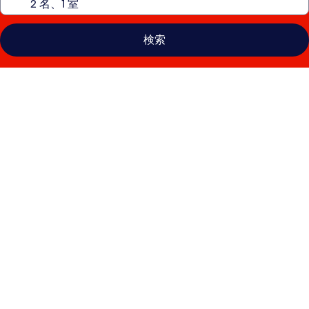
検索
ア
ン
バ
サ