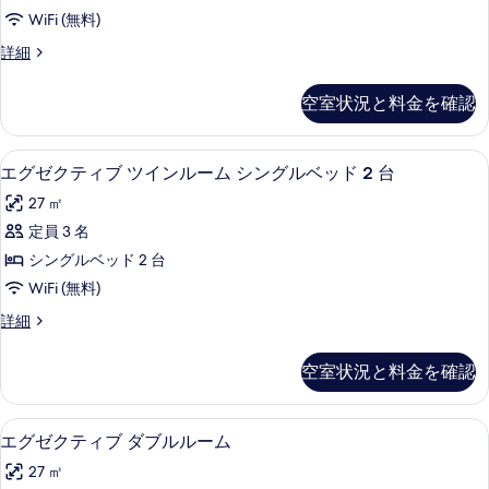
ル
グ
ベ
WiFi (無料)
ル
ー
ッ
ベ
プ
詳細
ム
ッ
レ
ド
ド
の
ミ
空室状況と料金を確認
2
2
ア
す
台
台
ム
べ
の
ル
の
羽毛の掛け布団、ミニバー、セーフティ
エ
詳
7
ー
エグゼクティブ ツインルーム シングルベッド 2 台
て
す
細
グ
ム
の
27 ㎡
の
べ
ゼ
詳
写
定員 3 名
て
ク
細
真
シングルベッド 2 台
の
テ
を
WiFi (無料)
写
ィ
表
エ
詳細
真
ブ
グ
示
を
ツ
ゼ
空室状況と料金を確認
す
ク
表
イ
テ
る
示
ン
ィ
羽毛の掛け布団、ミニバー、セーフティ
エ
7
ブ
エグゼクティブ ダブルルーム
す
ル
グ
ツ
る
ー
27 ㎡
イ
ゼ