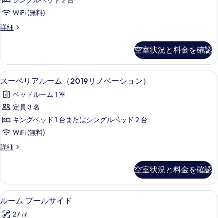
シングルベッド 2 台
細
示
ア
真
WiFi (無料)
す
ツ
を
ス
詳細
る
イ
表
ー
ン
ペ
示
空室状況と料金を確認
リ
ル
す
ア
ー
ツ
る
羽毛の掛け布団、ミニバー、セーフティ
ス
4
イ
スーペリアルーム（2019リノベーション）
ム
ー
ン
(single
ベッドルーム 1 室
ル
ペ
use)
ー
定員 3 名
リ
ム
の
キングベッド 1 台またはシングルベッド 2 台
(single
ア
す
use)
WiFi (無料)
ル
の
べ
ス
詳細
詳
ー
て
ー
細
ム
ペ
の
空室状況と料金を確認
リ
（2019
写
ア
リ
ル
真
羽毛の掛け布団、ミニバー、セーフティ
ル
4
ー
ルーム プールサイド
ノ
を
ー
ム
ベ
27 ㎡
（2019