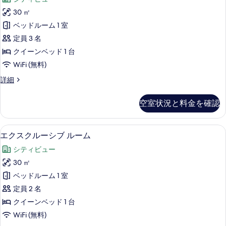
様
す
ゼ
す
利
30 ㎡
る
ク
用)
べ
ベッドルーム 1 室
の
テ
て
詳
定員 3 名
ィ
細
の
クイーンベッド 1 台
ブ
写
WiFi (無料)
ル
真
エ
詳細
ー
グ
を
ム
ゼ
表
空室状況と料金を確認
ク
の
示
テ
す
ィ
す
羽毛の掛け布団、ミニバー、セーフティ
エ
5
ブ
エクスクルーシブ ルーム
べ
る
ク
ル
て
シティビュー
ー
ス
ム
の
30 ㎡
ク
の
写
ベッドルーム 1 室
詳
ル
細
真
定員 2 名
ー
を
クイーンベッド 1 台
シ
表
WiFi (無料)
ブ