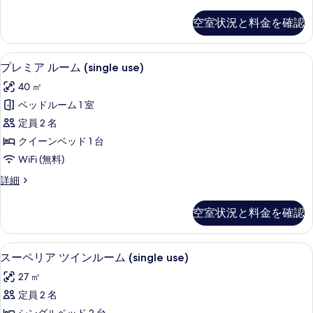
グ
用)
様
ツ
ゼ
利
の
空室状況と料金を確認
ク
用)
イ
す
テ
の
ン
ィ
詳
べ
羽毛の掛け布団、ミニバー、セーフティ
プ
4
ブ
プレミア ルーム (single use)
ル
細
て
レ
ツ
ー
40 ㎡
イ
の
ミ
ン
ム
ベッドルーム 1 室
写
ア
ル
(single
定員 2 名
ー
真
ル
use)
ム
クイーンベッド 1 台
を
ー
(single
の
WiFi (無料)
use)
表
ム
す
の
プ
詳細
示
(single
詳
べ
レ
use)
す
細
ミ
て
空室状況と料金を確認
ア
の
る
の
ル
す
ー
写
羽毛の掛け布団、ミニバー、セーフティ
ス
べ
3
ム
スーペリア ツインルーム (single use)
真
ー
(single
て
27 ㎡
use)
を
ペ
の
の
定員 2 名
表
リ
詳
写