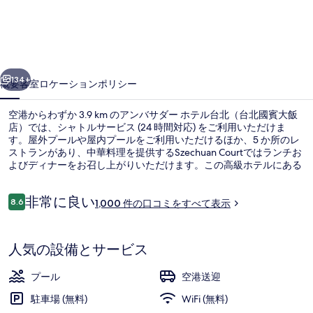
ダ
ー
ホ
前へ
次へ
テ
134+
概要
客室
ロケーション
ポリシー
ル
空港からわずか 3.9 km のアンバサダー ホテル台北（台北國賓大飯
台
店）では、シャトルサービス (24 時間対応) をご利用いただけま
す。屋外プールや屋内プールをご利用いただけるほか、5 か所のレ
北
ストランがあり、中華料理を提供するSzechuan Courtではランチお
（台
よびディナーをお召し上がりいただけます。この高級ホテルにある
その他設備にはバー / ラウンジ、フィットネスセンター、およびサ
北
ウナがあります。周辺ではさまざまな公共交通機関を利用できま
口
非常に良い
す。地下鉄 双連駅までは 5 分、地下鉄 中山駅までは 7 分です。
8.6
1,000 件の口コミをすべて表示
10段階中8.6
國
コ
ミ
スーペリア ダブルルーム 1 ベッドルーム
賓
人気の設備とサービス
大
飯
プール
空港送迎
店）
駐車場 (無料)
WiFi (無料)