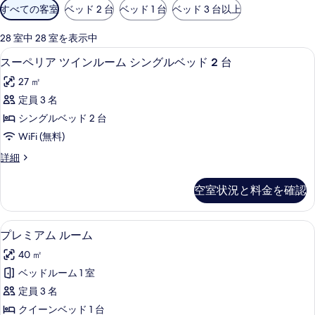
利
すべての客室
ベッド 2 台
ベッド 1 台
ベッド 3 台以上
用
可
28 室中 28 室を表示中
能
羽毛の掛け布団、ミニバー、セーフティ
ス
3
スーペリア ツインルーム シングルベッド 2 台
な
ー
客
27 ㎡
ペ
室
定員 3 名
リ
の
シングルベッド 2 台
ア
絞
WiFi (無料)
り
ツ
ス
詳細
込
イ
ー
み
ン
ペ
条
空室状況と料金を確認
リ
ル
件
ア
ー
ツ
羽毛の掛け布団、ミニバー、セーフティ
プ
4
イ
プレミアム ルーム
ム
レ
ン
シ
40 ㎡
ル
ミ
ー
ン
ベッドルーム 1 室
ア
ム
グ
定員 3 名
シ
ム
ン
ル
クイーンベッド 1 台