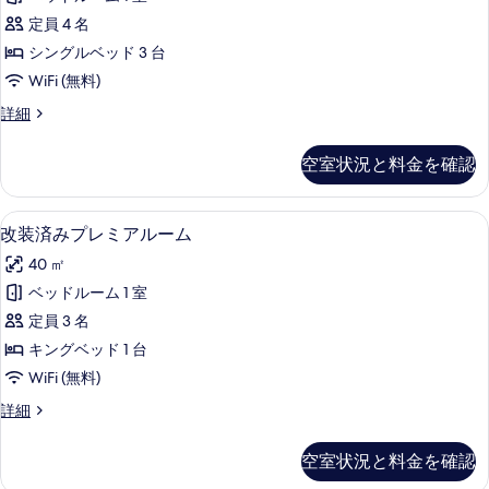
み
フ
ー
定員 4 名
ァ
ス
ミ
ル
シングルベッド 3 台
ー
リ
ー
WiFi (無料)
ー
ペ
ム
ル
改
詳細
リ
ー
装
の
ム
ア
済
空室状況と料金を確認
す
の
み
ル
詳
ス
べ
ー
細
ー
43 インチのLED テレビ (デジタル放
改
て
6
ペ
改装済みプレミアルーム
ム
装
リ
の
の
40 ㎡
ア
済
写
ル
す
ベッドルーム 1 室
み
真
ー
べ
定員 3 名
ム
プ
を
の
て
キングベッド 1 台
レ
表
詳
の
WiFi (無料)
細
ミ
示
写
改
詳細
ア
す
装
真
ル
済
る
空室状況と料金を確認
を
み
ー
プ