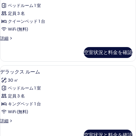
表
ム
リ
ー
ベッドルーム 1 室
示
プ
ノ
シ
定員 3 名
ベ
す
ー
ー
ョ
クイーンベッド 1 台
る
ル
シ
ン）
WiFi (無料)
ョ
サ
の
ン）
ル
詳細
イ
の
ー
す
詳
ド
ム
空室状況と料金を確認
べ
細
プ
の
ー
て
す
ル
羽毛の掛け布団、ミニバー、セーフティ
デ
の
5
サ
デラックス ルーム
べ
ラ
イ
写
て
30 ㎡
ド
ッ
真
の
の
ベッドルーム 1 室
ク
を
詳
写
定員 3 名
細
ス
表
真
キングベッド 1 台
ル
示
を
WiFi (無料)
ー
す
表
デ
詳細
ム
る
ラ
示
の
ッ
空室状況と料金を確認