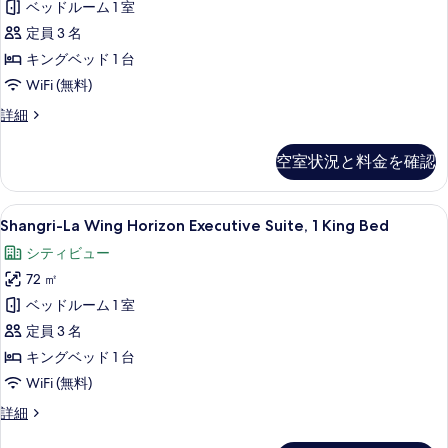
ベッドルーム 1 室
Suite,
示
示
1
定員 3 名
す
す
King
キングベッド 1 台
る
る
Bed,
WiFi (無料)
River
Shangri-
詳細
View
La
の
Wing
空室状況と料金を確認
Horizon
す
Executive
べ
Suite,
Shangri-
Shangri-La Wing Horizon Ex
8
1
Shangri-La Wing Horizon Executive Suite, 1 King Bed
て
La
King
の
シティビュー
Bed,
Wing
River
写
72 ㎡
Horizon
View
真
Executive
ベッドルーム 1 室
の
Suite,
を
詳
定員 3 名
細
1
表
キングベッド 1 台
King
示
WiFi (無料)
Bed
す
Shangri-
詳細
の
La
る
Wing