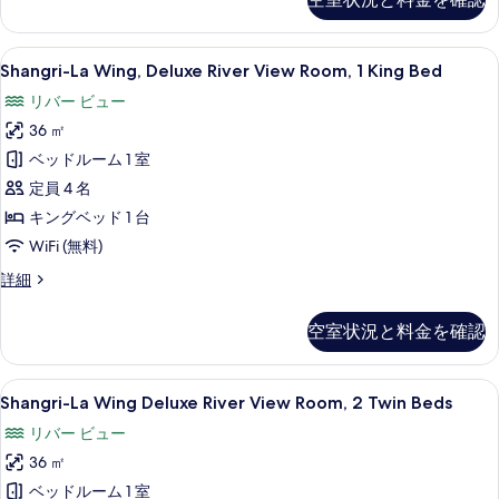
Deluxe
べ
Balcony
て
Room,
Shangri-
ミニバー、セーフティボックス (室内
7
2
Shangri-La Wing, Deluxe River View Room, 1 King Bed
の
La
Twin
写
リバー ビュー
Beds
Wing,
の
真
36 ㎡
Deluxe
詳
を
River
ベッドルーム 1 室
細
View
表
定員 4 名
Room,
示
キングベッド 1 台
1
す
WiFi (無料)
King
る
Shangri-
詳細
Bed
La
の
Wing,
空室状況と料金を確認
Deluxe
す
River
べ
View
Shangri-
Shangri-La Wing Deluxe Riv
8
Room,
て
Shangri-La Wing Deluxe River View Room, 2 Twin Beds
La
1
の
リバー ビュー
King
Wing
写
Bed
36 ㎡
Deluxe
の
真
River
ベッドルーム 1 室
詳