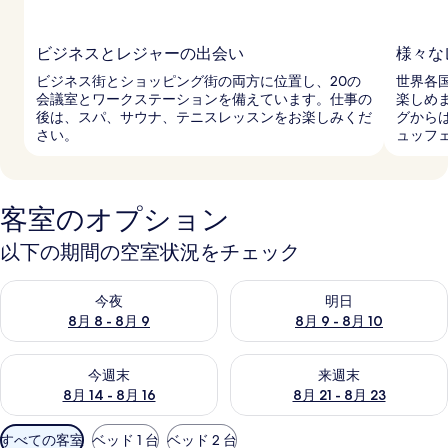
ビジネスとレジャーの出会い
様々な
ビジネス街とショッピング街の両方に位置し、20の
世界各
会議室とワークステーションを備えています。仕事の
楽しめ
後は、スパ、サウナ、テニスレッスンをお楽しみくだ
グから
さい。
ュッフ
客室のオプション
以下の期間の空室状況をチェック
今夜 8月 8 - 8月 9 の空室状況をチェック
明日 8月 9 - 8月 10 の空室
今夜
明日
8月 8 - 8月 9
8月 9 - 8月 10
今週末 8月 14 - 8月 16 の空室状況をチェック
来週末 8月 21 - 8月 23 の
今週末
来週末
8月 14 - 8月 16
8月 21 - 8月 23
利
すべての客室
ベッド 1 台
ベッド 2 台