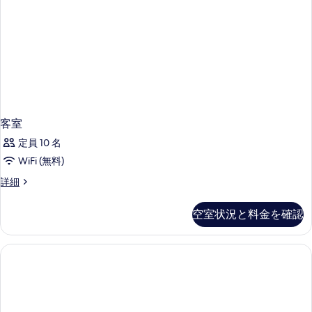
写
の
真
詳
細
を
表
示
す
る
客室
定員 10 名
WiFi (無料)
客
詳細
室
の
空室状況と料金を確認
詳
細