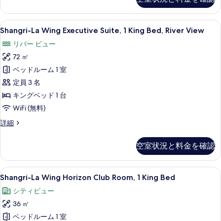
ス
エ
グ
イ
ゼ
Shangri-
Shangri-La Wing Executive 
ー
11
ク
Shangri-La Wing Executive Suite, 1 King Bed, River View
La
テ
ト
リバー ビュー
ィ
Wing
キ
ブ
72 ㎡
Executive
ス
ン
Suite,
ベッドルーム 1 室
イ
グ
1
ー
定員 3 名
ベ
ト
King
キングベッド 1 台
キ
Bed,
ッ
WiFi (無料)
ン
River
ド
グ
Shangri-
詳細
View
ベ
1
La
ッ
の
Wing
台
ド
空室状況と料金を確認
Executive
す
1
の
Suite,
台
べ
す
1
の
Shangri-
ミニバー、セーフティボックス (室内
7
King
て
Shangri-La Wing Horizon Club Room, 1 King Bed
べ
詳
La
Bed,
細
の
シティビュー
て
River
Wing
写
View
36 ㎡
の
Horizon
の
真
Club
ベッドルーム 1 室
写
詳