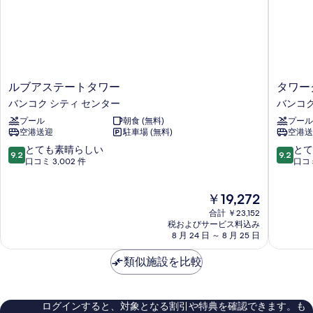
ル
タ
ルブアステートタワー
タワー
ブ
ワ
バンコク シティ センター
バンコク
ア
ー
プール
朝食 (無料)
プール
ス
ク
空港送迎
駐車場 (無料)
空港送
テ
ラ
ー
ブ
10
10
とても素晴らしい
とて
9.2
9.2
ト
ア
段
段
口コミ 3,002 件
口コミ
タ
ッ
階
階
ワ
ト
中
中
現
￥19,272
ー
レ
9.2、
9.2、
在
バ
ブ
と
と
合計 ￥23,152
の
ン
ア
て
て
税およびサービス料込み
料
コ
8 月 24 日 ～ 8 月 25 日
バ
も
も
金
ク
ン
素
素
は
シ
類似施設を比較
コ
晴
晴
￥19,272
テ
ク
ら
ら
ィ
シ
し
し
セ
テ
い、
い、
ログインすると、対象となる割引や特典を確認できます。も
ン
ィ
口
口