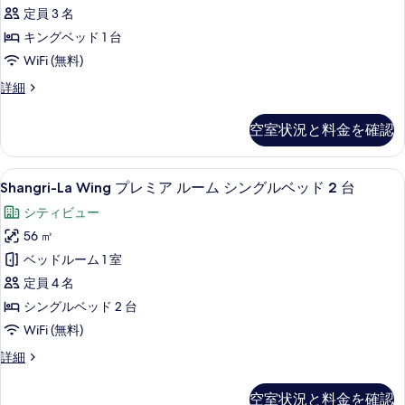
1
グ
す
定員 3 名
台
ベ
べ
キングベッド 1 台
ッ
の
て
WiFi (無料)
ド
す
1
の
Krungthep
詳細
台
べ
Wing
写
の
Deluxe
て
詳
空室状況と料金を確認
真
Suite
細
の
の
を
写
詳
Shangri-
Shangri-La Wing プレミア 
表
8
細
Shangri-La Wing プレミア ルーム シングルベッド 2 台
真
La
示
シティビュー
を
Wing
す
56 ㎡
表
プ
る
ベッドルーム 1 室
示
レ
定員 4 名
す
ミ
シングルベッド 2 台
る
ア
WiFi (無料)
ル
ー
Shangri-
詳細
La
ム
Wing
空室状況と料金を確認
プ