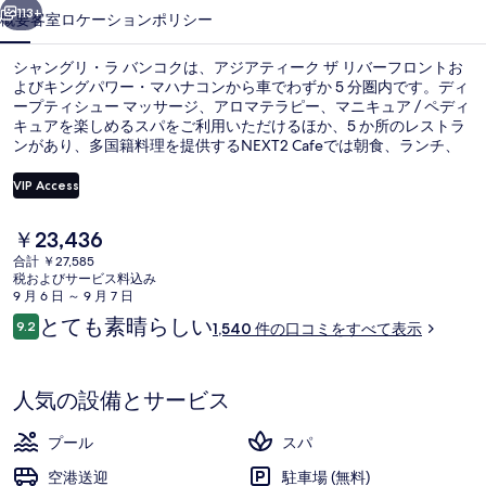
ン
113+
概要
客室
ロケーション
ポリシー
コ
シャングリ・ラ バンコクは、アジアティーク ザ リバーフロントお
ク
よびキングパワー・マハナコンから車でわずか 5 分圏内です。ディ
ープティシュー マッサージ、アロマテラピー、マニキュア / ペディ
の
キュアを楽しめるスパをご利用いただけるほか、5 か所のレストラ
写
ンがあり、多国籍料理を提供するNEXT2 Cafeでは朝食、ランチ、
ディナーをお召し上がりいただけます。この高級ホテルにあるその
真
他設備には 2 つの屋外プール、プールサイドバー、およびフィット
VIP Access
ネスクラブ (スタッフ常駐)があります。親切なスタッフや朝食が旅
ギ
行者の高い評価を得ています。周辺ではさまざまな公共交通機関を
現
￥23,436
利用できます。地下鉄 サパーンタークシン BTS 駅までは 6 分、BTS
2 つの屋外プール、営業時間 7:00 ～
ャ
在
スラサック駅までは 12 分です。
合計 ￥27,585
の
税およびサービス料込み
ラ
料
9 月 6 日 ～ 9 月 7 日
金
リ
口
とても素晴らしい
9.2
1,540 件の口コミをすべて表示
は
10段階中9.2
コ
ー
￥23,436
ミ
で
す
人気の設備とサービス
プール
スパ
空港送迎
駐車場 (無料)