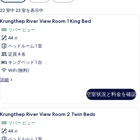
用
可
22 室中 22 室を表示中
能
Krungthep
客室の設備とサービス
7
Krungthep River View Room 1 King Bed
な
River
客
リバー ビュー
View
室
44 ㎡
Room
の
1
ベッドルーム 1 室
絞
King
定員 4 名
り
Bed
キングベッド 1 台
込
の
WiFi (無料)
み
す
条
Krungthep
詳細
べ
件
River
View
て
空室状況と料金を確認
Room
の
1
King
写
Krungthep
ミニバー、セーフティボックス (室内
7
Bed
Krungthep River View Room 2 Twin Beds
真
River
の
リバー ビュー
を
詳
View
細
44 ㎡
Room
表
2
ベッドルーム 1 室