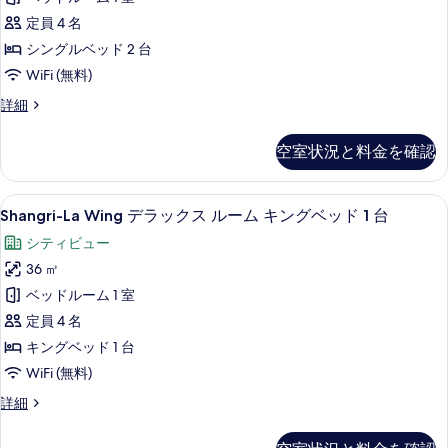
示
Twin
定員 4 名
す
Beds
シングルベッド 2 台
る
の
WiFi (無料)
す
Krungthep
詳細
べ
River
View
て
空室状況と料金を確認
Room
の
2
Twin
写
Shangri-
ミニバー、セーフティボックス (室内
7
Beds
Shangri-La Wing デラックス ルーム キングベッド 1 台
真
La
の
シティビュー
を
詳
Wing
細
36 ㎡
デ
表
ベッドルーム 1 室
ラ
示
定員 4 名
ッ
す
キングベッド 1 台
ク
る
WiFi (無料)
ス
ル
Shangri-
詳細
La
ー
Wing