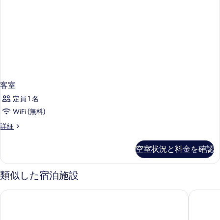
客室
定員 1 名
WiFi (無料)
客
詳細
室
の
空室状況と料金を確認
詳
細
類似した宿泊施設
ルブアステートタワー
タワーク