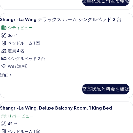
空室状況と料金を確認
ム
デ
ラ
キ
ッ
Shangri-
Shangri-La Wing デラックス
ン
8
ク
Shangri-La Wing デラックス ルーム シングルベッド 2 台
La
ス
グ
シティビュー
ル
Wing
ベ
ー
36 ㎡
デ
ム
ッ
ベッドルーム 1 室
ラ
キ
ド
ン
定員 4 名
ッ
1
グ
シングルベッド 2 台
ク
ベ
台
WiFi (無料)
ッ
ス
の
ド
ル
Shangri-
詳細
1
す
La
台
ー
Wing
べ
の
空室状況と料金を確認
ム
デ
詳
て
ラ
シ
細
の
ッ
Shangri-
ミニバー、セーフティボックス (室内
ン
9
ク
Shangri-La Wing, Deluxe Balcony Room, 1 King Bed
写
La
ス
グ
リバー ビュー
真
ル
Wing,
ル
ー
42 ㎡
を
Deluxe
ム
ベ
Balcony
ベッドルーム 1 室
表