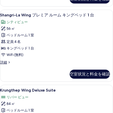
Horizon
べ
Club
て
Room,
Shangri-
ミニバー、セーフティボックス (室内
7
2
Shangri-La Wing プレミア ルーム キングベッド 1 台
の
La
Twin
写
シティビュー
Beds
Wing
の
真
56 ㎡
プ
詳
を
ベッドルーム 1 室
レ
細
表
定員 4 名
ミ
示
キングベッド 1 台
ア
す
WiFi (無料)
ル
る
ー
Shangri-
詳細
La
ム
Wing
空室状況と料金を確認
キ
プ
レ
ン
ミ
Krungthep
Krungthep Wing Deluxe S
グ
9
ア
Krungthep Wing Deluxe Suite
Wing
ル
ベ
リバー ビュー
ー
Deluxe
ッ
ム
84 ㎡
Suite
キ
ド
の
ベッドルーム 1 室
ン