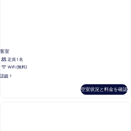
客室
定員 1 名
WiFi (無料)
客
詳細
室
の
空室状況と料金を確認
詳
細