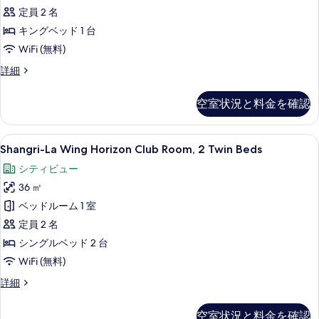
を
Room,
細
定員 2 名
真
1
表
キングベッド 1 台
を
King
示
WiFi (無料)
表
Bed
す
示
Shangri-
詳細
の
La
る
す
す
Wing
空室状況と料金を確認
る
Horizon
べ
Club
て
Room,
Shangri-
ミニバー、セーフティボックス (室内
7
1
Shangri-La Wing Horizon Club Room, 2 Twin Beds
の
La
King
写
シティビュー
Bed
Wing
の
真
36 ㎡
Horizon
詳
を
Club
ベッドルーム 1 室
細
Room,
表
定員 2 名
2
示
シングルベッド 2 台
Twin
す
WiFi (無料)
Beds
る
Shangri-
詳細
の
La
す
Wing
空室状況と料金を確認