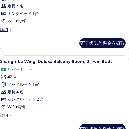
シ
ッ
Room,
ン
定員 4 名
示
ド
グ
1
キングベッド 1 台
す
ル
2
King
WiFi (無料)
ベ
る
Bed
台
ッ
Shangri-
詳細
ド
の
の
La
2
す
Wing,
す
台
空室状況と料金を確認
Deluxe
べ
の
べ
Balcony
詳
て
て
Room,
細
Shangri-
Shangri-La Wing, Deluxe Balcony
9
1
Shangri-La Wing, Deluxe Balcony Room, 2 Twin Beds
の
の
La
King
写
リバー ビュー
写
Bed
Wing,
の
真
42 ㎡
真
Deluxe
詳
を
Balcony
ベッドルーム 1 室
を
細
Room,
表
定員 4 名
表
2
示
シングルベッド 2 台
示
Twin
す
WiFi (無料)
す
Beds
る
る
Shangri-
詳細
の
La
す
Wing,
空室状況と料金を確認