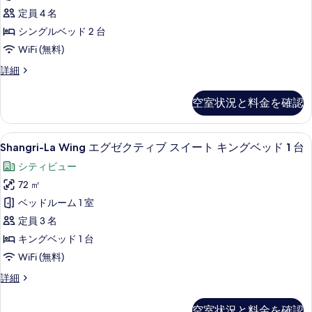
を
View
細
定員 4 名
Room,
表
シングルベッド 2 台
2
示
WiFi (無料)
Twin
す
Shangri-
詳細
Beds
La
る
の
Wing
空室状況と料金を確認
Deluxe
す
River
べ
View
Shangri-
Shangri-La Wing エグゼクテ
8
Room,
て
Shangri-La Wing エグゼクティブ スイート キングベッド 1 台
La
2
の
シティビュー
Twin
Wing
写
Beds
72 ㎡
エ
の
真
ベッドルーム 1 室
グ
詳
を
細
定員 3 名
ゼ
表
キングベッド 1 台
ク
示
WiFi (無料)
テ
す
ィ
Shangri-
詳細
La
る
ブ
Wing
空室状況と料金を確認