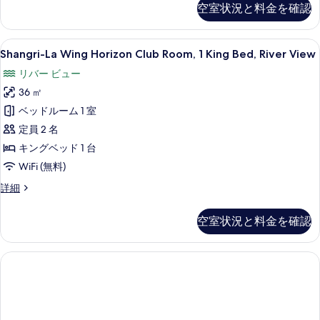
す
空室状況と料金を確認
Horizon
べ
Executive
て
Suite,
Shangri-
Shangri-La Wing Horizon Cl
6
1
Shangri-La Wing Horizon Club Room, 1 King Bed, River View
の
La
King
写
リバー ビュー
Bed
Wing
の
真
36 ㎡
Horizon
詳
を
Club
ベッドルーム 1 室
細
Room,
表
定員 2 名
1
示
キングベッド 1 台
King
す
WiFi (無料)
Bed,
る
Shangri-
詳細
River
La
View
Wing
空室状況と料金を確認
の
Horizon
Club
す
Room,
べ
1
King
て
Bed,
の
River
View