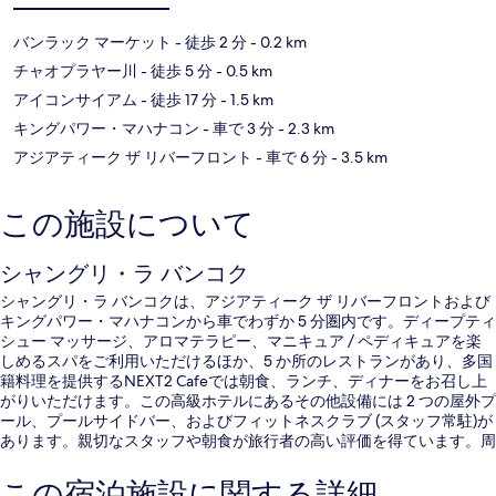
バンラック マーケット
- 徒歩 2 分
- 0.2 km
チャオプラヤー川
- 徒歩 5 分
- 0.5 km
アイコンサイアム
- 徒歩 17 分
- 1.5 km
キングパワー・マハナコン
- 車で 3 分
- 2.3 km
アジアティーク ザ リバーフロント
- 車で 6 分
- 3.5 km
この施設について
シャングリ・ラ バンコク
シャングリ・ラ バンコクは、アジアティーク ザ リバーフロントおよび
キングパワー・マハナコンから車でわずか 5 分圏内です。ディープティ
シュー マッサージ、アロマテラピー、マニキュア / ペディキュアを楽
しめるスパをご利用いただけるほか、5 か所のレストランがあり、多国
籍料理を提供するNEXT2 Cafeでは朝食、ランチ、ディナーをお召し上
がりいただけます。この高級ホテルにあるその他設備には 2 つの屋外プ
ール、プールサイドバー、およびフィットネスクラブ (スタッフ常駐)が
あります。親切なスタッフや朝食が旅行者の高い評価を得ています。周
辺ではさまざまな公共交通機関を利用できます。地下鉄 サパーンター
クシン BTS 駅までは 6 分、BTS スラサック駅までは 12 分です。
この宿泊施設に関する詳細