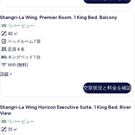
シ
レ
ン
ミ
Shangri-
Shangri-La Wing, Premier R
グ
8
ア
Shangri-La Wing, Premier Room, 1 King Bed, Balcony
La
ル
ル
リバー ビュー
ー
Wing, Premier
ベ
ム
42 ㎡
Room,
シ
ッ
1
ベッドルーム 1 室
ン
ド
King
グ
定員 4 名
2
ル
Bed,
キングベッド 1 台
ベ
台
Balcony
WiFi (無料)
ッ
の
の
ド
Shangri-
詳細
2
す
す
La
台
Wing, Premier
べ
べ
の
空室状況と料金を確認
Room,
詳
て
て
1
細
の
の
King
Shangri-
Shangri-La Wing Horizon Exe
6
Bed,
Shangri-La Wing Horizon Executive Suite, 1 King Bed, River
写
写
La
Balcony
View
真
真
の
Wing
リバー ビュー
詳
を
を
Horizon
細
72 ㎡
Executive
表
表