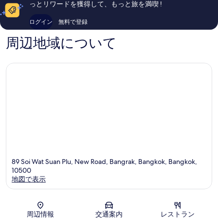
っとリワードを獲得して、もっと旅を満喫 !
タ
セ
コ
コ
ー
ン
ミ
ミ
ログイン
無料で登録
タ
3,002
1,009
ー
件
件
周辺地域について
件
件
の
の
口
口
コ
コ
ミ
ミ
89 Soi Wat Suan Plu, New Road, Bangrak, Bangkok, Bangkok,
10500
地図で表示
地図
周辺情報
交通案内
レストラン