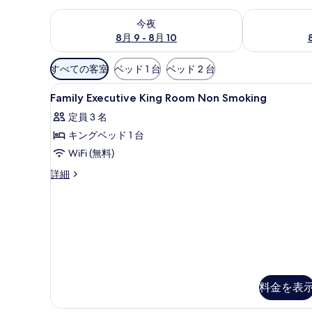
今夜 8月 9 - 8月 10 の空室状況をチェック
明日 8月 10 
今夜
8月 9 - 8月 10
利
すべての客室
ベッド 1 台
ベッド 2 台
用
Family
高級寝具、ミニバー、セーフティ
可
2
Family Executive King Room Non Smoking
Executive
能
定員 3 名
King
な
キングベッド 1 台
Room
客
Non
WiFi (無料)
室
Smoking
の
Family
詳細
の
絞
Executive
King
り
す
Room
込
べ
Non
み
Smoking
て
条
の
の
詳
件
細
写
料金を表
真