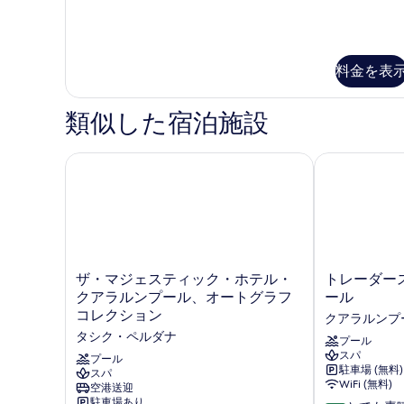
ル
の
の
の
ベ
詳
写
す
ッ
細
ド
真
べ
2
料金を表
を
て
台
表
の
の
類似した宿泊施設
詳
示
写
細
す
真
ザ・マジェスティック・ホテル・クアラルンプール、
トレーダース
る
を
表
示
す
る
ザ・
ト
ザ・マジェスティック・ホテル・
トレーダース
マ
レ
クアラルンプール、オートグラフ
ール
ジ
ー
コレクション
クアラルンプ
ェ
ダ
タシク・ペルダナ
ス
ー
プール
スパ
テ
ス
プール
駐車場 (無料)
ィ
スパ
ホ
WiFi (無料)
空港送迎
ッ
テ
駐車場あり