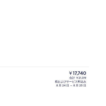
ルーム キングベッド 1 台 | 高級寝具、ミニバー、セーフティボックス (室内)
ロビー
現
￥17,740
在
合計 ￥21,319
の
税およびサービス料込み
ンジ
サウナ、ホットタブ、ボディ トリー
料
8 月 24 日 ～ 8 月 25 日
金
は
￥17,740
で