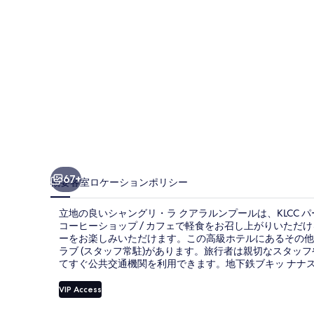
ア
ラ
ル
ン
プ
ー
ル
の
67+
概要
客室
ロケーション
ポリシー
写
立地の良いシャングリ・ラ クアラルンプールは、KLCC パ
真
コーヒーショップ / カフェで軽食をお召し上がりいただ
ーをお楽しみいただけます。この高級ホテルにあるその他
ギ
ラブ (スタッフ常駐)があります。旅行者は親切なスタッ
ャ
てすぐ公共交通機関を利用できます。地下鉄ブキッ ナナス駅
ラ
VIP Access
リ