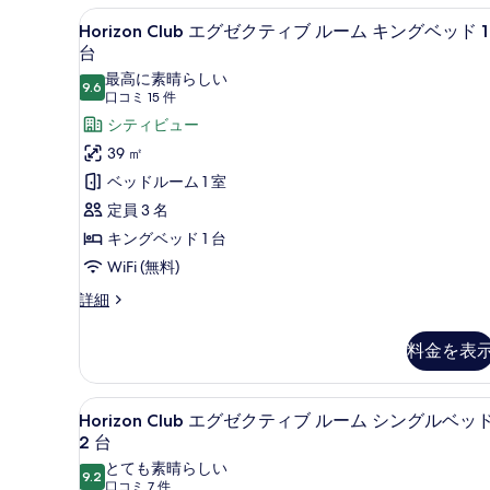
を
Horizon
Horizon Club エグゼク
5
表
Horizon Club エグゼクティブ ルーム キングベッド 1
Club
台
示
エ
最高に素晴らしい
す
9.6
10 点中 9.6
グ
(口
口コミ 15 件
る
コ
ゼ
シティビュー
ミ
ク
39 ㎡
15
テ
ベッドルーム 1 室
件)
ィ
定員 3 名
ブ
キングベッド 1 台
ル
WiFi (無料)
ー
Horizon
詳細
Club
ム
エ
料金を表
キ
グ
ゼ
ン
ク
Horizon
Horizon Club エグゼク
グ
5
テ
Horizon Club エグゼクティブ ルーム シングルベッ
Club
ィ
ベ
2 台
ブ
エ
ッ
とても素晴らしい
ル
9.2
10 点中 9.2
グ
(口
口コミ 7 件