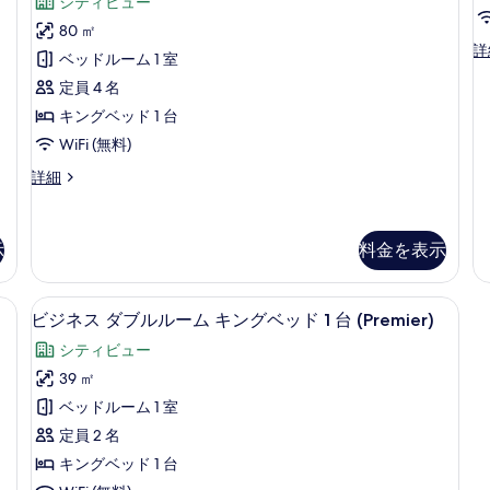
コ
リ
シティビュー
ッ
ン
(Selection)
2
ド
ミ
グ
ー
80 ㎡
の
1
ル
5
Ex
詳
ル
ベッドルーム 1 室
す
台
ベ
Ki
件)
浴
ッ
ー
定員 4 名
R
べ
槽
ド
の
ム
キングベッド 1 台
て
(Selection)
2
詳
の
台
キ
WiFi (無料)
の
細
詳
の
ン
写
フ
詳細
細
詳
ァ
細
グ
真
ミ
ベ
を
リ
示
料金を表示
ー
ッ
表
ル
ド
示
ー
ボックス (室内)、デスク
ビジネス ダブルルーム キングベッド 1 台
ビ
1
ム
6
す
ビジネス ダブルルーム キングベッド 1 台 (Premier)
キ
ジ
台
る
シティビュー
ン
ネ
禁
グ
39 ㎡
ス
ベ
煙
ベッドルーム 1 室
ッ
ダ
(Premier)
ド
定員 2 名
ブ
の
1
キングベッド 1 台
台
ル
す