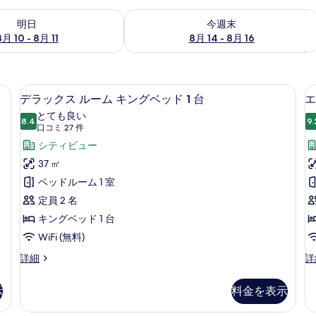
- 8月 11 の空室状況をチェック
今週末 8月 14 - 8月 16 の空室状況を
明日
今週末
8月 10 - 8月 11
8月 14 - 8月 16
ボックス (室内)、デスク
デラックス ルーム キングベッド 1 台
デ
7
デラックス ルーム キングベッド 1 台
エ
ラ
とても良い
8.4
9.
10 点中 8.4
ッ
(口
口コミ 27 件
コ
ク
シティビュー
ミ
ス
37 ㎡
27
ル
ベッドルーム 1 室
件)
ー
定員 2 名
ム
キングベッド 1 台
キ
WiFi (無料)
ン
デ
エ
詳細
詳
ラ
グ
グ
ッ
ゼ
示
料金を表示
ベ
ク
ク
ス
テ
ッ