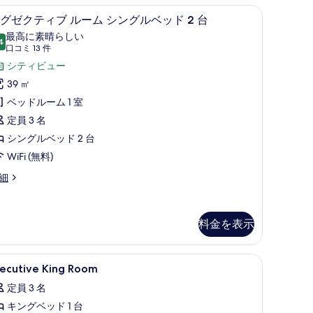
、デスク
ス (室内)、デスク
高級寝具、ミニバー、セーフティボックス (室
エ
ベ
6
グゼクティブ ルーム シングルベッド 2 台
グ
ッ
最高に素晴らしい
4
10 点中 9.4
ゼ
(口
ド
口コミ 13 件
コ
ク
シティビュー
ミ
台
テ
39 ㎡
13
の
ィ
ベッドルーム 1 室
件)
す
ブ
定員 3 名
べ
ル
シングルベッド 2 台
て
ー
WiFi (無料)
の
ム
細
写
シ
真
ン
料金を表示
を
グ
表
ル
内)、デスク
ス (室内)、デスク
xecutive
高級寝具、ミニバー、セーフティボックス (室
示
ベ
4
xecutive King Room
ing
す
ッ
定員 3 名
oom
る
ド
キングベッド 1 台
の