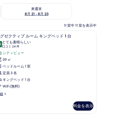
チェック
来週末 8月 21 - 8月 23 の空室状況をチェック
来週末
8月 21 - 8月 23
11 室中 11 室を表示中
 | 高級寝具、ミニバー、セーフティボックス (室内)、デスク
高級寝具、ミニバー、セーフティボックス (室
エ
6
グゼクティブ ルーム キングベッド 1 台
グ
とても素晴らしい
2
10 点中 9.2
ゼ
(口
口コミ 24 件
コ
ク
シティビュー
ミ
テ
39 ㎡
24
ィ
ベッドルーム 1 室
件)
ブ
定員 3 名
ル
キングベッド 1 台
ー
WiFi (無料)
ム
細
キ
料金を表示
ン
グ