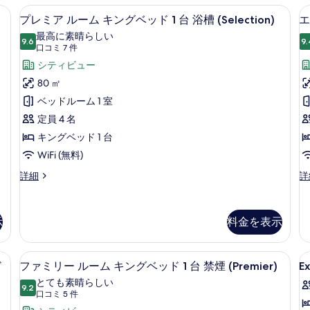
ル
ィ
ティブ ルーム キングベッド 1 台 | 高級寝具、ミニバー、セーフティボックス (室内)
高級寝具、ミニバー、セーフティボック
プ
ド
5
ー
ブ
プレミア ルーム キングベッド 1 台 浴槽 (Selection)
エ
レ
1
ム
ル
最高に素晴らしい
キ
9.6
ー
9.
台
10 点中 9.6
ミ
(口
口コミ 7 件
ン
ム
コ
の
ア
シティビュー
1
グ
キ
ミ
ベ
ン
す
ル
80 ㎡
ッ
グ
7
べ
ー
ベッドルーム 1 室
ド
ベ
件)
1
ッ
て
ム
定員 4 名
台
ド
の
キ
キングベッド 1 台
の
1
写
詳
台
ン
WiFi (無料)
細
の
真
グ
プ
エ
詳細
詳
詳
レ
グ
を
ベ
細
ミ
ゼ
表
ッ
ア
ク
示
料金を表示
ル
テ
示
ド
ー
ィ
す
1
ム
ブ
ティブ ルーム シングルベッド 2 台 | 高級寝具、ミニバー、セーフティボックス (室
高級寝具、ミニバー、セーフティボック
E
フ
台
る
キ
ル
9
ド
ファミリー ルーム キングベッド 1 台 禁煙 (Premier)
E
K
ン
ー
ァ
浴
とても素晴らしい
グ
ム
9.2
R
10 点中 9.2
ミ
(口
口コミ 5 件
槽
ベ
シ