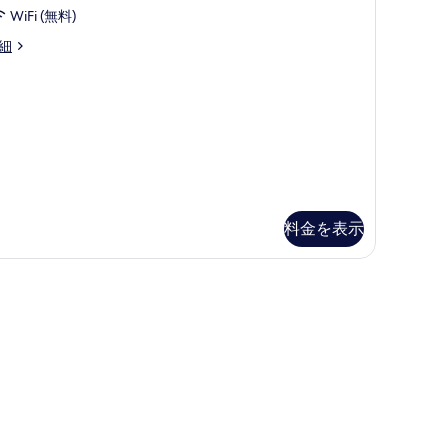
WiFi (無料)
す
台
べ
ecutive
細
の
ng
て
oom
す
の
べ
写
て
真
の
を
写
表
真
示
料金を表示
を
す
表
 (Premier) | 高級寝具、ミニバー、セーフティボックス (室内)、デスク
る
示
す
る