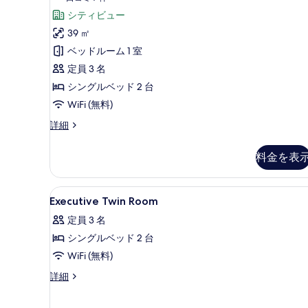
ド
ー
コ
ゼ
シティビュー
ム
1
キ
ミ
ク
39 ㎡
台
ン
7
テ
ベッドルーム 1 室
グ
の
件)
ベ
ィ
定員 3 名
す
ッ
ブ
シングルベッド 2 台
べ
ド
1
ル
WiFi (無料)
て
台
ー
Horizon
詳細
の
の
Club
詳
ム
写
エ
細
料金を表
シ
真
グ
ゼ
ン
を
ク
Executive
高級寝具、ミニバー、セーフティ
グ
表
5
テ
Executive Twin Room
Twin
ィ
ル
示
定員 3 名
ブ
Room
ベ
す
ル
シングルベッド 2 台
の
ッ
ー
る
WiFi (無料)
す
ム
ド
シ
べ
Executive
詳細
2
ン
Twin
て
グ
台
Room