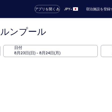
•
アプリを開く
JPY
宿泊施設を登録
ラルンプール
日付