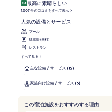
口
最高に素晴らしい
9.4
10段階中9.4
ー
シティ ビュ
コ
1,007 件の口コミをすべて表示
ミ
人気の設備とサービス
プール
駐車場 (無料)
レストラン
すべて見る
主な設備 / サービス
(12)
家族向け設備 / サービス
(6)
この宿泊施設をおすすめする理由