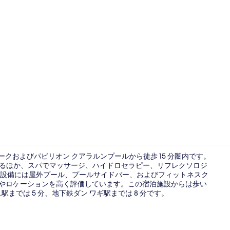
デラックス 
ークおよびパビリオン クアラルンプールから徒歩 15 分圏内です。
けるほか、スパでマッサージ、ハイドロセラピー、リフレクソロジ
設備には屋外プール、プールサイドバー、およびフィットネスク
ロビーラウ
フやロケーションを高く評価しています。この宿泊施設からは歩い
までは 5 分、地下鉄ダン ワギ駅までは 8 分です。