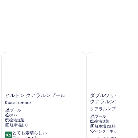
ンプール
ヒルトン クアラルンプール
ダブルツリー バイ ヒ
ヒ
ダ
ヒルトン クアラルンプール
ダブルツリー バイ ヒ
ル
ブ
クアラルンプール
Kuala Lumpur
ト
ル
クアラルンプール シティ
プール
ン
ツ
スパ
ク
リ
プール
空港送迎
空港送迎
ア
ー
駐車場あり
駐車場 (無料)
ラ
バ
インターネットアクセス
10
とても素晴らしい
ル
イ
9.2
段
口コミ 1,006 件