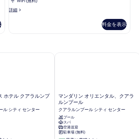
禁
WiFi (無料)
ル
べ
煙
ビ
詳細
(Premier)
ー
て
ジ
の
ム
ネ
の
詳
示
料金を表示
ス
細
キ
写
ダ
ン
真
ブ
ル
グ
を
ル
ベ
表
ー
オートグラフ コレクション
 ホテル クアラルンプール
マンダリン オリエンタル、クアラ ル
ム
ッ
示
キ
ド
す
ン
1
グ
る
ベ
台
ッ
(Premier)
ド
マ
 ホテル クアラルンプ
マンダリン オリエンタル、クアラ
1
の
ン
ルンプール
台
ダ
す
ール シティ センター
クアラルンプール シティ センター
(Premier)
リ
べ
の
ン
プール
詳
スパ
オ
て
細
空港送迎
リ
の
駐車場 (無料)
エ