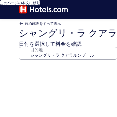
このページの本文に移動
宿泊施設をすべて表示
シャングリ・ラ クア
日付を選択して料金を確認
目的地
シ
ャ
ン
グ
リ・
ラ
ク