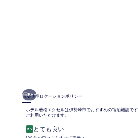
エ
ク
セ
ル
の
写
真
ギ
ャ
ラ
56+
概要
客室
ロケーション
ポリシー
リ
ホテル若松エクセルは伊勢崎市でおすすめの宿泊施設です。WiFi
ー
ご利用いただけます。
口
とても良い
8.2
10段階中8.2
コ
132 件の口コミをすべて表示