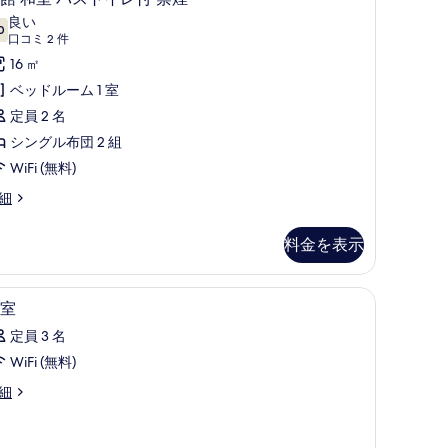
館
ム
良い
0
10 点中 7.0
和
(口
バ
口コミ 2 件
コ
室
16 ㎡
ス
ミ
バ
ベッドルーム 1 室
ト
2
ス
定員 2 名
イ
件)
ト
シングル布団 2 組
レ
イ
WiFi (無料)
付
レ
喫
細
付
煙
料金を表示
禁
可
煙
の
 禁煙 | セーフティボックス (室内)、WiFi (無料)
セーフティボックス (室内)、WiFi (無料)
客
の
す
1
室
室
す
べ
定員 3 名
の
べ
て
WiFi (無料)
す
て
の
細
べ
の
写
て
写
真