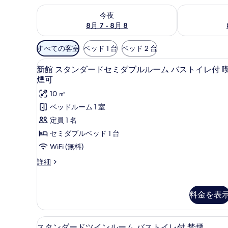
今夜 8月 7 - 8月 8 の空室状況をチェック
明日 8月 8 
今夜
8月 7 - 8月 8
利
すべての客室
ベッド 1 台
ベッド 2 台
用
セーフティボックス (室内)、WiF
新
可
5
新館 スタンダードセミダブルルーム バストイレ付 
館
能
煙可
な
ス
10 ㎡
客
タ
ベッドルーム 1 室
室
ン
定員 1 名
の
ダ
セミダブルベッド 1 台
絞
ー
り
WiFi (無料)
ド
込
新
詳細
み
セ
館
条
ス
ミ
タ
件
料金を表
ダ
ン
ダ
ブ
ー
スタンダードツインルーム バストイ
ス
ル
5
ド
スタンダードツインルーム バストイレ付 禁煙