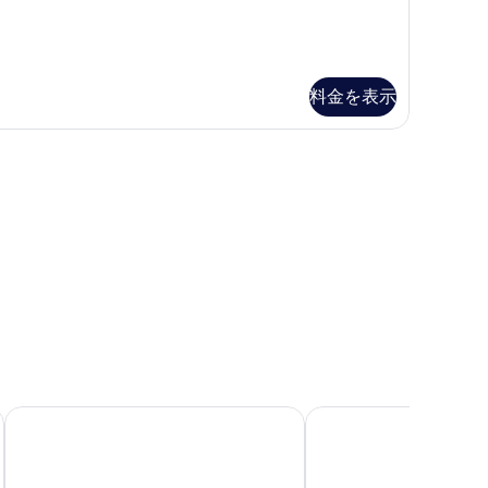
の
真
を
写
を
表
真
表
示
を
示
す
料金を表示
表
す
る
示
る
)
す
る
Harvest Hotel
ホテルルートイン伊勢