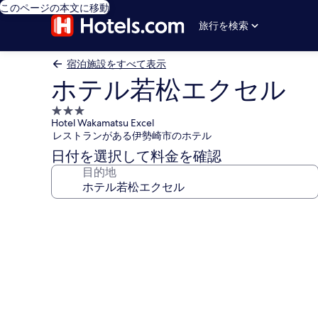
このページの本文に移動
旅行を検索
宿泊施設をすべて表示
ホテル若松エクセル
3.0
Hotel Wakamatsu Excel
つ
レストランがある伊勢崎市のホテル
星
日付を選択して料金を確認
宿
目的地
泊
施
設
ホ
テ
ル
若
松