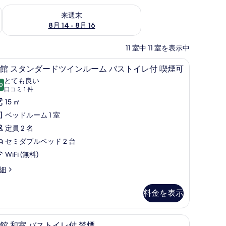
ェック
来週末 8月 14 - 8月 16 の空室状況をチェック
来週末
8月 14 - 8月 16
11 室中 11 室を表示中
)
本館 スタンダードツインルーム バストイレ付 喫煙可
本
5
館 スタンダードツインルーム バストイレ付 喫煙可
館
とても良い
0
10 点中 8.0
ス
(口
口コミ 1 件
コ
タ
15 ㎡
ミ
ン
ベッドルーム 1 室
1
ダ
定員 2 名
件)
ー
セミダブルベッド 2 台
ド
WiFi (無料)
ツ
細
イ
料金を表示
ン
ル
 禁煙 | セーフティボックス (室内)、WiFi (無料)
本館 和室 バストイレ付 禁煙 | セーフティボックス
本
ー
6
館 和室 バストイレ付 禁煙