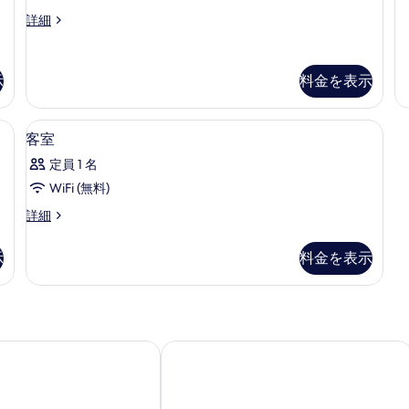
細
セ
付
真
付
細
ス
詳細
禁
ミ
禁
を
タ
煙
ダ
ン
煙
表
の
ダ
詳
ブ
の
示
示
料金を表示
ー
細
ル
す
ド
す
セ
ル
べ
る
i (無料)
セーフティボックス (室内)、WiFi (無料
客
ミ
1
客室
ー
て
ダ
室
定員 1 名
ブ
ム
の
の
ル
WiFi (無料)
バ
写
す
ル
客
詳細
ー
ス
真
べ
室
ム
ト
を
て
の
バ
示
料金を表示
詳
イ
ス
表
の
細
ト
レ
示
写
イ
付
す
レ
真
付
禁
る
を
伊勢崎駅南〉
禁
ホテル伊勢崎イースト
煙
煙
表
の
の
示
詳