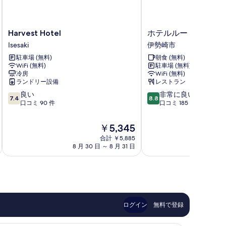
Harvest
ホ
Harvest Hotel
ホテルルートイン伊
Hotel
テ
Isesaki
伊勢崎市
Isesaki
ル
駐車場 (無料)
朝食 (無料)
ル
WiFi (無料)
駐車場 (無料)
ー
冷房
WiFi (無料)
ト
ランドリー設備
レストラン
イ
10
10
良い
非常に良い
ン
7.4
8.8
段
段
口コミ 90 件
口コミ 185 件
伊
階
階
勢
中
中
崎
現
￥5,345
7.4、
8.8、
イ
在
合計 ￥5,885
良
非
ン
の
8 月 30 日 ～ 8 月 31 日
9 
い、
常
タ
料
口
に
ー
金
コ
良
伊
は
ミ
い、
勢
￥5,345
90
口
崎
件
コ
市
件
ミ
ログイン
無料で登録
の
185
口
件