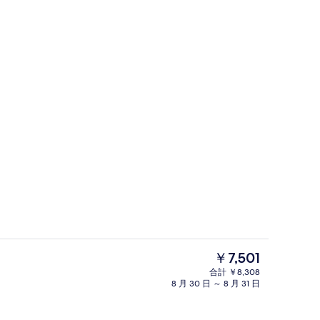
ロビー
現
￥7,501
在
合計 ￥8,308
の
8 月 30 日 ～ 8 月 31 日
セーフティボックス (室内)、WiFi (無料
料
金
は