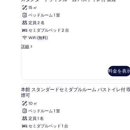
タ
セ
ル
15 ㎡
ミ
ン
ー
ダ
ベッドルーム 1 室
ダ
ム
ブ
定員 2 名
ル
ー
バ
ル
セミダブルベッド 2 台
ド
ス
ー
WiFi (無料)
ム
ツ
ト
バ
ス
詳細
イ
イ
ス
タ
ト
ン
ン
レ
イ
ダ
ル
付
レ
ー
料金を表
ー
付
喫
ド
喫
ツ
ム
煙
煙
イ
本館 スタンダードセミダブルルーム
本
バ
可
可
ン
5
本館 スタンダードセミダブルルーム バストイレ付 
の
ル
館
ス
の
煙可
詳
ー
ス
ト
す
細
10 ㎡
ム
タ
バ
イ
べ
ベッドルーム 1 室
ス
ン
レ
て
定員 1 名
ト
ダ
付
イ
の
セミダブルベッド 1 台
レ