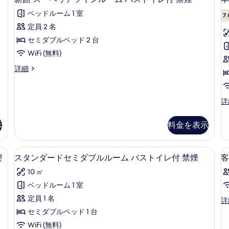
館
セ
ド
ル
ベッドルーム 1 室
ミ
ツ
7.
ス
ー
ダ
イ
定員 2 名
ー
ム
ブ
ン
セミダブルベッド 2 台
ル
ル
ペ
バ
ル
ー
WiFi (無料)
リ
ス
ー
ム
新
詳細
ム
バ
ア
ト
館
バ
ス
ツ
ス
イ
ス
ト
ー
ト
イ
イ
レ
本
詳
ペ
イ
レ
館
ン
付
リ
レ
付
和
ア
示
料金を表示
ル
付
喫
禁
室
ツ
禁
煙
バ
ー
煙
イ
煙
可
ス
 バストイレ付 喫煙可 | セーフティボックス (室内)、WiFi (無料)
ン
スタンダードセミダブルルーム バストイレ付
ス
ム
の
の
の
5
ト
喫
スタンダードセミダブルルーム バストイレ付 禁煙
客
ル
詳
詳
タ
イ
バ
す
ー
10 ㎡
細
細
レ
ン
ム
ス
べ
付
ベッドルーム 1 室
バ
ダ
ト
禁
て
ス
定員 1 名
客
詳
煙
ー
イ
ト
の
室
の
セミダブルベッド 1 台
イ
ド
の
レ
写
詳
レ
WiFi (無料)
詳