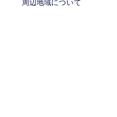
周辺地域について
件
件
の
の
口
口
コ
コ
ミ
ミ