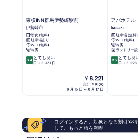
煙
す
煙
可
可
る
の
の
詳
東
ア
東横INN群馬伊勢崎駅前
アパホテル
す
細
横
パ
伊勢崎市
Isesaki
INN
ホ
べ
朝食 (無料)
駐車場 (無料)
群
テ
て
駐車場あり
WiFi (無料)
馬
ル
WiFi (無料)
冷房
伊
〈伊
の
冷房
ランドリー設
勢
勢
写
10
10
とても良い
とても良
崎
崎
8.4
8.2
段
段
口コミ 451 件
口コミ 293
真
駅
駅
階
階
前
南〉
を
中
中
伊
Isesaki
現
￥8,221
表
8.4、
8.2、
勢
在
合計 ￥9,100
と
と
崎
示
の
8 月 16 日 ～ 8 月 17 日
て
て
市
料
す
も
も
金
良
良
る
は
い、
い、
￥8,221
口
口
コ
コ
ログインすると、対象となる割引や特
ミ
ミ
して、もっと旅を満喫 !
451
293
件
件