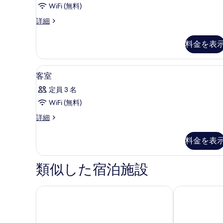
ー
禁
写
WiFi (無料)
付
ド
煙
真
禁
本
詳細
煙
セ
の
館
を
の
ス
ミ
す
表
料金を表
詳
タ
細
ダ
べ
示
ン
ダ
ブ
て
す
セーフティボックス (室内)、WiF
客
1
ー
客室
ル
の
る
室
ド
定員 3 名
セ
ル
写
の
ミ
WiFi (無料)
ー
真
す
ダ
客
詳細
ム
ブ
を
べ
室
ル
バ
表
て
の
ル
料金を表
詳
ス
示
ー
の
細
ム
ト
す
写
バ
類似した宿泊施設
イ
る
ス
真
ト
レ
を
東横INN群馬伊勢崎駅前
アパホテル〈
イ
付
表
レ
付
喫
示
喫