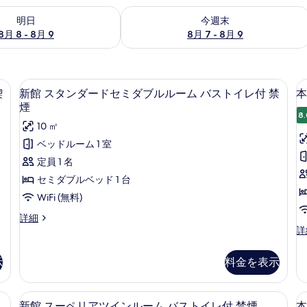
- 8月 9 の空室状況をチェック
今週末 8月 7 - 8月 9 の空室状況をチ
明日
今週末
8月 8 - 8月 9
8月 7 - 8月 9
i (無料)
セーフティボックス (室内)、WiFi (無料
新
5
喫
新館 スタンダードセミダブルルーム バストイレ付 禁
本
館
煙
8.
ス
10 ㎡
タ
ベッドルーム 1 室
ン
定員 1 名
ダ
セミダブルベッド 1 台
ー
WiFi (無料)
ド
新
詳細
セ
館
本
詳
ス
館
ミ
タ
ス
示
料金を表示
ダ
ン
タ
ダ
ン
ブ
ー
ダ
レ付 禁煙 | セーフティボックス (室内)、WiFi (無料)
新館 スーペリアツインルーム バストイレ付
新
ル
6
ド
ー
新館 スーペリアツインルーム バストイレ付 禁煙
本