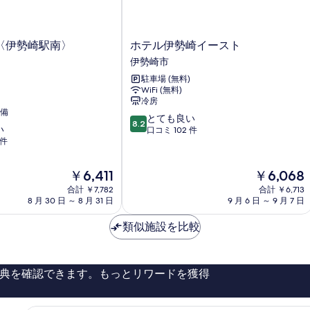
す
す
細
べ
る
て
ホ
〈伊勢崎駅南〉
ホテル伊勢崎イースト
の
テ
伊勢崎市
ル
写
駐車場 (無料)
伊
真
WiFi (無料)
勢
冷房
崎
を
備
10
イ
とても良い
表
8.2
い
段
ー
口コミ 102 件
 件
示
階
ス
中
ト
す
8.2、
伊
現
現
￥6,411
￥6,068
る
と
勢
在
在
合計 ￥7,782
合計 ￥6,713
て
崎
の
の
8 月 30 日 ～ 8 月 31 日
9 月 6 日 ～ 9 月 7 日
も
市
料
料
良
金
金
類似施設を比較
い、
は
は
口
￥6,411
￥6,068
コ
ミ
典を確認できます。もっとリワードを獲得
102
件
件