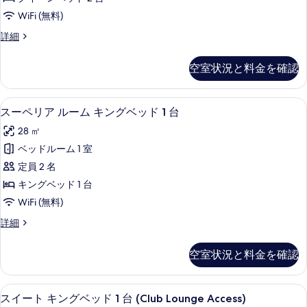
ル
WiFi (無料)
ー
ス
詳細
ム
ー
ク
ペ
空室状況と料金を確認
リ
イ
ア
ー
ル
スーペリア ルーム キングベッド 1 台
ス
5
ー
スーペリア ルーム キングベッド 1 台
ン
ー
ム
ベ
28 ㎡
ク
ペ
イ
ッ
ベッドルーム 1 室
リ
ー
ド
定員 2 名
ン
ア
2
ベ
キングベッド 1 台
ル
ッ
台
WiFi (無料)
ド
ー
の
2
ス
詳細
ム
台
ー
す
の
キ
ペ
べ
空室状況と料金を確認
詳
リ
ン
細
て
ア
グ
ル
の
スイート キングベッド 1 台 (Club L
ス
3
ー
スイート キングベッド 1 台 (Club Lounge Access)
ベ