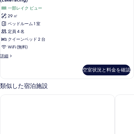
イ
レ
ド
キ
ペ
イ
ク
一部レイク ビュー
ン
1
ク
リ
グ
ビ
29 ㎡
ビ
台
ベ
ア
ュ
ュ
ベッドルーム 1 室
バ
ッ
ー
ル
ー
ド
定員 4 名
ル
の
1
ー
の
詳
クイーンベッド 2 台
コ
台
細
ム
す
バ
WiFi (無料)
ニ
ル
ク
べ
ー
ス
詳細
コ
イ
ー
て
ニ
(Lakefacing)
ペ
ー
ー
の
空室状況と料金を確認
の
リ
(Lakefacing)
ン
写
ア
す
の
ル
ベ
詳
類似した宿泊施設
真
べ
ー
細
ッ
を
ム
て
ノボテル ロトルア レイクサイド
スディマ
ク
ド
表
の
イ
2
示
写
ー
台
ン
す
真
ベ
バ
る
を
ッ
ル
ド
表