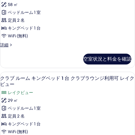
写
イ
ム
ッ
58 ㎡
キ
真
ー
ン
ド
ベッドルーム 1 室
を
ト
グ
1
定員 2 名
ベ
表
キ
台
ッ
キングベッド 1 台
示
ン
ド
の
WiFi (無料)
1
す
グ
す
台
ス
詳細
る
ベ
の
イ
べ
詳
ッ
ー
て
空室状況と料金を確認
細
ト
ド
の
キ
1
ン
写
クラブ ルーム キングベッド 1 台 ク
ク
15
グ
台
クラブ ルーム キングベッド 1 台 クラブラウンジ利用可 レイク
真
ラ
ベ
ビュー
(Club
ッ
を
ブ
Lounge
レイクビュー
ド
表
ル
1
Access)
29 ㎡
台
示
ー
の
ベッドルーム 1 室
(Club
す
ム
す
Lounge
定員 2 名
Access)
る
キ
べ
キングベッド 1 台
の
ン
て
詳
WiFi (無料)