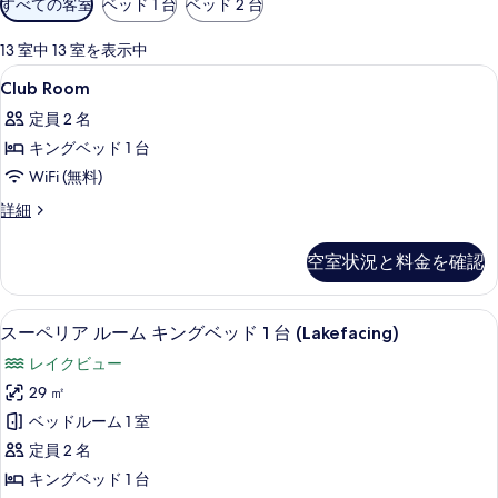
すべての客室
ベッド 1 台
ベッド 2 台
用
可
13 室中 13 室を表示中
能
Club
セーフティボックス (室内)、デスク、
5
Club Room
な
Room
客
定員 2 名
の
室
キングベッド 1 台
す
の
WiFi (無料)
べ
絞
Club
詳細
て
り
Room
込
の
の
空室状況と料金を確認
み
詳
写
条
細
真
件
スーペリア ルーム キングベッド 1 台 (
ス
を
7
スーペリア ルーム キングベッド 1 台 (Lakefacing)
ー
表
レイクビュー
ペ
示
29 ㎡
リ
す
ベッドルーム 1 室
ア
る
定員 2 名
ル
キングベッド 1 台
ー