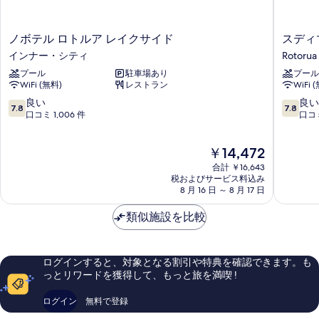
2
コ
示
台
ニ
バ
す
ノ
ス
ノボテル ロトルア レイクサイド
スディ
ー
ル
ボ
デ
る
インナー・シティ
Rotorua
コ
(Lakefacing)
テ
ィ
ニ
プール
駐車場あり
プール
ル
マ
の
ー
WiFi (無料)
レストラン
WiFi 
ロ
レ
(Lakefacing)
す
ト
イ
10
10
良い
良い
の
7.8
7.8
ル
ク
段
段
口コミ 1,006 件
口コミ
べ
詳
ア
ロ
階
階
細
て
レ
ト
中
中
現
￥14,472
イ
ル
の
7.8、
7.8、
在
ク
ア
良
良
合計 ￥16,643
写
の
サ
Rotorua
い、
い、
税およびサービス料込み
料
真
イ
8 月 16 日 ～ 8 月 17 日
口
口
金
ド
コ
コ
を
は
イ
類似施設を比較
ミ
ミ
表
￥14,472
ン
1,006
1,002
ナ
件
件
示
ー・
件
件
ログインすると、対象となる割引や特典を確認できます。も
す
シ
の
の
っとリワードを獲得して、もっと旅を満喫 !
テ
口
口
る
ィ
コ
コ
ログイン
無料で登録
ミ
ミ