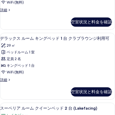
WiFi (無料)
ム
ス
詳細
キ
ー
ン
ペ
空室状況と料金を確認
リ
グ
ア
ベ
ル
デラックス ルーム キングベッド 1 台
デ
11
ー
デラックス ルーム キングベッド 1 台 クラブラウンジ利用可
ッ
ラ
ム
ド
29 ㎡
キ
ッ
ン
1
ベッドルーム 1 室
ク
グ
台
定員 2 名
ベ
ス
(Lakefacing)
ッ
キングベッド 1 台
ル
ド
の
WiFi (無料)
1
ー
す
台
デ
詳細
ム
(Lakefacing)
べ
ラ
の
キ
ッ
て
空室状況と料金を確認
詳
ク
ン
の
細
ス
グ
ル
写
スーペリア ルーム クイーンベッド 2 台 
ス
7
ー
スーペリア ルーム クイーンベッド 2 台 (Lakefacing)
ベ
真
ー
ム