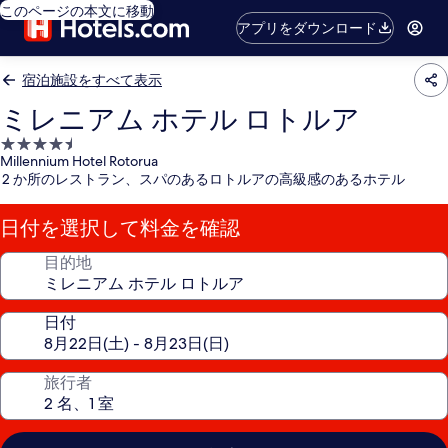
このページの本文に移動
アプリをダウンロード
宿泊施設をすべて表示
ミレニアム ホテル ロトルア
4.5
Millennium Hotel Rotorua
つ
2 か所のレストラン、スパのあるロトルアの高級感のあるホテル
星
宿
日付を選択して料金を確認
泊
施
目的地
設
日付
旅行者