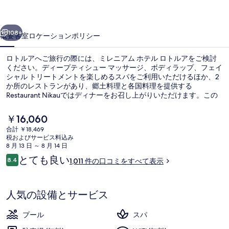
テ
前へ
次へ
ル
108+
概要
客室
ロケーション
ポリシー
ロ
ロトルアへご旅行の際には、ミレニアム ホテル ロトルアをご検討
ト
ください。ディープティシュー マッサージ、ボディラップ、フェイ
シャル トリートメントを楽しめるスパをご利用いただけるほか、2
ル
か所のレストランがあり、郷土料理と各国料理を提供する
ア
Restaurant Nikauではディナーをお召し上がりいただけます。この
高級ホテルにあるその他設備には屋内プール、バー / ラウンジ、お
の
よびフィットネスセンターがあります。親切なスタッフやロケーシ
現
￥16,060
ョンが旅行者の高い評価を得ています。
在
写
合計 ￥18,469
の
税およびサービス料込み
屋内プール、温水プール
真
料
8 月 13 日 ～ 8 月 14 日
金
口
とても良い
ギ
8.4
1,011 件の口コミをすべて表示
は
10段階中8.4
コ
￥16,060
ャ
ミ
で
す
ラ
人気の設備とサービス
リ
プール
スパ
ー