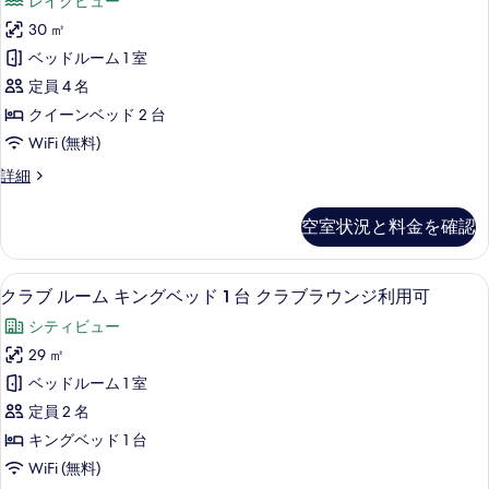
ッ
レイクビュー
キ
を
ペ
ン
ド
30 ㎡
表
リ
グ
1
ベッドルーム 1 室
ベ
示
ア
台
ッ
定員 4 名
す
ル
ド
ク
クイーンベッド 2 台
る
1
ー
ラ
WiFi (無料)
台
ム
ク
ブ
ス
詳細
ラ
ク
ー
ラ
ブ
イ
ペ
ラ
ウ
空室状況と料金を確認
リ
ー
ウ
ン
ア
ン
ン
ル
ジ
ジ
クラブ ルーム キングベッド 1 台 ク
ク
14
ー
クラブ ルーム キングベッド 1 台 クラブラウンジ利用可
ベ
利
利
ラ
ム
用
ッ
シティビュー
ク
用
ブ
可
イ
ド
29 ㎡
の
可
ル
ー
詳
2
ベッドルーム 1 室
ン
の
ー
細
台
ベ
定員 2 名
す
ム
ッ
(Lakefacing)
キングベッド 1 台
ド
べ
キ
の
WiFi (無料)
2
て
ン
台