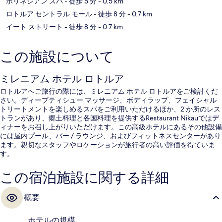
ポリネシアン スパ
- 徒歩 5 分
- 0.5 km
ロトルア セントラル モール
- 徒歩 8 分
- 0.7 km
イート ストリート
- 徒歩 8 分
- 0.7 km
この施設について
ミレニアム ホテル ロトルア
ロトルアへご旅行の際には、ミレニアム ホテル ロトルアをご検討くだ
さい。ディープティシュー マッサージ、ボディラップ、フェイシャル
トリートメントを楽しめるスパをご利用いただけるほか、2 か所のレス
トランがあり、郷土料理と各国料理を提供するRestaurant Nikauではデ
ィナーをお召し上がりいただけます。この高級ホテルにあるその他設備
には屋内プール、バー / ラウンジ、およびフィットネスセンターがあり
ます。親切なスタッフやロケーションが旅行者の高い評価を得ていま
す。
この宿泊施設に関する詳細
概要
ホテルの規模