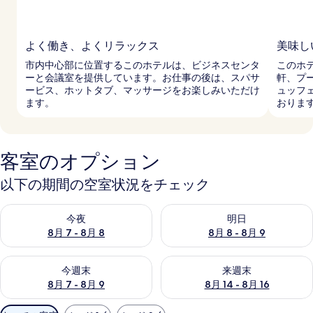
よく働き、よくリラックス
美味し
市内中心部に位置するこのホテルは、ビジネスセンタ
このホ
ーと会議室を提供しています。お仕事の後は、スパサ
軒、プ
ービス、ホットタブ、マッサージをお楽しみいただけ
ュッフ
ます。
おりま
客室のオプション
以下の期間の空室状況をチェック
今夜 8月 7 - 8月 8 の空室状況をチェック
明日 8月 8 - 8月 9 の空室
今夜
明日
8月 7 - 8月 8
8月 8 - 8月 9
今週末 8月 7 - 8月 9 の空室状況をチェック
来週末 8月 14 - 8月 16 の
今週末
来週末
8月 7 - 8月 9
8月 14 - 8月 16
利