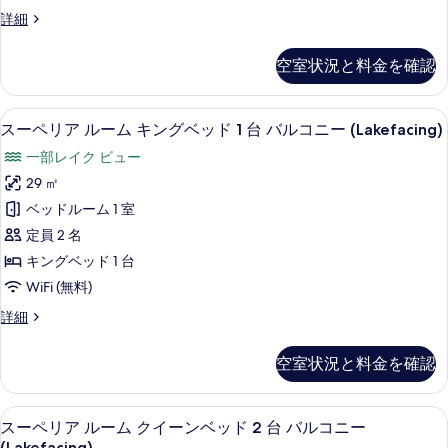
細
グ
の
ク
詳細
ベ
写
ラ
ブ
ッ
真
空室状況と料金を確認
ル
ド
を
ー
ム
1
表
スーペリア ルーム キングベッド 1 台 バルコ
ス
5
キ
スーペリア ルーム キングベッド 1 台 バルコニー (Lakefacing)
台
示
ー
ン
一部レイク ビュー
ク
グ
す
ペ
ベ
29 ㎡
ラ
る
リ
ッ
ベッドルーム 1 室
ブ
ド
ア
1
定員 2 名
ラ
ル
台
キングベッド 1 台
ウ
ク
ー
WiFi (無料)
ラ
ン
ム
ブ
ジ
ス
詳細
ラ
キ
ー
利
ウ
ン
ペ
ン
空室状況と料金を確認
用
リ
グ
ジ
ア
可
利
ベ
ル
用
スーペリア ルーム クイーンベッド 2 台 
ス
レ
5
ー
スーペリア ルーム クイーンベッド 2 台 バルコニー
ッ
可
ー
ム
(Lakefacing)