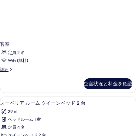
す
詳
細
べ
て
の
写
真
客室
を
定員 2 名
表
WiFi (無料)
示
客
詳細
す
室
の
る
空室状況と料金を確認
詳
細
スーペリア ルーム クイーンベッド 2 
ス
4
スーペリア ルーム クイーンベッド 2 台
ー
29 ㎡
ペ
ベッドルーム 1 室
リ
定員 4 名
ア
クイーンベッド 2 台