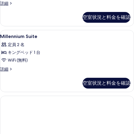
す
ク
詳細
の
(Lakefacing)
グ
べ
ラ
の
写
ベ
ブ
て
詳
空室状況と料金を確認
ル
真
ッ
細
の
ー
を
ド
ム
写
Millennium
セーフティボックス (室内)、デスク、
4
キ
Millennium Suite
表
1
真
Suite
ン
台
示
定員 2 名
グ
の
を
ク
ベ
す
キングベッド 1 台
す
表
ッ
ラ
る
WiFi (無料)
べ
ド
示
ブ
1
Millennium
詳細
て
す
台
Suite
ラ
の
る
ク
の
ウ
空室状況と料金を確認
ラ
詳
写
ブ
ン
細
真
ラ
ジ
ウ
を
ン
利
表
ジ
用
利
示
可
用
す
可
の
る
の