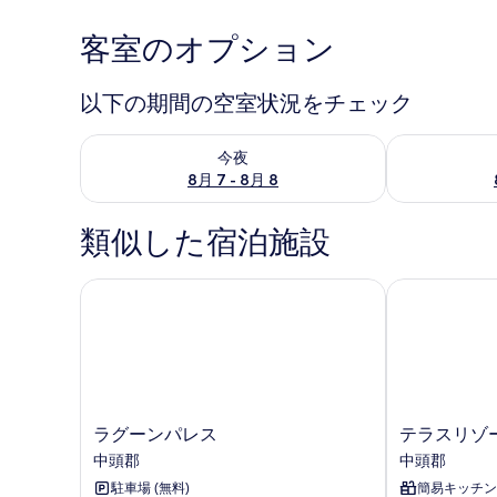
客室のオプション
以下の期間の空室状況をチェック
今夜 8月 7 - 8月 8 の空室状況をチェック
明日 8月 8 
今夜
8月 7 - 8月 8
類似した宿泊施設
ラグーンパレス
テラスリゾート
ラ
テ
ラグーンパレス
テラスリゾー
グ
ラ
中頭郡
中頭郡
ー
ス
駐車場 (無料)
簡易キッチン
ン
リ