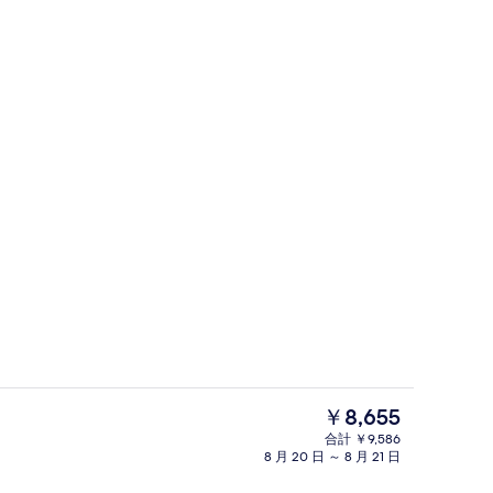
WiFi (無料)
現
￥8,655
在
合計 ￥9,586
の
8 月 20 日 ～ 8 月 21 日
スタンダード ダブルルーム | WiFi (無料
料
金