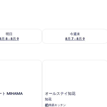
- 8月 9 の空室状況をチェック
今週末 8月 7 - 8月 9 の空室状況をチ
明日
今週末
8月 8 - 8月 9
8月 7 - 8月 9
 MIHAMA
オールステイ知花
オ
ト MIHAMA
オールステイ知花
ー
知花
ル
簡易キッチン
ス