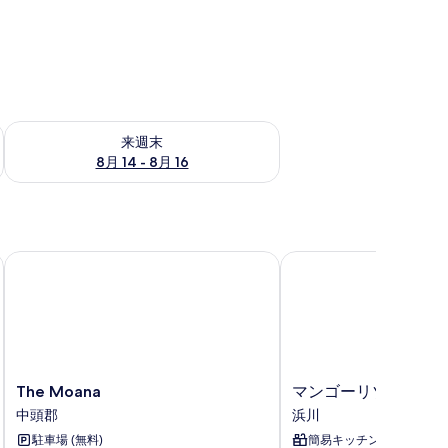
ェック
来週末 8月 14 - 8月 16 の空室状況をチェック
来週末
8月 14 - 8月 16
The Moana
マンゴーリゾート沖縄
The
マ
The Moana
マンゴーリゾート沖
Moana
ン
中頭郡
浜川
中
ゴ
駐車場 (無料)
簡易キッチン
頭
ー