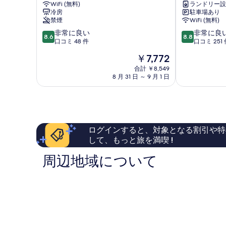
WiFi (無料)
ランドリー設
パ
ゾ
冷房
駐車場あり
レ
ー
禁煙
WiFi (無料)
ス
ト
10
10
非常に良い
非常に良
中
MIHAMA
8.6
8.8
段
段
口コミ 48 件
口コミ 251 
頭
中
階
階
郡
頭
現
￥7,772
中
中
郡
在
8.6、
8.8、
合計 ￥8,549
の
8 月 31 日 ～ 9 月 1 日
非
非
料
常
常
金
に
に
は
良
良
￥7,772
い、
い、
口
口
ログインすると、対象となる割引や特
コ
コ
して、もっと旅を満喫 !
ミ
ミ
48
251
周辺地域について
件
件
件
件
の
の
口
口
コ
コ
ミ
ミ