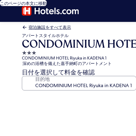
このページの本文に移動
宿泊施設をすべて表示
アパートスタイルホテル
CONDOMINIUM HOTEL 
3.0
CONDOMINIUM HOTEL Riyuka in KADENA 1
つ
深めの浴槽を備えた嘉手納町のアパートメント
星
日付を選択して料金を確認
宿
目的地
泊
施
設
CONDOMINIUM
HOTEL
Riyuka
in
KADENA