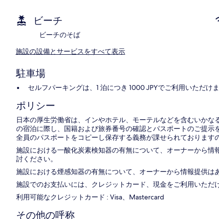
ビーチ
ビーチのそば
施設の設備とサービスをすべて表示
駐車場
セルフパーキングは、1 泊につき 1000 JPYでご利用いただけ
ポリシー
日本の厚生労働省は、インやホテル、モーテルなどを含むいかなる
の宿泊に際し、国籍および旅券番号の確認とパスポートのご提示を
全員のパスポートをコピーし保存する義務が課せられておりますの
施設における一酸化炭素検知器の有無について、オーナーから情
討ください。
施設における煙感知器の有無について、オーナーから情報提供は
施設でのお支払いには、クレジットカード、現金をご利用いただ
利用可能なクレジットカード : Visa、Mastercard
その他の呼称