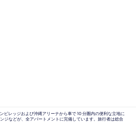
フロント
 1は、アメリカンビレッジおよび沖縄アリーナから車で 10 分圏内の便利な立地に
ンジなどが、全アパートメントに完備しています。旅行者は総合
外観