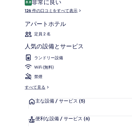
口
非常に良い
8.8
10段階中8.8
コ
126 件の口コミをすべて表示
ミ
アパートホテル
スタンダード 
定員 2 名
人気の設備とサービス
ランドリー設備
WiFi (無料)
禁煙
すべて見る
主な設備 / サービス
(5)
便利な設備 / サービス
(6)