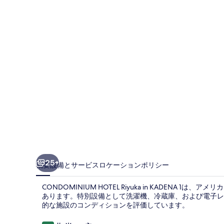
1
の
写
真
ギ
ャ
ラ
リ
ー
25+
概要
設備とサービス
ロケーション
ポリシー
CONDOMINIUM HOTEL Riyuka in KADENA
あります。特別設備として洗濯機、冷蔵庫、および電子レ
的な施設のコンディションを評価しています。