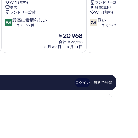
WiFi (無料)
ランドリー設備
郡
リ
冷房
駐車場あり
ゾ
ランドリー設備
WiFi (無料)
ー
10
10
最高に素晴らしい
良い
ト
9.8
7.8
段
段
口コミ 165 件
口コミ 322 件
沖
階
階
縄
現
￥20,968
中
中
北
在
9.8、
7.8、
合計 ￥23,223
谷
の
8 月 30 日 ～ 8 月 31 日
8 月 
最
良
浜
料
高
い、
川
金
に
口
は
素
コ
￥20,968
晴
ミ
ら
322
し
件
ログイン
無料で登録
い、
件
口
の
コ
口
ミ
コ
165
ミ
件
件
の
口
コ