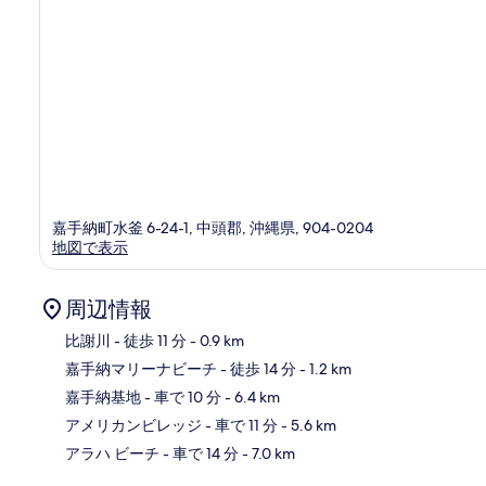
嘉手納町水釜 6-24-1, 中頭郡, 沖縄県, 904-0204
地図で表示
周辺情報
比謝川
- 徒歩 11 分
- 0.9 km
嘉手納マリーナビーチ
- 徒歩 14 分
- 1.2 km
地
嘉手納基地
- 車で 10 分
- 6.4 km
アメリカンビレッジ
- 車で 11 分
- 5.6 km
アラハ ビーチ
- 車で 14 分
- 7.0 km